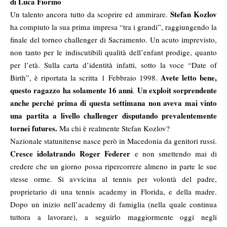
di Luca Fiorino
Stefan Kozlov
Un talento ancora tutto da scoprire ed ammirare.
ha compiuto la sua prima impresa “tra i grandi”, raggiungendo la
finale del torneo challenger di Sacramento. Un acuto imprevisto,
non tanto per le indiscutibili qualità dell’enfant prodige, quanto
per l’età. Sulla carta d’identità infatti, sotto la voce “Date of
Avete letto bene,
Birth”, è riportata la scritta 1 Febbraio 1998.
questo ragazzo ha solamente 16 anni
Un exploit sorprendente
.
anche perché prima di questa settimana non aveva mai vinto
una partita a livello challenger disputando prevalentemente
tornei futures.
Ma chi è realmente Stefan Kozlov?
Nazionale statunitense nasce però in Macedonia da genitori russi.
Cresce idolatrando Roger Federer
e non smettendo mai di
credere che un giorno possa ripercorrere almeno in parte le sue
stesse orme. Si avvicina al tennis per volontà del padre,
proprietario di una tennis academy in Florida, e della madre.
Dopo un inizio nell’academy di famiglia (nella quale continua
tuttora a lavorare), a seguirlo maggiormente oggi negli