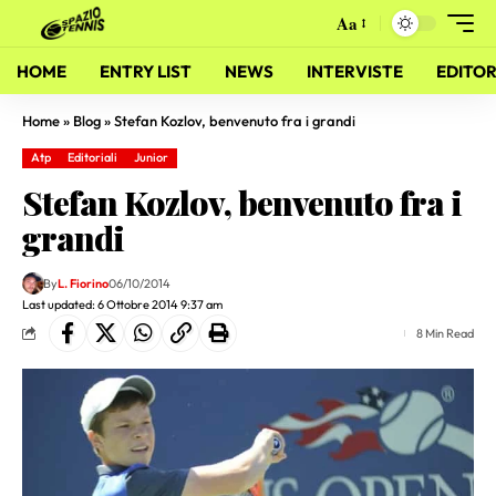
Aa
HOME
ENTRY LIST
NEWS
INTERVISTE
EDITOR
Home
»
Blog
»
Stefan Kozlov, benvenuto fra i grandi
Atp
Editoriali
Junior
Stefan Kozlov, benvenuto fra i
grandi
By
L. Fiorino
06/10/2014
Last updated: 6 Ottobre 2014 9:37 am
8 Min Read