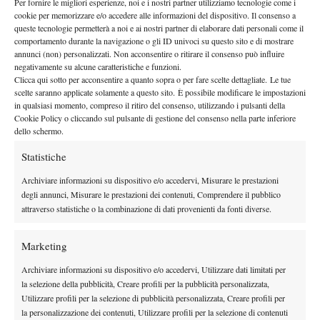
Per fornire le migliori esperienze, noi e i nostri partner utilizziamo tecnologie come i
rovescio e si disimpegna abilmente in volèe di pregevole fattura,
cookie per memorizzare e/o accedere alle informazioni del dispositivo. Il consenso a
dimostrando un’ottima sensibilità ed uno spiccato acume tattico.
queste tecnologie permetterà a noi e ai nostri partner di elaborare dati personali come il
comportamento durante la navigazione o gli ID univoci su questo sito e di mostrare
Non sono pochi i casi in cui nei momenti di maggiore difficoltà,
annunci (non) personalizzati. Non acconsentire o ritirare il consenso può influire
abbia fatto ricorso a qualche sortita a rete, dissestando dunque un
negativamente su alcune caratteristiche e funzioni.
tennis contemporaneo legato alla linea di fondo campo. Uno stile
Clicca qui sotto per acconsentire a quanto sopra o per fare scelte dettagliate. Le tue
scelte saranno applicate solamente a questo sito. È possibile modificare le impostazioni
di gioco vario, che cambiava a seconda delle caratteristiche
in qualsiasi momento, compreso il ritiro del consenso, utilizzando i pulsanti della
dell’avversario che aveva di fronte e dell’importanza dei punti
Cookie Policy o cliccando sul pulsante di gestione del consenso nella parte inferiore
.
che doveva giocare
dello schermo.
L’aspetto che difatti stupisce più di tutti di questo ragazzo,
Statistiche
oltre alle già citate qualità tecniche, è la mentalità
. A parte la
Archiviare informazioni su dispositivo e/o accedervi, Misurare le prestazioni
finale persa con Sam Querrey per 6-3 6-4, in cui il giovane
degli annunci, Misurare le prestazioni dei contenuti, Comprendere il pubblico
tennista americano ha avuto ben poche chance (pesantezza di
attraverso statistiche o la combinazione di dati provenienti da fonti diverse.
palla ed esperienza hanno fatto la differenza), tutte le altre partite
sono state infatti vinte al terzo set. Ciò è certamente segno di una
Marketing
maturità non comune a ragazzi della sua età, e di una certa
Archiviare informazioni su dispositivo e/o accedervi, Utilizzare dati limitati per
sicurezza nei propri mezzi. D’altronde non si vincono per caso
la selezione della pubblicità, Creare profili per la pubblicità personalizzata,
quattro partite consecutive al terzo set di cui due in rimonta.
Utilizzare profili per la selezione di pubblicità personalizzata, Creare profili per
Molto buona inoltre è anche la percentuale delle palle break
la personalizzazione dei contenuti, Utilizzare profili per la selezione di contenuti