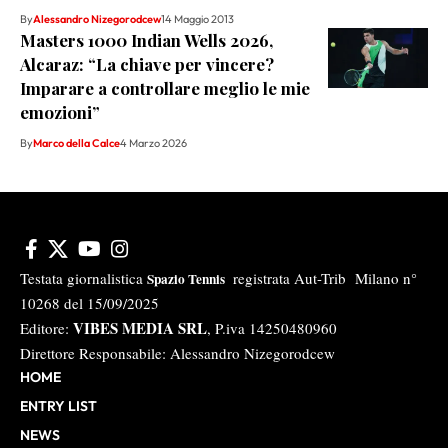
By
Alessandro Nizegorodcew
14 Maggio 2013
Masters 1000 Indian Wells 2026,
Alcaraz: “La chiave per vincere?
Imparare a controllare meglio le mie
emozioni”
By
Marco della Calce
4 Marzo 2026
Testata giornalistica
registrata Aut-Trib Milano n°
Spazio Tennis
10268 del 15/09/2025
VIBES MEDIA SRL
Editore:
, P.iva 14250480960
Direttore Responsabile: Alessandro Nizegorodcew
HOME
ENTRY LIST
NEWS