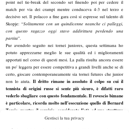
point nel tie-break del secondo set finendo poi per cedere il
match per via dei crampi mentre conduceva 4-3 nel terzo e
decisivo set. Il polacco a fine gara così si espresse sul talento di
Skopje: “
Solitamente con un quindicenne neanche ci palleggi,
con questo ragazzo oggi stavo addirittura perdendo una
partita
”.
Pur avendolo seguito nei tornei juniores, questa settimana ho
potuto apprezzarne meglio le sue qualità ed i miglioramenti
apportati nel corso di questi mesi. La palla risulta ancora essere
un po’ leggera per essere competitiva a grandi livelli anche se di
certo, giocare contemporaneamente sia tornei futures che junior
Il dritto rimane in assoluto il colpo su cui il
non lo aiuta.
tennista di origini russe si sente più sicuro, è difatti raro
vederlo sbagliare con questo fondamentale. Il rovescio bimane
è particolare, ricorda molto nell’esecuzione quello di Bernard
Tomic, mentre il servizio, considerata l’età ed una struttura
fisica ancora in fase di sviluppo, è apprezzabile ma
Gestisci la tua privacy
decisamente migliorabile
. Gioca inoltre molto bene il back di