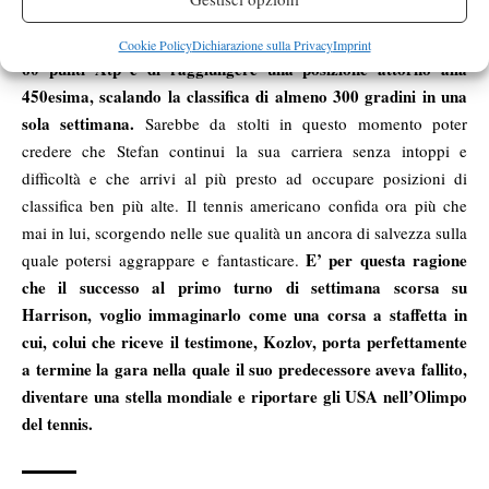
La finale centrata ieri a
con tennisti meno talentuosi di lui.
Sacramento permetterà al talento 16enne di conquistare ben
Cookie Policy
Dichiarazione sulla Privacy
Imprint
60 punti Atp e di raggiungere una posizione attorno alla
450esima, scalando la classifica di almeno 300 gradini in una
sola settimana.
Sarebbe da stolti in questo momento poter
credere che Stefan continui la sua carriera senza intoppi e
difficoltà e che arrivi al più presto ad occupare posizioni di
classifica ben più alte. Il tennis americano confida ora più che
mai in lui, scorgendo nelle sue qualità un ancora di salvezza sulla
E’ per questa ragione
quale potersi aggrappare e fantasticare.
che il successo al primo turno di settimana scorsa su
Harrison, voglio immaginarlo come una corsa a staffetta in
cui, colui che riceve il testimone, Kozlov, porta perfettamente
a termine la gara nella quale il suo predecessore aveva fallito,
diventare una stella mondiale e riportare gli USA nell’Olimpo
del tennis.