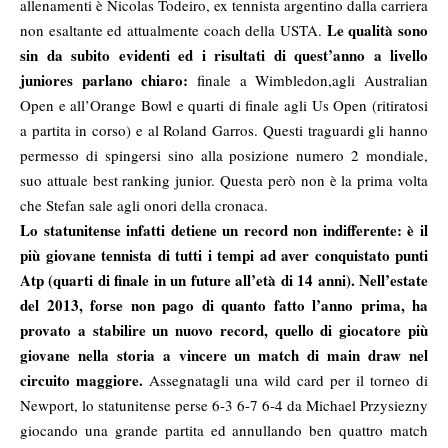
allenamenti è Nicolas Todeiro, ex tennista argentino dalla carriera
Le qualità sono
non esaltante ed attualmente coach della USTA.
sin da subito evidenti ed i risultati di quest’anno a livello
juniores parlano chiaro:
finale a Wimbledon,agli Australian
Open e all’Orange Bowl e quarti di finale agli Us Open (ritiratosi
a partita in corso) e al Roland Garros. Questi traguardi gli hanno
permesso di spingersi sino alla posizione numero 2 mondiale,
suo attuale best ranking junior. Questa però non è la prima volta
che Stefan sale agli onori della cronaca.
Lo statunitense infatti detiene un record non indifferente: è il
più giovane tennista di tutti i tempi ad aver conquistato punti
Atp (quarti di finale in un future all’età di 14 anni).
Nell’estate
del 2013, forse non pago di quanto fatto l’anno prima, ha
provato a stabilire un nuovo record, quello di giocatore più
giovane nella storia a vincere un match di main draw nel
circuito maggiore.
Assegnatagli una wild card per il torneo di
Newport, lo statunitense perse 6-3 6-7 6-4 da Michael Przysiezny
giocando una grande partita ed annullando ben quattro match