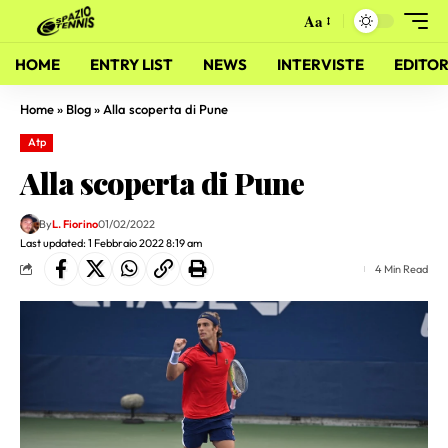
Aa
HOME
ENTRY LIST
NEWS
INTERVISTE
EDITOR
Home
»
Blog
»
Alla scoperta di Pune
Atp
Alla scoperta di Pune
By
L. Fiorino
01/02/2022
Last updated: 1 Febbraio 2022 8:19 am
4 Min Read