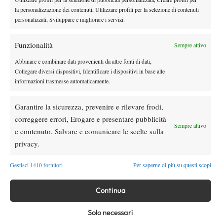
Noterete degli inservienti dopo le 13 locali ramazzare con
la personalizzazione dei contenuti, Utilizzare profili per la selezione di contenuti
delle scope per pulire il campo da dei detriti. Di cosa si tratta?
personalizzati, Sviluppare e migliorare i servizi.
pezzi di
Nel pomeriggio iniziano a cadere dal cielo di Pune dei
rifiuti bruciati
. Lo smaltimento dei rifiuti attraverso l’accensione
Funzionalità
Sempre attivo
di fuochi è una pratica abbastanza ricorrente a Pune (e non solo)
Abbinare e combinare dati provenienti da altre fonti di dati,
e pertanto l’inquinamento regna ahinoi sovrano.
Collegare diversi dispositivi, Identificare i dispositivi in base alle
informazioni trasmesse automaticamente.
Garantire la sicurezza, prevenire e rilevare frodi,
correggere errori, Erogare e presentare pubblicità
TAGGED:
Pune
Sempre attivo
e contenuto, Salvare e comunicare le scelte sulla
privacy.
Gestisci 1410 fornitori
Per saperne di più su questi scopi
Continua
DI TENDENZA
News
Solo necessari
Masters 1000 Cincinnati 2026: forfait di