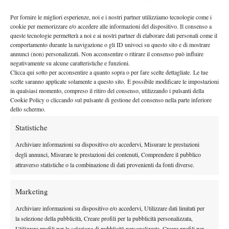
altura
veloci. Non possiamo definirla vera e propria
(560 metri
Per fornire le migliori esperienze, noi e i nostri partner utilizziamo tecnologie come i
s.l.m), ma a Pune, la palla, quando non colpita centralmente, si fa
cookie per memorizzare e/o accedere alle informazioni del dispositivo. Il consenso a
fatica a gestirla e il rischio che “voli” e si perda il controllo della
queste tecnologie permetterà a noi e ai nostri partner di elaborare dati personali come il
comportamento durante la navigazione o gli ID univoci su questo sito e di mostrare
stessa è consistente.
annunci (non) personalizzati. Non acconsentire o ritirare il consenso può influire
Il campo di partecipazione non è di prim’ordine – la testa di serie
negativamente su alcune caratteristiche e funzioni.
Clicca qui sotto per acconsentire a quanto sopra o per fare scelte dettagliate. Le tue
’ultimo ad entrare di
numero uno è Aslan Karatsev, mentre l
scelte saranno applicate solamente a questo sito. È possibile modificare le impostazioni
diritto in main draw è Aleksander Vukic
(N°156 ATP – e per
in qualsiasi momento, compreso il ritiro del consenso, utilizzando i pulsanti della
questa ragione potrebbe questo evento rappresentare una ghiotta
Cookie Policy o cliccando sul pulsante di gestione del consenso nella parte inferiore
dello schermo.
chance per gli azzurri impegnati.
Tre ultime curiosità relative al torneo indiano:
Statistiche
1/3 del tabellone era composto da
Ai nastri di partenza il
Archiviare informazioni su dispositivo e/o accedervi, Misurare le prestazioni
italiani e indiani
(9 in totale)
degli annunci, Misurare le prestazioni dei contenuti, Comprendere il pubblico
attraverso statistiche o la combinazione di dati provenienti da fonti diverse.
Jiri Vesely
Il campione in carica
, che figura in main draw
come quarta forza del seeding, vinse nel 2020 annullando 2
Marketing
matchpoint a Ivashka ai quarti di finale e ben 4 complessivi in
semifinale a Berankis prima di superare all’atto conclusivo Egor
Archiviare informazioni su dispositivo e/o accedervi, Utilizzare dati limitati per
la selezione della pubblicità, Creare profili per la pubblicità personalizzata,
Gerasimov in tre set.
Utilizzare profili per la selezione di pubblicità personalizzata, Creare profili per