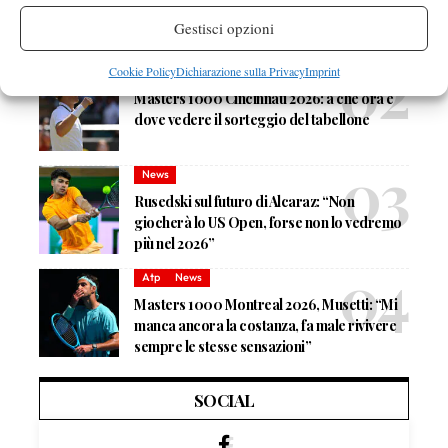
Quinn, Sonego entra nel tabellone
Gestisci opzioni
Cookie Policy
Dichiarazione sulla Privacy
Imprint
Tennis in TV
Masters 1000 Cincinnati 2026: a che ora e
dove vedere il sorteggio del tabellone
News
Rusedski sul futuro di Alcaraz: “Non
giocherà lo US Open, forse non lo vedremo
più nel 2026”
Atp
News
Masters 1000 Montreal 2026, Musetti: “Mi
manca ancora la costanza, fa male rivivere
sempre le stesse sensazioni”
SOCIAL