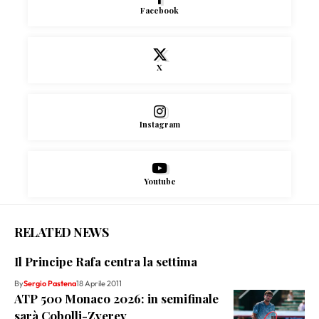
Facebook
X
Instagram
Youtube
RELATED NEWS
Il Principe Rafa centra la settima
By
Sergio Pastena
18 Aprile 2011
ATP 500 Monaco 2026: in semifinale
sarà Cobolli-Zverev