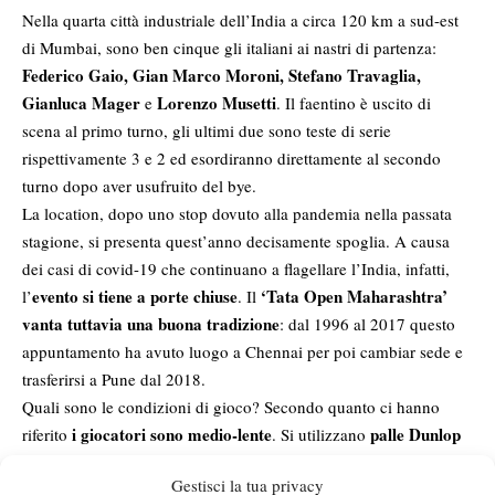
Nella quarta città industriale dell’India a circa 120 km a sud-est
di Mumbai, sono ben cinque gli italiani ai nastri di partenza:
Federico Gaio, Gian Marco Moroni, Stefano Travaglia,
Gianluca Mager
Lorenzo Musetti
e
. Il faentino è uscito di
scena al primo turno, gli ultimi due sono teste di serie
rispettivamente 3 e 2 ed esordiranno direttamente al secondo
turno dopo aver usufruito del bye.
La location, dopo uno stop dovuto alla pandemia nella passata
stagione, si presenta quest’anno decisamente spoglia. A causa
dei casi di covid-19 che continuano a flagellare l’India, infatti,
evento si tiene a porte chiuse
‘Tata Open Maharashtra’
l’
. Il
vanta tuttavia una buona tradizione
: dal 1996 al 2017 questo
appuntamento ha avuto luogo a Chennai per poi cambiar sede e
trasferirsi a Pune dal 2018.
Quali sono le condizioni di gioco? Secondo quanto ci hanno
i giocatori sono medio-lente
palle Dunlop
riferito
. Si utilizzano
si consumano e si “aprono”
che dopo un po’ che si scambia
,
Gestisci la tua privacy
mentre nei primi game quando sono nuove sono decisamente più