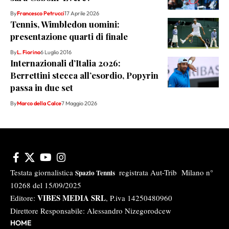
By
Francesco Petrucci
17 Aprile 2026
Tennis, Wimbledon uomini:
presentazione quarti di finale
By
L. Fiorino
6 Luglio 2016
Internazionali d’Italia 2026:
Berrettini stecca all’esordio, Popyrin
passa in due set
By
Marco della Calce
7 Maggio 2026
Testata giornalistica
registrata Aut-Trib Milano n°
Spazio Tennis
10268 del 15/09/2025
VIBES MEDIA SRL
Editore:
, P.iva 14250480960
Direttore Responsabile: Alessandro Nizegorodcew
HOME