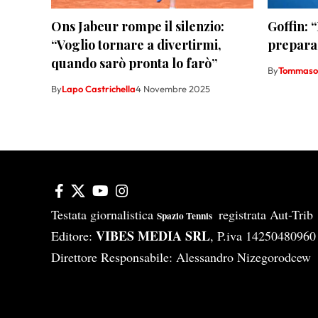
Ons Jabeur rompe il silenzio:
Goffin: 
“Voglio tornare a divertirmi,
preparaz
quando sarò pronta lo farò”
By
Tommaso 
By
Lapo Castrichella
4 Novembre 2025
Testata giornalistica
registrata Aut-Tri
Spazio Tennis
VIBES MEDIA SRL
Editore:
, P.iva 14250480960
Direttore Responsabile: Alessandro Nizegorodcew