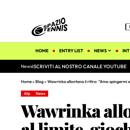
HOME
ENTRY LIST
NEWS
INT
ISCRIVITI AL NOSTRO CANALE YOUTUBE
News
Home
»
Blog
»
Wawrinka allontana il ritiro: “Amo spingermi al
Atp
News
Wawrinka allo
al limite, gio