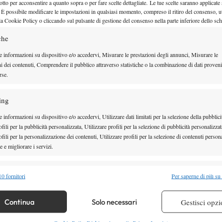
otto per acconsentire a quanto sopra o per fare scelte dettagliate. Le tue scelte saranno applicate
X
’
, il nazionale svizzero ha allontanato ulteriormente
 È possibile modificare le impostazioni in qualsiasi momento, compreso il ritiro del consenso, ut
 giocato spiegandone i motivi.
la Cookie Policy o cliccando sul pulsante di gestione del consenso nella parte inferiore dello sc
N
che
e informazioni su dispositivo e/o accedervi, Misurare le prestazioni degli annunci, Misurare le
il tennis avevo otto anni ed era solo un gioco per
ni dei contenuti, Comprendere il pubblico attraverso statistiche o la combinazione di dati proveni
Wawrinka
one
– scrive
–
Il mio sogno era di poter
rse.
e professionista
.
ing
e pensano che per me sia arrivato il momento di
 informazioni su dispositivo e/o accedervi, Utilizzare dati limitati per la selezione della pubblici
he quando invecchi non puoi più giocare a certi
fili per la pubblicità personalizzata, Utilizzare profili per la selezione di pubblicità personalizzat
po di ranking o risultati, ma fino a quando mi sentirò
fili per la personalizzazione dei contenuti, Utilizzare profili per la selezione di contenuti persona
 e migliorare i servizi.
vittoria, non sarà così.
titolo dello Slam o non essere più un top 10
perché
alità
Semp
0 fornitori
Per saperne di più su
on cui provo sempre a spingermi al limite
. So che
 combinare dati provenienti da altre fonti di dati, Collegare diversi dispositivi,
a mia carriera ma fino a quel giorno darò sempre il
re i dispositivi in base alle informazioni trasmesse automaticamente.
Continua
Solo necessari
Gestisci opzi