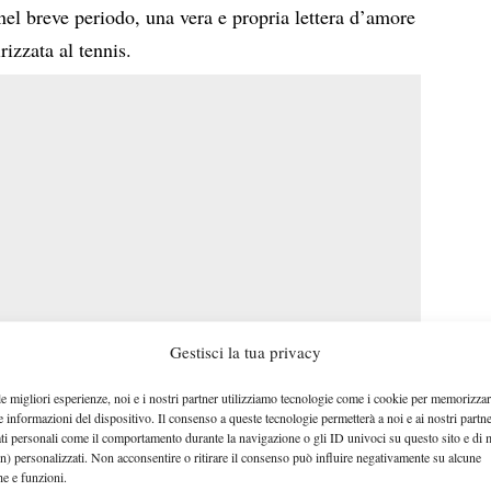
 nel breve periodo, una vera e propria lettera d’amore
rizzata al tennis.
Gestisci la tua privacy
le migliori esperienze, noi e i nostri partner utilizziamo tecnologie come i cookie per memorizzar
ATP 500 di Basilea
ntemente uscito di scena dall’
per
e informazioni del dispositivo. Il consenso a queste tecnologie permetterà a noi e ai nostri partne
5) il punteggio finale), non ha certamente mai
ati personali come il comportamento durante la navigazione o gli ID univoci su questo sito e di 
n) personalizzati. Non acconsentire o ritirare il consenso può influire negativamente su alcune
dando tutto se stesso. Con un bel messaggio,
che e funzioni.