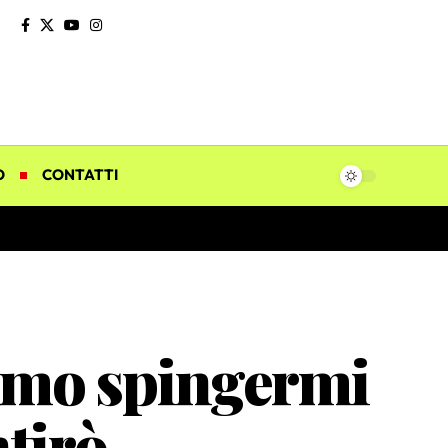
O
CONTATTI
“Amo spingermi
ntirò