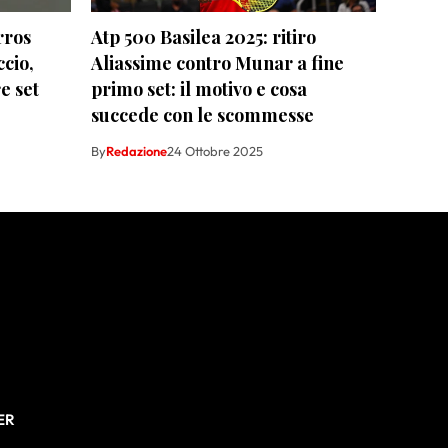
rros
Atp 500 Basilea 2025: ritiro
ccio,
Aliassime contro Munar a fine
e set
primo set: il motivo e cosa
succede con le scommesse
By
Redazione
24 Ottobre 2025
ER