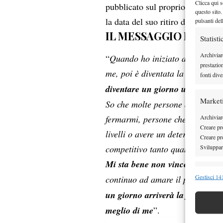
Clicca qui s
pubblicato sul proprio account ‘
questo sito.
la data del suo ritiro dal tennis
pulsanti del
IL MESSAGGIO DI STA
Statisti
Archiviar
“
Quando ho iniziato a praticare 
prestazio
me, poi è diventata la mia passi
fonti dive
diventare un giorno un giocator
Market
So che molte persone attualment
Archiviare
fermarmi, persone che credono c
Creare pro
livelli o avere un determinato ti
Creare pro
Sviluppare
competitivo tanto quanto amo la 
Mi sta bene non vincere più un 
Funzion
Gestisci 141
continuo ad amare il processo c
Abbinare e
un giorno arriverà la fine dell
Identifica
meglio di me
”.