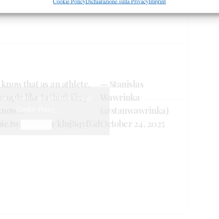
re la sicurezza, prevenire e rilevare frodi, correggere errori,
Cookie Policy
Dichiarazione sulla Privacy
Imprint
 e presentare pubblicità e contenuto, Salvare e comunicare le
Semp
sulla privacy.
I know that as an athlete,
— Stanislas
people like to think they
Wawrinka
 su "Accetto" per abilitare Twitter
Cookie Policy
know…
(@stanwawrinka)
pic.twitter.com/kluj8qvfGd
October 24, 2025
Accetto