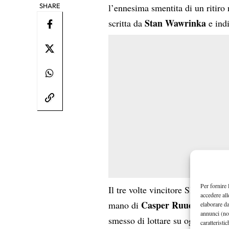
SHARE
l’ennesima smentita di un ritiro
Stan Wawrinka
scritta da
e indi
Per fornire 
Il tre volte vincitore Slam, rece
accedere all
Casper Ruud
mano di
(6-4 7-6(
elaborare d
annunci (no
smesso di lottare su ogni palla 
caratteristi