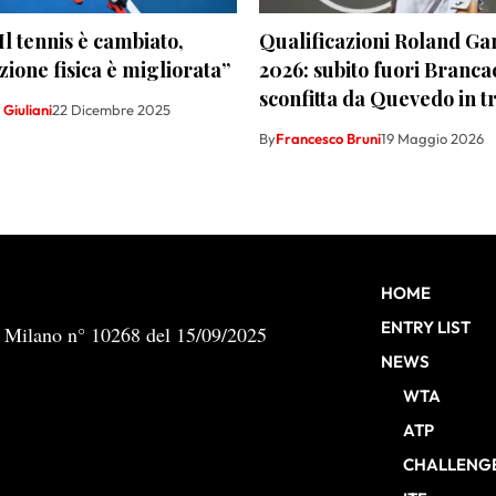
“Il tennis è cambiato,
Qualificazioni Roland Ga
ione fisica è migliorata”
2026: subito fuori Branca
sconfitta da Quevedo in tr
Giuliani
22 Dicembre 2025
By
Francesco Bruni
19 Maggio 2026
HOME
ENTRY LIST
b Milano n° 10268 del 15/09/2025
NEWS
WTA
ATP
CHALLENG