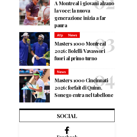
A Montreal i giovani alzano
la voce: la nuova
generazione inizia a far
paura
Atp
News
Masters 1000 Montreal
2026: Bolelli/Vavassori
fuori al primo turno
News
Masters 1000 Cincinnati
2026: forfait di Quinn,
Sonego entra nel tabellone
SOCIAL