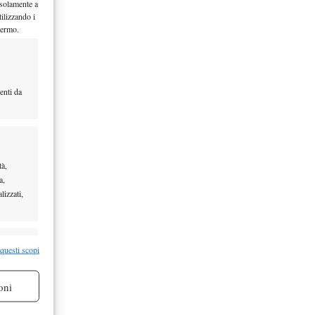
 solamente a
ilizzando i
hermo.
enti da
tà,
a,
lizzati,
re attivo
 questi scopi
oni