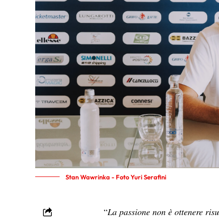
Stan Wawrinka - Foto Yuri Serafini
“
La passione non è ottenere risul