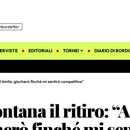
Newsletter
ERVISTE
EDITORIALI
TORNEI
DIARIO DI BORD
 limite, giocherò finché mi sentirò competitivo”
ntana il ritiro: 
cherò finché mi se