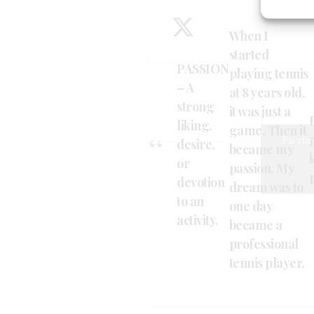
Garanti
Erogare
When I
scelte 
started
PASSION
playing tennis
– A
at 8 years old,
strong
it was just a
liking,
game. Then it
Fai clic
desire,
became my
or
passion. My
devotion
dream was to
to an
one day
activity.
became a
professional
tennis player.