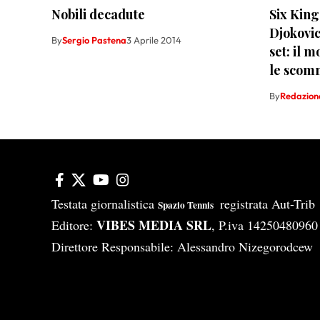
Nobili decadute
Six King
Djokovic
By
Sergio Pastena
3 Aprile 2014
set: il 
le scom
By
Redazion
Testata giornalistica
registrata Aut-Tri
Spazio Tennis
VIBES MEDIA SRL
Editore:
, P.iva 14250480960
Direttore Responsabile: Alessandro Nizegorodcew