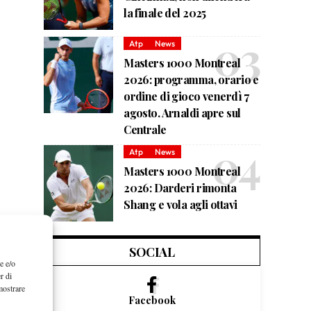
la finale del 2025
Atp
News
Masters 1000 Montreal
2026: programma, orario e
ordine di gioco venerdì 7
agosto. Arnaldi apre sul
Centrale
Atp
News
Masters 1000 Montreal
2026: Darderi rimonta
Shang e vola agli ottavi
SOCIAL
e e/o
r di
mostrare
Facebook