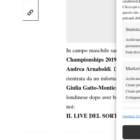
caratteristi
Clicca qui s
questo sito.
pulsanti del
Statisti
Archiviar
prestazio
In campo maschile saranno nove 
fonti dive
Championships 2019
, dopo le 
Andrea Arnaboldi
Market
. Due le pre
rientrata da un infortunio che l’
Archiviare
Creare pro
Giulia Gatto-Monticone
, 31en
Creare pro
londinese dopo aver brillantement
Sviluppare
noi:
Funzion
IL LIVE DEL SORTEGGIO
Gestisci 141
Abbinare e
Identifica