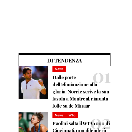
DI TENDENZA
News
Dalle porte
dell’eliminazione alla
gloria: Norrie scrive la sua
favola a Montreal, rimonta
folle su de Minaur
News
Wta
Paolini salta il WTA 1000 di
Cincinnati, non difenderà