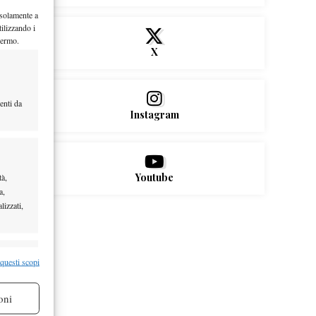
 solamente a
ilizzando i
hermo.
X
enti da
Instagram
tà,
Youtube
a,
lizzati,
re attivo
 questi scopi
oni