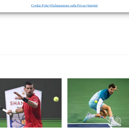
Facebook
re la sicurezza, prevenire e rilevare frodi, correggere errori,
Cookie Policy
Dichiarazione sulla Privacy
Imprint
 e presentare pubblicità e contenuto, Salvare e comunicare le
Semp
sulla privacy.