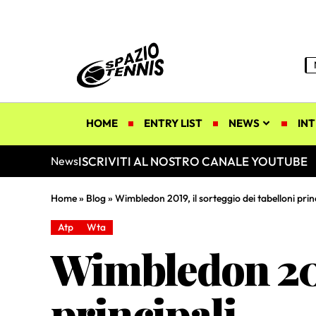
HOME
ENTRY LIST
NEWS
INT
ISCRIVITI AL NOSTRO CANALE YOUTUBE
News
Home
»
Blog
»
Wimbledon 2019, il sorteggio dei tabelloni prin
Atp
Wta
Wimbledon 2019
principali