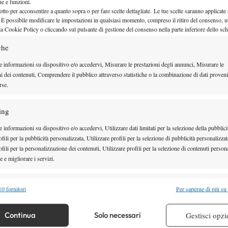
che e funzioni.
otto per acconsentire a quanto sopra o per fare scelte dettagliate. Le tue scelte saranno applicate
 È possibile modificare le impostazioni in qualsiasi momento, compreso il ritiro del consenso, ut
la Cookie Policy o cliccando sul pulsante di gestione del consenso nella parte inferiore dello sc
che
e informazioni su dispositivo e/o accedervi, Misurare le prestazioni degli annunci, Misurare le
ni dei contenuti, Comprendere il pubblico attraverso statistiche o la combinazione di dati proveni
gli azzurri impegnati nel main draw dei
rse.
Salvatore Caruso
belle qualificazioni ottenute da
e
Camila Giorgi
ing
senze in campo femminile:
, appena
ha tenuta fuori dalle competizioni per tre mesi, e
 informazioni su dispositivo e/o accedervi, Utilizzare dati limitati per la selezione della pubblici
fili per la pubblicità personalizzata, Utilizzare profili per la selezione di pubblicità personalizzat
ne tennista torinese alla prima apparizione nello Slam
fili per la personalizzazione dei contenuti, Utilizzare profili per la selezione di contenuti persona
e superato le qualificazioni. Segui la diretta con
 e migliorare i servizi.
alità
Semp
0 fornitori
Per saperne di più su
 combinare dati provenienti da altre fonti di dati, Collegare diversi dispositivi,
re i dispositivi in base alle informazioni trasmesse automaticamente.
Continua
Solo necessari
Gestisci opzi