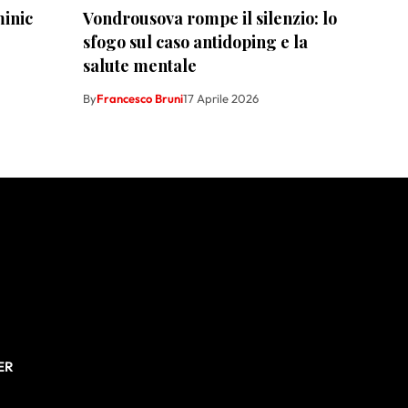
minic
Vondrousova rompe il silenzio: lo
sfogo sul caso antidoping e la
salute mentale
By
Francesco Bruni
17 Aprile 2026
ER