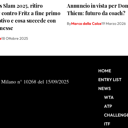
s Slam 2025, ritiro
Annuncio in vista per Do
 contro Fritz a fine primo
Thiem: futuro da coach?
motivo e cosa succede con
By
Marco della Calce
19 Marzo 2026
messe
e
18 Ottobre 2025
HOME
ENTRY LIST
b Milano n° 10268 del 15/09/2025
NEWS
WTA
ATP
CHALLENG
ITF