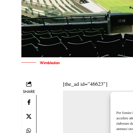
Wimbledon
[the_ad id=”46623″]
SHARE
Per fornire 
accedere all
elaborare d
annunci (no