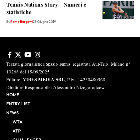
Tennis Nations Story – Numeri e
statistiche
By
Remo Borgatti
25 Giugno 2019
Testata giornalistica
registrata Aut-Trib Milano n°
Spazio Tennis
10268 del 15/09/2025
VIBES MEDIA SRL
Editore:
, P.iva 14250480960
Direttore Responsabile: Alessandro Nizegorodcew
HOME
ENTRY LIST
NEWS
WTA
ATP