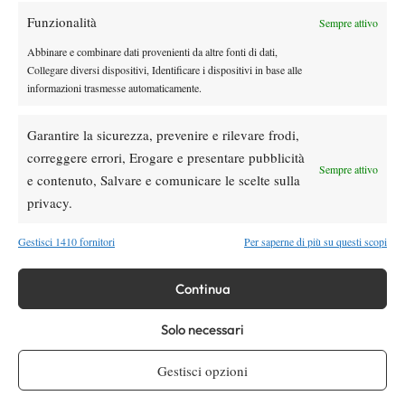
Grant si racconta: “Wimbledon è stato il
Funzionalità
Sempre attivo
torneo delle prime volte. Ora cerco di
avvicinarmi alla Top 100”
Abbinare e combinare dati provenienti da altre fonti di dati,
Collegare diversi dispositivi, Identificare i dispositivi in base alle
News
informazioni trasmesse automaticamente.
Wilson celebra Federer: ecco la RF 01 Pro
Hall of Fame 2026
Garantire la sicurezza, prevenire e rilevare frodi,
correggere errori, Erogare e presentare pubblicità
News
Sempre attivo
e contenuto, Salvare e comunicare le scelte sulla
Marco Panichi: “Sinner e Djokovic? Due
privacy.
ragazzi normalissimi, ossessionati dal
tennis”
Gestisci 1410 fornitori
Per saperne di più su questi scopi
SOCIAL
Continua
Solo necessari
Facebook
Gestisci opzioni