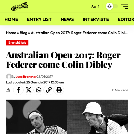
Aa
HOME
ENTRY LIST
NEWS
INTERVISTE
EDITOR
Home
»
Blog
»
Australian Open 2017: Roger Federer come Colin Dibley
BranchStats
Australian Open 2017: Roger
Federer come Colin Dibley
By
Luca Brancher
25/01/2017
Last updated: 25 Gennaio 2017 12:05 am
0 Min Read