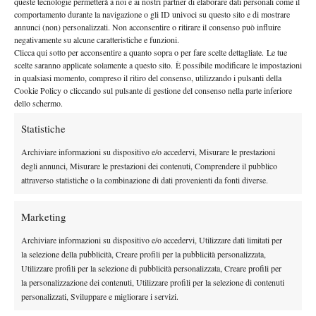
queste tecnologie permetterà a noi e ai nostri partner di elaborare dati personali come il
comportamento durante la navigazione o gli ID univoci su questo sito e di mostrare
TAGGED:
Australian Open
Australian Open 2017
annunci (non) personalizzati. Non acconsentire o ritirare il consenso può influire
Roger Federer
negativamente su alcune caratteristiche e funzioni.
Clicca qui sotto per acconsentire a quanto sopra o per fare scelte dettagliate. Le tue
scelte saranno applicate solamente a questo sito. È possibile modificare le impostazioni
in qualsiasi momento, compreso il ritiro del consenso, utilizzando i pulsanti della
Cookie Policy o cliccando sul pulsante di gestione del consenso nella parte inferiore
dello schermo.
Statistiche
Nessun commento
Archiviare informazioni su dispositivo e/o accedervi, Misurare le prestazioni
Devi essere
connesso
per inviare un commento.
degli annunci, Misurare le prestazioni dei contenuti, Comprendere il pubblico
attraverso statistiche o la combinazione di dati provenienti da fonti diverse.
DI TENDENZA
Marketing
Atp
News
Archiviare informazioni su dispositivo e/o accedervi, Utilizzare dati limitati per
Masters 1000 Montreal 2026: Tien più forte
la selezione della pubblicità, Creare profili per la pubblicità personalizzata,
dei crampi, supera Paul e vola agli ottavi
Utilizzare profili per la selezione di pubblicità personalizzata, Creare profili per
(VIDEO)
la personalizzazione dei contenuti, Utilizzare profili per la selezione di contenuti
personalizzati, Sviluppare e migliorare i servizi.
News