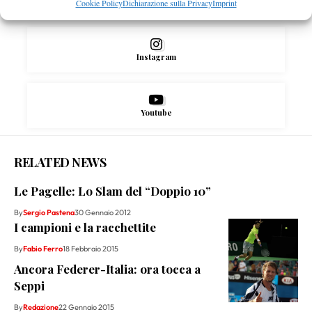
X
Cookie Policy
Dichiarazione sulla Privacy
Imprint
Instagram
Youtube
RELATED NEWS
Le Pagelle: Lo Slam del “Doppio 10”
By
Sergio Pastena
30 Gennaio 2012
I campioni e la racchettite
By
Fabio Ferro
18 Febbraio 2015
Ancora Federer-Italia: ora tocca a
Seppi
By
Redazione
22 Gennaio 2015