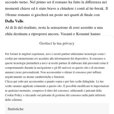
secondo turno. Nel primo set il romano ha fatto la differenza nei
momenti chiave ed è stato bravo a chiudere i conti al tie-break. Il
18enne romano si giocherà un posto nei quarti di finale con
Dalla Valle
.
Al di là del risultato, resta la sensazione di aver assistito a una
sfida destinata a riproporsi ancora. Vasamì e Kouamé hanno
mostrato personalità, intensità e margini importanti: ingredienti
Gestisci la tua privacy
che fanno pensare che il loro percorso possa presto incrociarsi in
palcoscenici ben più prestigiosi.
Per fornire le migliori esperienze, noi e i nostri partner utilizziamo tecnologie come i
La partita
cookie per memorizzare e/o accedere alle informazioni del dispositivo. Il consenso a
queste tecnologie permetterà a noi e ai nostri partner di elaborare dati personali come il
comportamento durante la navigazione o gli ID univoci su questo sito e di mostrare
Dopo aver trovato il break, Vasamì è stato bravo a difendere il
annunci (non) personalizzati. Non acconsentire o ritirare il consenso può influire
vantaggio senza concedere rientri all’avversario, gestendo con
negativamente su alcune caratteristiche e funzioni.
Clicca qui sotto per acconsentire a quanto sopra o per fare scelte dettagliate. Le tue
lucidità gli scambi più delicati fino al 6-3 conclusivo.
scelte saranno applicate solamente a questo sito. È possibile modificare le impostazioni
La seconda frazione si è invece trasformata in una vera maratona.
in qualsiasi momento, compreso il ritiro del consenso, utilizzando i pulsanti della
Punto dopo punto, game dopo game, nessuno dei due giovani è
Cookie Policy o cliccando sul pulsante di gestione del consenso nella parte inferiore
dello schermo.
riuscito a prendere il controllo definitivo del set. L’equilibrio ha
dominato la scena per oltre un’ora e mezza, con scambi lunghi,
Statistiche