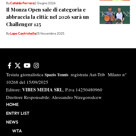
By
Cataldo Ferrara
2 Giugno 2026
Il Monza Open sale di categoria e
abbraccia la città: nel 2026 sarà un
Challenger 125
By
Lapo Castrichella
25 Novembre 2025
Testata giornalistica
registrata Aut-Trib Milano n°
Spazio Tennis
10268 del 15/09/2025
VIBES MEDIA SRL
Editore:
, P.iva 14250480960
Direttore Responsabile: Alessandro Nizegorodcew
HOME
ENTRY LIST
NEWS
WTA