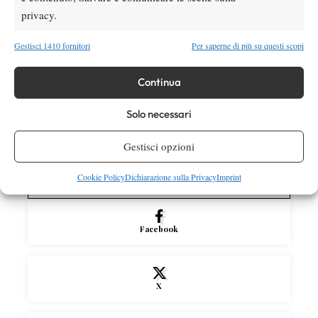
privacy.
Tennis in TV
Masters 1000 Cincinnati 2026: a che ora e
Gestisci 1410 fornitori
Per saperne di più su questi scopi
dove vedere il sorteggio del tabellone
Continua
News
Solo necessari
Rusedski sul futuro di Alcaraz: “Non
giocherà lo US Open, forse non lo vedremo
Gestisci opzioni
più nel 2026”
Cookie Policy
Dichiarazione sulla Privacy
Imprint
SOCIAL
Facebook
X