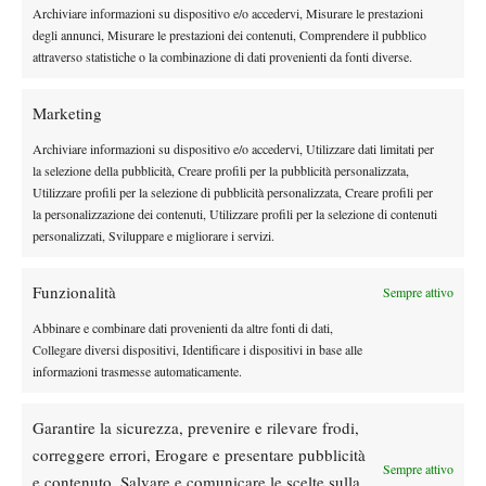
continui cambi di inerzia e una qualità sorprendente vista l’età
Archiviare informazioni su dispositivo e/o accedervi, Misurare le prestazioni
dei protagonisti. Inevitabile il tie-break, dove Vasamì ha saputo
degli annunci, Misurare le prestazioni dei contenuti, Comprendere il pubblico
alzare ulteriormente il livello nei momenti decisivi, imponendosi
attraverso statistiche o la combinazione di dati provenienti da fonti diverse.
per 7 punti a 3 e chiudendo la contesa.
Marketing
Archiviare informazioni su dispositivo e/o accedervi, Utilizzare dati limitati per
la selezione della pubblicità, Creare profili per la pubblicità personalizzata,
Utilizzare profili per la selezione di pubblicità personalizzata, Creare profili per
la personalizzazione dei contenuti, Utilizzare profili per la selezione di contenuti
personalizzati, Sviluppare e migliorare i servizi.
DI TENDENZA
Funzionalità
Sempre attivo
Atp
News
Abbinare e combinare dati provenienti da altre fonti di dati,
Masters 1000 Montreal 2026:
Collegare diversi dispositivi, Identificare i dispositivi in base alle
Bolelli/Vavassori fuori al primo turno
informazioni trasmesse automaticamente.
News
Garantire la sicurezza, prevenire e rilevare frodi,
Masters 1000 Cincinnati 2026: forfait di
correggere errori, Erogare e presentare pubblicità
Quinn, Sonego entra nel tabellone
Sempre attivo
e contenuto, Salvare e comunicare le scelte sulla