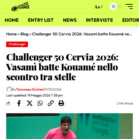
Aa
HOME
ENTRY LIST
NEWS
INTERVISTE
EDITOR
Home
»
Blog
»
Challenger 50 Cervia 2026: Vasamì batte Kouamé nello scontro tra stelle
Challenger
Challenger 50 Cervia 2026:
Vasamì batte Kouamé nello
scontro tra stelle
By
Tommaso Giuliani
19/05/2026
Last updated: 19 Maggio 2026 7:38 pm
2 Min Read