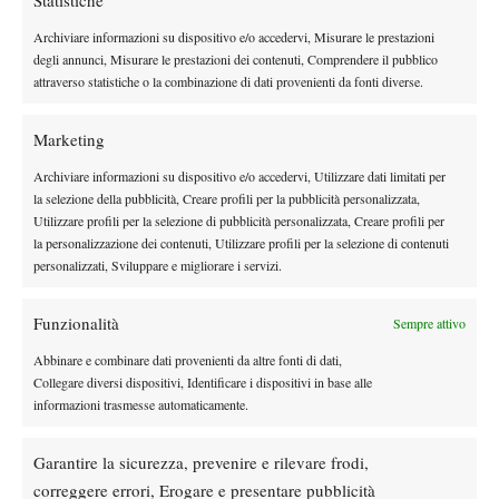
Belgian Raphael Collignon pictured in action duringa a tennis match between
Belgian Collignon and Australian De Minaur, during the qualifier of the Davis Cup,
Archiviare informazioni su dispositivo e/o accedervi, Misurare le prestazioni
Saturday 13 September 2025, in Sydney, Australia. Belgium and Australia will compete
degli annunci, Misurare le prestazioni dei contenuti, Comprendere il pubblico
this weekend in the second round of the Davis Cup qualifiers. BELGA PHOTO
attraverso statistiche o la combinazione di dati provenienti da fonti diverse.
PATRICK HAMILTON (Photo by PATRICK HAMILTON/Belga/Sipa USA)
Palle break: 26 concesse, 21 annullate
Marketing
L’altra statistica incredibile che rende ancora più eroica l’impresa
Archiviare informazioni su dispositivo e/o accedervi, Utilizzare dati limitati per
palle break
di Collignon è relativa alle
. Il 23enne belga, numero
la selezione della pubblicità, Creare profili per la pubblicità personalizzata,
ne ha concesse ben 26 ma è riuscito ad
91 del mondo,
Utilizzare profili per la selezione di pubblicità personalizzata, Creare profili per
la personalizzazione dei contenuti, Utilizzare profili per la selezione di contenuti
annullarne 21
. O, se volete leggere questo dato al contrario, De
personalizzati, Sviluppare e migliorare i servizi.
Minaur ha convertito appena 5 palle break su 26.
tanti doppi falli commessi
Colpa anche dei
, ben 12, dal belga, il
Funzionalità
Sempre attivo
quale però ha dato ulteriore prova delle sue notevoli doti
difensive, ergendo una sorta di muro – ovvero rimandando
Abbinare e combinare dati provenienti da altre fonti di dati,
Collegare diversi dispositivi, Identificare i dispositivi in base alle
dall’altra parte della rete qualsiasi colpo – che l’avversario non è
informazioni trasmesse automaticamente.
riuscito ad abbattere, un po’ come accaduto contro Ruud a New
York. Risultato? Primo punto per il Belgio.
Garantire la sicurezza, prevenire e rilevare frodi,
A completare una prima giornata da sogno per i ragazzi di Steve
correggere errori, Erogare e presentare pubblicità