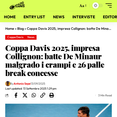
Aa
HOME
ENTRY LIST
NEWS
INTERVISTE
EDITOR
Home
»
Blog
»
Coppa Davis 2025, impresa Collignon: batte De Minaur malgrado i crampi e 26 palle break concesse
Coppa Davis
News
Coppa Davis 2025, impresa
Collignon: batte De Minaur
malgrado i crampi e 26 palle
break concesse
By
Antonio Sepe
13/09/2025
Last updated: 13 Settembre 2025 1:29 pm
3 Min Read