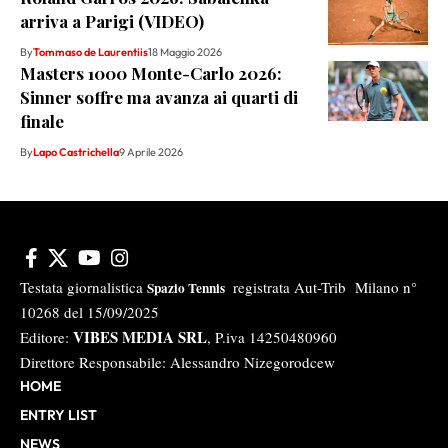
arriva a Parigi (VIDEO)
By
Tommaso de Laurentiis
18 Maggio 2026
Masters 1000 Monte-Carlo 2026:
Sinner soffre ma avanza ai quarti di
finale
By
Lapo Castrichella
9 Aprile 2026
Testata giornalistica
registrata Aut-Trib Milano n°
Spazio Tennis
10268 del 15/09/2025
VIBES MEDIA SRL
Editore:
, P.iva 14250480960
Direttore Responsabile: Alessandro Nizegorodcew
HOME
ENTRY LIST
NEWS