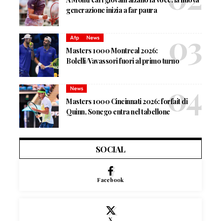
generazione inizia a far paura
Atp
News
Masters 1000 Montreal 2026:
Bolelli/Vavassori fuori al primo turno
News
Masters 1000 Cincinnati 2026: forfait di
Quinn, Sonego entra nel tabellone
SOCIAL
Facebook
X