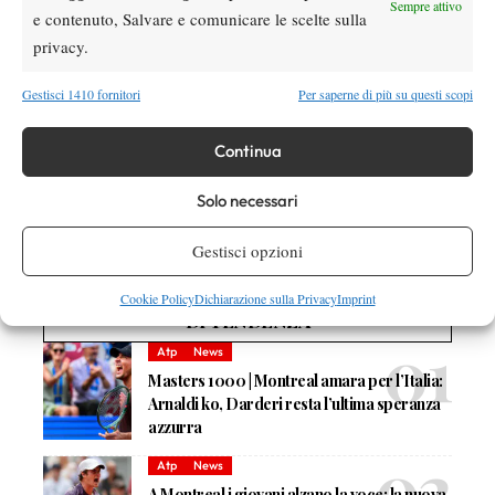
Zizou Bergs
Darcis ci ha poi pensato
, capace di sconfiggere in
Sempre attivo
e contenuto, Salvare e comunicare le scelte sulla
Thompson
due set (7-6 6-4) Jordan
e arrotondare il vantaggio
privacy.
sul 2-0.
Gestisci 1410 fornitori
Per saperne di più su questi scopi
Continua
TAGGED:
Coppa Davis
Solo necessari
Gestisci opzioni
Cookie Policy
Dichiarazione sulla Privacy
Imprint
DI TENDENZA
Atp
News
Masters 1000 | Montreal amara per l’Italia:
Arnaldi ko, Darderi resta l’ultima speranza
azzurra
Atp
News
A Montreal i giovani alzano la voce: la nuova