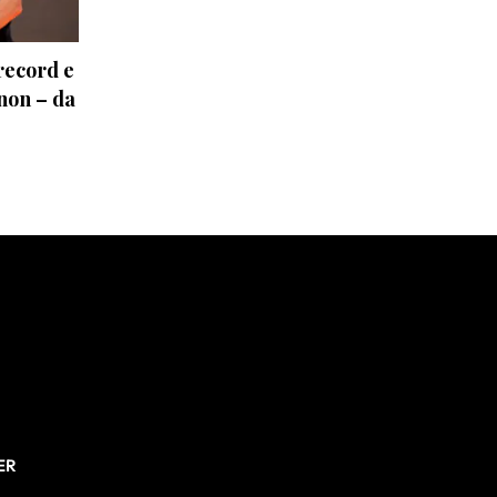
 record e
 non – da
ER