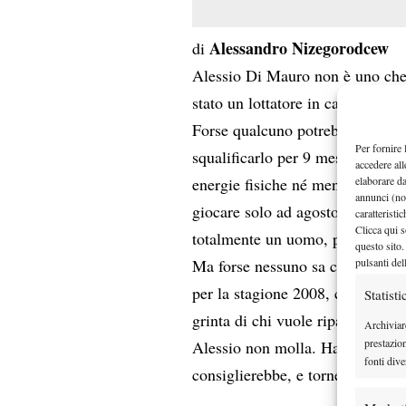
Alessandro Nizegorodcew
di
Alessio Di Mauro non è uno che 
stato un lottatore in campo.. A
Forse qualcuno potrebbe pensare
Per fornire 
squalificarlo per 9 mesi, un gioc
accedere all
elaborare d
energie fisiche né mentali. Fors
annunci (no
giocare solo ad agosto 2008, c
caratteristi
Clicca qui s
totalmente un uomo, portandolo a
questo sito.
pulsanti del
Ma forse nessuno sa che Alessio 
per la stagione 2008, correndo, 
Statisti
grinta di chi vuole ripartire; non
Archiviar
prestazio
Alessio non molla. Ha sbagliato
fonti dive
consiglierebbe, e tornerà.. credo