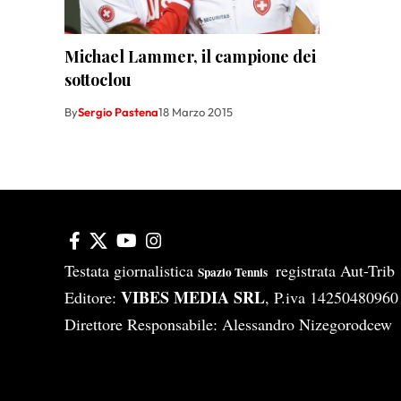
Michael Lammer, il campione dei
sottoclou
By
Sergio Pastena
18 Marzo 2015
Testata giornalistica
registrata Aut-Tri
Spazio Tennis
VIBES MEDIA SRL
Editore:
, P.iva 14250480960
Direttore Responsabile: Alessandro Nizegorodcew