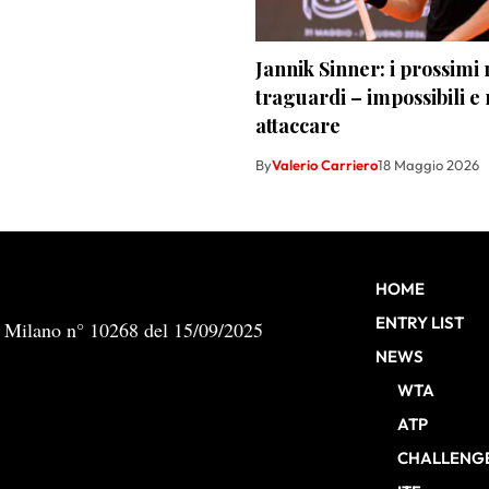
Jannik Sinner: i prossimi
traguardi – impossibili e
attaccare
By
Valerio Carriero
18 Maggio 2026
HOME
ENTRY LIST
b Milano n° 10268 del 15/09/2025
NEWS
WTA
ATP
CHALLENG