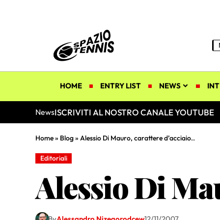
HOME
ENTRY LIST
NEWS
INT
ISCRIVITI AL NOSTRO CANALE YOUTUBE
News
Home
»
Blog
»
Alessio Di Mauro, carattere d’acciaio..
Editoriali
Alessio Di Mau
By
Alessandro Nizegorodcew
12/11/2007