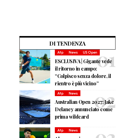
DI TENDENZA
Atp
News
US Open
ESCLUSIVA | Gigante vede
il ritorno in campo:
“Colpisco senza dolore, il
rientro è più vicino”
Atp
News
Australian Open 2027: Jake
Delaney annunciato come
prima wildcard
Atp
News