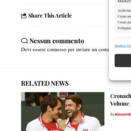
Market
Archiviare
Share This Article
Creare pro
Creare pro
Sviluppare
Nessun commento
Funzion
Gestisci 141
Devi essere
connesso
per inviare un commento.
Abbinare e
Identifica
Garanti
Erogare
RELATED NEWS
scelte 
Cronache
Volume 1
By
Alessand