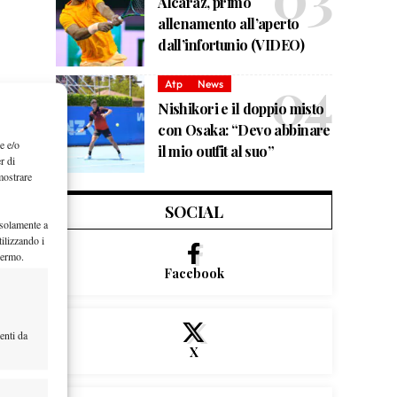
Alcaraz, primo
allenamento all’aperto
dall’infortunio (VIDEO)
Atp
News
Nishikori e il doppio misto
con Osaka: “Devo abbinare
e e/o
il mio outfit al suo”
r di
mostrare
SOCIAL
 solamente a
ilizzando i
hermo.
Facebook
enti da
X