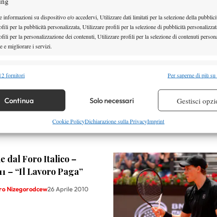
ing
 informazioni su dispositivo e/o accedervi, Utilizzare dati limitati per la selezione della pubblici
Facebook
fili per la pubblicità personalizzata, Utilizzare profili per la selezione di pubblicità personalizzat
fili per la personalizzazione dei contenuti, Utilizzare profili per la selezione di contenuti persona
 e migliorare i servizi.
alità
Semp
2 fornitori
Per saperne di più su
 combinare dati provenienti da altre fonti di dati, Collegare diversi dispositivi,
re i dispositivi in base alle informazioni trasmesse automaticamente.
Continua
Solo necessari
Gestisci opzi
re la sicurezza, prevenire e rilevare frodi, correggere errori,
Cookie Policy
Dichiarazione sulla Privacy
Imprint
 e presentare pubblicità e contenuto, Salvare e comunicare le
Semp
sulla privacy.
 dal Foro Italico –
1 – “Il Lavoro Paga”
ro Nizegorodcew
26 Aprile 2010