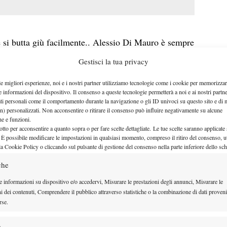
si butta giù facilmente.. Alessio Di Mauro è sempre
lessio Di Mauro non sta mollando neanche oggi..
Gestisci la tua privacy
 che, dopo una decisione come quella dell’Atp di
le migliori esperienze, noi e i nostri partner utilizziamo tecnologie come i cookie per memorizzar
atore potrebbe sentirsi svogliato, depresso, senza
e informazioni del dispositivo. Il consenso a queste tecnologie permetterà a noi e ai nostri partne
ati personali come il comportamento durante la navigazione o gli ID univoci su questo sito e di 
e qualcuno potrebbe pensare che sapere di poter
n) personalizzati. Non acconsentire o ritirare il consenso può influire negativamente su alcune
ome numero 600 del mondo, possa distruggere
che e funzioni.
otto per acconsentire a quanto sopra o per fare scelte dettagliate. Le tue scelte saranno applicate
l pensiero del ritiro immediato..
 È possibile modificare le impostazioni in qualsiasi momento, compreso il ritiro del consenso, ut
la Cookie Policy o cliccando sul pulsante di gestione del consenso nella parte inferiore dello sc
Di Mauro sta effettuando la preparazione atletica
lottando, sudando, con il sangue negli occhi, la
che
ostante un’età che gli consiglierebbe il contrario,
e informazioni su dispositivo e/o accedervi, Misurare le prestazioni degli annunci, Misurare le
ni dei contenuti, Comprendere il pubblico attraverso statistiche o la combinazione di dati proveni
, pagherà probabilmente più di quanto il buon senso
rse.
 proprio che tornerà..