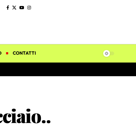
O
CONTATTI
ciaio..