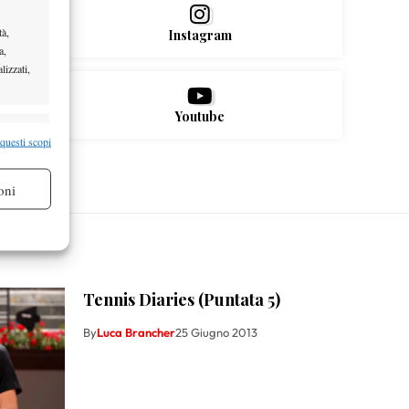
tà,
Instagram
a,
lizzati,
Youtube
re attivo
 questi scopi
oni
re attivo
Tennis Diaries (Puntata 5)
By
Luca Brancher
25 Giugno 2013