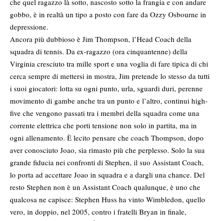
che quel ragazzo là sotto, nascosto sotto la frangia e con andare
gobbo, è in realtà un tipo a posto con fare da Ozzy Osbourne in
depressione.
Ancora più dubbioso è Jim Thompson, l’Head Coach della
squadra di tennis. Da ex-ragazzo (ora cinquantenne) della
Virginia cresciuto tra mille sport e una voglia di fare tipica di chi
cerca sempre di mettersi in mostra, Jim pretende lo stesso da tutti
i suoi giocatori: lotta su ogni punto, urla, sguardi duri, perenne
movimento di gambe anche tra un punto e l’altro, continui high-
five che vengono passati tra i membri della squadra come una
corrente elettrica che porti tensione non solo in partita, ma in
ogni allenamento. È lecito pensare che coach Thompson, dopo
aver conosciuto Joao, sia rimasto più che perplesso. Solo la sua
grande fiducia nei confronti di Stephen, il suo Assistant Coach,
lo porta ad accettare Joao in squadra e a dargli una chance. Del
resto Stephen non è un Assistant Coach qualunque, è uno che
qualcosa ne capisce: Stephen Huss ha vinto Wimbledon, quello
vero, in doppio, nel 2005, contro i fratelli Bryan in finale,