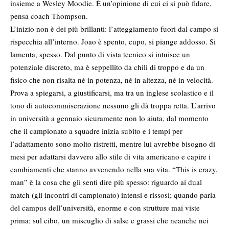
insieme a Wesley Moodie. È un’opinione di cui ci si può fidare,
pensa coach Thompson.
L’inizio non è dei più brillanti: l’atteggiamento fuori dal campo si
rispecchia all’interno. Joao è spento, cupo, si piange addosso. Si
lamenta, spesso. Dal punto di vista tecnico si intuisce un
potenziale discreto, ma è seppellito da chili di troppo e da un
fisico che non risalta né in potenza, né in altezza, né in velocità.
Prova a spiegarsi, a giustificarsi, ma tra un inglese scolastico e il
tono di autocommiserazione nessuno gli dà troppa retta. L’arrivo
in università a gennaio sicuramente non lo aiuta, dal momento
che il campionato a squadre inizia subito e i tempi per
l’adattamento sono molto ristretti, mentre lui avrebbe bisogno di
mesi per adattarsi davvero allo stile di vita americano e capire i
cambiamenti che stanno avvenendo nella sua vita. “This is crazy,
man” è la cosa che gli senti dire più spesso: riguardo ai dual
match (gli incontri di campionato) intensi e rissosi; quando parla
del campus dell’università, enorme e con strutture mai viste
prima; sul cibo, un miscuglio di salse e grassi che neanche nei