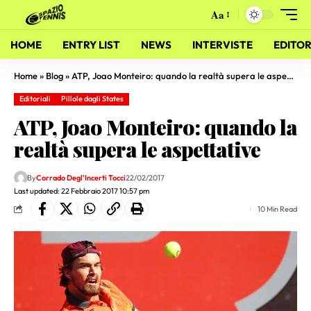
Aa
HOME
ENTRY LIST
NEWS
INTERVISTE
EDITOR
Home
»
Blog
»
ATP, Joao Monteiro: quando la realtà supera le aspettative
Editoriali
Pillole dagli States
ATP, Joao Monteiro: quando la
realtà supera le aspettative
By
Corrado Degl'Incerti Tocci
22/02/2017
Last updated: 22 Febbraio 2017 10:57 pm
10 Min Read