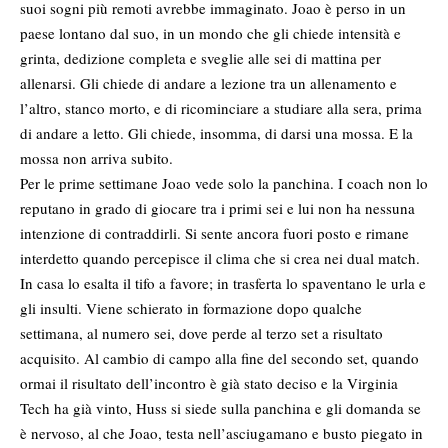
suoi sogni più remoti avrebbe immaginato. Joao è perso in un
paese lontano dal suo, in un mondo che gli chiede intensità e
grinta, dedizione completa e sveglie alle sei di mattina per
allenarsi. Gli chiede di andare a lezione tra un allenamento e
l’altro, stanco morto, e di ricominciare a studiare alla sera, prima
di andare a letto. Gli chiede, insomma, di darsi una mossa. E la
mossa non arriva subito.
Per le prime settimane Joao vede solo la panchina. I coach non lo
reputano in grado di giocare tra i primi sei e lui non ha nessuna
intenzione di contraddirli. Si sente ancora fuori posto e rimane
interdetto quando percepisce il clima che si crea nei dual match.
In casa lo esalta il tifo a favore; in trasferta lo spaventano le urla e
gli insulti. Viene schierato in formazione dopo qualche
settimana, al numero sei, dove perde al terzo set a risultato
acquisito. Al cambio di campo alla fine del secondo set, quando
ormai il risultato dell’incontro è già stato deciso e la Virginia
Tech ha già vinto, Huss si siede sulla panchina e gli domanda se
è nervoso, al che Joao, testa nell’asciugamano e busto piegato in