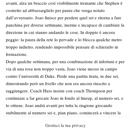
avanti, alza un braccio così visibilmente tremante che Stephen è
costretto ad abbassarglielo per paura che venga notato
dall’avversario. Joao finisce per perdere quel set e ritorna a fare
panchina per diverse settimane, inerme e incapace di cambiare la
direzione in cui stanno andando le cose. In doppio è ancora
peggio: la paura della rete lo pervade e lo blocca qualche metro
troppo indietro, rendendo impossibile pensare di schierarlo in
formazione.
Dopo qualche settimana, per una combinazione di infortuni e per
via di una rosa non troppo vasta, Joao viene messo in campo
contro l’università di Duke. Perde una partita tirata, in due set,
dimostrando però un livello che non era ancora riuscito a
raggiungere. Coach Huss insiste con coach Thompson per
continuare a far giocare Joao in fondo al lineup, al numero sei, e
lo ottiene. Joao andrà avanti per tutta la stagione giocando
stabilmente al numero sei e, pian piano, comincerà a vincere la
maggior parte delle sue partite.
Gestisci la tua privacy
Le stagioni successive vanno in crescendo, con Joao che arriva a