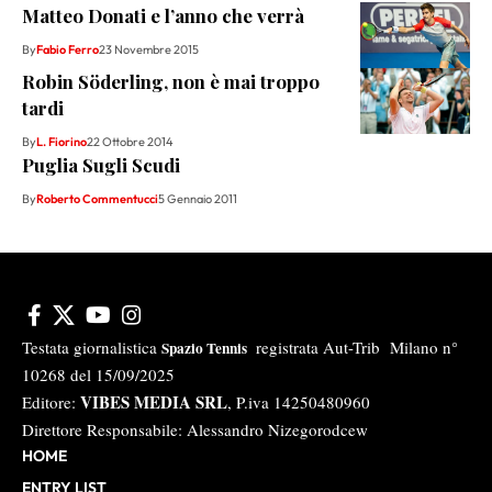
Matteo Donati e l’anno che verrà
By
Fabio Ferro
23 Novembre 2015
Robin Söderling, non è mai troppo
tardi
By
L. Fiorino
22 Ottobre 2014
Puglia Sugli Scudi
By
Roberto Commentucci
5 Gennaio 2011
Testata giornalistica
registrata Aut-Trib Milano n°
Spazio Tennis
10268 del 15/09/2025
VIBES MEDIA SRL
Editore:
, P.iva 14250480960
Direttore Responsabile: Alessandro Nizegorodcew
HOME
ENTRY LIST