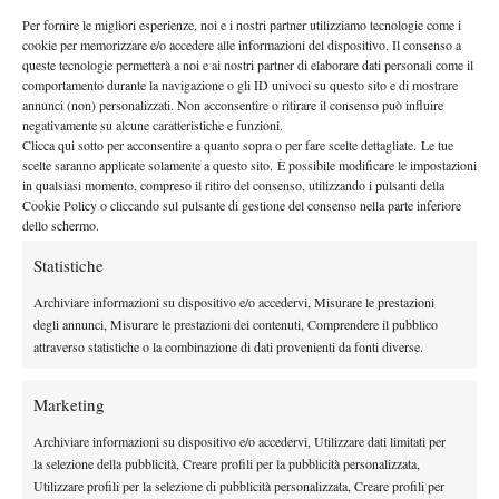
giocare da numero tre e quattro della formazione l’anno
Per fornire le migliori esperienze, noi e i nostri partner utilizziamo tecnologie come i
successivo, prima di scavalcare addirittura i suoi compagni,
cookie per memorizzare e/o accedere alle informazioni del dispositivo. Il consenso a
queste tecnologie permetterà a noi e ai nostri partner di elaborare dati personali come il
arrivati insieme a lui, che l’avevano sempre facilmente
comportamento durante la navigazione o gli ID univoci su questo sito e di mostrare
surclassato negli anni precedenti. Joao finirà la sua carriera
annunci (non) personalizzati. Non acconsentire o ritirare il consenso può influire
giocando stabilmente al numero uno della squadra,
negativamente su alcune caratteristiche e funzioni.
Clicca qui sotto per acconsentire a quanto sopra o per fare scelte dettagliate. Le tue
raggiungendo i primi dieci dell’NCAA in singolo e i primi venti
scelte saranno applicate solamente a questo sito. È possibile modificare le impostazioni
in doppio (insieme al danese Andreas Bjerrehus) e passerà alla
in qualsiasi momento, compreso il ritiro del consenso, utilizzando i pulsanti della
Cookie Policy o cliccando sul pulsante di gestione del consenso nella parte inferiore
storia come il miglior giocatore ad aver mai solcato i campi da
dello schermo.
tennis della Virginia Tech, arrivando addirittura alla semifinale
dei campionati NCAA e raccogliendo il titolo tanto aspirato di
Statistiche
All-American.
Archiviare informazioni su dispositivo e/o accedervi, Misurare le prestazioni
Come è successo tutto questo? Dopo i lamenti, la sfiducia e la
degli annunci, Misurare le prestazioni dei contenuti, Comprendere il pubblico
pigrizia che definivano i suoi comportamenti, Joao ha iniziato a
attraverso statistiche o la combinazione di dati provenienti da fonti diverse.
cambiare. Il processo è durato diversi mesi e l’ha portato
dall’allenarsi in maniera superficiale al prendere seriamente ogni
Marketing
aspetto della sessione di allenamento; da sedute in palestra
Archiviare informazioni su dispositivo e/o accedervi, Utilizzare dati limitati per
cercando di svolgere meno esercizi possibili a sessioni complete
la selezione della pubblicità, Creare profili per la pubblicità personalizzata,
e mirate; dal mangiare junk food e bere Coca Cola allo stare
Utilizzare profili per la selezione di pubblicità personalizzata, Creare profili per