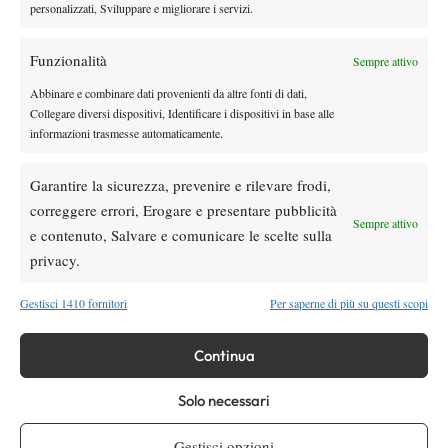
personalizzati, Sviluppare e migliorare i servizi.
Funzionalità
Sempre attivo
Abbinare e combinare dati provenienti da altre fonti di dati,
Collegare diversi dispositivi, Identificare i dispositivi in base alle
informazioni trasmesse automaticamente.
Garantire la sicurezza, prevenire e rilevare frodi,
correggere errori, Erogare e presentare pubblicità
Sempre attivo
e contenuto, Salvare e comunicare le scelte sulla
privacy.
Nessun commento
Gestisci 1410 fornitori
Per saperne di più su questi scopi
Devi essere
connesso
per inviare un commento.
Continua
DI TENDENZA
Solo necessari
Atp
News
Gestisci opzioni