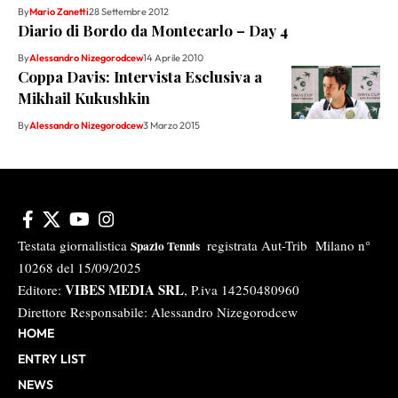
By
Mario Zanetti
28 Settembre 2012
Diario di Bordo da Montecarlo – Day 4
By
Alessandro Nizegorodcew
14 Aprile 2010
Coppa Davis: Intervista Esclusiva a
Mikhail Kukushkin
By
Alessandro Nizegorodcew
3 Marzo 2015
Testata giornalistica
registrata Aut-Trib Milano n°
Spazio Tennis
10268 del 15/09/2025
VIBES MEDIA SRL
Editore:
, P.iva 14250480960
Direttore Responsabile: Alessandro Nizegorodcew
HOME
ENTRY LIST
NEWS