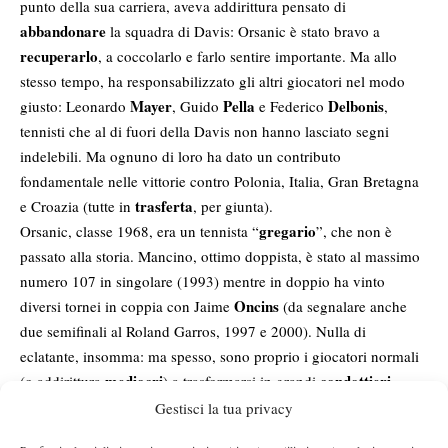
punto della sua carriera, aveva addirittura pensato di
abbandonare
la squadra di Davis: Orsanic è stato bravo a
recuperarlo
, a coccolarlo e farlo sentire importante. Ma allo
stesso tempo, ha responsabilizzato gli altri giocatori nel modo
Mayer
Pella
Delbonis
giusto: Leonardo
, Guido
e Federico
,
tennisti che al di fuori della Davis non hanno lasciato segni
indelebili. Ma ognuno di loro ha dato un contributo
fondamentale nelle vittorie contro Polonia, Italia, Gran Bretagna
trasferta
e Croazia (tutte in
, per giunta).
gregario
Orsanic, classe 1968, era un tennista “
”, che non è
passato alla storia. Mancino, ottimo doppista, è stato al massimo
numero 107 in singolare (1993) mentre in doppio ha vinto
Oncins
diversi tornei in coppia con Jaime
(da segnalare anche
due semifinali al Roland Garros, 1997 e 2000). Nulla di
eclatante, insomma: ma spesso, sono proprio i giocatori normali
mediocri
condottieri
(o addirittura
) a trasformarsi in grandi
.
Mourinho
Spalletti
Pensiamo al calcio: Josè
, Luciano
(e di
Gestisci la tua privacy
esempi ce ne sarebbero tanti altri). Qualunque cosa accadrà in