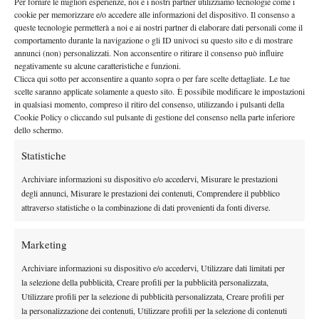
Per fornire le migliori esperienze, noi e i nostri partner utilizziamo tecnologie come i
futuro, Daniel Orsanic resterà per sempre colui che ha portato
cookie per memorizzare e/o accedere alle informazioni del dispositivo. Il consenso a
tetto
l’Argentina sul
del mondo: un po’ come il nostro Nicola
queste tecnologie permetterà a noi e ai nostri partner di elaborare dati personali come il
Pietrangeli
comportamento durante la navigazione o gli ID univoci su questo sito e di mostrare
, celebrato ancora oggi per il successo del 1976. Noi
annunci (non) personalizzati. Non acconsentire o ritirare il consenso può influire
appagamento
italiani dobbiamo sperare in una sorta di
, perché
negativamente su alcune caratteristiche e funzioni.
sarà proprio il team azzurro a sfidare l’Argentina nel primo turno
Clicca qui sotto per acconsentire a quanto sopra o per fare scelte dettagliate. Le tue
scelte saranno applicate solamente a questo sito. È possibile modificare le impostazioni
del 2017 (dal 3 al 5 febbraio).
in qualsiasi momento, compreso il ritiro del consenso, utilizzando i pulsanti della
Cookie Policy o cliccando sul pulsante di gestione del consenso nella parte inferiore
dello schermo.
Statistiche
Archiviare informazioni su dispositivo e/o accedervi, Misurare le prestazioni
degli annunci, Misurare le prestazioni dei contenuti, Comprendere il pubblico
attraverso statistiche o la combinazione di dati provenienti da fonti diverse.
Marketing
Archiviare informazioni su dispositivo e/o accedervi, Utilizzare dati limitati per
la selezione della pubblicità, Creare profili per la pubblicità personalizzata,
Utilizzare profili per la selezione di pubblicità personalizzata, Creare profili per
la personalizzazione dei contenuti, Utilizzare profili per la selezione di contenuti