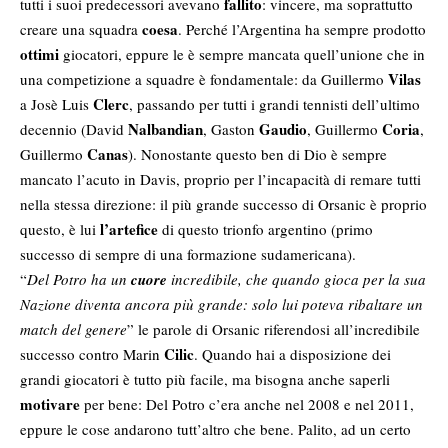
fallito
tutti i suoi predecessori avevano
: vincere, ma soprattutto
coesa
creare una squadra
. Perché l’Argentina ha sempre prodotto
ottimi
giocatori, eppure le è sempre mancata quell’unione che in
Vilas
una competizione a squadre è fondamentale: da Guillermo
Clerc
a Josè Luis
, passando per tutti i grandi tennisti dell’ultimo
Nalbandian
Gaudio
Coria
decennio (David
, Gaston
, Guillermo
,
Canas
Guillermo
). Nonostante questo ben di Dio è sempre
mancato l’acuto in Davis, proprio per l’incapacità di remare tutti
nella stessa direzione: il più grande successo di Orsanic è proprio
l’artefice
questo, è lui
di questo trionfo argentino (primo
successo di sempre di una formazione sudamericana).
“
Del Potro ha un
cuore
incredibile, che quando gioca per la sua
Nazione diventa ancora più grande: solo lui poteva ribaltare un
match del genere
” le parole di Orsanic riferendosi all’incredibile
Cilic
successo contro Marin
. Quando hai a disposizione dei
grandi giocatori è tutto più facile, ma bisogna anche saperli
motivare
per bene: Del Potro c’era anche nel 2008 e nel 2011,
eppure le cose andarono tutt’altro che bene. Palito, ad un certo