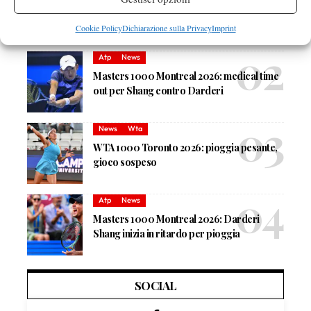
Masters 1000 Montreal 2026: Darderi
rimonta Shang e vola agli ottavi
Cookie Policy
Dichiarazione sulla Privacy
Imprint
Atp
News
Masters 1000 Montreal 2026: medical time
out per Shang contro Darderi
News
Wta
WTA 1000 Toronto 2026: pioggia pesante,
gioco sospeso
Atp
News
Masters 1000 Montreal 2026: Darderi
Shang inizia in ritardo per pioggia
SOCIAL