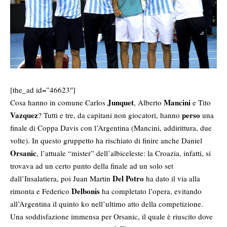
[the_ad id=”46623″]
Junquet
Mancini
Cosa hanno in comune Carlos
, Alberto
e Tito
Vazquez
perso
? Tutti e tre, da capitani non giocatori, hanno
una
finale di Coppa Davis con l’Argentina (Mancini, addirittura, due
volte). In questo gruppetto ha rischiato di finire anche Daniel
Orsanic
, l’attuale “mister” dell’albiceleste: la Croazia, infatti, si
trovava ad un certo punto della finale ad un solo set
Del Potro
dall’Insalatiera, poi Juan Martin
ha dato il via alla
Delbonis
rimonta e Federico
ha completato l’opera, evitando
all’Argentina il quinto ko nell’ultimo atto della competizione.
Una soddisfazione immensa per Orsanic, il quale è riuscito dove