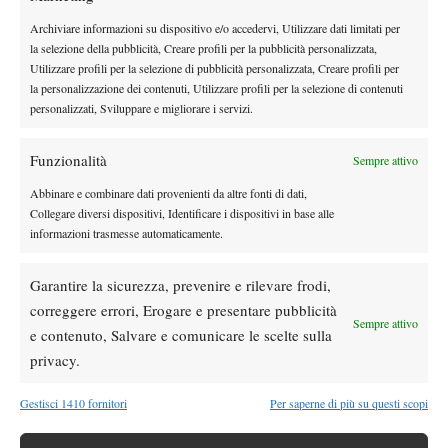
C’è poco da fare, per ora Djokovic resta quello che da due anni
Archiviare informazioni su dispositivo e/o accedervi, Utilizzare dati limitati per
siamo abituati a vedere, quella incompiuta: arriva quasi sempre
la selezione della pubblicità, Creare profili per la pubblicità personalizzata,
Utilizzare profili per la selezione di pubblicità personalizzata, Creare profili per
in fondo, ma non vince quasi mai. Negli ultimi due anni ha
la personalizzazione dei contenuti, Utilizzare profili per la selezione di contenuti
portato a casa un Masters 1000 e qualche Atp 500, bilancio
personalizzati, Sviluppare e migliorare i servizi.
decisamente modesto per un tennista con le sue potenzialità.
A Cincinnati rivedremo tutti e quattro in campo, con Djokovic
Funzionalità
Sempre attivo
che dalla sua parte di tabellone potrebbe incrociare al terzo turno
Abbinare e combinare dati provenienti da altre fonti di dati,
Nalbandian. Saranno fuochi d’artificio.
Collegare diversi dispositivi, Identificare i dispositivi in base alle
informazioni trasmesse automaticamente.
Garantire la sicurezza, prevenire e rilevare frodi,
correggere errori, Erogare e presentare pubblicità
Sempre attivo
e contenuto, Salvare e comunicare le scelte sulla
privacy.
Gestisci 1410 fornitori
Per saperne di più su questi scopi