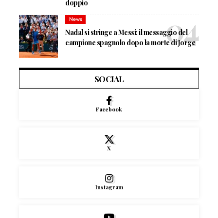
doppio
News
Nadal si stringe a Messi: il messaggio del
campione spagnolo dopo la morte di Jorge
SOCIAL
Facebook
X
Instagram