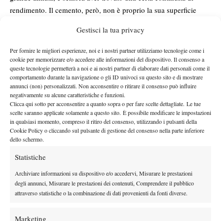
rendimento. Il cemento, però, non è proprio la sua superficie
preferita e così ha dovuto soffrire molto già all’esordio contro
Gestisci la tua privacy
Wawrinka e poi contro Kohlschreiber. Quando si è trovato di
fronte a Murray ha provato a giocarsela, mettendoci come al
Per fornire le migliori esperienze, noi e i nostri partner utilizziamo tecnologie come i
solito il suo carattere di ferro, ma per vincere non basta solo
cookie per memorizzare e/o accedere alle informazioni del dispositivo. Il consenso a
queste tecnologie permetterà a noi e ai nostri partner di elaborare dati personali come il
quello e lo scozzese, come detto, questa settimana era il più forte.
comportamento durante la navigazione o gli ID univoci su questo sito e di mostrare
In vista degli Us Open non sembra essere il primo favorito, ma di
annunci (non) personalizzati. Non acconsentire o ritirare il consenso può influire
negativamente su alcune caratteristiche e funzioni.
sicuro ha le sue buone possibilità di completare lo Slam
Clicca qui sotto per acconsentire a quanto sopra o per fare scelte dettagliate. Le tue
personale e ci proverà.
scelte saranno applicate solamente a questo sito. È possibile modificare le impostazioni
Novak Djokovic è arrivato in semifinale essenzialmente perché
in qualsiasi momento, compreso il ritiro del consenso, utilizzando i pulsanti della
Cookie Policy o cliccando sul pulsante di gestione del consenso nella parte inferiore
ha trovato un tabellone generoso: Benneteau, Hanescu e Chardy
dello schermo.
non sono certo ostacoli insormontabili, eppure al primo turno
Statistiche
contro il francese ha sofferto un bel po’, trovandosi a rincorrere
in entrambi i set. Contro Federer, tutto sommato, Nole ha giocato
Archiviare informazioni su dispositivo e/o accedervi, Misurare le prestazioni
bene a parte il primo set da dimenticare (40% di punti fatti sulla
degli annunci, Misurare le prestazioni dei contenuti, Comprendere il pubblico
attraverso statistiche o la combinazione di dati provenienti da fonti diverse.
prima, merito di Federer ma anche dei tanti errori del serbo). Poi,
sul più bello, quando la partita sembrava girare dalla sua parte,
Marketing
non ha chiuso ed ha pagato le occasioni mancate con la sconfitta.