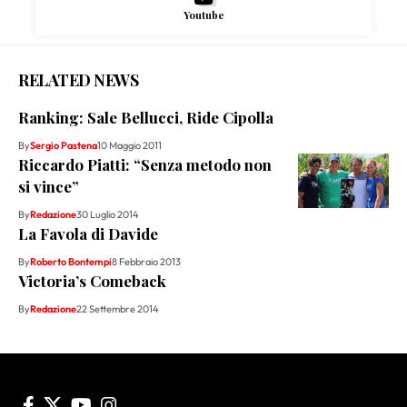
Youtube
RELATED NEWS
Ranking: Sale Bellucci, Ride Cipolla
By
Sergio Pastena
10 Maggio 2011
Riccardo Piatti: “Senza metodo non
si vince”
By
Redazione
30 Luglio 2014
La Favola di Davide
By
Roberto Bontempi
8 Febbraio 2013
Victoria’s Comeback
By
Redazione
22 Settembre 2014