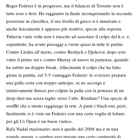
Roger Federer è in progresso, ma il bilancio di Toronto non è
tutto rose e fiori. Ha raggiunto la finale riconquistando la seconda
posizione in classifica, il suo livello di gioco si è innalzato e
anche fisicamente è apparso più reattivo, specie alla risposta.
Tuttavia varie volte non è riuscito ad assestare il colpo del k.o. e,
soprattutto, ha avuto passaggi a vuoto quasi in tutte le partite.
Contro Llodra all’inizio, contro Berdych e Djokovic dopo aver
vinto il primo set e contro Murray di nuovo in partenza, quando
ha subito un doppio break. Allucinante il colpo che ha fatto
girare la partita, sul 5-5 vantaggio Federer: lo svizzero prepara
una palla corta con troppo anticipo, se ne accorge e
istintivamente finisce per colpire la palla con la potenza di un
drop-shot ma senza taglio verso l’alto. Risultato? Una specie di
soufflé che a stento raggiunge la rete. A parte i black-out, però,
finalmente si è visto un Federer con una certa voglia di lottare:
per gli Us Open è un buon viatico.
Rafa Nadal stazionario: non è quello del 2008 ma è in una
grande annata, e sembra aver trovato una certa continuità di