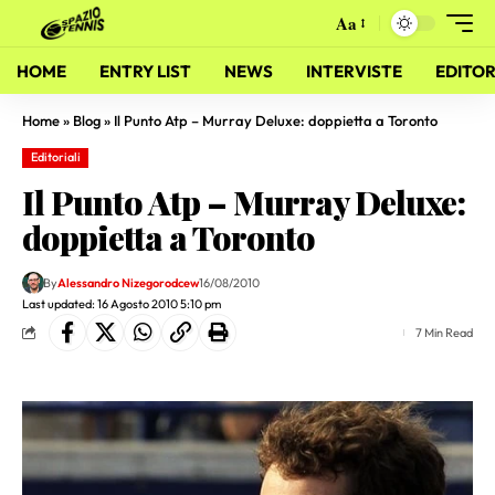
Aa
HOME
ENTRY LIST
NEWS
INTERVISTE
EDITOR
Home
»
Blog
»
Il Punto Atp – Murray Deluxe: doppietta a Toronto
Editoriali
Il Punto Atp – Murray Deluxe:
doppietta a Toronto
By
Alessandro Nizegorodcew
16/08/2010
Last updated: 16 Agosto 2010 5:10 pm
7 Min Read