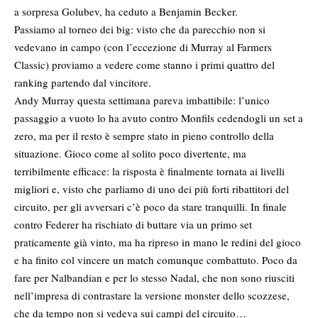
a sorpresa Golubev, ha ceduto a Benjamin Becker.
Passiamo al torneo dei big: visto che da parecchio non si
vedevano in campo (con l’eccezione di Murray al Farmers
Classic) proviamo a vedere come stanno i primi quattro del
ranking partendo dal vincitore.
Andy Murray questa settimana pareva imbattibile: l’unico
passaggio a vuoto lo ha avuto contro Monfils cedendogli un set a
zero, ma per il resto è sempre stato in pieno controllo della
situazione. Gioco come al solito poco divertente, ma
terribilmente efficace: la risposta è finalmente tornata ai livelli
migliori e, visto che parliamo di uno dei più forti ribattitori del
circuito, per gli avversari c’è poco da stare tranquilli. In finale
contro Federer ha rischiato di buttare via un primo set
praticamente già vinto, ma ha ripreso in mano le redini del gioco
e ha finito col vincere un match comunque combattuto. Poco da
fare per Nalbandian e per lo stesso Nadal, che non sono riusciti
nell’impresa di contrastare la versione monster dello scozzese,
che da tempo non si vedeva sui campi del circuito…