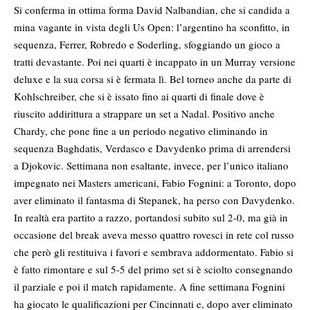
Si conferma in ottima forma David Nalbandian, che si candida a
mina vagante in vista degli Us Open: l’argentino ha sconfitto, in
sequenza, Ferrer, Robredo e Soderling, sfoggiando un gioco a
tratti devastante. Poi nei quarti è incappato in un Murray versione
deluxe e la sua corsa si è fermata lì. Bel torneo anche da parte di
Kohlschreiber, che si è issato fino ai quarti di finale dove è
riuscito addirittura a strappare un set a Nadal. Positivo anche
Chardy, che pone fine a un periodo negativo eliminando in
sequenza Baghdatis, Verdasco e Davydenko prima di arrendersi
a Djokovic. Settimana non esaltante, invece, per l’unico italiano
impegnato nei Masters americani, Fabio Fognini: a Toronto, dopo
aver eliminato il fantasma di Stepanek, ha perso con Davydenko.
In realtà era partito a razzo, portandosi subito sul 2-0, ma già in
occasione del break aveva messo quattro rovesci in rete col russo
che però gli restituiva i favori e sembrava addormentato. Fabio si
è fatto rimontare e sul 5-5 del primo set si è sciolto consegnando
il parziale e poi il match rapidamente. A fine settimana Fognini
ha giocato le qualificazioni per Cincinnati e, dopo aver eliminato