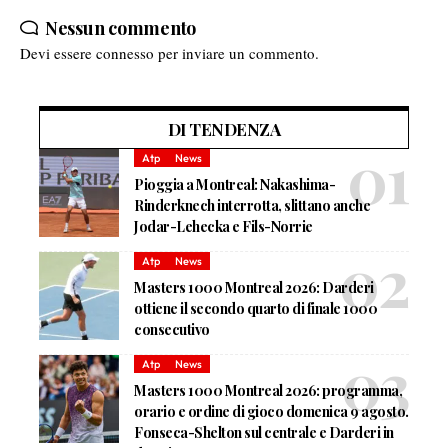
Nessun commento
Devi essere
connesso
per inviare un commento.
DI TENDENZA
Atp
News
Pioggia a Montreal: Nakashima-
Rinderknech interrotta, slittano anche
Jodar-Lehecka e Fils-Norrie
Atp
News
Masters 1000 Montreal 2026: Darderi
ottiene il secondo quarto di finale 1000
consecutivo
Atp
News
Masters 1000 Montreal 2026: programma,
orario e ordine di gioco domenica 9 agosto.
Fonseca-Shelton sul centrale e Darderi in