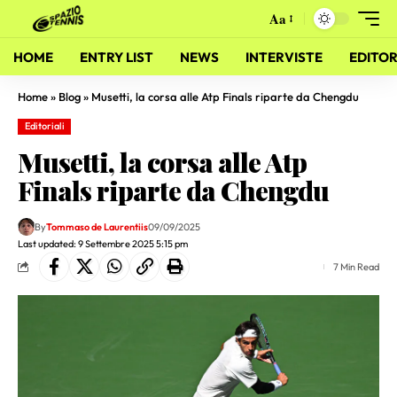
Aa
HOME
ENTRY LIST
NEWS
INTERVISTE
EDITOR
Home
»
Blog
»
Musetti, la corsa alle Atp Finals riparte da Chengdu
Editoriali
Musetti, la corsa alle Atp
Finals riparte da Chengdu
By
Tommaso de Laurentiis
09/09/2025
Last updated: 9 Settembre 2025 5:15 pm
7 Min Read