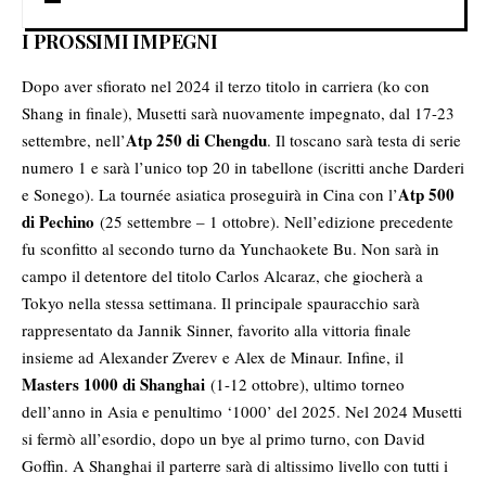
I PROSSIMI IMPEGNI
Dopo aver sfiorato nel 2024 il terzo titolo in carriera (ko con
Shang in finale), Musetti sarà nuovamente impegnato, dal 17-23
Atp 250 di Chengdu
settembre, nell’
. Il toscano sarà testa di serie
numero 1 e sarà l’unico top 20 in tabellone (iscritti anche Darderi
Atp 500
e Sonego). La tournée asiatica proseguirà in Cina con l’
di Pechino
(25 settembre – 1 ottobre). Nell’edizione precedente
fu sconfitto al secondo turno da Yunchaokete Bu. Non sarà in
campo il detentore del titolo Carlos Alcaraz, che giocherà a
Tokyo nella stessa settimana. Il principale spauracchio sarà
rappresentato da Jannik Sinner, favorito alla vittoria finale
insieme ad Alexander Zverev e Alex de Minaur. Infine, il
Masters 1000 di Shanghai
(1-12 ottobre), ultimo torneo
dell’anno in Asia e penultimo ‘1000’ del 2025. Nel 2024 Musetti
si fermò all’esordio, dopo un bye al primo turno, con David
Goffin. A Shanghai il parterre sarà di altissimo livello con tutti i