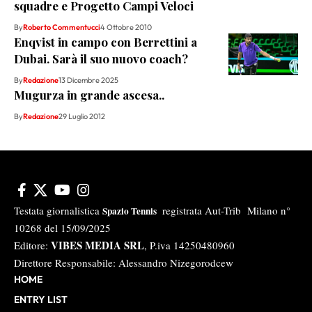
squadre e Progetto Campi Veloci
By
Roberto Commentucci
4 Ottobre 2010
Enqvist in campo con Berrettini a
Dubai. Sarà il suo nuovo coach?
By
Redazione
13 Dicembre 2025
Mugurza in grande ascesa..
By
Redazione
29 Luglio 2012
Testata giornalistica
registrata Aut-Trib Milano n°
Spazio Tennis
10268 del 15/09/2025
VIBES MEDIA SRL
Editore:
, P.iva 14250480960
Direttore Responsabile: Alessandro Nizegorodcew
HOME
ENTRY LIST