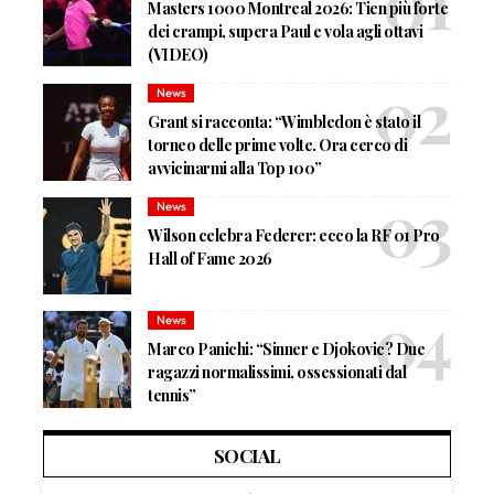
Masters 1000 Montreal 2026: Tien più forte
dei crampi, supera Paul e vola agli ottavi
(VIDEO)
News
Grant si racconta: “Wimbledon è stato il
torneo delle prime volte. Ora cerco di
avvicinarmi alla Top 100”
News
Wilson celebra Federer: ecco la RF 01 Pro
Hall of Fame 2026
News
Marco Panichi: “Sinner e Djokovic? Due
ragazzi normalissimi, ossessionati dal
tennis”
SOCIAL