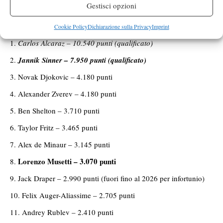
Gestisci opzioni
tecnica, dell’allievo di Simone Tartarini.
LA CLASSIFICA ATTUALE DELLA RACE
Cookie Policy
Dichiarazione sulla Privacy
Imprint
Carlos Alcaraz – 10.540 punti (qualificato)
Jannik Sinner – 7.950 punti (qualificato)
Novak Djokovic – 4.180 punti
Alexander Zverev – 4.180 punti
Ben Shelton – 3.710 punti
Taylor Fritz – 3.465 punti
Alex de Minaur – 3.145 punti
Lorenzo Musetti – 3.070 punti
Jack Draper – 2.990 punti (fuori fino al 2026 per infortunio)
Felix Auger-Aliassime – 2.705 punti
Andrey Rublev – 2.410 punti