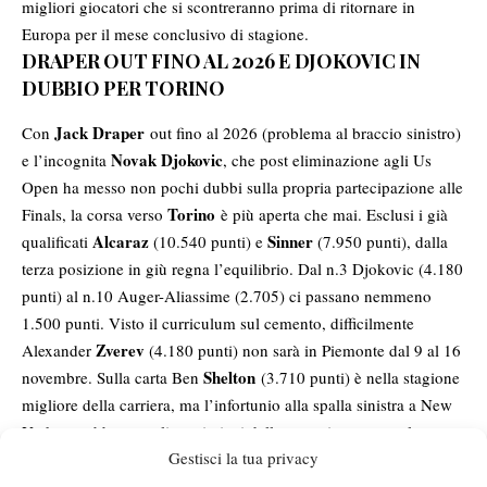
migliori giocatori che si scontreranno prima di ritornare in
Europa per il mese conclusivo di stagione.
DRAPER OUT FINO AL 2026 E DJOKOVIC IN
DUBBIO PER TORINO
Jack Draper
Con
out fino al 2026 (problema al braccio sinistro)
Novak Djokovic
e l’incognita
, che post eliminazione agli Us
Open ha messo non pochi dubbi sulla propria partecipazione alle
Torino
Finals, la corsa verso
è più aperta che mai. Esclusi i già
Alcaraz
Sinner
qualificati
(10.540 punti) e
(7.950 punti), dalla
terza posizione in giù regna l’equilibrio. Dal n.3 Djokovic (4.180
punti) al n.10 Auger-Aliassime (2.705) ci passano nemmeno
1.500 punti. Visto il curriculum sul cemento, difficilmente
Zverev
Alexander
(4.180 punti) non sarà in Piemonte dal 9 al 16
Shelton
novembre. Sulla carta Ben
(3.710 punti) è nella stagione
migliore della carriera, ma l’infortunio alla spalla sinistra a New
York potrebbe complicare i piani dello statunitense, attualmente
Gestisci la tua privacy
Fritz
5° nella Race, nel finale di 2025. Taylor
(6° a 3.465 punti)
sul rapido è una certezza e ha tutte le carte in regola per stare nei