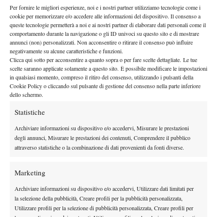
Per fornire le migliori esperienze, noi e i nostri partner utilizziamo tecnologie come i
primi otto.
cookie per memorizzare e/o accedere alle informazioni del dispositivo. Il consenso a
Matematicamente certi della qualificazione Alcaraz e Sinner e
queste tecnologie permetterà a noi e ai nostri partner di elaborare dati personali come il
comportamento durante la navigazione o gli ID univoci su questo sito e di mostrare
dati per probabili Zverev e Fritz, restano altri quattro posti da
annunci (non) personalizzati. Non acconsentire o ritirare il consenso può influire
assegnare. Se Djokovic dovesse decidere di partecipare sarebbe il
negativamente su alcune caratteristiche e funzioni.
quinto e Shelton, spalla permettendo, ha grandi chance di stare
Clicca qui sotto per acconsentire a quanto sopra o per fare scelte dettagliate. Le tue
scelte saranno applicate solamente a questo sito. È possibile modificare le impostazioni
nella top 8. Per gli ultimi due slot sarà lotta fino all’ultimo game.
in qualsiasi momento, compreso il ritiro del consenso, utilizzando i pulsanti della
Musetti
3.070 punti
Verosimilmente saranno in tre insieme a
(
) a
Cookie Policy o cliccando sul pulsante di gestione del consenso nella parte inferiore
dello schermo.
de Minaur
giocarsi la settima e l’ottava piazza: Alex
(3.145),
reduce da una bruciante eliminazione ai quarti dello Us Open e
Statistiche
Auger-Aliassime
non nell’annata più rosea della carriera; Felix
Archiviare informazioni su dispositivo e/o accedervi, Misurare le prestazioni
(2.705 punti), che si è preso la semifinale a Flushing Meadows
degli annunci, Misurare le prestazioni dei contenuti, Comprendere il pubblico
proprio ai danni dell’australiano e che su cemento può dire
attraverso statistiche o la combinazione di dati provenienti da fonti diverse.
Rublev
assolutamente la sua; Andrey
(2.410), tennista più che
padrone dei campi rapidi ma con più di qualche problema di
Marketing
discontinuità.
Archiviare informazioni su dispositivo e/o accedervi, Utilizzare dati limitati per
LE CHANCE DI QUALIFICAZIONE DI MUSETTI
la selezione della pubblicità, Creare profili per la pubblicità personalizzata,
Utilizzare profili per la selezione di pubblicità personalizzata, Creare profili per
Con Ruud, Rune e Paul protagonisti di un 2025 complicato,