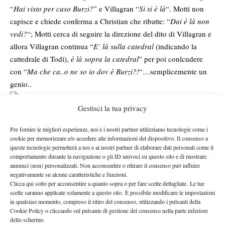
“
Hai visto per caso Burzi?
” e Villagran “
Si si è là
“. Motti non
capisce e chiede conferma a Christian che ribatte: “
Dai è là non
vedi?
“; Motti cerca di seguire la direzione del dito di Villagran e
allora Villagran continua “
E’ là sulla catedral
(indicando la
cattedrale di Todi),
è là sopra la catedral
” per poi conlcudere
con “
Ma che ca..o ne so io dov è Burzi?!
“…semplicemente un
genio..
Gestisci la tua privacy
Galvani b. Luzzi 61 63
Poca di dire su questo incontro, con Fede deibilitato da dolori un
Per fornire le migliori esperienze, noi e i nostri partner utilizziamo tecnologie come i
po’ ovunque: anca, caviglia, gambe. Praticamente gioca da fermo
cookie per memorizzare e/o accedere alle informazioni del dispositivo. Il consenso a
e Galvani, perfetto in questo torneo, su ogni palla leggermente
queste tecnologie permetterà a noi e ai nostri partner di elaborare dati personali come il
comportamento durante la navigazione o gli ID univoci su questo sito e di mostrare
corta di Fede entra e chiude accelerando sia con il diritto che con
annunci (non) personalizzati. Non acconsentire o ritirare il consenso può influire
il rovescio. Sulla secondo di Luzzi poi è punto matematico di
negativamente su alcune caratteristiche e funzioni.
Clicca qui sotto per acconsentire a quanto sopra o per fare scelte dettagliate. Le tue
Stefano. Nel secondo set Federico si procura due palle break
scelte saranno applicate solamente a questo sito. È possibile modificare le impostazioni
sull’1-1 ma Galvani le annulla con un ace e una prima vincente.
in qualsiasi momento, compreso il ritiro del consenso, utilizzando i pulsanti della
Il match comunque non sarebbe cambiato come afferma lo stesso
Cookie Policy o cliccando sul pulsante di gestione del consenso nella parte inferiore
dello schermo.
Luzzi: “
Mi avrebbe rifatto il break subito dopo, non mi sono