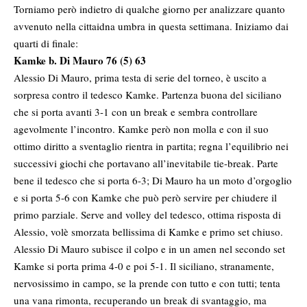
Torniamo però indietro di qualche giorno per analizzare quanto
avvenuto nella cittaidna umbra in questa settimana. Iniziamo dai
quarti di finale:
Kamke b. Di Mauro 76 (5) 63
Alessio Di Mauro, prima testa di serie del torneo, è uscito a
sorpresa contro il tedesco Kamke. Partenza buona del siciliano
che si porta avanti 3-1 con un break e sembra controllare
agevolmente l’incontro. Kamke però non molla e con il suo
ottimo diritto a sventaglio rientra in partita; regna l’equilibrio nei
successivi giochi che portavano all’inevitabile tie-break. Parte
bene il tedesco che si porta 6-3; Di Mauro ha un moto d’orgoglio
e si porta 5-6 con Kamke che può però servire per chiudere il
primo parziale. Serve and volley del tedesco, ottima risposta di
Alessio, volè smorzata bellissima di Kamke e primo set chiuso.
Alessio Di Mauro subisce il colpo e in un amen nel secondo set
Kamke si porta prima 4-0 e poi 5-1. Il siciliano, stranamente,
nervosissimo in campo, se la prende con tutto e con tutti; tenta
una vana rimonta, recuperando un break di svantaggio, ma