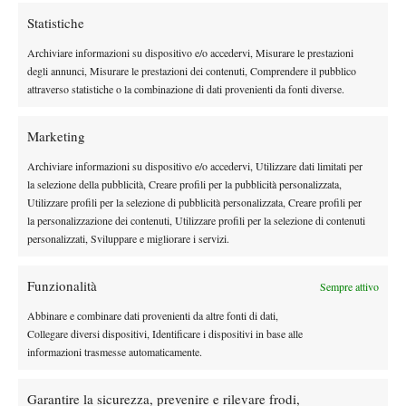
ritirato solo perchè era venuta gente da Arezzo. Peccato perchè
Statistiche
i colpi li sento ma non riesco a correre e muovermi
” Da
Archiviare informazioni su dispositivo e/o accedervi, Misurare le prestazioni
sottolineare come nota di colore che Luzzi sepsso si colpiva le
degli annunci, Misurare le prestazioni dei contenuti, Comprendere il pubblico
gambe colpevoli di non muoversi, fino a strapparsi violentemente
attraverso statistiche o la combinazione di dati provenienti da fonti diverse.
i pantaloncini…..
Altre dichiarazioni:
Marketing
Flavio Cipolla: “
Non so ancora dove giocherò nelle prossime
Archiviare informazioni su dispositivo e/o accedervi, Utilizzare dati limitati per
settimane. Potrei andare in Sudamerica peralcuni challenger da
la selezione della pubblicità, Creare profili per la pubblicità personalizzata,
75.000$ oppure andare in Corea per due tornei dal montepremi
Utilizzare profili per la selezione di pubblicità personalizzata, Creare profili per
la personalizzazione dei contenuti, Utilizzare profili per la selezione di contenuti
molto alto. Devo ancora decidere..
”
personalizzati, Sviluppare e migliorare i servizi.
Marco Crugnola: “
Purtroppo con la spalla va male. Non
riescono a dirmi che cosa ho e cosa devo fare. Dopo
Funzionalità
Sempre attivo
Wimbledon non ho avuto pace. Ci sono giorni che mi alzo la
mattina e non riesco ad alzare il cappuccino..
”
Abbinare e combinare dati provenienti da altre fonti di dati,
Collegare diversi dispositivi, Identificare i dispositivi in base alle
Dopo la semifinale di doppio che Galvani e Burzi hanno vinto
informazioni trasmesse automaticamente.
contro Piccari e Colangelo, Burzi, molto simpaticamente, a
domanda come è andata, ha risposto: “
Bene…Ha fatto tutto
Garantire la sicurezza, prevenire e rilevare frodi,
lui!!
” (riferito a Stefano che in effetti ha giocato quel doppio alla