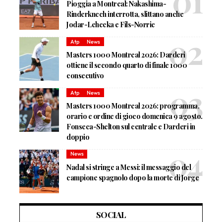
Pioggia a Montreal: Nakashima-
Rinderknech interrotta, slittano anche
Jodar-Lehecka e Fils-Norrie
Atp
News
Masters 1000 Montreal 2026: Darderi
ottiene il secondo quarto di finale 1000
consecutivo
Atp
News
Masters 1000 Montreal 2026: programma,
orario e ordine di gioco domenica 9 agosto.
Fonseca-Shelton sul centrale e Darderi in
doppio
News
Nadal si stringe a Messi: il messaggio del
campione spagnolo dopo la morte di Jorge
SOCIAL