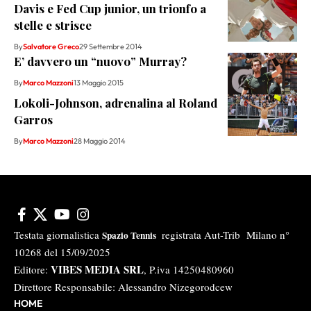
Davis e Fed Cup junior, un trionfo a
stelle e strisce
By
Salvatore Greco
29 Settembre 2014
E’ davvero un “nuovo” Murray?
By
Marco Mazzoni
13 Maggio 2015
Lokoli-Johnson, adrenalina al Roland
Garros
By
Marco Mazzoni
28 Maggio 2014
Testata giornalistica
registrata Aut-Trib Milano n°
Spazio Tennis
10268 del 15/09/2025
VIBES MEDIA SRL
Editore:
, P.iva 14250480960
Direttore Responsabile: Alessandro Nizegorodcew
HOME