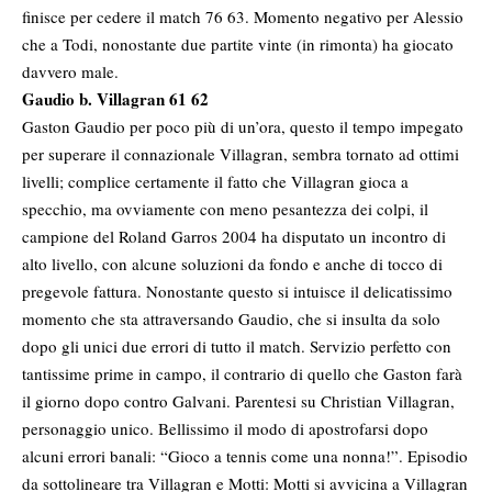
finisce per cedere il match 76 63. Momento negativo per Alessio
che a Todi, nonostante due partite vinte (in rimonta) ha giocato
davvero male.
Gaudio b. Villagran 61 62
Gaston Gaudio per poco più di un’ora, questo il tempo impegato
per superare il connazionale Villagran, sembra tornato ad ottimi
livelli; complice certamente il fatto che Villagran gioca a
specchio, ma ovviamente con meno pesantezza dei colpi, il
campione del Roland Garros 2004 ha disputato un incontro di
alto livello, con alcune soluzioni da fondo e anche di tocco di
pregevole fattura. Nonostante questo si intuisce il delicatissimo
momento che sta attraversando Gaudio, che si insulta da solo
dopo gli unici due errori di tutto il match. Servizio perfetto con
tantissime prime in campo, il contrario di quello che Gaston farà
il giorno dopo contro Galvani. Parentesi su Christian Villagran,
personaggio unico. Bellissimo il modo di apostrofarsi dopo
alcuni errori banali: “Gioco a tennis come una nonna!”. Episodio
da sottolineare tra Villagran e Motti: Motti si avvicina a Villagran