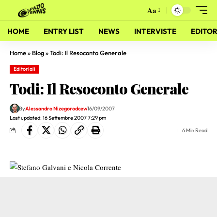
Aa
HOME
ENTRY LIST
NEWS
INTERVISTE
EDITOR
Home
»
Blog
»
Todi: Il Resoconto Generale
Editoriali
Todi: Il Resoconto Generale
By
Alessandro Nizegorodcew
16/09/2007
Last updated: 16 Settembre 2007 7:29 pm
6 Min Read