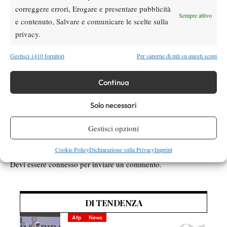
correggere errori, Erogare e presentare pubblicità
stra-grande)
Sempre attivo
e contenuto, Salvare e comunicare le scelte sulla
Un saluto e un ringraziamento infine ad Alberto Castellani
privacy.
(direttore del torneo) e Andrea Migliorini (addetto stampa)
gentilissimi e molto ospitali..
Gestisci 1410 fornitori
Per saperne di più su questi scopi
Alessandro Nizegorodcew
di
Continua
Solo necessari
Gestisci opzioni
Cookie Policy
Dichiarazione sulla Privacy
Imprint
Nessun commento
Devi essere
connesso
per inviare un commento.
DI TENDENZA
Atp
News