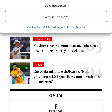
Solo necessari
News
Gestisci opzioni
Masters 1000 Cincinnati 2026: forfait di
Quinn, Sonego entra nel tabellone
Cookie Policy
Dichiarazione sulla Privacy
Imprint
Tennis in TV
Masters 1000 Cincinnati 2026: a che ora e
dove vedere il sorteggio del tabellone
News
Rusedski sul futuro di Alcaraz: “Non
giocherà lo US Open, forse non lo vedremo
più nel 2026”
SOCIAL
Facebook