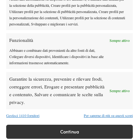
la selezione della pubblicità, Creare profili per la pubblicità personalizzata,
stupisce del suo gioco tipico dei caccia bombardieri statunitensi
Utilizzare profili per la selezione di pubblicità personalizzata, Creare profili per
rovescio a una mano
anni 90′ è il suo
, atipico non solo rispetto
la personalizzazione dei contenuti, Utilizzare profili per la selezione di contenuti
ai suoi coetanei, ma soprattutto per la sua statura e il suo credo
personalizzati, Sviluppare e migliorare i servizi.
tennistico. Un colpo piatto, forte e più efficace che bello
esteticamente. Un giocatore ostico, che, se ti mette nella sua
Funzionalità
Sempre attivo
morsa, ti rende dura la vita. Musetti sa come batterlo, l’ha già
Abbinare e combinare dati provenienti da altre fonti di dati,
fatto in passato. E se il match dovesse indirizzarsi verso una
Collegare diversi dispositivi, Identificare i dispositivi in base alle
battaglia di rovesci, il carrarino potrà dire la sua, eccome.
informazioni trasmesse automaticamente.
Garantire la sicurezza, prevenire e rilevare frodi,
correggere errori, Erogare e presentare pubblicità
Sempre attivo
e contenuto, Salvare e comunicare le scelte sulla
privacy.
DI TENDENZA
Gestisci 1410 fornitori
Per saperne di più su questi scopi
Atp
News
Continua
Masters 1000 Montreal 2026:
Bolelli/Vavassori fuori al primo turno