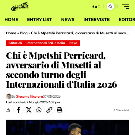
Aa
HOME
ENTRY LIST
NEWS
INTERVISTE
EDITOR
Home
»
Blog
»
Chi è Mpetshi Perricard, avversario di Musetti al secondo turno degli Internazionali d’Italia 2026
Editoriali
Internazionali BNL d'Italia
News
Chi è Mpetshi Perricard,
avversario di Musetti al
secondo turno degli
Internazionali d’Italia 2026
By
Giacomo Nicotera
07/05/2026
Last updated: 7 Maggio 2026 7:37 pm
3 Min Read