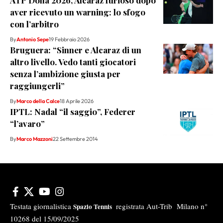
ATP Doha 2026, Alcaraz furioso dopo
aver ricevuto un warning: lo sfogo
con l’arbitro
By
Antonio Sepe
19 Febbraio 2026
Bruguera: “Sinner e Alcaraz di un
altro livello. Vedo tanti giocatori
senza l’ambizione giusta per
raggiungerli”
By
Marco della Calce
18 Aprile 2026
IPTL: Nadal “il saggio”, Federer
“l’avaro”
By
Marco Mazzoni
22 Settembre 2014
Testata giornalistica
registrata Aut-Trib Milano n°
Spazio Tennis
10268 del 15/09/2025