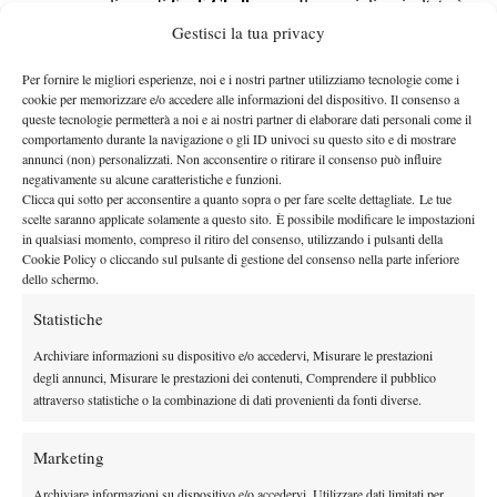
finali Challenger.
a zero se parliamo di
Il suo miglior risultato è
arrivato all’
ATP 500 di Basilea
, dove ha preso di forza il titolo
Gestisci la tua privacy
senza perdere neanche un set (60 game su 60 vinti al servizio),
Per fornire le migliori esperienze, noi e i nostri partner utilizziamo tecnologie come i
battendo avversari come
Holger Rune
e
Felix Auger-
cookie per memorizzare e/o accedere alle informazioni del dispositivo. Il consenso a
Aliassime
.
Attualmente alla posizione numero 58 del ranking, ha
queste tecnologie permetterà a noi e ai nostri partner di elaborare dati personali come il
comportamento durante la navigazione o gli ID univoci su questo sito e di mostrare
raggiunto il suo picco come numero 29 del mondo a febbraio del
annunci (non) personalizzati. Non acconsentire o ritirare il consenso può influire
2025.
negativamente su alcune caratteristiche e funzioni.
Stile di gioco
Clicca qui sotto per acconsentire a quanto sopra o per fare scelte dettagliate. Le tue
scelte saranno applicate solamente a questo sito. È possibile modificare le impostazioni
in qualsiasi momento, compreso il ritiro del consenso, utilizzando i pulsanti della
Stazza e fisico
suggeriscono da senza altri dettagli quale possa
Cookie Policy o cliccando sul pulsante di gestione del consenso nella parte inferiore
la battuta
essere la caratteristica più temibile del transalpino:
.
dello schermo.
il servizio più veloce della storia di
Non a caso è suo
Statistiche
Wimbledon
: ben 246 km/h nel match del 2025 contro
Taylor
Fritz
. È uno di quei giovani della nuova generazione a cui
Archiviare informazioni su dispositivo e/o accedervi, Misurare le prestazioni
degli annunci, Misurare le prestazioni dei contenuti, Comprendere il pubblico
scambi corti, rapidi
piacciono gli
, per una costruzione del punto
attraverso statistiche o la combinazione di dati provenienti da fonti diverse.
da chiudere con servizio e dritto. Sebbene il suo gioco si sposi
perfettamente con il veloce, Perricard ama tutte le superfici
Marketing
ha come torneo preferito il
Roland
indistintamente e, anzi,
Garros
, per ovvia influenza del suo idolo,
Rafael Nadal
. Ciò che
Archiviare informazioni su dispositivo e/o accedervi, Utilizzare dati limitati per