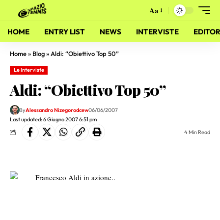
Aa
HOME
ENTRY LIST
NEWS
INTERVISTE
EDITOR
Home
»
Blog
»
Aldi: “Obiettivo Top 50”
Le Interviste
Aldi: “Obiettivo Top 50”
By
Alessandro Nizegorodcew
06/06/2007
Last updated: 6 Giugno 2007 6:51 pm
4 Min Read