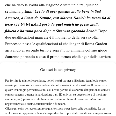
che ha dato la svolta alla stagione è stata un’altra, qualche
settimana prima: “
Credo di aver giocato molto bene in Sud
America, a Costa do Sauipe, con Marcos Daniel; ho perso 64 al
(57 64 64 n.d.r.)
terzo
però da quel match ho preso molta
“
fiducia e ho vinto poco dopo a Siracusa gocando bene.
Dopo
due qualificazioni mancate è il momento della vera svolta,
Francesco passa le qualificazioni al challenger di Roma Garden
arrivando al secondo turno e soprattutto ammalia col suo gioco
Sanremo portando a casa il primo torneo challenger della carriera
(dopo 5 finali perse con giocatori di grande rilievo come
Almagro, Volandri, Hanescu, Djokovic e Galimberti). Nel suo
Gestisci la tua privacy
cammino verso il trionfo Aldi fa fuori in maniera perentoria
Per fornire le migliori esperienze, noi e i nostri partner utilizziamo tecnologie come i
Healey, Naso, Patience e Lopez prima di uscire vincitore da una
cookie per memorizzare e/o accedere alle informazioni del dispositivo. Il consenso a
vera e propria battaglia con il padrone di casa Fabio Fognini (3h
queste tecnologie permetterà a noi e ai nostri partner di elaborare dati personali come il
comportamento durante la navigazione o gli ID univoci su questo sito e di mostrare
15m 75 67 64): “
Nel torneo di Sanremo le cose sono andate alla
annunci (non) personalizzati. Non acconsentire o ritirare il consenso può influire
grande. Soprattutto nel match con Patience è andato tutto come
negativamente su alcune caratteristiche e funzioni.
volevo, lui era incredulo.. Con Fabio in finale è stata una partita
Clicca qui sotto per acconsentire a quanto sopra o per fare scelte dettagliate. Le tue
scelte saranno applicate solamente a questo sito. È possibile modificare le impostazioni
molto intensa e di grande livello sotto il profilo tattico anche se