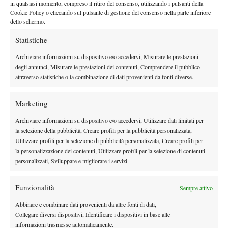
in qualsiasi momento, compreso il ritiro del consenso, utilizzando i pulsanti della
non bellissima. Io non sono riuscito a giocare come gli altri
Cookie Policy o cliccando sul pulsante di gestione del consenso nella parte inferiore
dello schermo.
giorni perchè lui è stato molto bravo a mettermi in difficoltà e
ho dovuto utilizzare altre carte per venire a capo dell’incontro.
Statistiche
Sono
stato bravo nel terzo set a giocare aggressivo nelle
Archiviare informazioni su dispositivo e/o accedervi, Misurare le prestazioni
pochissime possibilità che Fabio mi ha concesso. E’ stata una
degli annunci, Misurare le prestazioni dei contenuti, Comprendere il pubblico
grandissima battaglia.
” In questo momento Aldi è a Sassuolo
attraverso statistiche o la combinazione di dati provenienti da fonti diverse.
per disputare un challenger e ha già passato agevolmente il
primo turno contro il francese Faurel, che mi sono permesso di
Marketing
ribattezzare “
il Gasquet dei poveri
” per l’invidiabile stile nel
Archiviare informazioni su dispositivo e/o accedervi, Utilizzare dati limitati per
rovescio ad una mano che ricorda quello di Richard. 61 64 il
la selezione della pubblicità, Creare profili per la pubblicità personalizzata,
punteggio che è come una sentenza: Francesco Aldi è tornato!
Utilizzare profili per la selezione di pubblicità personalizzata, Creare profili per
Ci sono ovviamente tante cose da limare sotto il profilo tecnico-
la personalizzazione dei contenuti, Utilizzare profili per la selezione di contenuti
personalizzati, Sviluppare e migliorare i servizi.
tattico: “
La cosa che sicuramente devo migliorare di più è il
servizio. Con Fabio Rizzo, il mio allenatore
(lo stesso di
Funzionalità
Gianluca Naso e Alessio Di Mauro n.d.r.),
stiamo lavorando
Sempre attivo
proprio su questo fondamentale; devo riuscire a trovare una
Abbinare e combinare dati provenienti da altre fonti di dati,
prima di servizio più forte che possa darmi qualche punto
Collegare diversi dispositivi, Identificare i dispositivi in base alle
informazioni trasmesse automaticamente.
diretto. Diritto e rovescio sono sicuramente migliorabili ma il