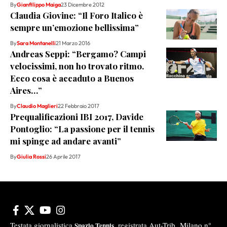
By
Gianfilippo Maiga
23 Dicembre 2012
Claudia Giovine: “Il Foro Italico è
sempre un’emozione bellissima”
By
Sara Montanelli
21 Marzo 2016
Andreas Seppi: “Bergamo? Campi
velocissimi, non ho trovato ritmo.
Ecco cosa è accaduto a Buenos
Aires…”
By
Claudio Maglieri
22 Febbraio 2017
Prequalificazioni IBI 2017, Davide
Pontoglio: “La passione per il tennis
mi spinge ad andare avanti”
By
Giulia Rossi
26 Aprile 2017
Testata giornalistica
registrata Aut-Trib Milano n°
Spazio Tennis