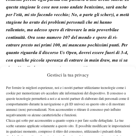
questa stagione le cose non sono andate benissimo, sarà anche
per l’età, mi sto facendo vecchio; No, a parte gli scherzi, a metà
stagione ho avuto dei problemi personali che mi hanno
rallentato, ma adesso spero di ritrovare la mia proverbilae
continuità. Ora sono numero 107 del mondo e spero di ri-
entrare presto nei primi 100, mi mancano pochissimi punti. Per
quanto riguarda il discorso Us Open, dovrei essere fuori di 3-4,
con qualche piccola speranza di entrare in main draw, ma si sa
che a New York vanno quasi sempre tutti.
”
Gestisci la tua privacy
Da fine 2006 il gruppo di Alessio Di Mauro e Fabio Rizzo
(allenatore) si è allargato con gli ingressi a settembre di
Per fornire le migliori esperienze, noi e i nostri partner utilizziamo tecnologie come i
Francesco Aldi e qualche mese dopo di Gianluca Naso. Un team
cookie per memorizzare e/o accedere alle informazioni del dispositivo. Il consenso a
tutto siciliano. Questo ha sicuramente giovato ad Alessio: “
Forse
queste tecnologie permetterà a noi e ai nostri partner di elaborare dati personali come il
comportamento durante la navigazione o gli ID univoci su questo sito e di mostrare
è quello che mi è sempre mancato, un appoggio, una spalla. Da
annunci (non) personalizzati. Non acconsentire o ritirare il consenso può influire
settembre è venuto ad allenarsi con noi Francesco Aldi e con
negativamente su alcune caratteristiche e funzioni.
Fabio
(Rizzo n.d.r.)
abbiamo fatto un’ottima preparazione. Poi è
Clicca qui sotto per acconsentire a quanto sopra o per fare scelte dettagliate. Le tue
scelte saranno applicate solamente a questo sito. È possibile modificare le impostazioni
arrivato anche Gianluca Naso, che è un giovane molto
in qualsiasi momento, compreso il ritiro del consenso, utilizzando i pulsanti della
promettente che secondo me farà molta strada; ha ottime