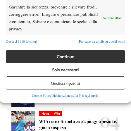
Garantire la sicurezza, prevenire e rilevare frodi,
correggere errori, Erogare e presentare pubblicità
DI TENDENZA
Sempre attivo
e contenuto, Salvare e comunicare le scelte sulla
Atp
News
privacy.
Masters 1000 Montreal 2026: programma,
orario e ordine di gioco venerdì 7 agosto.
Gestisci 1410 fornitori
Per saperne di più su questi scopi
Arnaldi apre sul Centrale
Atp
News
Continua
Masters 1000 Montreal 2026: Darderi
rimonta Shang e vola agli ottavi
Solo necessari
Gestisci opzioni
Atp
News
Masters 1000 Montreal 2026: medical time
Cookie Policy
Dichiarazione sulla Privacy
Imprint
out per Shang contro Darderi
News
Wta
WTA 1000 Toronto 2026: pioggia pesante,
gioco sospeso