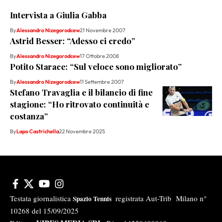
Intervista a Giulia Gabba
By
Alessandro Nizegorodcew
21 Novembre 2007
Astrid Besser: “Adesso ci credo”
By
Alessandro Nizegorodcew
17 Ottobre 2008
Potito Starace: “Sul veloce sono migliorato”
By
Alessandro Nizegorodcew
11 Settembre 2007
Stefano Travaglia e il bilancio di fine
stagione: “Ho ritrovato continuità e
costanza”
By
Lapo Castrichella
22 Novembre 2025
Testata giornalistica
registrata Aut-Trib Milano n°
Spazio Tennis
10268 del 15/09/2025