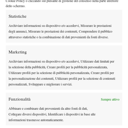
Cookie Policy o cliccando sul pulsante di gestione del consenso nella parte inferiore
dello schermo.
potenzialità.
”
Chiudiamo con i prossimi programmi di Di Mauro: “
Spero di
Statistiche
entrare settimana prossima ad Umago, Atp che si gioca in
Archiviare informazioni su dispositivo e/o accedervi, Misurare le prestazioni
Croazia: sono fuori di 3-4 posti e potrei farcela. A settembre
degli annunci, Misurare le prestazioni dei contenuti, Comprendere il pubblico
dovrei entrare in un altro Atp a Bucarest e dopo vorrei provare,
attraverso statistiche o la combinazione di dati provenienti da fonti diverse.
sempre se entro, a giocare in Asia, perchè anche se sono un
terraiolo doc, non disdegno il cemento
”
Marketing
In bocca al lupo Alessio..
Archiviare informazioni su dispositivo e/o accedervi, Utilizzare dati limitati per
Intervista realizzata da Alessandro Nizegorodcew e Matteo
la selezione della pubblicità, Creare profili per la pubblicità personalizzata,
Torrioli
Utilizzare profili per la selezione di pubblicità personalizzata, Creare profili per
la personalizzazione dei contenuti, Utilizzare profili per la selezione di contenuti
personalizzati, Sviluppare e migliorare i servizi.
Funzionalità
Sempre attivo
Abbinare e combinare dati provenienti da altre fonti di dati,
Nessun commento
Collegare diversi dispositivi, Identificare i dispositivi in base alle
informazioni trasmesse automaticamente.
Devi essere
connesso
per inviare un commento.