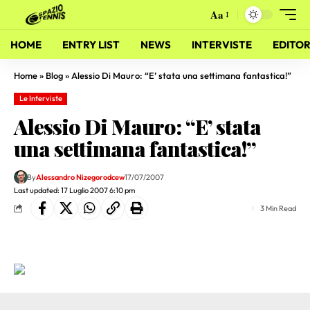
Aa
HOME
ENTRY LIST
NEWS
INTERVISTE
EDITOR
Home
»
Blog
»
Alessio Di Mauro: “E’ stata una settimana fantastica!”
Le Interviste
Alessio Di Mauro: “E’ stata
una settimana fantastica!”
By
Alessandro Nizegorodcew
17/07/2007
Last updated: 17 Luglio 2007 6:10 pm
3 Min Read