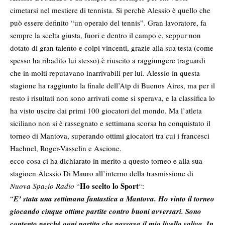
cimetarsi nel mestiere di tennista. Si perchè Alessio è quello che
può essere definito “un operaio del tennis”. Gran lavoratore, fa
sempre la scelta giusta, fuori e dentro il campo e, seppur non
dotato di gran talento e colpi vincenti, grazie alla sua testa (come
spesso ha ribadito lui stesso) è riuscito a raggiungere traguardi
che in molti reputavano inarrivabili per lui. Alessio in questa
stagione ha raggiunto la finale dell’Atp di Buenos Aires, ma per il
resto i risultati non sono arrivati come si sperava, e la classifica lo
ha visto uscire dai primi 100 giocatori del mondo. Ma l’atleta
siciliano non si è rassegnato e settimana scorsa ha conquistato il
torneo di Mantova, superando ottimi giocatori tra cui i francesci
Haehnel, Roger-Vasselin e Ascione.
ecco cosa ci ha dichiarato in merito a questo torneo e alla sua
stagioen Alessio Di Mauro all’interno della trasmissione di
Ho scelto lo Sport
Nuova Spazio Radio
“
“:
“
E’ stata una settimana fantastica a Mantova. Ho vinto il torneo
giocando cinque ottime partite contro buoni avversari. Sono
contento perchè ogni partita che passava il mio livello saliva. In