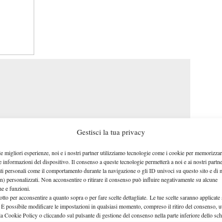
Gestisci la tua privacy
le migliori esperienze, noi e i nostri partner utilizziamo tecnologie come i cookie per memorizzar
e informazioni del dispositivo. Il consenso a queste tecnologie permetterà a noi e ai nostri partne
ati personali come il comportamento durante la navigazione o gli ID univoci su questo sito e di 
n) personalizzati. Non acconsentire o ritirare il consenso può influire negativamente su alcune
che e funzioni.
otto per acconsentire a quanto sopra o per fare scelte dettagliate. Le tue scelte saranno applicate
 È possibile modificare le impostazioni in qualsiasi momento, compreso il ritiro del consenso, ut
k
61 46 61
col punteggio di
e si qualifica per il
la Cookie Policy o cliccando sul pulsante di gestione del consenso nella parte inferiore dello sc