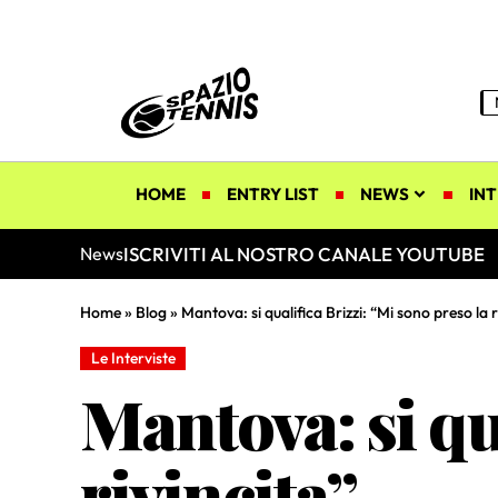
HOME
ENTRY LIST
NEWS
INT
ISCRIVITI AL NOSTRO CANALE YOUTUBE
News
Home
»
Blog
»
Mantova: si qualifica Brizzi: “Mi sono preso la r
Le Interviste
Mantova: si qu
rivincita”