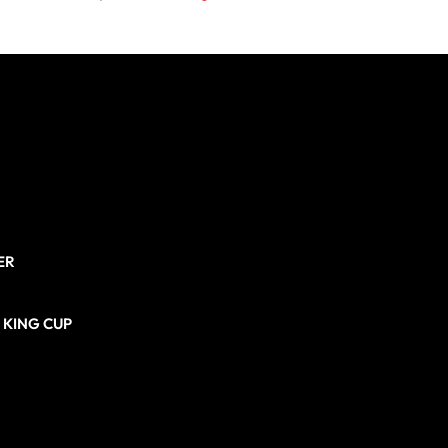
ER
N KING CUP