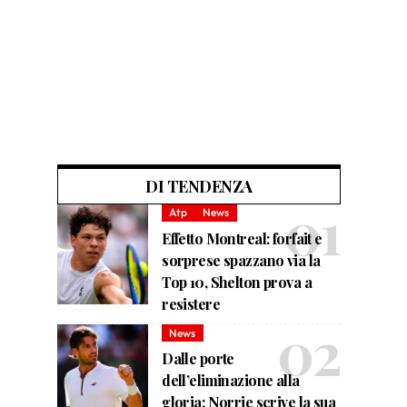
DI TENDENZA
Atp
News
Effetto Montreal: forfait e
sorprese spazzano via la
Top 10, Shelton prova a
resistere
News
Dalle porte
dell’eliminazione alla
gloria: Norrie scrive la sua