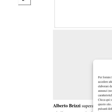
Per fornire 
accedere all
elaborare d
annunci (no
caratteristi
Clicca qui s
questo sito.
Alberto Brizzi
Schwan
supera
pulsanti del