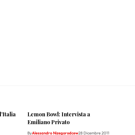
’Italia
Lemon Bowl: Intervista a
Emiliano Privato
By
Alessandro Nizegorodcew
28 Dicembre 2011