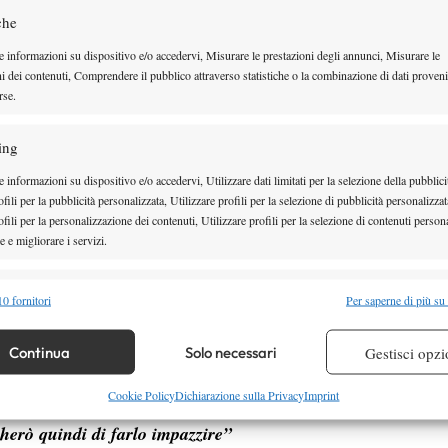
er di Mantova. Brizzi vendica così la sconfitta subita
che
rino quando l’azzurro uscì sconfitto piuttosto
e informazioni su dispositivo e/o accedervi, Misurare le prestazioni degli annunci, Misurare le
lievo di Ercoli ci sarà il francese Jeanpierre.
ni dei contenuti, Comprendere il pubblico attraverso statistiche o la combinazione di dati proveni
Nuova Spazio Radio
aldo ai microfoni di
rse.
Ho scelto lo
interno del contenitore sportivo “
ing
 rivincita con Schwank, perchè a Torino ci avevo
 informazioni su dispositivo e/o accedervi, Utilizzare dati limitati per la selezione della pubblici
set, avendo comunque alcune occasioni. Sfruttando
fili per la pubblicità personalizzata, Utilizzare profili per la selezione di pubblicità personalizzat
mpostato la partita in maniera diversa e ce l’ho
fili per la personalizzazione dei contenuti, Utilizzare profili per la selezione di contenuti persona
 e migliorare i servizi.
è stata l’aggressività; oggi ero molto più carico ed
mi i futures e cercare di far decollare la mia
alità
Semp
0 fornitori
Per saperne di più su
icazioni Atp. Ora in classifica sono al mio best
 combinare dati provenienti da altre fonti di dati, Collegare diversi dispositivi,
 l’anno 250 per poi fare le qualificazioni negli
re i dispositivi in base alle informazioni trasmesse automaticamente.
Continua
Solo necessari
Gestisci opzi
 nei challenger. A Mantova il sorteggio mi ha
re la sicurezza, prevenire e rilevare frodi, correggere errori,
Cookie Policy
Dichiarazione sulla Privacy
Imprint
, giocatore di talento ma,come tutti i
 e presentare pubblicità e contenuto, Salvare e comunicare le
Semp
cherò quindi di farlo impazzire”
sulla privacy.