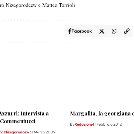
ndro Nizegorodcew e Matteo Torrioli
Facebook
Azzurri: Intervista a
Margalita, la georgiana d
 Commentucci
By
Redazione
11 Febbraio 2012
ro Nizegorodcew
31 Marzo 2009