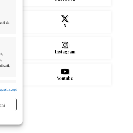
enti da
X
Instagram
tà,
a,
lizzati,
Youtube
re attivo
 questi scopi
oni
re attivo