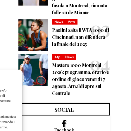
favola a Montreal, rimonta
folle su de Minaur
News
Wta
Paolini salta il WTA 1000 di
Cincinnati, non difenderà
la finale del 2025
Atp
News
Masters 1000 Montreal
2026: programma, orario e
ordine di gioco venerdì 7
agosto. Arnaldi apre sul
e e/o
Centrale
r di
mostrare
SOCIAL
 solamente a
ilizzando i
hermo.
Facebook