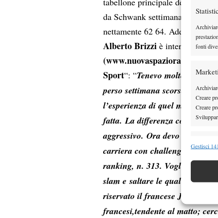
tabellone principale del challeng
Statisti
da Schwank settimana scorsa a To
Archiviar
nettamente 62 64. Adesso per l’al
prestazio
Alberto Brizzi
è intervenuto a c
fonti dive
(
www.nuovaspazioradio.it
)
all’
Market
Sport
“: “
Tenevo molto a questa
Archiviare
perso settimana scorsa in due 
Creare pro
l’esperienza di quel match, ho i
Creare pro
Sviluppare
fatta. La differenza con Torino 
aggressivo. Ora devo dimenticar
Funzion
Gestisci 141
carriera con challenger e qualif
Abbinare e
ranking, n. 313. Voglio chiudere
Identifica
slam e saltare le qualificazioni
Garanti
riservato il francese Jeanpierre
Erogare
francesi,tendente al matto; cer
scelte 