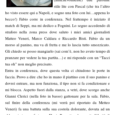
stile lite con Pascal (che tra l’altro
ho visto essere qui a Napoli, e sogno una foto con lui…appena lo
becco!) Fabio corre in conferenza. Nel frattempo è iniziato il
match di Seppi, ma mi dedico a Fognini. Lo seguo accedendo di
straforo nella zona press dove saluto i miei amici giornalisti
Matteo Veneri, Marco Caldara e Riccardo Bisti. Fabio da un
morso al panino, ma va di fretta e me lo lascia tutto smozzicato.
Gli chiedo se posso mangiarlo (sai com’è, non ho avuto tempo di
pranzare per vedere la tua partita…) e mi risponde con un “Tacci
tua oh” non meglio precisato.
Entra in conferenza, dove questa volta ci chiudono le porte in
faccia. Provo a dire che ho in mano il piattino con il suo panino e
dovrei entrare, ma non funziona, il tipo non si fa condizionare e
mi blocca. Aspetto fuori dalla stanza, a vetri, dove scorgo anche
Gianni Clerici (nella foto in basso) gattonare per la sala. Fabio,
sul finire della conferenza (mi verrà poi riportato da Metteo
Veneri) fa una battuta sulla sua costola dolorante, dovuta ad un