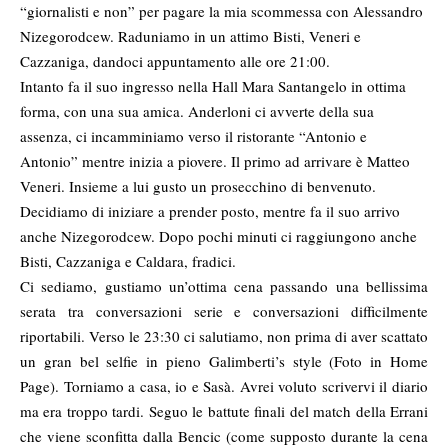
“giornalisti e non” per pagare la mia scommessa con Alessandro
Nizegorodcew. Raduniamo in un attimo Bisti, Veneri e
Cazzaniga, dandoci appuntamento alle ore 21:00.
Intanto fa il suo ingresso nella Hall Mara Santangelo in ottima
forma, con una sua amica. Anderloni ci avverte della sua
assenza, ci incamminiamo verso il ristorante “Antonio e
Antonio” mentre inizia a piovere. Il primo ad arrivare è Matteo
Veneri. Insieme a lui gusto un prosecchino di benvenuto.
Decidiamo di iniziare a prender posto, mentre fa il suo arrivo
anche Nizegorodcew. Dopo pochi minuti ci raggiungono anche
Bisti, Cazzaniga e Caldara, fradici.
Ci sediamo, gustiamo un’ottima cena passando una bellissima
serata tra conversazioni serie e conversazioni difficilmente
riportabili. Verso le 23:30 ci salutiamo, non prima di aver scattato
un gran bel selfie in pieno Galimberti’s style (Foto in Home
Page). Torniamo a casa, io e Sasà. Avrei voluto scrivervi il diario
ma era troppo tardi. Seguo le battute finali del match della Errani
che viene sconfitta dalla Bencic (come supposto durante la cena