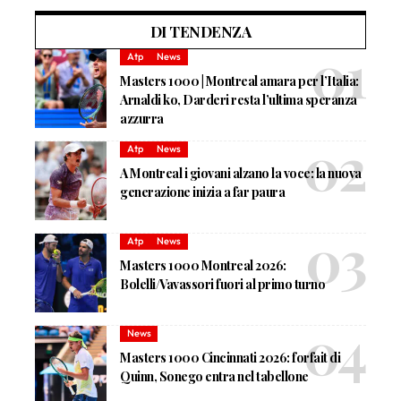
DI TENDENZA
Atp
News
Masters 1000 | Montreal amara per l’Italia:
Arnaldi ko, Darderi resta l’ultima speranza
azzurra
Atp
News
A Montreal i giovani alzano la voce: la nuova
generazione inizia a far paura
Atp
News
Masters 1000 Montreal 2026:
Bolelli/Vavassori fuori al primo turno
News
Masters 1000 Cincinnati 2026: forfait di
Quinn, Sonego entra nel tabellone