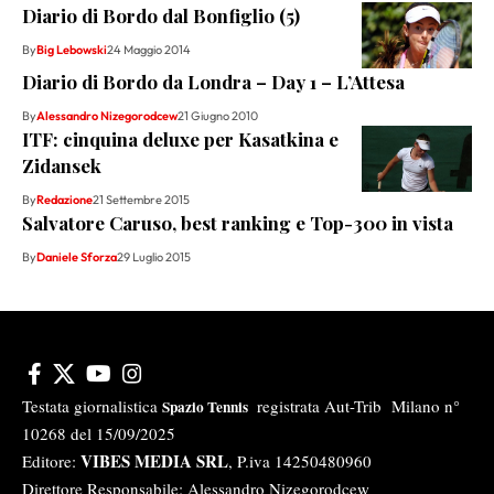
Diario di Bordo dal Bonfiglio (5)
By
Big Lebowski
24 Maggio 2014
Diario di Bordo da Londra – Day 1 – L’Attesa
By
Alessandro Nizegorodcew
21 Giugno 2010
ITF: cinquina deluxe per Kasatkina e
Zidansek
By
Redazione
21 Settembre 2015
Salvatore Caruso, best ranking e Top-300 in vista
By
Daniele Sforza
29 Luglio 2015
Testata giornalistica
registrata Aut-Trib Milano n°
Spazio Tennis
10268 del 15/09/2025
VIBES MEDIA SRL
Editore:
, P.iva 14250480960
Direttore Responsabile: Alessandro Nizegorodcew