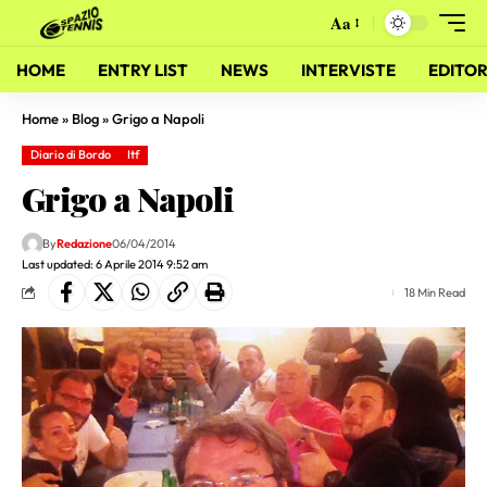
Aa
HOME
ENTRY LIST
NEWS
INTERVISTE
EDITOR
Home
»
Blog
»
Grigo a Napoli
Diario di Bordo
Itf
Grigo a Napoli
By
Redazione
06/04/2014
Last updated: 6 Aprile 2014 9:52 am
18 Min Read