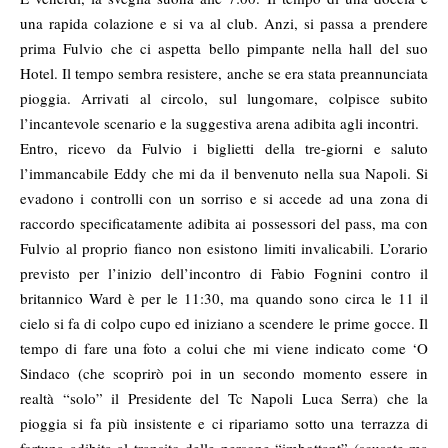
una rapida colazione e si va al club. Anzi, si passa a prendere
prima Fulvio che ci aspetta bello pimpante nella hall del suo
Hotel. Il tempo sembra resistere, anche se era stata preannunciata
pioggia. Arrivati al circolo, sul lungomare, colpisce subito
l’incantevole scenario e la suggestiva arena adibita agli incontri.
Entro, ricevo da Fulvio i biglietti della tre-giorni e saluto
l’immancabile Eddy che mi da il benvenuto nella sua Napoli. Si
evadono i controlli con un sorriso e si accede ad una zona di
raccordo specificatamente adibita ai possessori del pass, ma con
Fulvio al proprio fianco non esistono limiti invalicabili. L’orario
previsto per l’inizio dell’incontro di Fabio Fognini contro il
britannico Ward è per le 11:30, ma quando sono circa le 11 il
cielo si fa di colpo cupo ed iniziano a scendere le prime gocce. Il
tempo di fare una foto a colui che mi viene indicato come ‘O
Sindaco (che scoprirò poi in un secondo momento essere in
realtà “solo” il Presidente del Tc Napoli Luca Serra) che la
pioggia si fa più insistente e ci ripariamo sotto una terrazza di