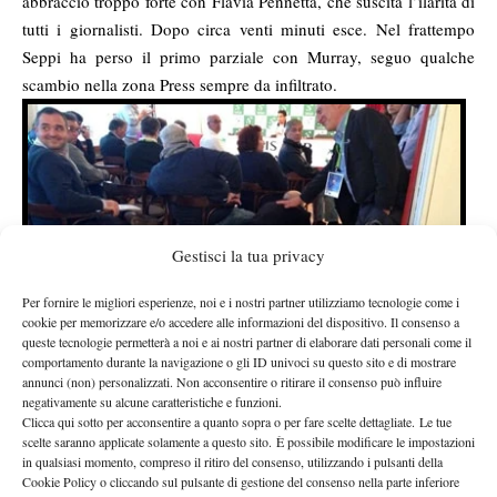
abbraccio troppo forte con Flavia Pennetta, che suscita l’ilarità di
tutti i giornalisti. Dopo circa venti minuti esce. Nel frattempo
Seppi ha perso il primo parziale con Murray, seguo qualche
scambio nella zona Press sempre da infiltrato.
Gestisci la tua privacy
Per fornire le migliori esperienze, noi e i nostri partner utilizziamo tecnologie come i
cookie per memorizzare e/o accedere alle informazioni del dispositivo. Il consenso a
queste tecnologie permetterà a noi e ai nostri partner di elaborare dati personali come il
comportamento durante la navigazione o gli ID univoci su questo sito e di mostrare
L’azzurro strappa il
annunci (non) personalizzati. Non acconsentire o ritirare il consenso può influire
break dopo aver perso il
negativamente su alcune caratteristiche e funzioni.
primo e sembra in
Clicca qui sotto per acconsentire a quanto sopra o per fare scelte dettagliate. Le tue
scelte saranno applicate solamente a questo sito. È possibile modificare le impostazioni
partita. Continuo a
in qualsiasi momento, compreso il ritiro del consenso, utilizzando i pulsanti della
braccare Fabio, gli
Cookie Policy o cliccando sul pulsante di gestione del consenso nella parte inferiore