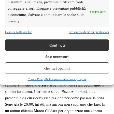
Garantire la sicurezza, prevenire e rilevare frodi,
Quinzi in piedi ad aizzare la folla e Fulvio a battere le mani. Sul
correggere errori, Erogare e presentare pubblicità
5/5 Pascal decide di sospendere l’incontro per oscurità (“Come
Sempre attivo
e contenuto, Salvare e comunicare le scelte sulla
c***o fai madonna oh! Madonna!” avrebbe detto qualcuno)…
privacy.
Torniamo tutti insieme nella solita zona giocatori, saluto Fabio,
mentre insieme a Sasà e Fulvio prendiamo l’auto per l’Hotel.
Gestisci 1410 fornitori
Per saperne di più su questi scopi
Nella “camionetta” guidata da un simpaticissimo napoletano che
ci illumina sui modi di trasgredire tipici del luogo, sono presenti
Continua
anche Rianna, Donati e Quinzi, che non troppo lucido non
riconosce suo padre che ci passa davanti alla nostra macchina a
Solo necessari
piedi, dopo che Fulvio ne stava riportando ai presenti le sue doti
da “ultrà”.
Gestisci opzioni
Scarichiamo all’ Hotel Vesuvio i due giovani, e raggiungiamo
l’Hotel Excelsior dove alloggia Fulvio. Lo lasciamo andare a
Cookie Policy
Dichiarazione sulla Privacy
Imprint
cambiarsi, mentre io è Sasà aspettiamo nella Hall declinando il
suo invito a cena. Incrocio e saluto Enzo Anderloni, a cui mi
presento e da cui ricevo l’ispirazione per come passare la cena.
Sono già le 20:00, infatti, ma ancora non sappiamo che fare. In
un attimo chiamo Marco Caldara per organizzare una cenetta