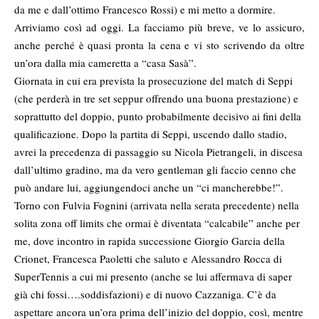
da me e dall’ottimo Francesco Rossi) e mi metto a dormire.
Arriviamo così ad oggi. La facciamo più breve, ve lo assicuro,
anche perché è quasi pronta la cena e vi sto scrivendo da oltre
un’ora dalla mia cameretta a “casa Sasà”.
Giornata in cui era prevista la prosecuzione del match di Seppi
(che perderà in tre set seppur offrendo una buona prestazione) e
soprattutto del doppio, punto probabilmente decisivo ai fini della
qualificazione. Dopo la partita di Seppi, uscendo dallo stadio,
avrei la precedenza di passaggio su Nicola Pietrangeli, in discesa
dall’ultimo gradino, ma da vero gentleman gli faccio cenno che
può andare lui, aggiungendoci anche un “ci mancherebbe!”.
Torno con Fulvia Fognini (arrivata nella serata precedente) nella
solita zona off limits che ormai è diventata “calcabile” anche per
me, dove incontro in rapida successione Giorgio Garcia della
Crionet, Francesca Paoletti che saluto e Alessandro Rocca di
SuperTennis a cui mi presento (anche se lui affermava di saper
già chi fossi….soddisfazioni) e di nuovo Cazzaniga. C’è da
aspettare ancora un’ora prima dell’inizio del doppio, così, mentre