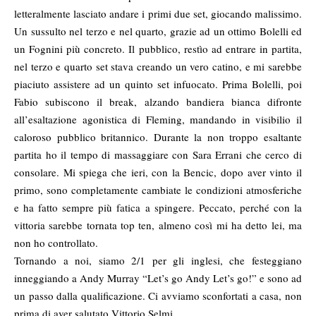
letteralmente lasciato andare i primi due set, giocando malissimo.
Un sussulto nel terzo e nel quarto, grazie ad un ottimo Bolelli ed
un Fognini più concreto. Il pubblico, restìo ad entrare in partita,
nel terzo e quarto set stava creando un vero catino, e mi sarebbe
piaciuto assistere ad un quinto set infuocato. Prima Bolelli, poi
Fabio subiscono il break, alzando bandiera bianca difronte
all’esaltazione agonistica di Fleming, mandando in visibilio il
caloroso pubblico britannico. Durante la non troppo esaltante
partita ho il tempo di massaggiare con Sara Errani che cerco di
consolare. Mi spiega che ieri, con la Bencic, dopo aver vinto il
primo, sono completamente cambiate le condizioni atmosferiche
e ha fatto sempre più fatica a spingere. Peccato, perché con la
vittoria sarebbe tornata top ten, almeno così mi ha detto lei, ma
non ho controllato.
Tornando a noi, siamo 2/1 per gli inglesi, che festeggiano
inneggiando a Andy Murray “Let’s go Andy Let’s go!” e sono ad
un passo dalla qualificazione. Ci avviamo sconfortati a casa, non
prima di aver salutato Vittorio Selmi.