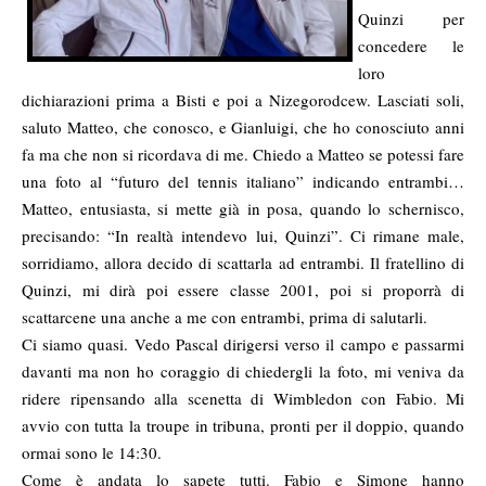
Quinzi per
concedere le
loro
dichiarazioni prima a Bisti e poi a Nizegorodcew. Lasciati soli,
saluto Matteo, che conosco, e Gianluigi, che ho conosciuto anni
fa ma che non si ricordava di me. Chiedo a Matteo se potessi fare
una foto al “futuro del tennis italiano” indicando entrambi…
Matteo, entusiasta, si mette già in posa, quando lo schernisco,
precisando: “In realtà intendevo lui, Quinzi”. Ci rimane male,
sorridiamo, allora decido di scattarla ad entrambi. Il fratellino di
Quinzi, mi dirà poi essere classe 2001, poi si proporrà di
scattarcene una anche a me con entrambi, prima di salutarli.
Ci siamo quasi. Vedo Pascal dirigersi verso il campo e passarmi
davanti ma non ho coraggio di chiedergli la foto, mi veniva da
ridere ripensando alla scenetta di Wimbledon con Fabio. Mi
avvio con tutta la troupe in tribuna, pronti per il doppio, quando
ormai sono le 14:30.
Come è andata lo sapete tutti. Fabio e Simone hanno