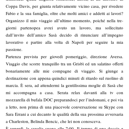
Coppa Davis, per giunta relativamente vicino casa, per rivedere
Fabio e la sua famiglia, oltre che molti amici e addetti ai lavori?
Organizzo il mio viaggio all’ultimo momento, poiché nella tre-
giorni partenopea avrei avuto un lavoro, ma sollecitato
dall’invito dell’amico Sasà decido di rinunciare all’impegno
lavorativo e partire alla volta di Napoli per seguire la mia
passione.
Partenza prevista per giovedì pomeriggio, direzione Aversa.
Viaggio che scorre tranquillo tra un Grisbì ed un salatino offerti
bonariamente alle mie compagne di viaggio. Si giunge a
destinazione con appena quindici minuti di ritardo sul ruolino di
marcia. È sera, ad attendermi la gentilissima moglie di Sasà che
mi accompagna a casa. Serata relax davanti alla tv con
mozzarella di bufala DOC preparandoci per l’indomani, e poi via
a letto, non prima di una piacevole conversazione su Skype con
Sara Errani a cui decanto le qualità della sua prossima avversaria
a Charleston, Belinda Bencic, che lei non conosceva.
È venerdì, la sveglia suona alle 7:00. Il tempo di una doccia e