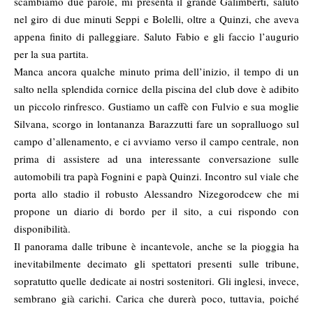
scambiamo due parole, mi presenta il grande Galimberti, saluto
nel giro di due minuti Seppi e Bolelli, oltre a Quinzi, che aveva
appena finito di palleggiare. Saluto Fabio e gli faccio l’augurio
per la sua partita.
Manca ancora qualche minuto prima dell’inizio, il tempo di un
salto nella splendida cornice della piscina del club dove è adibito
un piccolo rinfresco. Gustiamo un caffè con Fulvio e sua moglie
Silvana, scorgo in lontananza Barazzutti fare un sopralluogo sul
campo d’allenamento, e ci avviamo verso il campo centrale, non
prima di assistere ad una interessante conversazione sulle
automobili tra papà Fognini e papà Quinzi. Incontro sul viale che
porta allo stadio il robusto Alessandro Nizegorodcew che mi
propone un diario di bordo per il sito, a cui rispondo con
disponibilità.
Il panorama dalle tribune è incantevole, anche se la pioggia ha
inevitabilmente decimato gli spettatori presenti sulle tribune,
sopratutto quelle dedicate ai nostri sostenitori. Gli inglesi, invece,
sembrano già carichi. Carica che durerà poco, tuttavia, poiché