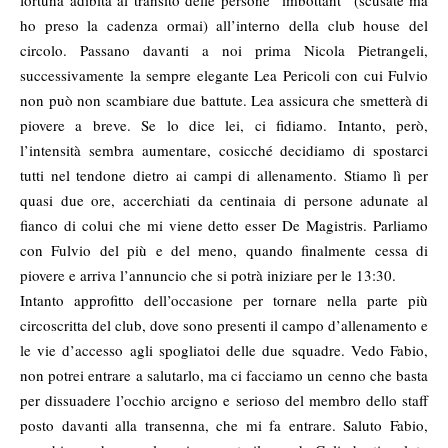
fortuna adibita al transito delle persone “imbottant” (scusate ma
ho preso la cadenza ormai) all’interno della club house del
circolo. Passano davanti a noi prima Nicola Pietrangeli,
successivamente la sempre elegante Lea Pericoli con cui Fulvio
non può non scambiare due battute. Lea assicura che smetterà di
piovere a breve. Se lo dice lei, ci fidiamo. Intanto, però,
l’intensità sembra aumentare, cosicché decidiamo di spostarci
tutti nel tendone dietro ai campi di allenamento. Stiamo lì per
quasi due ore, accerchiati da centinaia di persone adunate al
fianco di colui che mi viene detto esser De Magistris. Parliamo
con Fulvio del più e del meno, quando finalmente cessa di
piovere e arriva l’annuncio che si potrà iniziare per le 13:30.
Intanto approfitto dell’occasione per tornare nella parte più
circoscritta del club, dove sono presenti il campo d’allenamento e
le vie d’accesso agli spogliatoi delle due squadre. Vedo Fabio,
non potrei entrare a salutarlo, ma ci facciamo un cenno che basta
per dissuadere l’occhio arcigno e serioso del membro dello staff
posto davanti alla transenna, che mi fa entrare. Saluto Fabio,