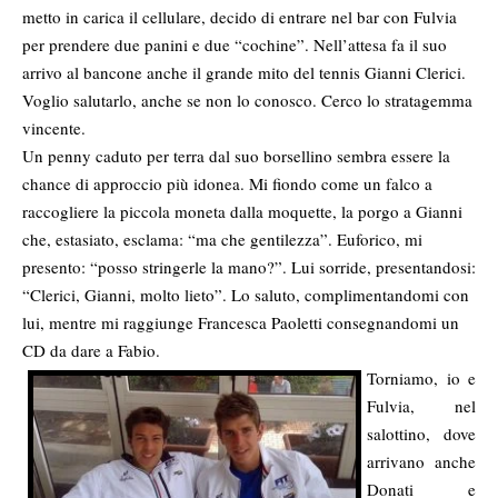
metto in carica il cellulare, decido di entrare nel bar con Fulvia
per prendere due panini e due “cochine”. Nell’attesa fa il suo
arrivo al bancone anche il grande mito del tennis Gianni Clerici.
Voglio salutarlo, anche se non lo conosco. Cerco lo stratagemma
vincente.
Un penny caduto per terra dal suo borsellino sembra essere la
chance di approccio più idonea. Mi fiondo come un falco a
raccogliere la piccola moneta dalla moquette, la porgo a Gianni
che, estasiato, esclama: “ma che gentilezza”. Euforico, mi
presento: “posso stringerle la mano?”. Lui sorride, presentandosi:
“Clerici, Gianni, molto lieto”. Lo saluto, complimentandomi con
lui, mentre mi raggiunge Francesca Paoletti consegnandomi un
CD da dare a Fabio.
Torniamo, io e
Fulvia, nel
salottino, dove
arrivano anche
Donati e