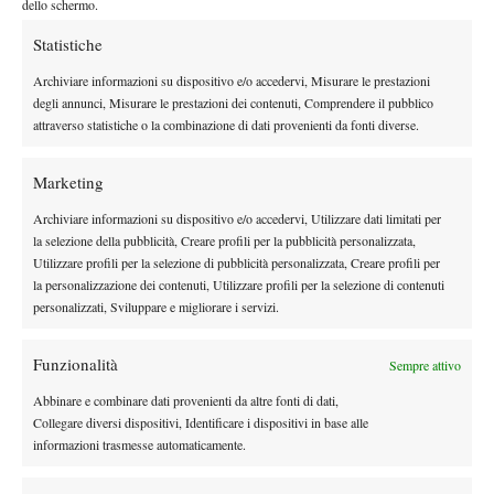
dello schermo.
restituisco il panino, ma
è di nuovo assediato dai
Statistiche
media. Tocca anche ad
Archiviare informazioni su dispositivo e/o accedervi, Misurare le prestazioni
Alessandro Rocca di
degli annunci, Misurare le prestazioni dei contenuti, Comprendere il pubblico
Supertennis, tra gli altri.
attraverso statistiche o la combinazione di dati provenienti da fonti diverse.
Finalmente Fabio si
libera. Usciamo fuori,
Marketing
scambiamo due
Archiviare informazioni su dispositivo e/o accedervi, Utilizzare dati limitati per
chiacchiere anche con il
la selezione della pubblicità, Creare profili per la pubblicità personalizzata,
manager Cazzaniga e Fabio ci saluta dandoci appuntamento a
Utilizzare profili per la selezione di pubblicità personalizzata, Creare profili per
mezz’ora perché deve tornare negli spogliatoi. Stavolta me ne
la personalizzazione dei contenuti, Utilizzare profili per la selezione di contenuti
personalizzati, Sviluppare e migliorare i servizi.
frego, e vado a seguire un po’ di match di Seppi che nel
frattempo ha perso il break di vantaggio nel secondo con
Funzionalità
Murray. Mi siedo in seconda fila, nel posto lasciato libero da
Sempre attivo
Pietrangeli, dietro a papà Fognini e papà Quinzi in versione
Abbinare e combinare dati provenienti da altre fonti di dati,
ultras. Il match è avvincente, il pubblico finalmente caloroso.
Collegare diversi dispositivi, Identificare i dispositivi in base alle
informazioni trasmesse automaticamente.
Seppi si procura svariati set point, ma Murray innalza il livello e
li annulla. Il centrale intona cori “Seppi, Seppi, Seppi” con papà