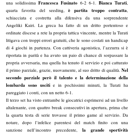
Francesca Fusinato
Bianca Turati
una solidissima
6-2 6-1.
,
è partita troppo contratta
quarta favorita del seeding,
,
schiacciata e costretta alla difensiva da una sorprendente
Angeliki Kairi. La greca ha fatto di un dritto portentoso e
ordinate discese a rete la propria tattica vincente, mentre la Turati
litigava con troppi errori gratuiti, che le sono costati un handicap
di 4 giochi in partenza. Con cattiveria agonistica, l’azzurra si è
riportata in parità e ha avuto un paio di chance di sorpassare la
propria avversaria, ma quella ha tenuto il servizio e poi catturato
Nel
il primo parziale, grazie, nuovamente, al suo dritto di qualità.
secondo parziale però il talento e la determinazione della
lombarda sono usciti
e in pochissimi minuti, la Turati ha
pareggiato i conti, con un netto 6-1.
Il terzo set ha visto entrambe le giocatrici esprimersi ad un livello
altalenante, con quattro break consecutivi in apertura, prima che
la quarta testa di serie trovasse il primo game al servizio. Da
notare, dopo l’infelice parentesi del match finito con una
la grande sportività
sanzione nell’incontro precedente,