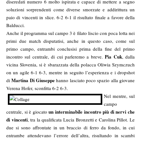
diseredati numero 6 molto ispirata e capace di mettere a segno
soluzioni sorprendenti come diverse smorzate e addirittura un
paio di vincenti in slice. 6-2 6-1 il risultato finale a favore della
Balducci.
Anche il programma sul campo 3 è filato liscio con poca lotta nei
primi due match disputatisi, anche in questo caso, come sul
primo campo, entrambi conclusisi prima della fine del primo
Pia Cuk
incontro sul centrale, di cui parleremo a breve.
, dalla
vicina Slovenia, si è sbarazzata della polacca Oliwia Szymczuch
on un agile 6-1 6-3, mentre in seguito l’esperienza e i dropshot
Martina Di Giuseppe
di
hanno lasciato poco spazio alla giovane
Verena Hofer, sconfitta 6-2 6-3.
Nel mentre, sul
campo
un interminabile incontro più di nervi che
centrale, si è giocato
di vincenti
, tra la qualificata Lucia Bronzetti e Carolina Pillot. Le
due si sono affrontate in un braccio di ferro da fondo, in cui
entrambe attendevano l’errore dell’altra, risultando in scambi