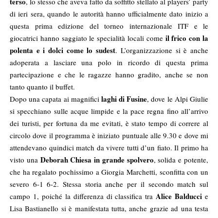
terso
, lo stesso che aveva fatto da soffitto stellato al players’ party
di ieri sera, quando le autorità hanno ufficialmente dato inizio a
questa prima edizione del torneo internazionale ITF e le
il frico con la
giocatrici hanno saggiato le specialità locali come
polenta e i dolci come lo sudest
. L’organizzazione si è anche
adoperata a lasciare una polo in ricordo di questa prima
partecipazione e che le ragazze hanno gradito, anche se non
tanto quanto il buffet.
laghi di Fusine
Dopo una capata ai magnifici
, dove le Alpi Giulie
si specchiano sulle acque limpide e la pace regna fino all’arrivo
dei turisti, per fortuna da me evitati, è stato tempo di correre al
circolo dove il programma è iniziato puntuale alle 9.30 e dove mi
attendevano quindici match da vivere tutti d’un fiato. Il primo ha
Deborah Chiesa in grande spolvero
visto una
, solida e potente,
che ha regalato pochissimo a Giorgia Marchetti, sconfitta con un
severo 6-1 6-2. Stessa storia anche per il secondo match sul
Alice Balducci
campo 1, poiché la differenza di classifica tra
e
Lisa Bastianello si è manifestata tutta, anche grazie ad una testa