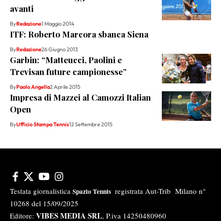
avanti
By
Redazione
1 Maggio 2014
ITF: Roberto Marcora sbanca Siena
By
Redazione
26 Giugno 2013
Garbin: “Matteucci, Paolini e
Trevisan future campionesse”
By
Paolo Angella
2 Aprile 2015
Impresa di Mazzei al Camozzi Italian
Open
By
Ufficio Stampa Tennis
12 Settembre 2015
Testata giornalistica
registrata Aut-Trib Milano n°
Spazio Tennis
10268 del 15/09/2025
VIBES MEDIA SRL
Editore:
, P.iva 14250480960