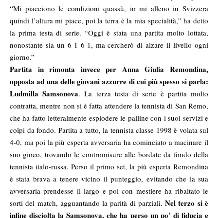
“Mi piacciono le condizioni quassù, io mi alleno in Svizzera
quindi l’altura mi piace, poi la terra è la mia specialità,” ha detto
la prima testa di serie. “Oggi è stata una partita molto lottata,
nonostante sia un 6-1 6-1, ma cercherò di alzare il livello ogni
giorno.”
Partita in rimonta invece per Anna Giulia Remondina,
opposta ad una delle giovani azzurre di cui più spesso si parla:
Ludmilla Samsonova
. La terza testa di serie è partita molto
contratta, mentre non si è fatta attendere la tennista di San Remo,
che ha fatto letteralmente esplodere le palline con i suoi servizi e
colpi da fondo. Partita a tutto, la tennista classe 1998 è volata sul
4-0, ma poi la più esperta avversaria ha cominciato a macinare il
suo gioco, trovando le contromisure alle bordate da fondo della
tennista italo-russa. Perso il primo set, la più esperta Remondina
è stata brava a tenere vicino il punteggio, evitando che la sua
avversaria prendesse il largo e poi con mestiere ha ribaltato le
Nel terzo si è
sorti del match, agguantando la parità di parziali.
infine disciolta la Samsonova, che ha perso un po’ di fiducia e