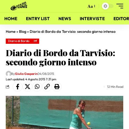
Aa
HOME
ENTRY LIST
NEWS
INTERVISTE
EDITOR
Home
»
Blog
»
Diario di Bordo da Tarvisio: secondo giorno intenso
Diario di Bordo
Itf
Diario di Bordo da Tarvisio:
secondo giorno intenso
By
Giulio Gasparin
04/08/2015
Last updated: 4 Agosto 2015 7:31 pm
12 Min Read