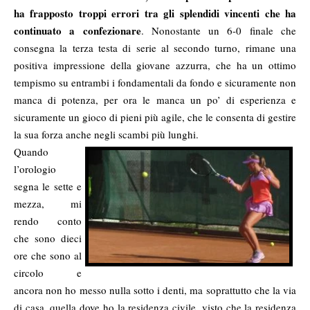
ha frapposto troppi errori tra gli splendidi vincenti che ha
continuato a confezionare
. Nonostante un 6-0 finale che
consegna la terza testa di serie al secondo turno, rimane una
positiva impressione della giovane azzurra, che ha un ottimo
tempismo su entrambi i fondamentali da fondo e sicuramente non
manca di potenza, per ora le manca un po’ di esperienza e
sicuramente un gioco di pieni più agile, che le consenta di gestire
la sua forza anche negli scambi più lunghi.
Quando
l’orologio
segna le sette e
mezza, mi
rendo conto
che sono dieci
ore che sono al
circolo e
ancora non ho messo nulla sotto i denti, ma soprattutto che la via
di casa, quella dove ho la residenza civile, visto che la residenza