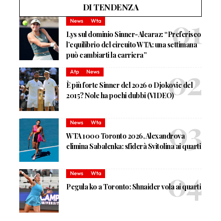
DI TENDENZA
News
Wta
Lys sul dominio Sinner-Alcaraz: “Preferisco
l’equilibrio del circuito WTA: una settimana
può cambiarti la carriera”
Atp
News
È più forte Sinner del 2026 o Djokovic del
2015? Nole ha pochi dubbi (VIDEO)
News
Wta
WTA 1000 Toronto 2026, Alexandrova
elimina Sabalenka: sfiderà Svitolina ai quarti
News
Wta
Pegula ko a Toronto: Shnaider vola ai quarti