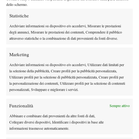
nelle
dello schermo.
qualificazioni,
Statistiche
si è vista
Archiviare informazioni su dispositivo e/o accedervi, Misurare le prestazioni
opposta ad un’altra qualificata, Anna Turco, si è resa
degli annunci, Misurare le prestazioni dei contenuti, Comprendere il pubblico
partecipe di un match durissimo.
Nel primo set, le due si sono
attraverso statistiche o la combinazione di dati provenienti da fonti diverse.
affrontate a tutto campo, mostrando l’un l’altra l’intenzione di
voler lotta per ogni punto ed ogni palla, dando vita a scambi
Marketing
estenuanti e lunghissimi, fatti di grandi difese e continui
Archiviare informazioni su dispositivo e/o accedervi, Utilizzare dati limitati per
capovolgimenti di fronte. Nel tiebreak che ha deciso il primo set,
la selezione della pubblicità, Creare profili per la pubblicità personalizzata,
la Turati è stata la prima ad avere una palla per chiudere il
Utilizzare profili per la selezione di pubblicità personalizzata, Creare profili per
Gli altri due
parziale, ma è poi stata la Turco a chiudere i conti.
la personalizzazione dei contenuti, Utilizzare profili per la selezione di contenuti
parziali non sono stati da meno, con il terzo set iniziato
personalizzati, Sviluppare e migliorare i servizi.
quando l’orologio era già vicino alle tre ore di gioco ed
entrambe ancora decise a “remare”, difendere tutto e non
Funzionalità
Sempre attivo
farsi scappare nemmeno punto.
Sul 3-3, tra una prima ed una
Abbinare e combinare dati provenienti da altre fonti di dati,
seconda, la Turati si è perfino lasciata cadere a terra, alle prese
Collegare diversi dispositivi, Identificare i dispositivi in base alle
con dolorosi crampi, ma anche la Turco, pur non dolorante,
informazioni trasmesse automaticamente.
aveva il fiato corto e faceva fatica a chiudere gli scambi.