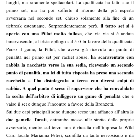
lunghi, ma raramente spettacolari. La qualificata ha fatto suo il
primo set, ma ha poi sofferto il ritorno della più esperta
avversaria nel secondo set, chiuso solamente alla fine di un
il terzo set si è
tiebreak estenuante. Sorprendentemente però,
aperto con una Pillot molto fallosa
, che via via si è andata
innervosendo, al triste epilogo sul 5-0 in favore della qualificata.
Perso il game, la Pillot, che aveva già ricevuto un punto di
ha scaraventato con
penalità nel primo set per racket abuse,
rabbia la racchetta verso la sua sedia, ricevendo un secondo
punto di penalità, ma lei di tutta risposta ha preso una seconda
racchetta e l’ha disintegrata a terra con diversi colpi di
rabbia. A quel punto è sceso il supervisor che ha convalidato
la scelta dell’arbitro di infliggere un game di penalità
che è
valso il set e dunque l’incontro a favore della Bronzetti.
le
Sui due capi principali sono dunque scese una affianco all’altra
due gemelle Turati
, entrambe messe alle strette dalle proprie
avversarie, mentre sul terzo non è riuscita nell’impresa la Wild
Card locale Marianna Petrei, sconfitta da tanto nervosismo e da