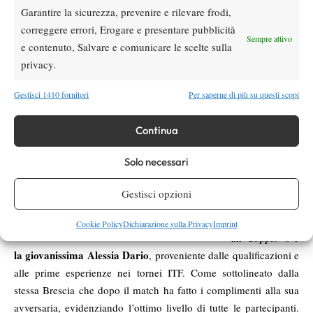
la Turati ha infine trovato
Sostenuta come sempre dalla sorella,
Garantire la sicurezza, prevenire e rilevare frodi,
la via per il successo dopo 3 ore e 27 minuti
in cui entrambe
correggere errori, Erogare e presentare pubblicità
Sempre attivo
hanno dato tutto, tra grunt e corse, vincenti e grandi difese,
e contenuto, Salvare e comunicare le scelte sulla
sigillate da un abbraccio caloroso a rete, segno di un’amicizia più
privacy.
forte della delusione e della fatica di un match a dir poco
Gestisci 1410 fornitori
Per saperne di più su questi scopi
durissimo, sotto il sole caldo di questo pomeriggio.
Molto più
Continua
facile invece
l’esordio della
Solo necessari
prima testa di
Georgia
serie,
Gestisci opzioni
Brescia
, che ha
sconfitto con
Cookie Policy
Dichiarazione sulla Privacy
Imprint
un doppio 6-1
la giovanissima Alessia Dario
, proveniente dalle qualificazioni e
alle prime esperienze nei tornei ITF. Come sottolineato dalla
stessa Brescia che dopo il match ha fatto i complimenti alla sua
avversaria, evidenziando l’ottimo livello di tutte le partecipanti.