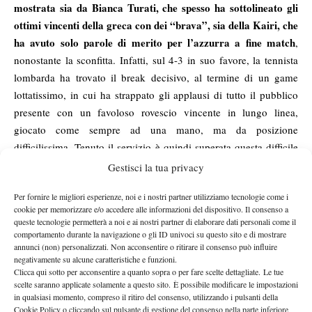
mostrata sia da Bianca Turati, che spesso ha sottolineato gli
ottimi vincenti della greca con dei “brava”, sia della Kairi, che
ha avuto solo parole di merito per l’azzurra a fine match
,
nonostante la sconfitta. Infatti, sul 4-3 in suo favore, la tennista
lombarda ha trovato il break decisivo, al termine di un game
lottatissimo, in cui ha strappato gli applausi di tutto il pubblico
presente con un favoloso rovescio vincente in lungo linea,
giocato come sempre ad una mano, ma da posizione
difficilissima. Tenuto il servizio è quindi superata questa difficile
prima partita della sua esperienza tarvisiana, Bianca si è detta
Gestisci la tua privacy
poco felice del proprio gioco, ma contenta di averla portata a
Per fornire le migliori esperienze, noi e i nostri partner utilizziamo tecnologie come i
casa contro un’avversaria che non dava ritmo, per cui era difficile
cookie per memorizzare e/o accedere alle informazioni del dispositivo. Il consenso a
entrare in partita.
queste tecnologie permetterà a noi e ai nostri partner di elaborare dati personali come il
La gemella
comportamento durante la navigazione o gli ID univoci su questo sito e di mostrare
annunci (non) personalizzati. Non acconsentire o ritirare il consenso può influire
Anna, invece,
negativamente su alcune caratteristiche e funzioni.
uscita ieri da
Clicca qui sotto per acconsentire a quanto sopra o per fare scelte dettagliate. Le tue
scelte saranno applicate solamente a questo sito. È possibile modificare le impostazioni
un match
in qualsiasi momento, compreso il ritiro del consenso, utilizzando i pulsanti della
maratona
Cookie Policy o cliccando sul pulsante di gestione del consenso nella parte inferiore