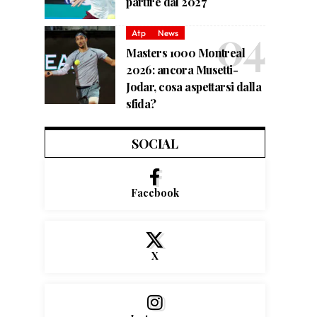
partire dal 2027
Atp
News
Masters 1000 Montreal
2026: ancora Musetti-
Jodar, cosa aspettarsi dalla
sfida?
SOCIAL
Facebook
X