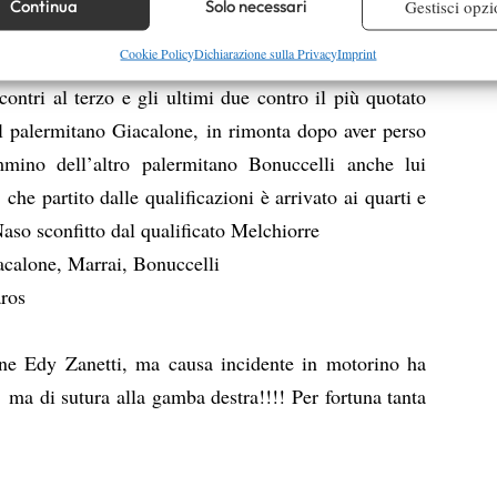
Continua
Solo necessari
Gestisci opzi
è stato n° 161. E in finale è arrivato con sorpresa il
re la sicurezza, prevenire e rilevare frodi, correggere errori,
Cookie Policy
Dichiarazione sulla Privacy
Imprint
no ’93, che ha mostrato un caratterino mica male,
 e presentare pubblicità e contenuto, Salvare e comunicare le
Semp
contri al terzo e gli ultimi due contro il più quotato
sulla privacy.
l palermitano Giacalone, in rimonta dopo aver perso
mino dell’altro palermitano Bonuccelli anche lui
 che partito dalle qualificazioni è arrivato ai quarti e
Naso sconfitto dal qualificato Melchiorre
acalone, Marrai, Bonuccelli
ros
vane Edy Zanetti, ma causa incidente in motorino ha
ma di sutura alla gamba destra!!!! Per fortuna tanta