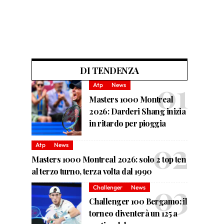
DI TENDENZA
Atp
News
Masters 1000 Montreal
2026: Darderi Shang inizia
in ritardo per pioggia
Atp
News
Masters 1000 Montreal 2026: solo 2 top ten
al terzo turno, terza volta dal 1990
Challenger
News
Challenger 100 Bergamo: il
torneo diventerà un 125 a