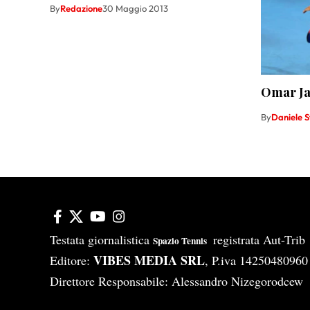
By
Redazione
30 Maggio 2013
Omar Jas
By
Daniele S
Testata giornalistica
registrata Aut-Tri
Spazio Tennis
VIBES MEDIA SRL
Editore:
, P.iva 14250480960
Direttore Responsabile: Alessandro Nizegorodcew