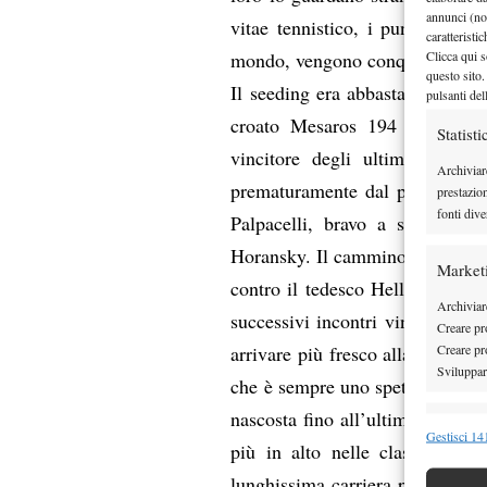
annunci (no
vitae tennistico, i punti acquisi
caratteristi
Clicca qui s
mondo, vengono conquistati dal
questo sito.
Il seeding era abbastanza scarsu
pulsanti del
croato Mesaros 194 del mondo
Statisti
vincitore degli ultimi due it
Archiviar
prematuramente dal pur bravo p
prestazio
fonti dive
Palpacelli, bravo a sfruttare 
Horansky. Il cammino di Vagnozz
Market
contro il tedesco Heller, è sta
Archiviare
successivi incontri vinti agevol
Creare pro
Creare pro
arrivare più fresco alla finale
Sviluppare
che è sempre uno spettacolo amm
nascosta fino all’ultimo che ha t
Funzion
Gestisci 141
più in alto nelle classifiche,
Abbinare e
lunghissima carriera per un fisi
Identifica