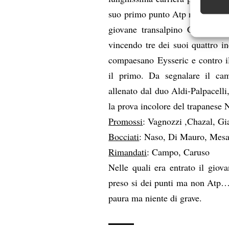
suo primo punto Atp nel 2001 ed 
Garanti
giovane transalpino Chazal an
Erogare
vincendo tre dei suoi quattro in
scelte 
compaesano Eysseric e contro i
il primo. Da segnalare il cam
allenato dal duo Aldi-Palpacelli,
la prova incolore del trapanese 
Promossi
: Vagnozzi ,Chazal, Gi
Bocciati
: Naso, Di Mauro, Mesa
Rimandati
: Campo, Caruso
Nelle quali era entrato il gio
preso si dei punti ma non Atp… 
paura ma niente di grave.