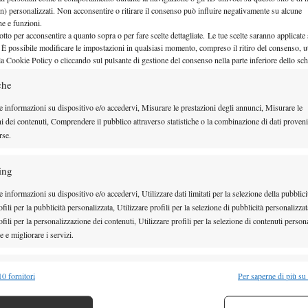
n) personalizzati. Non acconsentire o ritirare il consenso può influire negativamente su alcune
ti e le loro partecipazioni nei vari tornei di tutto il
che e funzioni.
otto per acconsentire a quanto sopra o per fare scelte dettagliate. Le tue scelte saranno applicate
la sua conoscenza.
 È possibile modificare le impostazioni in qualsiasi momento, compreso il ritiro del consenso, ut
ccio, ma si poteva contare sulla testa di serie n°1 il
la Cookie Policy o cliccando sul pulsante di gestione del consenso nella parte inferiore dello sc
 e la testa di serie n°2 il siracusano Di Mauro
che
f palermitani: il primo ha perso inopinatamente e
e informazioni su dispositivo e/o accedervi, Misurare le prestazioni degli annunci, Misurare le
alermitano Omar Giacalone, allenato dal duo Aldi-
ni dei contenuti, Comprendere il pubblico attraverso statistiche o la combinazione di dati proveni
rse.
l’occasione, e il secondo dal giovane slovacco ’93
i a parte un primo turno complicato e vinto al terzo
ing
to agevolato dal già commentato ritiro di Campo e dai
 informazioni su dispositivo e/o accedervi, Utilizzare dati limitati per la selezione della pubblici
mente in due set che in termini di energia lo ha fatto
fili per la pubblicità personalizzata, Utilizzare profili per la selezione di pubblicità personalizzat
fili per la personalizzazione dei contenuti, Utilizzare profili per la selezione di contenuti persona
. Non vedevo giocare Vagnozzi da un po’, ma devo dire
 e migliorare i servizi.
irarlo: bella mano, rapido e con una palla corta ben
errorizzato i suoi avversari. Peccato non averlo visto
alità
Semp
0 fornitori
Per saperne di più su
 probabilmente ha pagato dazio nel corso della sua
 combinare dati provenienti da altre fonti di dati, Collegare diversi dispositivi,
co non esattamente aitante, se non sbaglio ha preso il
re i dispositivi in base alle informazioni trasmesse automaticamente.