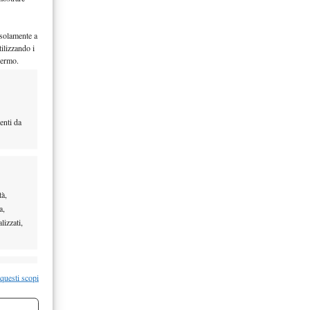
 solamente a
ilizzando i
hermo.
enti da
tà,
a,
lizzati,
re attivo
 questi scopi