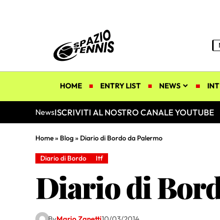
HOME
ENTRY LIST
NEWS
INT
ISCRIVITI AL NOSTRO CANALE YOUTUBE
News
Home
»
Blog
»
Diario di Bordo da Palermo
Diario di Bordo
Itf
Diario di Bor
By
Mario Zanetti
10/03/2014