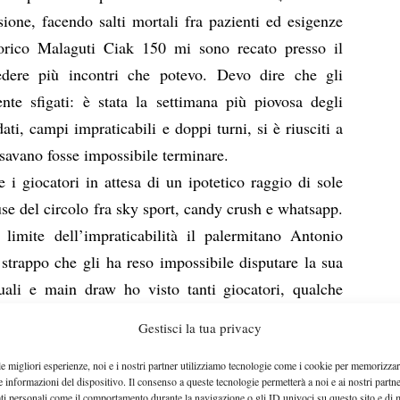
sione, facendo salti mortali fra pazienti ed esigenze
torico Malaguti Ciak 150 mi sono recato presso il
edere più incontri che potevo. Devo dire che gli
nte sfigati: è stata la settimana più piovosa degli
ati, campi impraticabili e doppi turni, si è riusciti a
nsavano fosse impossibile terminare.
 i giocatori in attesa di un ipotetico raggio di sole
se del circolo fra sky sport, candy crush e whatsapp.
imite dell’impraticabilità il palermitano Antonio
trappo che gli ha reso impossibile disputare la sua
uali e main draw ho visto tanti giocatori, qualche
 e qualcuno che si farà. Ho incontrato Nino, Treccani
Gestisci la tua privacy
tto di tutti, giocatori, incontri, risultati di tutti ma
le migliori esperienze, noi e i nostri partner utilizziamo tecnologie come i cookie per memorizzar
u con tutti i giocatori presenti, con grande familiarità,
e informazioni del dispositivo. Il consenso a queste tecnologie permetterà a noi e ai nostri partne
ppena gli incomincia a snocciolare il loro curriculum
ati personali come il comportamento durante la navigazione o gli ID univoci su questo sito e di 