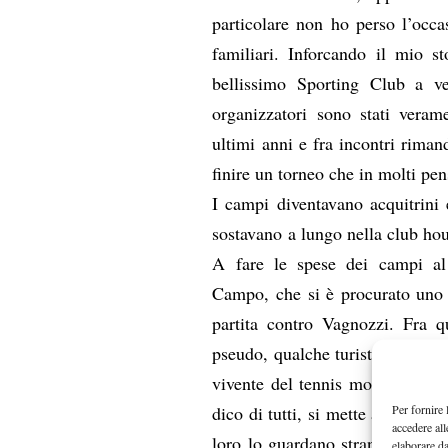
particolare non ho perso l’occa
familiari. Inforcando il mio s
bellissimo Sporting Club a v
organizzatori sono stati verame
ultimi anni e fra incontri rimand
finire un torneo che in molti pe
I campi diventavano acquitrini e
sostavano a lungo nella club hou
A fare le spese dei campi al l
Campo, che si è procurato uno s
partita contro Vagnozzi. Fra q
pseudo, qualche turista tennista
vivente del tennis mondiale: sa tu
Per fornire 
dico di tutti, si mette a tu per t
accedere all
loro lo guardano straniti, ma a
elaborare d