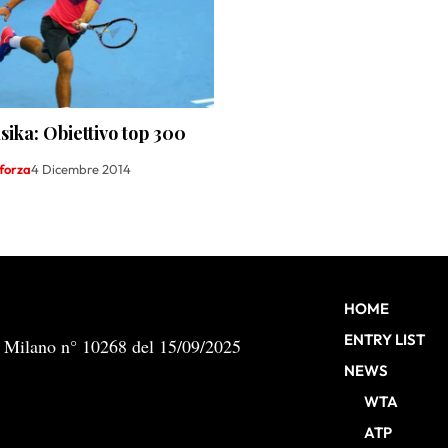
ika: Obiettivo top 300
forza
4 Dicembre 2014
HOME
ENTRY LIST
b Milano n° 10268 del 15/09/2025
NEWS
WTA
ATP