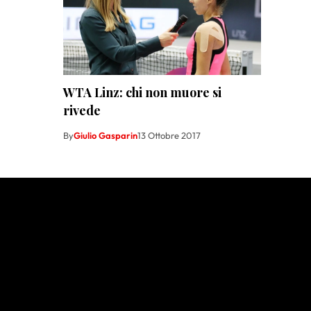
WTA Linz: chi non muore si
rivede
By
Giulio Gasparin
13 Ottobre 2017