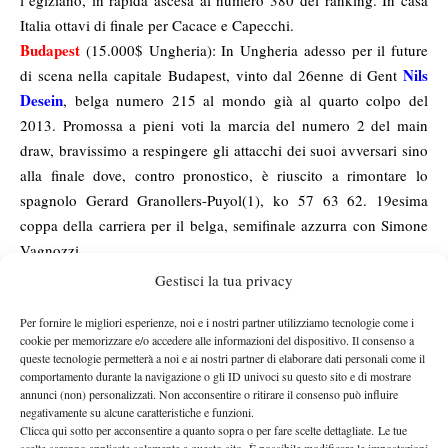
l’egiziano, in rapida ascesa al numero 380 del ranking. In casa
Italia ottavi di finale per Cacace e Capecchi.
Budapest
(15.000$ Ungheria): In Ungheria adesso per il future
Nils
di scena nella capitale Budapest, vinto dal 26enne di Gent
Desein
, belga numero 215 al mondo già al quarto colpo del
2013. Promossa a pieni voti la marcia del numero 2 del main
draw, bravissimo a respingere gli attacchi dei suoi avversari sino
alla finale dove, contro pronostico, è riuscito a rimontare lo
spagnolo Gerard Granollers-Puyol(1), ko 57 63 62. 19esima
coppa della carriera per il belga, semifinale azzurra con Simone
Vagnozzi.
Hambach
(10.000$ Germania): Sofferto, sudato e assolutamente
Gestisci la tua privacy
Neil Pauffley
meritato invece il titolo per l’inglese
, giunto al
Per fornire le migliori esperienze, noi e i nostri partner utilizziamo tecnologie come i
successo nel 10k su carpet di Hambach dopo cinque match
cookie per memorizzare e/o accedere alle informazioni del dispositivo. Il consenso a
consecutivi risolti al terzo set. Grande determinazione e tenacia
queste tecnologie permetterà a noi e ai nostri partner di elaborare dati personali come il
per il 23enne di Slough, vincitore in finale per 57 62 60 sul suo
comportamento durante la navigazione o gli ID univoci su questo sito e di mostrare
annunci (non) personalizzati. Non acconsentire o ritirare il consenso può influire
diretto avversario Adrian Sikora (Svk, 1). Terzo centro della
negativamente su alcune caratteristiche e funzioni.
carriera per il numero 436 Atp, tra gli azzurri presenti quarti per
Clicca qui sotto per acconsentire a quanto sopra o per fare scelte dettagliate. Le tue