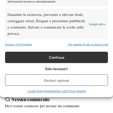
in carriera. Torneo da lode per il qualificato nipponico che,
informazioni trasmesse automaticamente.
appena numero 1912 al mondo, azzecca la migliore settimana
della sua carriera sul duro del torneo messicano, andando così a
Garantire la sicurezza, prevenire e rilevare frodi,
rompere il ghiaccio nel circuito future. Per il 16enne di Fukutsu
correggere errori, Erogare e presentare pubblicità
Sempre attivo
City successo per 63 64 in finale sul colombianoJuan-Carlos
e contenuto, Salvare e comunicare le scelte sulla
Spri, italiani assenti.
privacy.
NAOKI NAKAGAWA
TENNISTA DELLA SETTIMANA
:
(JPN)
Gestisci 1410 fornitori
Per saperne di più su questi scopi
Continua
TAGGED:
Biella
Futures
Itf
Matteo Donati
Solo necessari
Gestisci opzioni
Cookie Policy
Dichiarazione sulla Privacy
Imprint
Nessun commento
Devi essere
connesso
per inviare un commento.