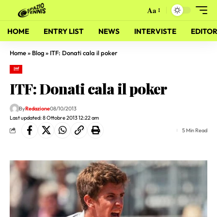
Aa
HOME
ENTRY LIST
NEWS
INTERVISTE
EDITOR
Home
»
Blog
»
ITF: Donati cala il poker
Itf
ITF: Donati cala il poker
By
Redazione
08/10/2013
Last updated: 8 Ottobre 2013 12:22 am
5 Min Read