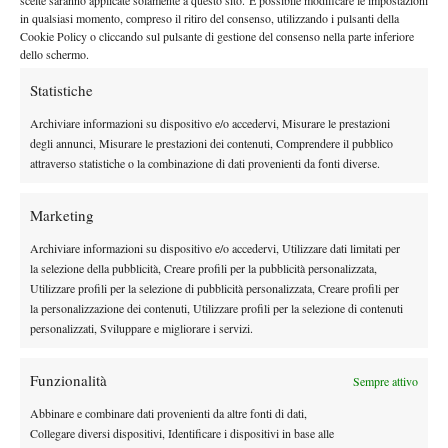
scelte saranno applicate solamente a questo sito. È possibile modificare le impostazioni
Erik Crepaldi.
in qualsiasi momento, compreso il ritiro del consenso, utilizzando i pulsanti della
Kigali
(15.000$ Rwanda): Parentesi africana adesso per il 15k
Cookie Policy o cliccando sul pulsante di gestione del consenso nella parte inferiore
rwandese di Kigali, nuovamente conquistato dal fratello d’arte
dello schermo.
Gerald Melzer
(1), per la quarta volta trionfatore in carriera del
Statistiche
torneo di Kigali. Continua dunque per il detentore del titolo il
Archiviare informazioni su dispositivo e/o accedervi, Misurare le prestazioni
felling con il torneo in questione che, anche in questa edizione
degli annunci, Misurare le prestazioni dei contenuti, Comprendere il pubblico
l’ha visto dominare sia singolare che in doppio senza perdere
attraverso statistiche o la combinazione di dati provenienti da fonti diverse.
neppure un set. In finale battuto il connazionale Lukas Jastraunig
(già finalista a Bujumbura), con un inequivocabile 61 61. Per il
Marketing
mancino viennese classe 1990 e attuale numero 201 al mondo
Archiviare informazioni su dispositivo e/o accedervi, Utilizzare dati limitati per
trattasi dell’11esima gioia complessiva. Bene nelle fila azzurre
la selezione della pubblicità, Creare profili per la pubblicità personalizzata,
Lorenzo Papasidero che conferma i quarti del Burundi Open,
Utilizzare profili per la selezione di pubblicità personalizzata, Creare profili per
subito ko Garzelli.
la personalizzazione dei contenuti, Utilizzare profili per la selezione di contenuti
Altri tornei: Veracruz ci presenta Nakagawa, il tennista della
personalizzati, Sviluppare e migliorare i servizi.
settimana di Spazio Tennis
Veracruz
(10.000$ Messico): Chiusura col botto da Veracruz
Funzionalità
Sempre attivo
grazie al colpo grosso messo a segno dal tennista giapponese
Abbinare e combinare dati provenienti da altre fonti di dati,
Naoki Nakagawa
, sorpresa asiatica classe 1996 al primo sigillo
Collegare diversi dispositivi, Identificare i dispositivi in base alle