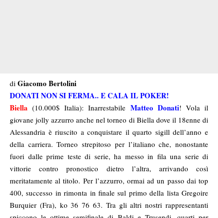
Giacomo Bertolini
di
DONATI NON SI FERMA.. E CALA IL POKER!
Biella
Matteo Donati
(10.000$ Italia): Inarrestabile
! Vola il
giovane jolly azzurro anche nel torneo di Biella dove il 18enne di
Alessandria è riuscito a conquistare il quarto sigill dell’anno e
della carriera. Torneo strepitoso per l’italiano che, nonostante
fuori dalle prime teste di serie, ha messo in fila una serie di
vittorie contro pronostico dietro l’altra, arrivando così
meritatamente al titolo. Per l’azzurro, ormai ad un passo dai top
400, successo in rimonta in finale sul primo della lista Gregoire
Burquier (Fra), ko 36 76 63. Tra gli altri nostri rappresentanti
spiccono le ottime semifinale di Baldi e Trusendi, quarti per