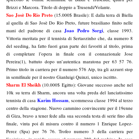
Brizzi e Marcora. Titolo di doppio a Trusendi/Volante.
Sao Josè Do Rio Preto
(15.000$ Brasile): E dalla terra di Biella
al quella di Sao Josè Do Rio Preto, future brasiliano finito nelle
Joao Pedro Sorgi
mani del padrone di casa
, classe 1993.
Vittoria meritata per il tennista di Sertaozinho che, da numero 8
del seeding, ha fatto fuori gran parte dei favoriti al titolo, prima
di completare l’opera in finale con il connazionale Jose
Pereira(1), battuto dopo un’autentica maratona per 63 57 76.
Primo titolo in carriera per il numero 576 Atp, tra gli azzurri stop
in semifinale per il nostro Gianluigi Quinzi, unico iscritto.
Sharm El Sheikh
(10.000$ Egitto): Giovane successo anche nel
10k su terra di Sharm, ancora una volta preda del lanciatissimo
Karim Hossam
tennista di casa
, scommessa classe 1994 al terzo
centro della stagione. Nuovo cammino convincente per il 19enne
di Giza, bravo a tener fede alla sua seconda testa di serie fino alla
finale, vinta poi di misura contro il numero 1 Enrique Lopez-
Perez (Spa) per 76 76. Trofeo numero 3 della carriera per