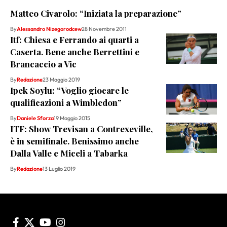
Matteo Civarolo: “Iniziata la preparazione”
By
Alessandro Nizegorodcew
28 Novembre 2011
Itf: Chiesa e Ferrando ai quarti a
Caserta. Bene anche Berrettini e
Brancaccio a Vic
By
Redazione
23 Maggio 2019
Ipek Soylu: “Voglio giocare le
qualificazioni a Wimbledon”
By
Daniele Sforza
19 Maggio 2015
ITF: Show Trevisan a Contrexeville,
è in semifinale. Benissimo anche
Dalla Valle e Miceli a Tabarka
By
Redazione
13 Luglio 2019