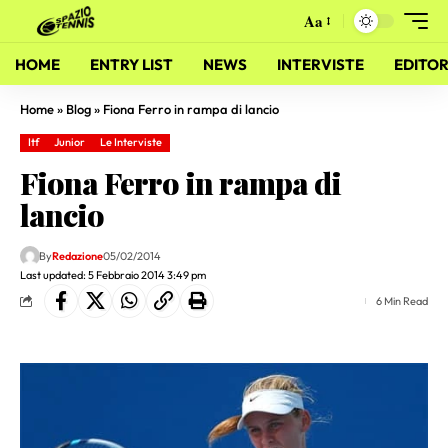
Aa
HOME
ENTRY LIST
NEWS
INTERVISTE
EDITOR
Home
»
Blog
»
Fiona Ferro in rampa di lancio
Itf
Junior
Le Interviste
Fiona Ferro in rampa di
lancio
By
Redazione
05/02/2014
Last updated: 5 Febbraio 2014 3:49 pm
6 Min Read