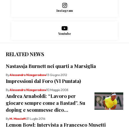
Instagram
Youtube
RELATED NEWS
Nastassja Burnett nei quarti a Marsiglia
By
Alessandro Nizegorodcew
13 Giugno 2012
Impressioni dal Foro (VI Puntata)
By
Alessandro Nizegorodcew
10 Maggio 2008
Andrea Arnaboldi: “Lavoro per
giocare sempre come a Bastad”. Su
doping e scommesse dico…
By
M. Mosciatti
31 Luglio 2016
Lemon Bowl: Intervista a Francesco Musetti