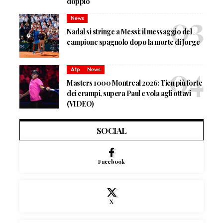
doppio
News
Nadal si stringe a Messi: il messaggio del
campione spagnolo dopo la morte di Jorge
Atp
News
Masters 1000 Montreal 2026: Tien più forte
dei crampi, supera Paul e vola agli ottavi
(VIDEO)
SOCIAL
Facebook
X