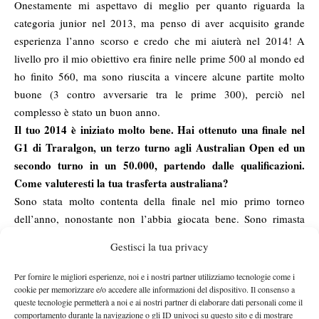
Onestamente mi aspettavo di meglio per quanto riguarda la
categoria junior nel 2013, ma penso di aver acquisito grande
esperienza l’anno scorso e credo che mi aiuterà nel 2014! A
livello pro il mio obiettivo era finire nelle prime 500 al mondo ed
ho finito 560, ma sono riuscita a vincere alcune partite molto
buone (3 contro avversarie tra le prime 300), perciò nel
complesso è stato un buon anno.
Il tuo 2014 è iniziato molto bene. Hai ottenuto una finale nel
G1 di Traralgon, un terzo turno agli Australian Open ed un
secondo turno in un 50.000, partendo dalle qualificazioni.
Come valuteresti la tua trasferta australiana?
Sono stata molto contenta della finale nel mio primo torneo
dell’anno, nonostante non l’abbia giocata bene. Sono rimasta
invece delusa per gli Australian Open, in quanto ho iniziato il
Gestisci la tua privacy
torneo con un’ottima vittoria contro la Brescia, una partita molto
dura. Ma dopo quel match non ho continuato a giocare bene, e
Per fornire le migliori esperienze, noi e i nostri partner utilizziamo tecnologie come i
ho perso malamente in due set contro un’avversaria che avevo
cookie per memorizzare e/o accedere alle informazioni del dispositivo. Il consenso a
queste tecnologie permetterà a noi e ai nostri partner di elaborare dati personali come il
già battuto a Traralgon (Kimberley Birrell). E’ stata una dura
comportamento durante la navigazione o gli ID univoci su questo sito e di mostrare