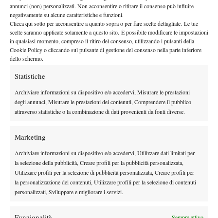
sconfitta, perché il tabellone era aperto ed avevo l’opportunità di
annunci (non) personalizzati. Non acconsentire o ritirare il consenso può influire
negativamente su alcune caratteristiche e funzioni.
arrivare fino in finale. A Burnie ho giocato il mio miglior tennis
Clicca qui sotto per acconsentire a quanto sopra o per fare scelte dettagliate. Le tue
tra tutti e tre i tornei in Australia, soprattutto nel primo turno del
scelte saranno applicate solamente a questo sito. È possibile modificare le impostazioni
main draw, e ho in seguito perso con la Paolini, in una partita in
in qualsiasi momento, compreso il ritiro del consenso, utilizzando i pulsanti della
Cookie Policy o cliccando sul pulsante di gestione del consenso nella parte inferiore
cui entrambe abbiamo giocato molto bene.
dello schermo.
Ed ora quali sono i tuoi prossimi tornei?
Statistiche
Resterò tre settimane a casa per prepararmi al meglio e poi
partirò per il Brasile dove giocherò due 25.000, il Banana Bowl
Archiviare informazioni su dispositivo e/o accedervi, Misurare le prestazioni
(G1) e la Coppa Gerdau (GA).
degli annunci, Misurare le prestazioni dei contenuti, Comprendere il pubblico
attraverso statistiche o la combinazione di dati provenienti da fonti diverse.
Chi sono i tuoi tennisti preferiti?
Decisamente Roger Federer, Juan Martin del Potro e Sloane
Marketing
Stephens.
Descriviti come giocatrice. Quali sono i tuoi punti di forza? E
Archiviare informazioni su dispositivo e/o accedervi, Utilizzare dati limitati per
su cosa invece pensi di dover lavorare maggiormente?
la selezione della pubblicità, Creare profili per la pubblicità personalizzata,
Utilizzare profili per la selezione di pubblicità personalizzata, Creare profili per
Una mia ottima qualità è il modo in cui mi muovo in campo. Lo
la personalizzazione dei contenuti, Utilizzare profili per la selezione di contenuti
stesso vale per dritto e rovescio. In compenso, penso di dover
personalizzati, Sviluppare e migliorare i servizi.
lavorare sul mio servizio, anche se credo di poter migliorare un
po’ tutti i colpi divenendo più costante.
Funzionalità
Sempre attivo