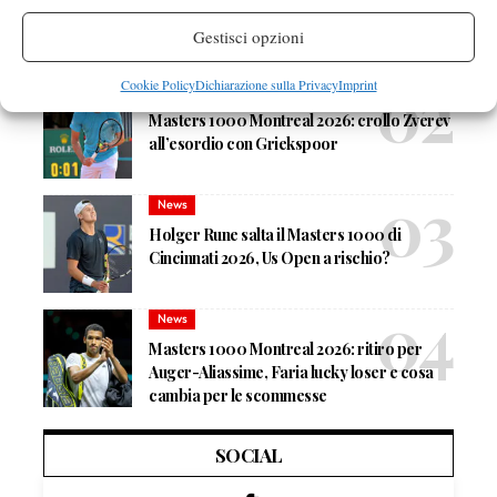
Masters 1000 Montreal 2026: programma,
orari e ordine di gioco di giovedì 6 agosto
Gestisci opzioni
con Musetti in campo
Cookie Policy
Dichiarazione sulla Privacy
Imprint
News
Masters 1000 Montreal 2026: crollo Zverev
all’esordio con Griekspoor
News
Holger Rune salta il Masters 1000 di
Cincinnati 2026, Us Open a rischio?
News
Masters 1000 Montreal 2026: ritiro per
Auger-Aliassime, Faria lucky loser e cosa
cambia per le scommesse
SOCIAL