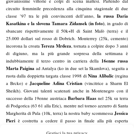
giovanissime vittorie e colpi di scena inattesi. Partendo dal
circuito femminile precedenza alla cinquina stagionale di due
la russa Daria
classe ’97 tra le più convincenti dell’anno,
Kasatkina e la slovena Tamara Zidansek (in foto)
, in grado di
sbancare rispettivamente il 50k+H di Saint Malò (terra) e il
25.000 dollari sul rosso di Dobrich. Monterrey (25k, cemento)
Tereza Mrdeza
incorona la croata
, tornata a colpire dopo 3 anni
di digiuno, ma la più grande sorpresa della settimana è
16enne russa
indubbiamente il terzo centro in carriera della
Marta Paigina
ad Antalya (ko in due set la Skamlova), seguita a
Nina Alibalic
ruota dalla doppietta targata classe 1998 di
(regina
Jacqueline Adina Cristian
a Brcko) e
(vincitrice a Sharm El
Sheikh). Giovani talenti scatenati anche in Montenegro con il
Barbara Haas
successo della 19enne austriaca
nel 25k su terra
di Podgorica (63 61 alla Eric), mentre nel torneo azzurro di Santa
Jessica
Margherita di Pula (10k, terra) la nostra baby scommessa
Pieri
è costretta a cedere il passo in finale alla più esperta
Amanda Carreras
(punteggio: 64 63).
Gestisci la tua privacy