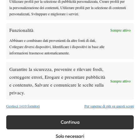
Utilizzare profili per la selezione di pubblicità personalizzata, Creare profili per
MIGLIOR AZZURRA:
JESSICA PIERI
la personalizzazione dei contenuti, Utilizzare profili per la selezione di contenuti
TENNISTA ITF DELLA SETTIMANA:
MATIAS ZUKAS (ARG)
personalizzati, Sviluppare e migliorare i servizi.
MIGLIOR AZZURRO:
GIANLUCA MAGER
Funzionalità
Sempre attivo
Abbinare e combinare dati provenienti da altre fonti di dati,
TAGGED:
Itf
Resoconto
Collegare diversi dispositivi, Identificare i dispositivi in base alle
informazioni trasmesse automaticamente.
Garantire la sicurezza, prevenire e rilevare frodi,
correggere errori, Erogare e presentare pubblicità
Sempre attivo
e contenuto, Salvare e comunicare le scelte sulla
Nessun commento
privacy.
Devi essere
connesso
per inviare un commento.
Gestisci 1410 fornitori
Per saperne di più su questi scopi
Continua
DI TENDENZA
News
Solo necessari