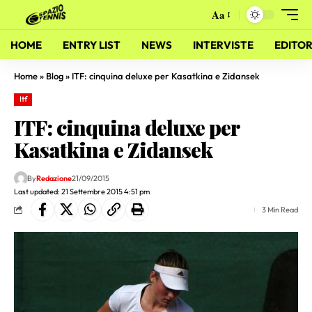
Aa
HOME
ENTRY LIST
NEWS
INTERVISTE
EDITOR
Home
»
Blog
»
ITF: cinquina deluxe per Kasatkina e Zidansek
Itf
ITF: cinquina deluxe per
Kasatkina e Zidansek
By
Redazione
21/09/2015
Last updated: 21 Settembre 2015 4:51 pm
3 Min Read