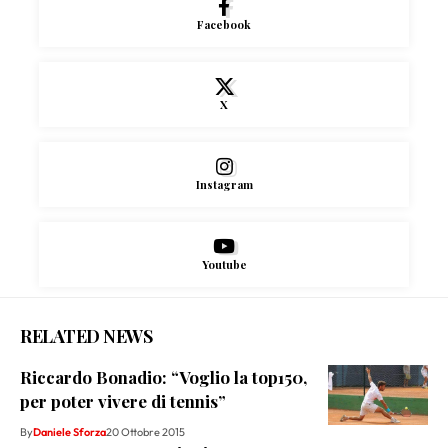
Facebook
X
Instagram
Youtube
RELATED NEWS
Riccardo Bonadio: “Voglio la top150,
per poter vivere di tennis”
By
Daniele Sforza
20 Ottobre 2015