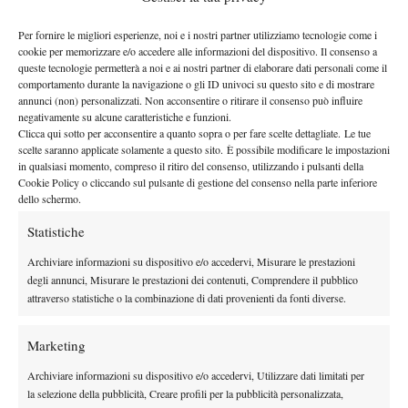
Sulla stessa linea il resoconto della settimana maschile appena
trascorsa che inauguriamo subito con il bel successo del nostro
Per fornire le migliori esperienze, noi e i nostri partner utilizziamo tecnologie come i
Gianluca Mager
(classe 1994), uscito vincitore da favorito del
cookie per memorizzare e/o accedere alle informazioni del dispositivo. Il consenso a
queste tecnologie permetterà a noi e ai nostri partner di elaborare dati personali come il
torneo di Santa Margherita di Pula (doppio a Basso/Moncagatto),
comportamento durante la navigazione o gli ID univoci su questo sito e di mostrare
Gregoire Barrere
ottimo acuto anche per il suo coetaneo
,
annunci (non) personalizzati. Non acconsentire o ritirare il consenso può influire
negativamente su alcune caratteristiche e funzioni.
francese numero 317 Atp vincitore del 15k+H su cemento di
Clicca qui sotto per acconsentire a quanto sopra o per fare scelte dettagliate. Le tue
Mulhouse. Sul rosso del 10.000 dollari argentino di Santa Fe il
scelte saranno applicate solamente a questo sito. È possibile modificare le impostazioni
Matias Zukas
19enne padrone di casa
si concede il secondo
in qualsiasi momento, compreso il ritiro del consenso, utilizzando i pulsanti della
Cookie Policy o cliccando sul pulsante di gestione del consenso nella parte inferiore
titolo in carriera battendo 36 61 63 il brasiliano Sorgi, successo
dello schermo.
Deiton Baughman
numero 2 anche per l’americano classe 1996
,
Statistiche
vincitore del derby con McDonald a Claremont (10k, terra).
Decisamente più telefonati (ma non per questo meno meritevoli)
Archiviare informazioni su dispositivo e/o accedervi, Misurare le prestazioni
Frank Dancevic
gli acuti del canadese
, che prosegue la sua
degli annunci, Misurare le prestazioni dei contenuti, Comprendere il pubblico
attraverso statistiche o la combinazione di dati provenienti da fonti diverse.
fluida risalita in classifica passando per Futures come Toronto
Mohamed Safwat
(15k, cemento),e quello dell’egiziano
che,
Marketing
con la vittoria in finale con Trinker a Il Ciaro (76 60 lo score) ha
fatto suo il 16esimo titolo casalingo su 19 totali.
Archiviare informazioni su dispositivo e/o accedervi, Utilizzare dati limitati per
TENNISTA ITF DELLA SETTIMANA:
MARTA PAIGINA (RUS)
la selezione della pubblicità, Creare profili per la pubblicità personalizzata,