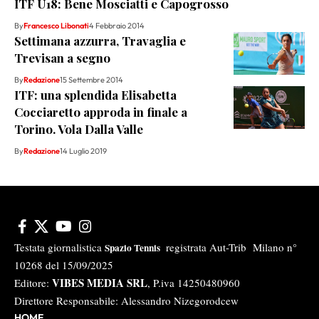
ITF U18: Bene Mosciatti e Capogrosso
By
Francesco Libonati
4 Febbraio 2014
Settimana azzurra, Travaglia e
Trevisan a segno
By
Redazione
15 Settembre 2014
ITF: una splendida Elisabetta
Cocciaretto approda in finale a
Torino. Vola Dalla Valle
By
Redazione
14 Luglio 2019
Testata giornalistica
registrata Aut-Trib Milano n°
Spazio Tennis
10268 del 15/09/2025
VIBES MEDIA SRL
Editore:
, P.iva 14250480960
Direttore Responsabile: Alessandro Nizegorodcew
HOME