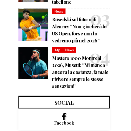
tabellone
News
Rusedski sul futuro di
Alcaraz: “Non giocherà lo
US Open, forse non lo
vedremo più nel 2026”
Atp
News
Masters 1000 Montreal
2026, Musetti: “Mi manca
ancora la costanza, fa male
rivivere sempre le stesse
sensazioni”
SOCIAL
Facebook