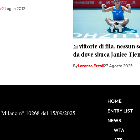
e
2 Luglio 2012
21 vittorie di fila, nessun 
da dove sbuca Janice Tje
By
Lorenzo Ercoli
27 Agosto 2025
HOME
ENTRY LIST
b Milano n° 10268 del 15/09/2025
NEWS
WTA
ATP