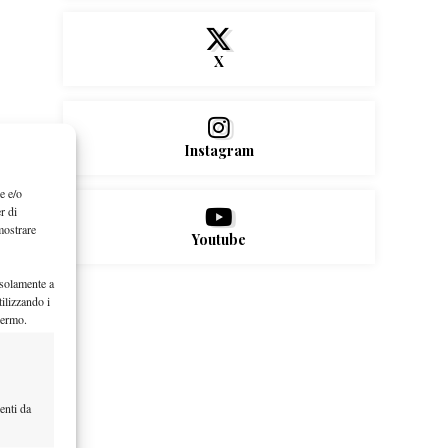
X
Instagram
e e/o
r di
mostrare
Youtube
 solamente a
ilizzando i
hermo.
enti da