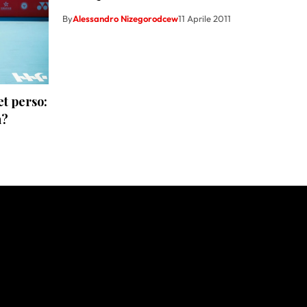
By
Alessandro Nizegorodcew
11 Aprile 2011
set perso:
n?