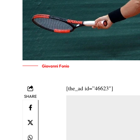
Giovanni Fonio
[the_ad id=”46623″]
SHARE