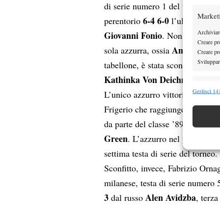
di serie numero 1 del torneo, os
Market
6-4 6-0
perentorio
l’ultimo itali
Archiviare
Giovanni Fonio
. Non è andata 
Creare pro
Anastasia G
sola azzurra, ossia
Creare pro
Sviluppare
tabellone, è stata sconfitta in r
Kathinka Von Deichmann
, ter
Funzion
Gestisci 141
L’unico azzurro vittorioso nella 
Abbinare e
Frigerio che raggiunge la semifin
Identifica
da parte del classe ’89 lombardo
Green
. L’azzurro nel penultimo 
Garanti
Erogare
settima testa di serie del torneo.
scelte 
Sconfitto, invece, Fabrizio Orna
milanese, testa di serie numero 5
3
Alen Avidzba
dal russo
, terza