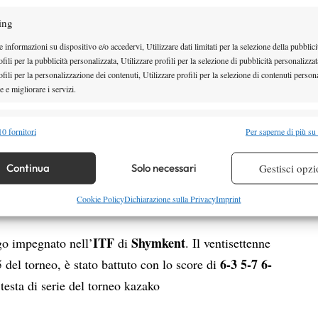
Jan Satral
sia il ceco
, che ha sconfitto con un
ing
ano, in campo maschile, rimasto in tabellone, ossia
 informazioni su dispositivo e/o accedervi, Utilizzare dati limitati per la selezione della pubblici
meglio in campo femminile dove era presente una
fili per la pubblicità personalizzata, Utilizzare profili per la selezione di pubblicità personalizzat
rymalska
. L’azzurra, testa di serie numero 7 del
fili per la personalizzazione dei contenuti, Utilizzare profili per la selezione di contenuti persona
 e migliorare i servizi.
1-6 6-3 6-3
imonta
dalla giocatrice del Liechtsteinen
za testa di serie.
alità
Semp
0 fornitori
Per saperne di più su
giornata di oggi, a livello ITF, è stato Lorenzo
 combinare dati provenienti da altre fonti di dati, Collegare diversi dispositivi,
ITF
Cancun
ale all’
di
. Quarto di finale dominato
re i dispositivi in base alle informazioni trasmesse automaticamente.
Continua
Solo necessari
Gestisci opzi
6-1 6-2
Cameron
 che ha sconfitto
il LL australiano
Evan Zhu
atto del torneo sfiderà lo statunitense
,
re la sicurezza, prevenire e rilevare frodi, correggere errori,
Cookie Policy
Dichiarazione sulla Privacy
Imprint
 e presentare pubblicità e contenuto, Salvare e comunicare le
Semp
sulla privacy.
ITF
Shymkent
go impegnato nell’
di
. Il ventisettenne
6-3 5-7 6-
 del torneo, è stato battuto con lo score di
 testa di serie del torneo kazako