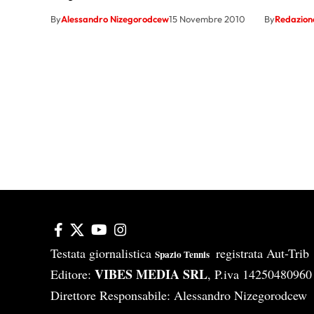
By
Alessandro Nizegorodcew
15 Novembre 2010
By
Redazion
Testata giornalistica
registrata Aut-Tri
Spazio Tennis
VIBES MEDIA SRL
Editore:
, P.iva 14250480960
Direttore Responsabile: Alessandro Nizegorodcew