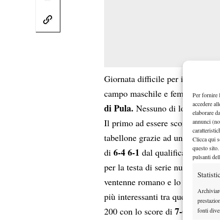
Giornata difficile per il tennis a
campo maschile e femminile, imp
Per fornire 
accedere all
di Pula.
Nessuno di loro, però, è
elaborare d
Il primo ad essere sconfitto, in 
annunci (no
caratteristi
tabellone grazie ad una WC. Il c
Clicca qui s
questo sito.
6-4 6-1
di
dal qualificato brasil
pulsanti del
per la testa di serie numero 3 de
Statisti
C
ventenne romano e lo svedese
Archiviar
più interessanti tra quelle dispu
prestazio
7-6(5) 3-6 6
200 con lo score di
fonti dive