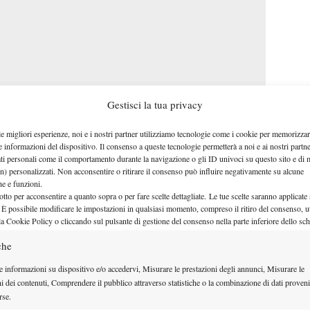
Gestisci la tua privacy
ITF
zzurro a livello
. Erano quattro gli azzurri, in
Santa Margherita
egnati nei quarti del $25.000 di
le migliori esperienze, noi e i nostri partner utilizziamo tecnologie come i cookie per memorizzar
e informazioni del dispositivo. Il consenso a queste tecnologie permetterà a noi e ai nostri partne
 riuscito a raggiungere il penultimo atto del torneo.
ati personali come il comportamento durante la navigazione o gli ID univoci su questo sito e di 
Samuele Ramazzotti
ordine di tempo, è stato
, in
n) personalizzati. Non acconsentire o ritirare il consenso può influire negativamente su alcune
che e funzioni.
lasse ’99 marchigiano è stato sconfitto con lo score
otto per acconsentire a quanto sopra o per fare scelte dettagliate. Le tue scelte saranno applicate
 È possibile modificare le impostazioni in qualsiasi momento, compreso il ritiro del consenso, ut
Wilson Leite
iano
. Successivamente sconfitta anche
la Cookie Policy o cliccando sul pulsante di gestione del consenso nella parte inferiore dello sc
Liam Caruana.
l torneo, ossia
Il match fra il
che
hristian Lindell
era sicuramente una delle partite
e informazioni su dispositivo e/o accedervi, Misurare le prestazioni degli annunci, Misurare le
Pula
tate oggi a
ed è stata appunto vinta dall’ex top
ni dei contenuti, Comprendere il pubblico attraverso statistiche o la combinazione di dati proveni
-2. Lindell
in semifinale si troverà di fronte la testa
rse.