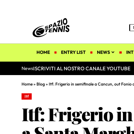
HOME
ENTRY LIST
NEWS
INT
ISCRIVITI AL NOSTRO CANALE YOUTUBE
News
Home
»
Blog
»
Itf: Frigerio in semifinale a Cancun, out Fonio
Itf
Itf: Frigerio 
a Santa Margh