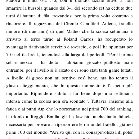
Padova è finita 6-2 7-6, con il biondo laziale bravo a non
smarrire la bussola quando dal 3-1 del secondo set ha ceduto due
turni di battuta di fila, trovandosi per la prima volta costretto a
rincorrere. Il ragazzone del Circolo Canottieri Aniene, fratello
minore (di due anni) di quel Matteo che la scorsa settimana è
arrivato al terzo turno al Roland Garros, ha recuperato lo
svantaggio riattivando servizio e rovescio, e poi l’ha spuntata per
7-0 nel tie-break, tenendosi alla larga dai pericoli. “Per il primo
set e mezzo – ha detto – abbiamo giocato piuttosto male
entrambi, poi il livello si è alzato e ci sono stati tanti game lottati.
A livello di gioco non mi sentivo così bene, ma ho tenuto il
giusto atteggiamento, che in questo momento è l’aspetto più
importante. Riprendere subito a far bene dopo una settimana
intensa come la scorsa non era scontato”. Tuttavia, insieme alla
fatica e ai punti Atp che lo porteranno nei primi 700 del ranking,
il trionfo a Reggio Emilia gli ha lasciato anche tanta fiducia,
necessaria per provare a ripercorrere le orme del fratello, già nei
primi 100 del mondo. “Arrivo qui con la consapevolezza di poter