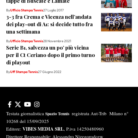
tappe di Buscate e Lainate
By
Ufficio Stampa Tennis
27 Luglio 2017
3-3 fra Crema e Vicenza nell’andata
dei play-out di A1: si decide tutto fra
una settimana
By
Ufficio Stampa Tennis
28 Novembre 2021
Serie B1, salvezza un po’ più vicina
per il Ct Ceriano dopo il primo turno
di playout
By
Uff Stampa Tennis
27 Giugno 2022
Testata giornalistica
registrata Aut-Trib Milano n°
Spazio Tennis
10268 del 15/09/2025
VIBES MEDIA SRL
Editore:
, P.iva 14250480960
Direttore Responsabile: Alessandro Nizegorodcew