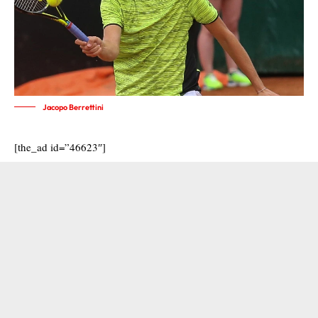
Jacopo Berrettini
[the_ad id=”46623″]