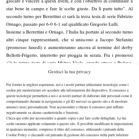
giocare e vincere a questi livelli, e con l’obiettivo di continuare a
star bene in campo e fare le scelte giuste. Da lì parte tutto”. Al
secondo turno per Berrettini ci sarà la terza testa di serie Fabrizio
Ornago, passato per 6-0 6-1 sul qualificato Gregorio Lulli.
Insieme a Berrettini e Ornago, l’Italia ha portato al secondo turno
altri cinque rappresentanti, che si uniscono a Jacopo Stefanini
(promosso lunedì) e aumenteranno ancora al termine del derby
Bellotti-Frigerio, interrotto per pioggia in serata. Fra i promossi
c’è la prima testa di serie Matteo Viola, grande atteso a Padova,
protagonista di un esordio in rimonta (5-7 6-1 6-3) contro il
Gestisci la tua privacy
giovanissimo Giulio Zeppieri, qualificato classe 2001. A sorpresa
Per fornire le migliori esperienze, noi e i nostri partner utilizziamo tecnologie come i
il sedicenne laziale, senza classifica Atp, è riuscito a strappare il
cookie per memorizzare e/o accedere alle informazioni del dispositivo. Il consenso a
primo set al numero 1 del seeding, rimontando da 1-3, e poi ha
queste tecnologie permetterà a noi e ai nostri partner di elaborare dati personali come il
tenuto botta fino al 3-3 del terzo, prima che il finalista del 2016
comportamento durante la navigazione o gli ID univoci su questo sito e di mostrare
annunci (non) personalizzati. Non acconsentire o ritirare il consenso può influire
trovasse l’allungo decisivo. Avanti anche Filippo Leonardi, Luca
negativamente su alcune caratteristiche e funzioni.
Prevosto, Giovanni Fonio e Francesco Ferrari, tutti a segno in dei
Clicca qui sotto per acconsentire a quanto sopra o per fare scelte dettagliate. Le tue
scelte saranno applicate solamente a questo sito. È possibile modificare le impostazioni
derby. Gli ultimi due hanno fatto fuori i due atleti del Tc Padova,
in qualsiasi momento, compreso il ritiro del consenso, utilizzando i pulsanti della
Alessandro Ragazzi (6-2 6-4 da Fonio) e Marco De Rosa (7-6 6-
Cookie Policy o cliccando sul pulsante di gestione del consenso nella parte inferiore