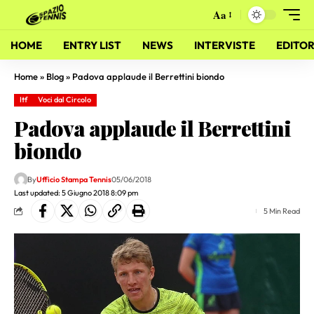
Aa
HOME
ENTRY LIST
NEWS
INTERVISTE
EDITOR
Home
»
Blog
»
Padova applaude il Berrettini biondo
Itf
Voci dal Circolo
Padova applaude il Berrettini
biondo
By
Ufficio Stampa Tennis
05/06/2018
Last updated: 5 Giugno 2018 8:09 pm
5 Min Read