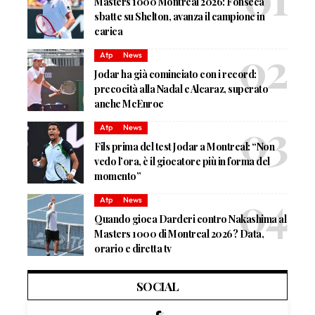
Masters 1000 Montreal 2026: Fonseca
sbatte su Shelton, avanza il campione in
carica
Atp
News
Jodar ha già cominciato con i record:
precocità alla Nadal e Alcaraz, superato
anche McEnroe
Atp
News
Fils prima del test Jodar a Montreal: “Non
vedo l’ora, è il giocatore più in forma del
momento”
Atp
News
Quando gioca Darderi contro Nakashima al
Masters 1000 di Montreal 2026? Data,
orario e diretta tv
SOCIAL