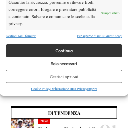
2-6 6-1 11/9, Antonescu/Apostol (Rou) b. Baldi/Guerrieri (Ita) 6-
Garantire la sicurezza, prevenire e rilevare frodi,
2 3-6 10/3.
correggere errori, Erogare e presentare pubblicità
Sempre attivo
e contenuto, Salvare e comunicare le scelte sulla
privacy.
TAGGED:
Futures
Internazionali di Padova
Itf
Itf Padova
Gestisci 1410 fornitori
Per saperne di più su questi scopi
Jacopo Berrettini
Tennis Club Padova
Continua
Solo necessari
Gestisci opzioni
Nessun commento
Cookie Policy
Dichiarazione sulla Privacy
Imprint
Devi essere
connesso
per inviare un commento.
DI TENDENZA
News