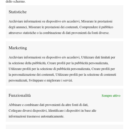
4 da Ferrari). Mercoledì, a partire dalle 11, in programma tutti i
dello schermo.
match di secondo turno del singolare e i quarti di finale del
Statistiche
doppio. L’ingresso sarà gratuito per l’intera durata della
Archiviare informazioni su dispositivo e/o accedervi, Misurare le prestazioni
manifestazione. Più informazioni su
degli annunci, Misurare le prestazioni dei contenuti, Comprendere il pubblico
www.internazionalicittadipadova.com
.
attraverso statistiche o la combinazione di dati provenienti da fonti diverse.
I RISULTATI DI GIORNATA
Singolare. Primo turno: [1] M. Viola (Ita) b. [Q] G. Zeppieri (Ita)
Marketing
5-7 6-1 6-3, G. Fonio (Ita) b. [WC] A. Ragazzi (Ita) 6-2 6-4, [3]
Archiviare informazioni su dispositivo e/o accedervi, Utilizzare dati limitati per
F. Ornago (Ita) b. [Q] G. Lulli (Ita) 6-0 6-1, J. Berrettini (Ita) b.
la selezione della pubblicità, Creare profili per la pubblicità personalizzata,
B. Apostol (Rom) 6-2 7-6, [Q] L. Prevosto (Ita) b. [Q] T. Roggero
Utilizzare profili per la selezione di pubblicità personalizzata, Creare profili per
(Ita) 6-3 2-6 6-1, [Q] F. Ferrari (Ita) b. [WC] G. De Rosa (Ita) 7-6
la personalizzazione dei contenuti, Utilizzare profili per la selezione di contenuti
6-4, [Q] J. Nikles (Sui) b. V. Antonescu (Rom) 6-4 6-4, [4] P.
personalizzati, Sviluppare e migliorare i servizi.
Meis (Ger) b. F. Vilardo (Ita) 6-0 3-1 ritiro, [5] M. Guinard (Fra)
b. [Q] A. Coppini 6-3 7-5, F. Leonardi (Ita) b. [WC] A. Guerrieri
Funzionalità
Sempre attivo
(Ita) 6-0 6-3, [LL] M. Simar (Est) b. [Q] M. Mazza (Ita) 6-2 7-5,
Abbinare e combinare dati provenienti da altre fonti di dati,
[2] H. Grenier (Fra) b. I. Vasilyev (Rus) per ritiro. [6] R. Bellotti
Collegare diversi dispositivi, Identificare i dispositivi in base alle
(Ita) vs L. Frigerio (Ita) sospeso per pioggia.
informazioni trasmesse automaticamente.
Doppio. Primo turno: Siimar/Siimar (Est) b. Gabrieli/Ghedin (Ita)