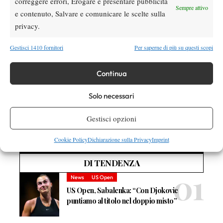
correggere errori, Erogare e presentare pubblicità
Sempre attivo
e contenuto, Salvare e comunicare le scelte sulla
privacy.
TAGGED:
Giacomo Bertolini
Olivier Havugimana
Ruanda
Rwanda
Spazio all'altro Tennis
Gestisci 1410 fornitori
Per saperne di più su questi scopi
Continua
Solo necessari
Nessun commento
Gestisci opzioni
Devi essere
connesso
per inviare un commento.
Cookie Policy
Dichiarazione sulla Privacy
Imprint
DI TENDENZA
News
US Open
US Open, Sabalenka: “Con Djokovic
puntiamo al titolo nel doppio misto”