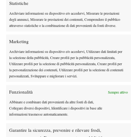
parte dei club presenti sono privati, puoi entrare ad allenarti
Statistiche
solo se conosci qualcuno, ma a volte capita anche che ti caccino
Archiviare informazioni su dispositivo e/o accedervi, Misurare le prestazioni
fuori ugualmente dal circolo”
.
degli annunci, Misurare le prestazioni dei contenuti, Comprendere il pubblico
Condizione critica che, come emerge da queste conclusioni finali
attraverso statistiche o la combinazione di dati provenienti da fonti diverse.
di Havugimana, partono proprio dalla reperibilità di attrezzature
tennistiche. “
La prima evidente difficoltà che abbiamo in Ruanda
Marketing
è la reperibilità degli strumenti necessari per giocare come
Archiviare informazioni su dispositivo e/o accedervi, Utilizzare dati limitati per
racchette, corde, palline. In più di una circostanza mi è capitato
la selezione della pubblicità, Creare profili per la pubblicità personalizzata,
di prestare la mia attrezzature oppure di condividerla con quella
Utilizzare profili per la selezione di pubblicità personalizzata, Creare profili per
la personalizzazione dei contenuti, Utilizzare profili per la selezione di contenuti
dei miei amici, per provare le varie differenze. A questo
personalizzati, Sviluppare e migliorare i servizi.
purtroppo si aggiunge il fatto che la Federazione non si muove
come dovrebbe per promuovere il tennis e aiutare i giovani
Funzionalità
Sempre attivo
talenti, senza contare il fatto che qui mancano completamente
tecnici stranieri.”
Abbinare e combinare dati provenienti da altre fonti di dati,
Collegare diversi dispositivi, Identificare i dispositivi in base alle
LE ALTRE PUNTATE
informazioni trasmesse automaticamente.
Garantire la sicurezza, prevenire e rilevare frodi,