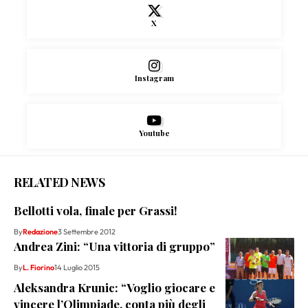
X
Instagram
Youtube
RELATED NEWS
Bellotti vola, finale per Grassi!
By
Redazione
3 Settembre 2012
Andrea Zini: “Una vittoria di gruppo”
By
L. Fiorino
14 Luglio 2015
Aleksandra Krunic: “Voglio giocare e
vincere l’Olimpiade, conta più degli