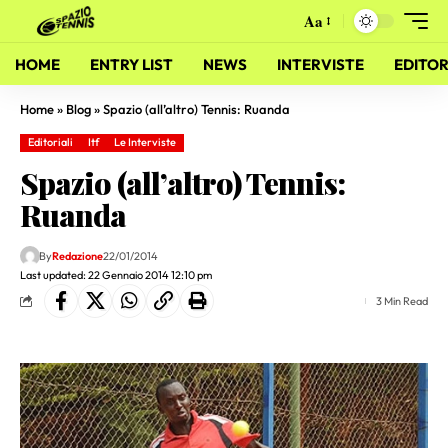
Aa
HOME
ENTRY LIST
NEWS
INTERVISTE
EDITOR
Home
»
Blog
»
Spazio (all’altro) Tennis: Ruanda
Editoriali
Itf
Le Interviste
Spazio (all’altro) Tennis:
Ruanda
By
Redazione
22/01/2014
Last updated: 22 Gennaio 2014 12:10 pm
3 Min Read