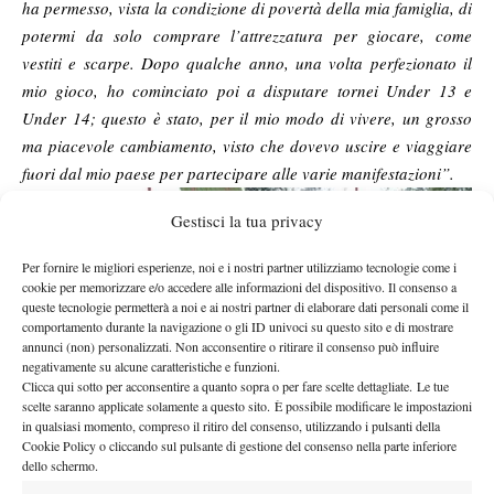
ha permesso, vista la condizione di povertà della mia famiglia, di
potermi da solo comprare l’attrezzatura per giocare, come
vestiti e scarpe. Dopo qualche anno, una volta perfezionato il
mio gioco, ho cominciato poi a disputare tornei Under 13 e
Under 14; questo è stato, per il mio modo di vivere, un grosso
ma piacevole cambiamento, visto che dovevo uscire e viaggiare
fuori dal mio paese per partecipare alle varie manifestazioni”.
La
Gestisci la tua privacy
situazione
del tennis in
Per fornire le migliori esperienze, noi e i nostri partner utilizziamo tecnologie come i
Ruanda.
cookie per memorizzare e/o accedere alle informazioni del dispositivo. Il consenso a
queste tecnologie permetterà a noi e ai nostri partner di elaborare dati personali come il
“
Per prima
comportamento durante la navigazione o gli ID univoci su questo sito e di mostrare
cosa devo
annunci (non) personalizzati. Non acconsentire o ritirare il consenso può influire
dire che nel
negativamente su alcune caratteristiche e funzioni.
Clicca qui sotto per acconsentire a quanto sopra o per fare scelte dettagliate. Le tue
mio paese
scelte saranno applicate solamente a questo sito. È possibile modificare le impostazioni
non ci sono molti club e inoltre anche la maggioranza dei
in qualsiasi momento, compreso il ritiro del consenso, utilizzando i pulsanti della
Cookie Policy o cliccando sul pulsante di gestione del consenso nella parte inferiore
ragazzi che giocano bene non possono mantenersi e devono
dello schermo.
quindi rinunciare a migliorare il proprio gioco. La maggior