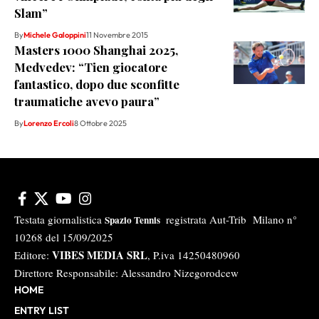
Slam”
By
Michele Galoppini
11 Novembre 2015
Masters 1000 Shanghai 2025,
Medvedev: “Tien giocatore
fantastico, dopo due sconfitte
traumatiche avevo paura”
By
Lorenzo Ercoli
8 Ottobre 2025
Testata giornalistica
registrata Aut-Trib Milano n°
Spazio Tennis
10268 del 15/09/2025
VIBES MEDIA SRL
Editore:
, P.iva 14250480960
Direttore Responsabile: Alessandro Nizegorodcew
HOME
ENTRY LIST