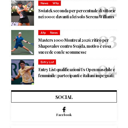
News
Wta
Swiatek seconda per percentuale di vittorie
nei 1000: davanti a lei solo Serena Williams
Atp
News
Masters 1000 Montreal 2026: ritiro per
Shapovalov contro Svajda, motivo e cosa
succede con le scommesse
Entry List
Entry List qualificazioni Us Open maschile e
femminile: partecipanti e italiani impegnati
SOCIAL
Facebook