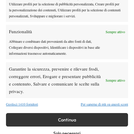
La terra di conseguenza non è la tua superficie preferita.
Utilizzare profili per la selezione di pubblicità personalizzata, Creare profili per
la personalizzazione dei contenuti, Utilizzare profili per la selezione di contenuti
No no, preferisco molto di più le superfici veloci, proprio perché
personalizzati, Sviluppare e migliorare i servizi.
posso impostare di più il mio gioco sull’attacco.
Prossimi
appuntamenti?
Funzionalità
Sempre attivo
Santa Margherita, sia 10k che 25k, e poi giocherò i tornei della
Abbinare e combinare dati provenienti da altre fonti di dati,
Serie A Svizzera.
Collegare diversi dispositivi, Identificare i dispositivi in base alle
informazioni trasmesse automaticamente.
Garantire la sicurezza, prevenire e rilevare frodi,
TAGGED:
Chiasso
sara ottomano
correggere errori, Erogare e presentare pubblicità
Sempre attivo
e contenuto, Salvare e comunicare le scelte sulla
privacy.
Gestisci 1410 fornitori
Per saperne di più su questi scopi
Nessun commento
Continua
Devi essere
connesso
per inviare un commento.
Solo necessari