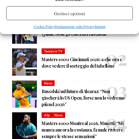
DI TENDENZA
Gestisci opzioni
News
Cookie Policy
Dichiarazione sulla Privacy
Imprint
Masters 1000 Cincinnati 2026: forfait di
Quinn, Sonego entra nel tabellone
Tennis in TV
Masters 1000 Cincinnati 2026: a che ora e
dove vedere il sorteggio del tabellone
News
Rusedski sul futuro di Alcaraz: “Non
giocherà lo US Open, forse non lo vedremo
più nel 2026”
Atp
News
Masters 1000 Montreal 2026, Musetti: “Mi
manca ancora la costanza, fa male rivivere
sempre le stesse sensazioni”