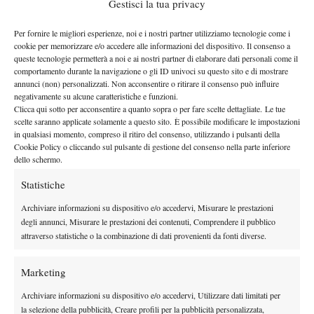
Gestisci la tua privacy
spero di dare il mio meglio.
Il tuo 2015 non è cominciato benissimo, ma questa vittoria
Per fornire le migliori esperienze, noi e i nostri partner utilizziamo tecnologie come i
sicuramente può darti fiducia… quali sono i prossimi obiettivi
cookie per memorizzare e/o accedere alle informazioni del dispositivo. Il consenso a
queste tecnologie permetterà a noi e ai nostri partner di elaborare dati personali come il
o gli obiettivi della stagione?
comportamento durante la navigazione o gli ID univoci su questo sito e di mostrare
In realtà ho cominciato abbastanza bene, ho anche giocato
annunci (non) personalizzati. Non acconsentire o ritirare il consenso può influire
contro Belinda Bencic nella Serie A e sono riuscita a portarla al
negativamente su alcune caratteristiche e funzioni.
Clicca qui sotto per acconsentire a quanto sopra o per fare scelte dettagliate. Le tue
terzo set. Quindi quello è stato certamente positivo. Poi sono ho
scelte saranno applicate solamente a questo sito. È possibile modificare le impostazioni
giocato qualche ITF ma lì in effetti non mi sono sentita benissimo
in qualsiasi momento, compreso il ritiro del consenso, utilizzando i pulsanti della
Cookie Policy o cliccando sul pulsante di gestione del consenso nella parte inferiore
in campo e quindi non ho vinto molto. Ora questa vittoria aiuterà
dello schermo.
ed i miei obiettivi sono principalmente giocare bene e fare più
Statistiche
punti possibile per avere una classifica migliore.
Descrivi un po’ il tuo stile di gioco per coloro che ancora non
Archiviare informazioni su dispositivo e/o accedervi, Misurare le prestazioni
ti conoscono.
degli annunci, Misurare le prestazioni dei contenuti, Comprendere il pubblico
attraverso statistiche o la combinazione di dati provenienti da fonti diverse.
Sono alta 1,83m e sono una giocatrice a cui piace giocare
aggressiva. Soprattutto il mio dritto mi aiuta ad esserlo. Non mi
Marketing
piace stare a fondo campo a difendere e quindi quando gioco
sulla terra devo anche adattarmi e cambiare un po’ il mio gioco.
Archiviare informazioni su dispositivo e/o accedervi, Utilizzare dati limitati per
Non sono molto a mio agio con le volée e devo lavorarci.
la selezione della pubblicità, Creare profili per la pubblicità personalizzata,