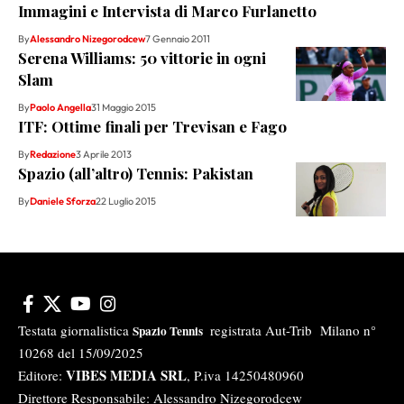
Immagini e Intervista di Marco Furlanetto
By
Alessandro Nizegorodcew
7 Gennaio 2011
Serena Williams: 50 vittorie in ogni
Slam
By
Paolo Angella
31 Maggio 2015
ITF: Ottime finali per Trevisan e Fago
By
Redazione
3 Aprile 2013
Spazio (all’altro) Tennis: Pakistan
By
Daniele Sforza
22 Luglio 2015
Testata giornalistica
registrata Aut-Trib Milano n°
Spazio Tennis
10268 del 15/09/2025
VIBES MEDIA SRL
Editore:
, P.iva 14250480960
Direttore Responsabile: Alessandro Nizegorodcew