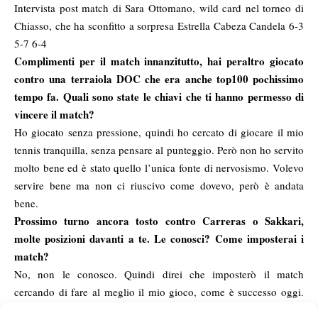
Intervista post match di Sara Ottomano, wild card nel torneo di
Chiasso, che ha sconfitto a sorpresa Estrella Cabeza Candela 6-3
5-7 6-4
Complimenti per il match innanzitutto, hai peraltro giocato
contro una terraiola DOC che era anche top100 pochissimo
tempo fa. Quali sono state le chiavi che ti hanno permesso di
vincere il match?
Ho giocato senza pressione, quindi ho cercato di giocare il mio
tennis tranquilla, senza pensare al punteggio. Però non ho servito
molto bene ed è stato quello l’unica fonte di nervosismo. Volevo
servire bene ma non ci riuscivo come dovevo, però è andata
bene.
Prossimo turno ancora tosto contro Carreras o Sakkari,
molte posizioni davanti a te. Le conosci? Come imposterai i
match?
No, non le conosco. Quindi direi che imposterò il match
cercando di fare al meglio il mio gioco, come è successo oggi.
Nuovamente, posso giocare senza pensare di essere la favorita e