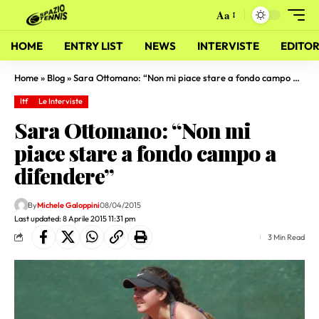
Aa
HOME
ENTRY LIST
NEWS
INTERVISTE
EDITOR
Home
»
Blog
»
Sara Ottomano: “Non mi piace stare a fondo campo a difendere”
Itf
Le Interviste
Sara Ottomano: “Non mi
piace stare a fondo campo a
difendere”
By
Michele Galoppini
08/04/2015
Last updated: 8 Aprile 2015 11:31 pm
3 Min Read