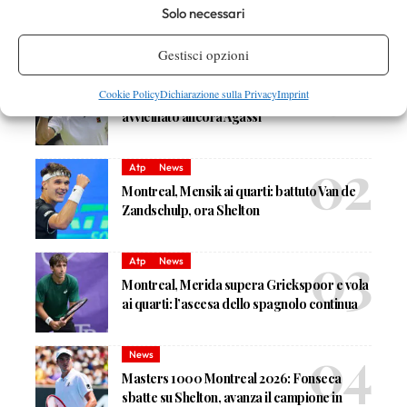
Solo necessari
DI TENDENZA
Gestisci opzioni
Atp
News
Cookie Policy
Dichiarazione sulla Privacy
Imprint
Sinner, 84 settimane da numero 1 ATP:
avvicinato ancora Agassi
Atp
News
Montreal, Mensik ai quarti: battuto Van de
Zandschulp, ora Shelton
Atp
News
Montreal, Merida supera Griekspoor e vola
ai quarti: l’ascesa dello spagnolo continua
News
Masters 1000 Montreal 2026: Fonseca
sbatte su Shelton, avanza il campione in