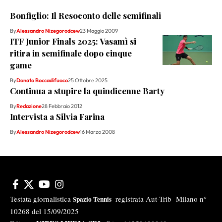
Bonfiglio: Il Resoconto delle semifinali
By
Alessandro Nizegorodcew
23 Maggio 2009
ITF Junior Finals 2025: Vasamì si
ritira in semifinale dopo cinque
game
By
Donato Boccadifuoco
25 Ottobre 2025
Continua a stupire la quindicenne Barty
By
Redazione
28 Febbraio 2012
Intervista a Silvia Farina
By
Alessandro Nizegorodcew
16 Marzo 2008
Testata giornalistica
registrata Aut-Trib Milano n°
Spazio Tennis
10268 del 15/09/2025