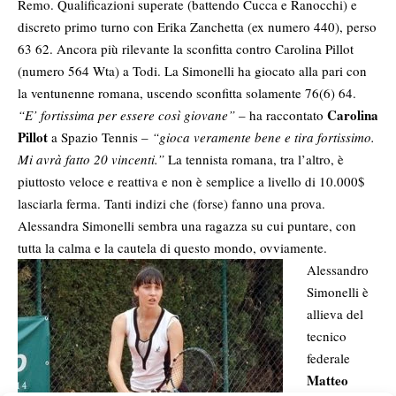
Remo. Qualificazioni superate (battendo Cucca e Ranocchi) e
discreto primo turno con Erika Zanchetta (ex numero 440), perso
63 62. Ancora più rilevante la sconfitta contro Carolina Pillot
(numero 564 Wta) a Todi. La Simonelli ha giocato alla pari con
la ventunenne romana, uscendo sconfitta solamente 76(6) 64.
Carolina
“E’ fortissima per essere così giovane”
– ha raccontato
Pillot
a Spazio Tennis –
“gioca veramente bene e tira fortissimo.
Mi avrà fatto 20 vincenti.”
La tennista romana, tra l’altro, è
piuttosto veloce e reattiva e non è semplice a livello di 10.000$
lasciarla ferma. Tanti indizi che (forse) fanno una prova.
Alessandra Simonelli sembra una ragazza su cui puntare, con
tutta la calma e la cautela di questo mondo, ovviamente.
Alessandro
Simonelli è
allieva del
tecnico
federale
Matteo