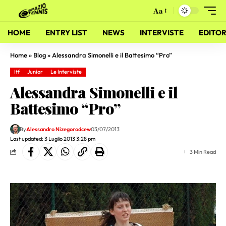
Aa
HOME
ENTRY LIST
NEWS
INTERVISTE
EDITOR
Home
»
Blog
»
Alessandra Simonelli e il Battesimo “Pro”
Itf
Junior
Le Interviste
Alessandra Simonelli e il
Battesimo “Pro”
By
Alessandro Nizegorodcew
03/07/2013
Last updated: 3 Luglio 2013 3:28 pm
3 Min Read