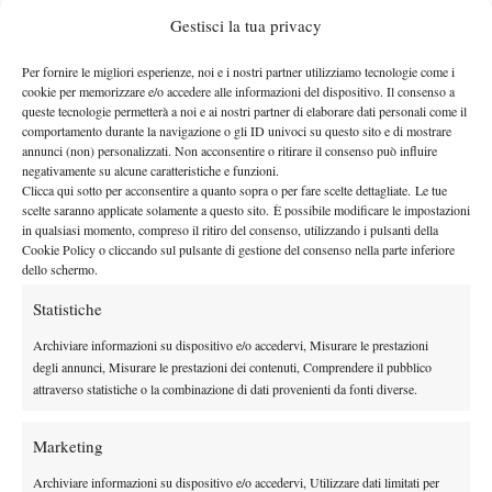
Evani
,
Gestisci la tua privacy
anche se nei
Daniele Ceraudo
recenti tornei è stata seguita da
.
“Il primo
Per fornire le migliori esperienze, noi e i nostri partner utilizziamo tecnologie come i
impatto con i tornei professionistici è stato molto positivo”
– ha
cookie per memorizzare e/o accedere alle informazioni del dispositivo. Il consenso a
queste tecnologie permetterà a noi e ai nostri partner di elaborare dati personali come il
spiegato Alessandra a Spazio Tennis –
“sapevo di giocare con
comportamento durante la navigazione o gli ID univoci su questo sito e di mostrare
ragazze più forti di me e questo mi ha dato grandi stimoli.
annunci (non) personalizzati. Non acconsentire o ritirare il consenso può influire
negativamente su alcune caratteristiche e funzioni.
Rispetto ai tornei Tennis Europe o under 18 è necessaria una
Clicca qui sotto per acconsentire a quanto sopra o per fare scelte dettagliate. Le tue
maggiore concentrazione e non sono concessi passaggi a vuoto
scelte saranno applicate solamente a questo sito. È possibile modificare le impostazioni
nei momenti importanti. Inoltre difficilmente le avversarie che
in qualsiasi momento, compreso il ritiro del consenso, utilizzando i pulsanti della
Cookie Policy o cliccando sul pulsante di gestione del consenso nella parte inferiore
incontri fanno scelte tattiche sbagliate, oltre a non mollare mai
dello schermo.
nemmeno un punto.”
Statistiche
Alessandra non si aspettava di giocare alla pari con ragazze
intorno al numero 400-500 Wta.
“E’ vero, non me lo aspettavo.
Archiviare informazioni su dispositivo e/o accedervi, Misurare le prestazioni
Contro la Zanchetta ero un po’ tesa all’inizio perché era la mia
degli annunci, Misurare le prestazioni dei contenuti, Comprendere il pubblico
attraverso statistiche o la combinazione di dati provenienti da fonti diverse.
prima partita in un main draw professionistico. Invece contro la
Pillot sono entrata in campo molto più concentrata, avevo ben
Marketing
chiara in mente la mia tattica ed ho disputato un match molto
positivo, cercando di dare sempre il massimo. Nel complesso
Archiviare informazioni su dispositivo e/o accedervi, Utilizzare dati limitati per