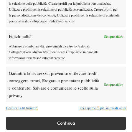
sono soddisfatta del mio 2013 sino ad oggi, tra tornei junior e
la selezione della pubblicità, Creare profili per la pubblicità personalizzata,
Utilizzare profili per la selezione di pubblicità personalizzata, Creare profili per
manifestazioni “pro”. Credo di aver giocato bene sia a Prato
la personalizzazione dei contenuti, Utilizzare profili per la selezione di contenuti
che a Santa Croce, dove ho perso con Debora Chiesa. Mi sento
personalizzati, Sviluppare e migliorare i servizi.
migliorata nella gestione della partita, perché rispetto all’inizio
dell’anno riesco limitare le pause mentali durante gli incontri.
Funzionalità
Sempre attivo
Per il resto, ovviamente, dovrò lavorare su ogni aspetto del mio
Abbinare e combinare dati provenienti da altre fonti di dati,
tennis.”
Collegare diversi dispositivi, Identificare i dispositivi in base alle
informazioni trasmesse automaticamente.
Garantire la sicurezza, prevenire e rilevare frodi,
TAGGED:
Carolina Pillot
Intervista
Matteo Evani
correggere errori, Erogare e presentare pubblicità
Sempre attivo
e contenuto, Salvare e comunicare le scelte sulla
privacy.
Gestisci 1410 fornitori
Per saperne di più su questi scopi
Nessun commento
Continua
Devi essere
connesso
per inviare un commento.