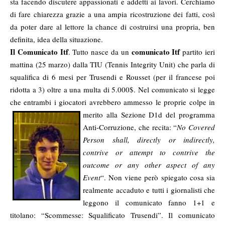
sta facendo discutere appassionati e addetti ai lavori. Cerchiamo
di fare chiarezza grazie a una ampia ricostruzione dei fatti, così
da poter dare al lettore la chance di costruirsi una propria, ben
definita, idea della situazione.
Il Comunicato Itf
comunicato Itf
. Tutto nasce da un
partito ieri
mattina (25 marzo) dalla TIU (Tennis Integrity Unit) che parla di
squalifica di 6 mesi per Trusendi e Rousset (per il francese poi
ridotta a 3) oltre a una multa di 5.000$. Nel comunicato si legge
che entrambi i giocatori avrebbero ammesso le proprie colpe in
merito alla Sezione D1d del
programma
Anti-Corruzione, che recita: “
No Covered
Person shall, directly or indirectly,
contrive or attempt to contrive the
outcome or any other aspect of any
Event
“. Non viene però spiegato cosa sia
realmente accaduto e tutti i giornalisti che
leggono il comunicato fanno 1+1 e
titolano: “Scommesse: Squalificato Trusendi”. Il comunicato