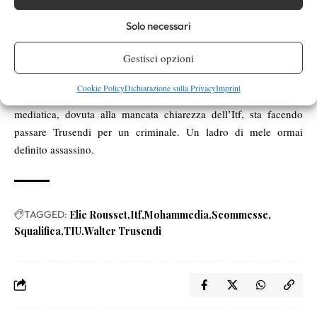
dello Sport di oggi). Marco Crugnola, ex professionista e oggi
direttore di tornei challenger e futures, ha raccontato come
Solo necessari
questa mattina in un circolo di Milano sia stato avvicinato da
Gestisci opzioni
alcune persone che gli hanno detto testualmente: “
Hai visto che
Trusendi si vende le partite?”
. Tutto ciò è ovviamente
Cookie Policy
Dichiarazione sulla Privacy
Imprint
inaccettabile. Il reato sportivo è stato commesso, ma la gogna
mediatica, dovuta alla mancata chiarezza dell’Itf, sta facendo
passare Trusendi per un criminale. Un ladro di mele ormai
definito assassino.
TAGGED:
Elie Rousset
Itf
Mohammedia
Scommesse
Squalifica
TIU
Walter Trusendi