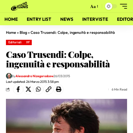
Aa
HOME
ENTRY LIST
NEWS
INTERVISTE
EDITOR
Home
»
Blog
»
Caso Trusendi: Colpe, ingenuità e responsabilità
Editoriali
Itf
Caso Trusendi: Colpe,
ingenuità e responsabilità
By
Alessandro Nizegorodcew
26/03/2015
Last updated: 26 Marzo 2015 3:58 pm
6 Min Read