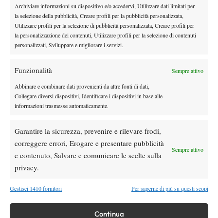
squalifica da parte dell’Itf. Il supervisor del torneo non era stato
Archiviare informazioni su dispositivo e/o accedervi, Utilizzare dati limitati per
la selezione della pubblicità, Creare profili per la pubblicità personalizzata,
informato di nulla ed è stato lo stesso Trusendi a comunicare al
Utilizzare profili per la selezione di pubblicità personalizzata, Creare profili per
giudice il testo dell’email appena ricevuta. Il supervisor ha
la personalizzazione dei contenuti, Utilizzare profili per la selezione di contenuti
quindi fatto notare a Trusendi che, se non avesse letto in tempo
personalizzati, Sviluppare e migliorare i servizi.
l’email e fosse sceso in campo, probabilmente avrebbe potuto
rischiare un aggravio della sanzione tramite una salta multa.
Funzionalità
Sempre attivo
Probabilmente la classifica dei due giocatori, ben oltre il numero
Abbinare e combinare dati provenienti da altre fonti di dati,
400 Atp, non ha permesso ai ragazzi di meritare una semplice
Collegare diversi dispositivi, Identificare i dispositivi in base alle
telefonata.
informazioni trasmesse automaticamente.
Conclusioni
. Nessuno vuole
giustificare quanto fatto da
Garantire la sicurezza, prevenire e rilevare frodi,
Trusendi e Rousset ma il menefreghismo dell’Itf rispetto alla
correggere errori, Erogare e presentare pubblicità
Sempre attivo
completezza di una notizia, legata alla stampa (soprattutto quella
e contenuto, Salvare e comunicare le scelte sulla
non specializzata) che non ha avuto nella maggior parte dei casi
privacy.
la voglia di approfondire la notizia, hanno fatto sì che l’opinione
pubblica decretasse quest’oggi Walter Trusendi ed Elie Rousset
Gestisci 1410 fornitori
Per saperne di più su questi scopi
come quelli che “si vendono le partite” e “scommettono sui
propri match” (come nell’immagine a destra tratta dal Corriere
Continua