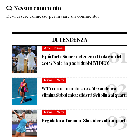
Nessun commento
Devi essere
connesso
per inviare un commento.
DI TENDENZA
Atp
News
È più forte Sinner del 2026 o Djokovic del
2015? Nole ha pochi dubbi (VIDEO)
News
Wta
WTA 1000 Toronto 2026, Alexandrova
elimina Sabalenka: sfiderà Svitolina ai quarti
News
Wta
Pegula ko a Toronto: Shnaider vola ai quarti