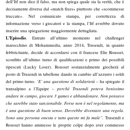
dell’Itf non dice il falso, ma non spiega quale sia la verità, che è
decisamente diversa dal «match fixes» piuttosto che «scommesse
truccate». Nel comunicato stampa, per correttezza di
informazione verso i giocatori e la stampa, l’Itf avrebbe dovuto
inserire una spiegazione maggiormente dettagliata.
L’Episodio
. Entrato all’ultimo momento nel challenger
marocchino di Mohammedia, anno 2014, Trusendi, in quanto
febbricitante, decide di accordarsi con il francese Elie Rousset,
sconfitto all’ultimo turno di qualificazioni e primo dei possibili
ripescati (Lucky Loser). Rousset sostanzialmente giocherà al
posto di Trusendi in tabellone dando in cambio all’azzurro i soldi
del primo turno.
‘E’ una questione di solidarietà –
ha spiegato il
transalpino a l’Equipe
– perchè Trusendi poteva benissimo
andare in campo, giocare 3 games e abbandonare. Non pensavo
che sarebbe stato sanzionabile. Forse non è nel regolamento, ma
è una questione di buon senso. Dovrebbe diventare una regola.
Sono una persona onesta e tutto questo mi fa male”.
Trusendi e
Rousset hanno ammesso le proprie colpe dopo aver commesso