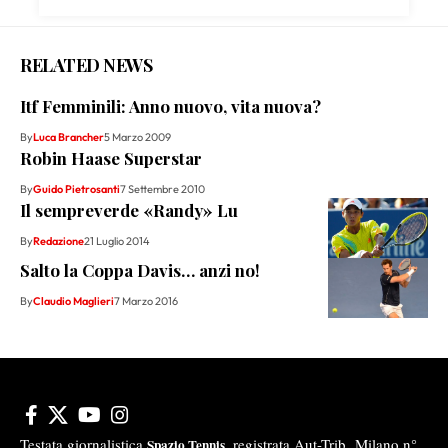
RELATED NEWS
Itf Femminili: Anno nuovo, vita nuova?
By
Luca Brancher
5 Marzo 2009
Robin Haase Superstar
By
Guido Pietrosanti
7 Settembre 2010
Il sempreverde «Randy» Lu
By
Redazione
21 Luglio 2014
Salto la Coppa Davis… anzi no!
By
Claudio Maglieri
7 Marzo 2016
Testata giornalistica
registrata Aut-Trib Milano n°
Spazio Tennis