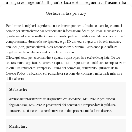
una grave ingenuità. Il punto focale è il seguente: Trusendi ha
commesso, a norma di legge, una violazione, ma non ha
Gestisci la tua privacy
guadagnato un euro in più rispetto al prize money che avrebbe
ottenuto (regolarmente) scendendo in campo nel primo turno che
Per fornire le migliori esperienze, noi e i nostri partner utilizziamo tecnologie come i
cookie per memorizzare e/o accedere alle informazioni del dispositivo. Il consenso a
di diritto avrebbe potuto disputare (non si può parlare quindi di
queste tecnologie permetterà a noi e ai nostri partner di elaborare dati personali come il
soldi in più per pagare le spese). Attenzione: non si vuole qui
comportamento durante la navigazione o gli ID univoci su questo sito e di mostrare
giustificare il comportamento di Trusendi e Rousset, ma da qui ad
annunci (non) personalizzati. Non acconsentire o ritirare il consenso può influire
negativamente su alcune caratteristiche e funzioni.
arrivare a parlare di match truccati e scommesse non c’è di
Clicca qui sotto per acconsentire a quanto sopra o per fare scelte dettagliate. Le tue
mezzo il mare, bensì l’intero infinito universo. La pratica
scelte saranno applicate solamente a questo sito. È possibile modificare le impostazioni
in qualsiasi momento, compreso il ritiro del consenso, utilizzando i pulsanti della
utilizzata dai due tennisti, per quanto non consentita, è utilizzata
Cookie Policy o cliccando sul pulsante di gestione del consenso nella parte inferiore
spesso nei tornei. Alcuni giocatori e addetti ai lavori, come
dello schermo.
sottolineato anche dalle parole di Rousset, sostengono che
Statistiche
dovrebbe divenire una regola perfettamente legale.
Il Giorno della Squalifica
. Il giorno 24 marzo Walter Trusendi si
Archiviare informazioni su dispositivo e/o accedervi, Misurare le prestazioni
degli annunci, Misurare le prestazioni dei contenuti, Comprendere il pubblico
trova in Croazia per un torneo Futures. Ha già disputato tre turni
attraverso statistiche o la combinazione di dati provenienti da fonti diverse.
(vinti) di qualificazione e il primo match (vinto) di doppio in
coppia con Pietro Rondoni. Prima di giocare l’esordio nel main
Marketing
draw l’italiano controlla l’email e scopre, quasi casualmente, la