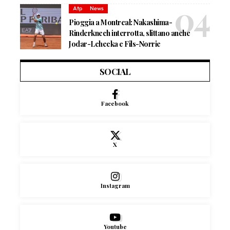
Atp
News
Pioggia a Montreal: Nakashima-
Rinderknech interrotta, slittano anche
Jodar-Lehecka e Fils-Norrie
SOCIAL
Facebook
X
Instagram
Youtube