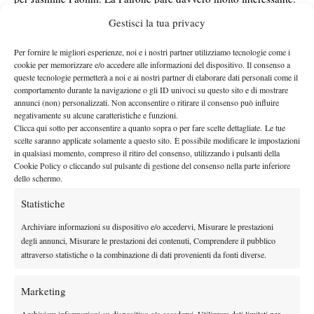
under 16 maschile
Ed eccoci all’
. Nonostante l’aiuto del
Gestisci la tua privacy
pubblico di casa (il torneo si è disputato al TC Petrarca di Napoli)
il campano Mastrelia non è riuscito a sovvertire il pronostico
Per fornire le migliori esperienze, noi e i nostri partner utilizziamo tecnologie come i
cookie per memorizzare e/o accedere alle informazioni del dispositivo. Il consenso a
Christian Perinti
contro
. Eliminazioni precoci per il potente ma
queste tecnologie permetterà a noi e ai nostri partner di elaborare dati personali come il
discontinuo toscano Maccari, del Centro di Tirrenia (forse il più
comportamento durante la navigazione o gli ID univoci su questo sito e di mostrare
annunci (non) personalizzati. Non acconsentire o ritirare il consenso può influire
promettente di tutti) e per l’altro campano Palma. In questa
negativamente su alcune caratteristiche e funzioni.
categoria si possono fare altri tre nomi. Quello di Federico
Clicca qui sotto per acconsentire a quanto sopra o per fare scelte dettagliate. Le tue
Teodori del 2 Ponti, tennista aggressivo e rapido di piedi, quello
scelte saranno applicate solamente a questo sito. È possibile modificare le impostazioni
in qualsiasi momento, compreso il ritiro del consenso, utilizzando i pulsanti della
del suo compagno di allenamento Cristiano Compagnone, un
Cookie Policy o cliccando sul pulsante di gestione del consenso nella parte inferiore
mancino di buona tecnica, nonché quello del ligure Gianluca
dello schermo.
Magher, ancora molto leggero e acerbo fisicamente, ma dotato di
Statistiche
grande anticipo, senso geometrico e piedi rapidi.
under 16 femminile
Chiudiamo con l’
, dove per la verità erano
Archiviare informazioni su dispositivo e/o accedervi, Misurare le prestazioni
degli annunci, Misurare le prestazioni dei contenuti, Comprendere il pubblico
assenti alcune delle nostre più promettenti ’94, che sono già in
attraverso statistiche o la combinazione di dati provenienti da fonti diverse.
classifica WTA e che comprensibilmente hanno preferito
privilegiare l’attività internazionale (Palmigiano e Parmigiani,
Marketing
tanto per fare qualche nome). E così, un po’ a sorpresa, va
Camilla Rosatello
segnalata la vittoria di una ’95, la piemontese
,
Archiviare informazioni su dispositivo e/o accedervi, Utilizzare dati limitati per