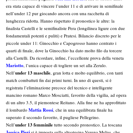
era stata capace di vincere l’under 11 e di arrivare in semifinale
nell’under 12 pur giocando ancora con una racchetta di
lunghezza ridotta. Hanno rispettato il pronostico le altre: la
finalista Castelli e le semifinaliste Pera (longilinea ligure con due
fondamentali potenti e puliti) e Pratesi. Bilancio discreto per le
piccole under 11: Ginocchio e Capogrosso hanno centrato i
quarti di finale, dove la Ginocchio ha dato molto filo da torcere
alla Castelli. Da ricordare, infine, l’eccellente prova della veneta
Mariotto
, l’unica capace di togliere un set alla Zerulo.
under 13 maschile
Nell’
, gran lotta e molto equilibrio, con tanti
match combattuti fin dai primi turni. In uno di questi, si è
registrata l’eliminazione precoce del tecnico e intelligente
mancino romano Marco Mosciatti, favorito della vigilia, ad opera
di un altro 3.5, il piemontese Reitano. Alla fine ne ha approfittato
Mattia Rossi
il lombardo
, che in una equilibrata finale ha
superato il secondo favorito, il pugliese Pellegrino.
under 13 femminile
Nell’
tutto secondo pronostico. La toscana
Jessica Pieri
si è imposta sulla altoatesina Verena Meliss, che