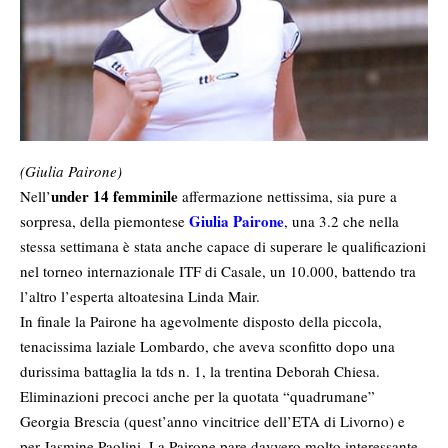
(Giulia Pairone)
under 14 femminile
Nell’
affermazione nettissima, sia pure a
Giulia Pairone
sorpresa, della piemontese
, una 3.2 che nella
stessa settimana è stata anche capace di superare le qualificazioni
nel torneo internazionale ITF di Casale, un 10.000, battendo tra
l’altro l’esperta altoatesina Linda Mair.
In finale la Pairone ha agevolmente disposto della piccola,
tenacissima laziale Lombardo, che aveva sconfitto dopo una
durissima battaglia la tds n. 1, la trentina Deborah Chiesa.
Eliminazioni precoci anche per la quotata “quadrumane”
Georgia Brescia (quest’anno vincitrice dell’ETA di Livorno) e
per Jasmine Paolini. La Pairone pare davvero molto interessante.