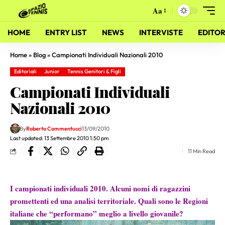
Aa
HOME
ENTRY LIST
NEWS
INTERVISTE
EDITOR
Home
»
Blog
»
Campionati Individuali Nazionali 2010
Editoriali
Junior
Tennis Genitori & Figli
Campionati Individuali
Nazionali 2010
By
Roberto Commentucci
13/09/2010
Last updated: 13 Settembre 2010 1:50 pm
11 Min Read
I campionati individuali 2010. Alcuni nomi di ragazzini
promettenti ed una analisi territoriale. Quali sono le Regioni
italiane che “performano” meglio a livello giovanile?