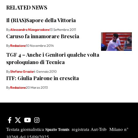
RELATED NEWS
Il (RIAS)Sapore della Vittoria
By
Alessandro Nizegorodcew
13 Settembre 2011
Caruso fa innamorare Brescia
By
Redazione
10 Novembre 2014
TGF 4 – Anche i Genitori qualche volta
sproloquiano di Tecnica
By
Stefano Grazia
4 Gennaio 2010
ITF: Giulia Pairone in crescita
By
Redazione
20 Marzo 2013
Testata giornalistica
registrata Aut-Trib Milano n°
Spazio Tennis
10268 del 15/09/2025