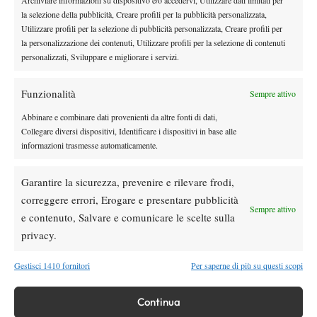
la selezione della pubblicità, Creare profili per la pubblicità personalizzata,
che ha sconfitto prima Silvia Albano, e poi Sara Eccel, entrambe
Utilizzare profili per la selezione di pubblicità personalizzata, Creare profili per
di un anno più grandi e già in classifica WTA. Ha ben
la personalizzazione dei contenuti, Utilizzare profili per la selezione di contenuti
impressionato anche un’altra ’95, la laziale Marchetti.
personalizzati, Sviluppare e migliorare i servizi.
Di seguito, ecco la piccola analisi territoriale.
Iniziamo dalla classifica delle Regioni che hanno totalizzato il
Funzionalità
Sempre attivo
maggior numero di quarto-finalisti (nell’organizzazione FIT, le
Abbinare e combinare dati provenienti da altre fonti di dati,
province di Trento e Bolzano sono gestite in modo separato).
Collegare diversi dispositivi, Identificare i dispositivi in base alle
1.piemonte 13
informazioni trasmesse automaticamente.
2.lombardia 11
3.lazio 11
Garantire la sicurezza, prevenire e rilevare frodi,
4.toscana 7
correggere errori, Erogare e presentare pubblicità
Sempre attivo
5.emilia 6
e contenuto, Salvare e comunicare le scelte sulla
6.liguria 6
privacy.
7.campania 6
8.marche 4
Gestisci 1410 fornitori
Per saperne di più su questi scopi
9.veneto 4
10.sicilia 3
Continua