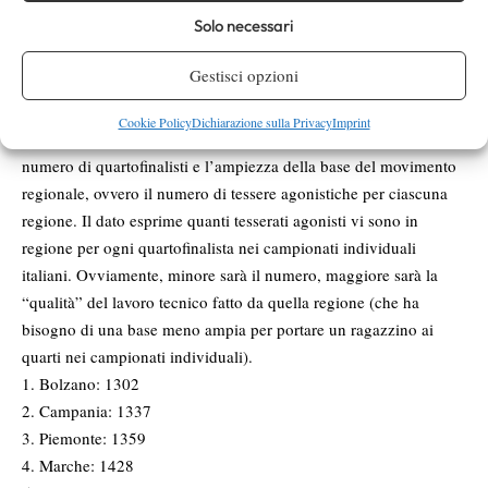
11.puglia 3
Solo necessari
12.bolzano 3
13.trento 2
Gestisci opzioni
14.friuli 1
tot. 80
Cookie Policy
Dichiarazione sulla Privacy
Imprint
Infine, vi propongo una classifica in cui si fa il rapporto fra il
numero di quartofinalisti e l’ampiezza della base del movimento
regionale, ovvero il numero di tessere agonistiche per ciascuna
regione. Il dato esprime quanti tesserati agonisti vi sono in
regione per ogni quartofinalista nei campionati individuali
italiani. Ovviamente, minore sarà il numero, maggiore sarà la
“qualità” del lavoro tecnico fatto da quella regione (che ha
bisogno di una base meno ampia per portare un ragazzino ai
quarti nei campionati individuali).
1. Bolzano: 1302
2. Campania: 1337
3. Piemonte: 1359
4. Marche: 1428