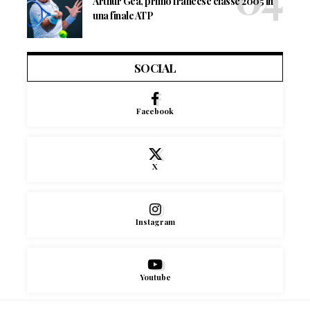
Arthur Géa, primo francese classe 2005 in
una finale ATP
SOCIAL
Facebook
X
Instagram
Youtube