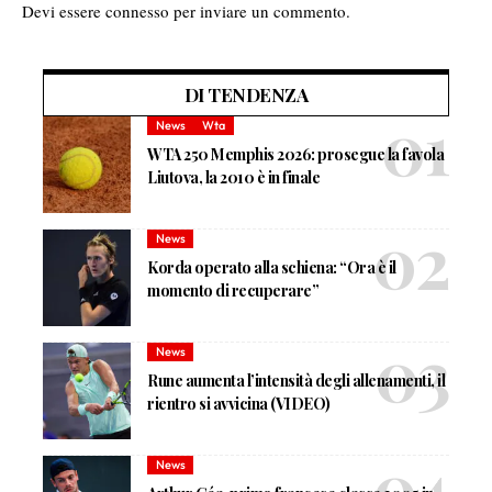
Devi essere
connesso
per inviare un commento.
DI TENDENZA
News
Wta
WTA 250 Memphis 2026: prosegue la favola
Liutova, la 2010 è in finale
News
Korda operato alla schiena: “Ora è il
momento di recuperare”
News
Rune aumenta l’intensità degli allenamenti, il
rientro si avvicina (VIDEO)
News