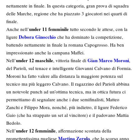
nettamente in finale. In questa categoria, gran prova di squadra
delle Marche, regione che ha piazzato 3 giocatori nei quarti di
finale.
under 11 femminile
Anche nell’
tutto secondo le attese, con la
Debora Ginocchio
ligure
che ha dominato la competizione,
battendo nettamente in finale la romana Capogrosso. Ha ben
impressionato anche la campana Maffei.
under 12 maschile
Gian Marco Moroni
Nell’
, vittoria finale di
,
del Parioli, sul tenace e intelligente Giovanni Calvano di Formia.
Moroni ha fatto valere alla distanza la maggiore potenza sul
tecnico ma più leggero Calvano. Il ragazzino del Parioli abbina
un notevole punch ad un’ottima tecnica, ma in ottica futura ci
permettiamo di segnalare anche i due semifinalisti, Matteo
Zanchi e Filippo Mora, nonché, più indietro, il ligure Federico
Gaio (che ha strappato un set al vincitore) e il padovano Mattia
Bedolo.
under 12 femminile
Nell’
, affermazione scontata della
Martina Zerulo
promettentissima pugliese
, che lo scorso anno