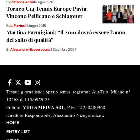
By
Stefano Grazia
16 Agosto 2011
Torneo U14 Tennis Europe Pavia:
Vincono Pellicano e Schlageter
By
L. Fiorino
9 Maggio 2015
Martina Parmigiani: “Il 2010 dovrà essere l’anno
del salto di qualità”
By
Alessandro Nizegorodcew
3 Dicembre 2009
Testata giornalistica
registrata Aut-Trib Milano n°
Spazio Tennis
10268 del 15/09/2025
VIBES MEDIA SRL
Editore:
, P.iva 14250480960
Direttore Responsabile: Alessandro Nizegorodcew
HOME
ENTRY LIST