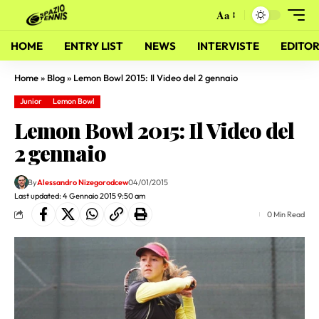
Aa
HOME
ENTRY LIST
NEWS
INTERVISTE
EDITOR
Home
»
Blog
»
Lemon Bowl 2015: Il Video del 2 gennaio
Junior
Lemon Bowl
Lemon Bowl 2015: Il Video del
2 gennaio
By
Alessandro Nizegorodcew
04/01/2015
Last updated: 4 Gennaio 2015 9:50 am
0 Min Read