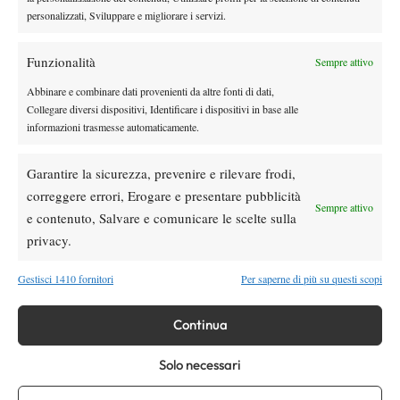
personalizzati, Sviluppare e migliorare i servizi.
Quinn, Sonego entra nel tabellone
Funzionalità
Sempre attivo
Tennis in TV
Masters 1000 Cincinnati 2026: a che ora e
Abbinare e combinare dati provenienti da altre fonti di dati,
Collegare diversi dispositivi, Identificare i dispositivi in base alle
dove vedere il sorteggio del tabellone
informazioni trasmesse automaticamente.
News
Garantire la sicurezza, prevenire e rilevare frodi,
Rusedski sul futuro di Alcaraz: “Non
correggere errori, Erogare e presentare pubblicità
giocherà lo US Open, forse non lo vedremo
Sempre attivo
e contenuto, Salvare e comunicare le scelte sulla
più nel 2026”
privacy.
Atp
News
Masters 1000 Montreal 2026, Musetti: “Mi
Gestisci 1410 fornitori
Per saperne di più su questi scopi
manca ancora la costanza, fa male rivivere
sempre le stesse sensazioni”
Continua
SOCIAL
Solo necessari