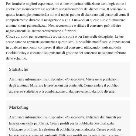
Per fornire le migliori esperienze, noi e i nostri partner utilizziamo tecnologie come i
cookie per memorizzare e/o accedere alle informazioni del dispositivo. Il consenso a
queste tecnologie permetterà a noi e ai nostri partner di elaborare dati personali come il
comportamento durante la navigazione o gli ID univoci su questo sito e di mostrare
annunci (non) personalizzati. Non acconsentire o ritirare il consenso può influire
negativamente su alcune caratteristiche e funzioni.
Clicca qui sotto per acconsentire a quanto sopra o per fare scelte dettagliate. Le tue
TAGGED:
Fadi Bidan
Giorgio Tabacco
Lemon Bowl
scelte saranno applicate solamente a questo sito. È possibile modificare le impostazioni
Lemon Bowl 2015
Riccardo Rotilio
Video
in qualsiasi momento, compreso il ritiro del consenso, utilizzando i pulsanti della
Cookie Policy o cliccando sul pulsante di gestione del consenso nella parte inferiore
dello schermo.
Statistiche
Archiviare informazioni su dispositivo e/o accedervi, Misurare le prestazioni
degli annunci, Misurare le prestazioni dei contenuti, Comprendere il pubblico
Nessun commento
attraverso statistiche o la combinazione di dati provenienti da fonti diverse.
Devi essere
connesso
per inviare un commento.
Marketing
Archiviare informazioni su dispositivo e/o accedervi, Utilizzare dati limitati per
DI TENDENZA
la selezione della pubblicità, Creare profili per la pubblicità personalizzata,
News
Utilizzare profili per la selezione di pubblicità personalizzata, Creare profili per
la personalizzazione dei contenuti, Utilizzare profili per la selezione di contenuti
Masters 1000 Cincinnati 2026: forfait di