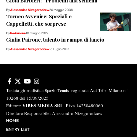
Gioia Barbieri: “Problemi alla schiena”
By
Alessandro Nizegorodcew
26 Maggio 2008
Torneo Avvenire: Speziali e
Cappelletti, che sorprese
By
Redazione
10 Giugno 2015
Giulia Pairone, talento in rampa di lancio
By
Alessandro Nizegorodcew
16 Luglio 2012
Testata giornalistica
registrata Aut-Trib Milano n°
Spazio Tennis
10268 del 15/09/2025
VIBES MEDIA SRL
Editore:
, P.iva 14250480960
Direttore Responsabile: Alessandro Nizegorodcew
HOME
ENTRY LIST