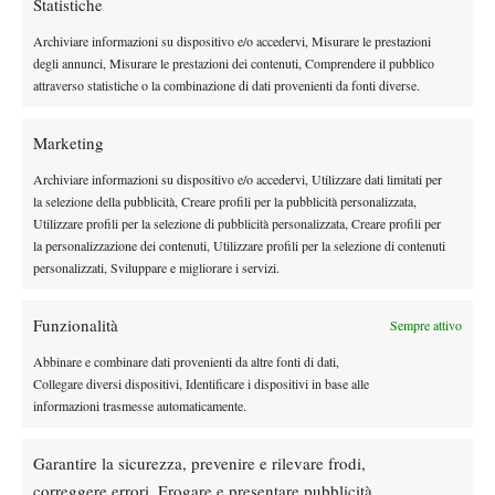
Statistiche
Sinner, 84 settimane da numero 1 ATP:
Archiviare informazioni su dispositivo e/o accedervi, Misurare le prestazioni
avvicinato ancora Agassi
degli annunci, Misurare le prestazioni dei contenuti, Comprendere il pubblico
attraverso statistiche o la combinazione di dati provenienti da fonti diverse.
Atp
News
Marketing
Montreal, Mensik ai quarti: battuto Van de
Zandschulp, ora Shelton
Archiviare informazioni su dispositivo e/o accedervi, Utilizzare dati limitati per
la selezione della pubblicità, Creare profili per la pubblicità personalizzata,
Utilizzare profili per la selezione di pubblicità personalizzata, Creare profili per
Atp
News
la personalizzazione dei contenuti, Utilizzare profili per la selezione di contenuti
Montreal, Merida supera Griekspoor e vola
personalizzati, Sviluppare e migliorare i servizi.
ai quarti: l’ascesa dello spagnolo continua
Funzionalità
Sempre attivo
News
Abbinare e combinare dati provenienti da altre fonti di dati,
Masters 1000 Montreal 2026: Fonseca
Collegare diversi dispositivi, Identificare i dispositivi in base alle
sbatte su Shelton, avanza il campione in
informazioni trasmesse automaticamente.
carica
Garantire la sicurezza, prevenire e rilevare frodi,
SOCIAL
correggere errori, Erogare e presentare pubblicità