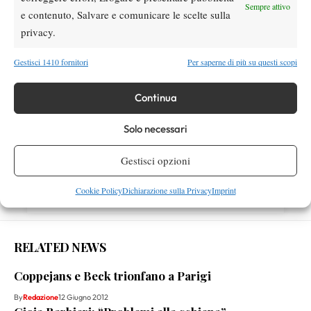
Sempre attivo
e contenuto, Salvare e comunicare le scelte sulla
privacy.
Facebook
Gestisci 1410 fornitori
Per saperne di più su questi scopi
X
Continua
Solo necessari
Instagram
Gestisci opzioni
Cookie Policy
Dichiarazione sulla Privacy
Imprint
Youtube
RELATED NEWS
Coppejans e Beck trionfano a Parigi
By
Redazione
12 Giugno 2012