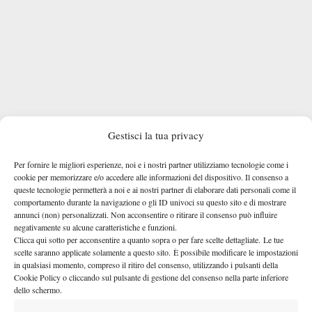
Gestisci la tua privacy
Per fornire le migliori esperienze, noi e i nostri partner utilizziamo tecnologie come i
cookie per memorizzare e/o accedere alle informazioni del dispositivo. Il consenso a
queste tecnologie permetterà a noi e ai nostri partner di elaborare dati personali come il
comportamento durante la navigazione o gli ID univoci su questo sito e di mostrare
annunci (non) personalizzati. Non acconsentire o ritirare il consenso può influire
Nessun commento
negativamente su alcune caratteristiche e funzioni.
Devi essere
connesso
per inviare un commento.
Clicca qui sotto per acconsentire a quanto sopra o per fare scelte dettagliate. Le tue
scelte saranno applicate solamente a questo sito. È possibile modificare le impostazioni
in qualsiasi momento, compreso il ritiro del consenso, utilizzando i pulsanti della
Cookie Policy o cliccando sul pulsante di gestione del consenso nella parte inferiore
DI TENDENZA
dello schermo.
Atp
News