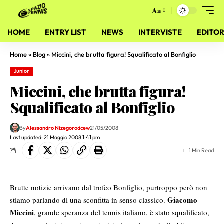
Aa
HOME
ENTRY LIST
NEWS
INTERVISTE
EDITOR
Home
»
Blog
»
Miccini, che brutta figura! Squalificato al Bonfiglio
Junior
Miccini, che brutta figura!
Squalificato al Bonfiglio
By
Alessandro Nizegorodcew
21/05/2008
Last updated: 21 Maggio 2008 1:41 pm
1 Min Read
Brutte notizie arrivano dal trofeo Bonfiglio, purtroppo però non
Giacomo
stiamo parlando di una sconfitta in senso classico.
Miccini
, grande speranza del tennis italiano, è stato squalificato,