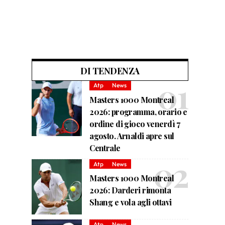
DI TENDENZA
Atp
News
Masters 1000 Montreal
2026: programma, orario e
ordine di gioco venerdì 7
agosto. Arnaldi apre sul
Centrale
Atp
News
Masters 1000 Montreal
2026: Darderi rimonta
Shang e vola agli ottavi
Atp
News