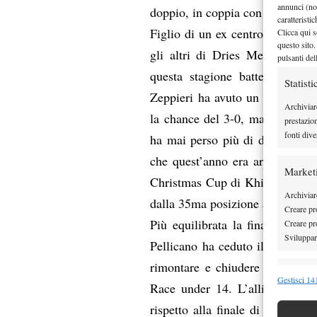
annunci (no
doppio, in coppia con il connazi
caratteristi
Figlio di un ex centrocampista 
Clicca qui s
questo sito.
gli altri di Dries Mertens, Le
pulsanti del
questa stagione battendo l’az
Statisti
Zeppieri ha avuto un piccolo m
Archiviar
la chance del 3-0, ma da quel 
prestazio
fonti dive
ha mai perso più di due game a 
che quest’anno era arrivato al 
Market
Christmas Cup di Khimki e a mar
Archiviare
dalla 35ma posizione attualment
Creare pro
Più equilibrata la finale femmi
Creare pro
Sviluppare
Pellicano ha ceduto il primo s
rimontare e chiudere 3-6, 6-2,
Funzion
Gestisci 141
Race under 14. L’allieva di Fa
Abbinare e
rispetto alla finale di doppio 
Identifica