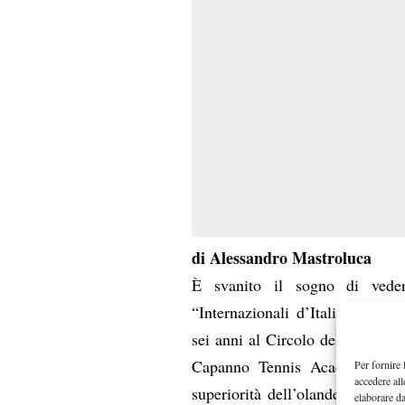
di Alessandro Mastroluca
È svanito il sogno di veder
“Internazionali d’Italia under
sei anni al Circolo del Tennis e
Capanno Tennis Academy di La
Per fornire 
accedere all
superiorità dell’olandese Christi
elaborare d