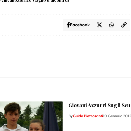
Pellicano
torneo stagno d'alcontres
Facebook
Giovani Azzurri Sugli Scu
By
Guido Pietrosanti
10 Gennaio 201