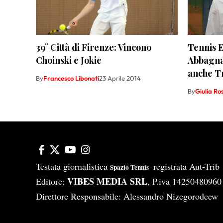
39° Città di Firenze: Vincono
Tennis E
Choinski e Jokic
Abbagna
anche T
By
Francesco Libonati
23 Aprile 2014
By
Giulia Ros
Testata giornalistica
registrata Aut-Tri
Spazio Tennis
VIBES MEDIA SRL
Editore:
, P.iva 14250480960
Direttore Responsabile: Alessandro Nizegorodcew