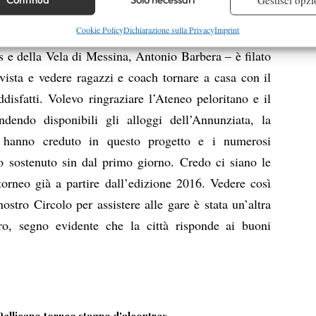
asia Tikhonova.
re la sicurezza, prevenire e rilevare frodi, correggere errori,
Cookie Policy
Dichiarazione sulla Privacy
Imprint
uesti nove giorni di grande tennis – ha detto il
 e presentare pubblicità e contenuto, Salvare e comunicare le
Semp
s e della Vela di Messina, Antonio Barbera – è filato
sulla privacy.
 vista e vedere ragazzi e coach tornare a casa con il
ddisfatti. Volevo ringraziare l’Ateneo peloritano e il
dendo disponibili gli alloggi dell’Annunziata, la
 hanno creduto in questo progetto e i numerosi
o sostenuto sin dal primo giorno. Credo ci siano le
 torneo già a partire dall’edizione 2016. Vedere così
 nostro Circolo per assistere alle gare è stata un’altra
o, segno evidente che la città risponde ai buoni