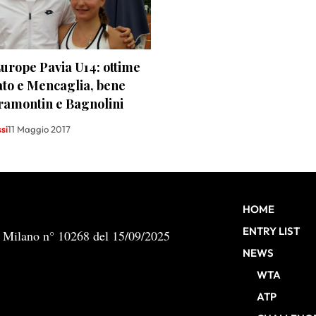
urope Pavia U14: ottime
to e Mencaglia, bene
ramontin e Bagnolini
si
11 Maggio 2017
HOME
ENTRY LIST
b Milano n° 10268 del 15/09/2025
NEWS
WTA
ATP