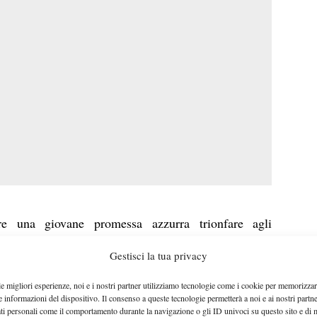
e una giovane promessa azzurra trionfare agli
 14-XXVII Trofeo Stagno D’Alcontres”, tornati dopo
Gestisci la tua privacy
 della Vela di Messina. Giulio Zeppieri, allievo della
tina, ha potuto davvero poco per contrastare la
le migliori esperienze, noi e i nostri partner utilizziamo tecnologie come i cookie per memorizzar
e informazioni del dispositivo. Il consenso a queste tecnologie permetterà a noi e ai nostri partne
an Lerby, che ha bissato il titolo conquistato ieri in
ati personali come il comportamento durante la navigazione o gli ID univoci su questo sito e di 