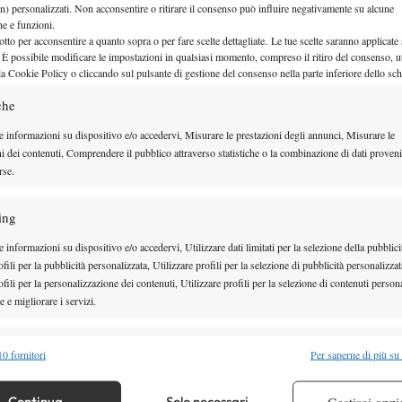
n) personalizzati. Non acconsentire o ritirare il consenso può influire negativamente su alcune
onale Weststrate.
che e funzioni.
danese dell’Ajax e de Bayern Mocaco, ora agente tra
otto per acconsentire a quanto sopra o per fare scelte dettagliate. Le tue scelte saranno applicate
 È possibile modificare le impostazioni in qualsiasi momento, compreso il ritiro del consenso, ut
rby ha conquistato il suo primo torneo under-14 di
la Cookie Policy o cliccando sul pulsante di gestione del consenso nella parte inferiore dello sc
zurro con un netto 6-2 6-2. Solo nel secondo set,
che
omento di speranza. Ha allungato sul 2-0 e mancato
e informazioni su dispositivo e/o accedervi, Misurare le prestazioni degli annunci, Misurare le
momento è stato un monologo dell’olandese che non
ni dei contenuti, Comprendere il pubblico attraverso statistiche o la combinazione di dati proveni
rse.
set per tutto il torneo. Con questo successo Lerby,
massimo in semifinale, a gennaio alla O1 Properties
ing
zo alla Narva Cup in Estonia, è destinato a risalire
 informazioni su dispositivo e/o accedervi, Utilizzare dati limitati per la selezione della pubblici
e occupata nella Race to Masters.
fili per la pubblicità personalizzata, Utilizzare profili per la selezione di pubblicità personalizzat
nile. La testa di serie numero 1, la maltese Helene
fili per la personalizzazione dei contenuti, Utilizzare profili per la selezione di contenuti persona
 e migliorare i servizi.
et contro la russa Ksenia Domnina, ma ha saputo poi
 6-3. Un successo che la proietta al numero 1 nella
alità
Semp
0 fornitori
Per saperne di più su
bio Lavazza a Sanremo si è così presa la rivincita
 combinare dati provenienti da altre fonti di dati, Collegare diversi dispositivi,
di ieri, giocata in coppia con Maria Novikova e persa
re i dispositivi in base alle informazioni trasmesse automaticamente.
Continua
Solo necessari
Gestisci opzi