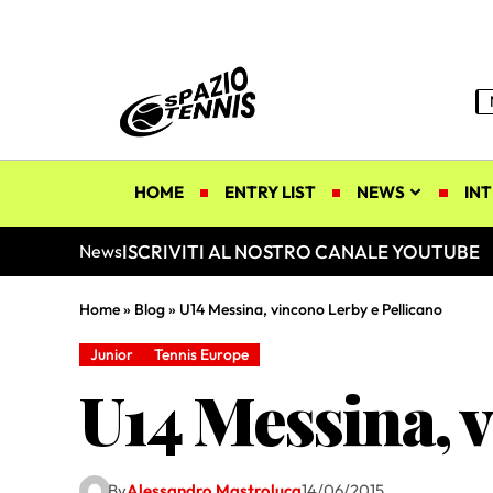
HOME
ENTRY LIST
NEWS
INT
ISCRIVITI AL NOSTRO CANALE YOUTUBE
News
Home
»
Blog
»
U14 Messina, vincono Lerby e Pellicano
Junior
Tennis Europe
U14 Messina, 
By
Alessandro Mastroluca
14/06/2015