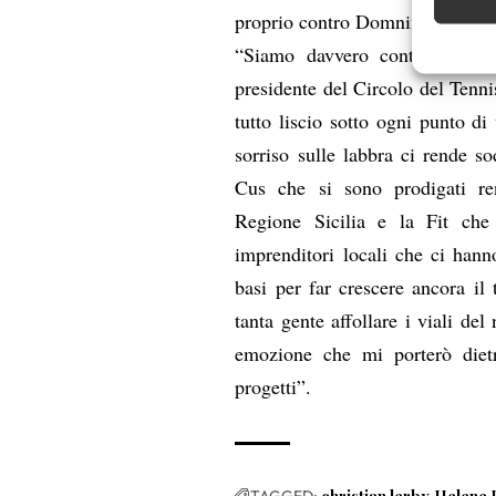
proprio contro Domnina e Anast
Garanti
“Siamo davvero contenti per q
Erogare
presidente del Circolo del Tenni
scelte 
tutto liscio sotto ogni punto di
sorriso sulle labbra ci rende so
Cus che si sono prodigati ren
Regione Sicilia e la Fit che
imprenditori locali che ci hann
basi per far crescere ancora il
tanta gente affollare i viali del
emozione che mi porterò dietr
progetti”.
TAGGED: