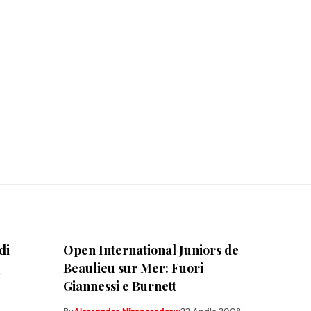
di
Open International Juniors de
Beaulieu sur Mer: Fuori
2
Giannessi e Burnett
By
Alessandro Nizegorodcew
22 Aprile 2008