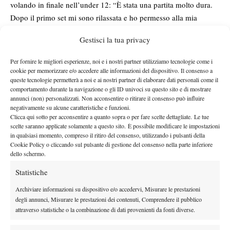
volando in finale nell’under 12: “È stata una partita molto dura.
Dopo il primo set mi sono rilassata e ho permesso alla mia
avversaria di rientrare nel match, poi per fortuna ho ritrovato la
Gestisci la tua privacy
concentrazione ed è andata bene”. Nicole Molaro (TC Parioli)
l’altra finalista, grazie al successo ai danni di Gaia Mais per 4-6
Per fornire le migliori esperienze, noi e i nostri partner utilizziamo tecnologie come i
6-3 6-2. Tra i maschi si interrompe la corsa del qualificato Dennis
cookie per memorizzare e/o accedere alle informazioni del dispositivo. Il consenso a
queste tecnologie permetterà a noi e ai nostri partner di elaborare dati personali come il
Spircu, eliminato con il punteggio di 6-3 6-1 da Antonio
comportamento durante la navigazione o gli ID univoci su questo sito e di mostrare
Marigliano (Atheneo Tennis Napoli). Avanti anche Lorenzo De
annunci (non) personalizzati. Non acconsentire o ritirare il consenso può influire
Vizia (CT Giotto Arezzo), giustiziere di Leonardo Leti Messina
negativamente su alcune caratteristiche e funzioni.
Clicca qui sotto per acconsentire a quanto sopra o per fare scelte dettagliate. Le tue
per 7-5 6-2.
scelte saranno applicate solamente a questo sito. È possibile modificare le impostazioni
Under 10
– Brilla Camilla Castracani: l’americana classe 2010
in qualsiasi momento, compreso il ritiro del consenso, utilizzando i pulsanti della
Cookie Policy o cliccando sul pulsante di gestione del consenso nella parte inferiore
ha lasciato 2 game (6-1 6-1) anche a Francesca Montorsi,
dello schermo.
raggiungendo la finale under 10. La sua avversaria sarà Silvia
Dalle Molle (Atlas ASD di Roma), che ha eliminato (7-5 6-3)
Statistiche
Sara Brescini. A contendersi il titolo maschile saranno Andrei
Archiviare informazioni su dispositivo e/o accedervi, Misurare le prestazioni
Radu, numero 2 della Romania (6-1 6-1 ad Andrea Cerbo) e
degli annunci, Misurare le prestazioni dei contenuti, Comprendere il pubblico
Stefano Palanza dell’SGT Sport di Chieti (6-1 6-2 a Riccardo
attraverso statistiche o la combinazione di dati provenienti da fonti diverse.
Petrolani).