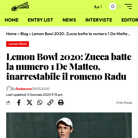
Aa
HOME
ENTRY LIST
NEWS
INTERVISTE
EDITOR
Home
»
Blog
»
Lemon Bowl 2020: Zucca batte la numero 1 De Matteo, inarrestabile il romeno Radu
Lemon Bowl
Lemon Bowl 2020: Zucca batte
la numero 1 De Matteo,
inarrestabile il romeno Radu
By
Redazione
05/01/2020
Last updated: 5 Gennaio 2020 9:15 pm
3 Min Read