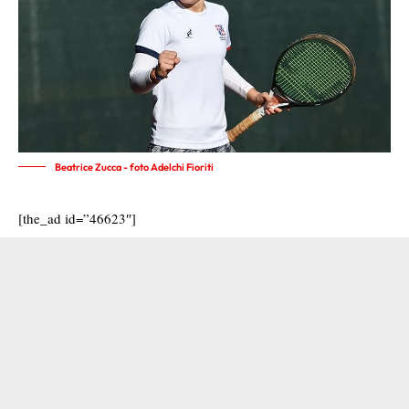
Beatrice Zucca - foto Adelchi Fioriti
[the_ad id=”46623″]