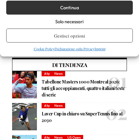
Continua
Solo necessari
Nessun commento
Gestisci opzioni
Devi essere
connesso
per inviare un commento.
Cookie Policy
Dichiarazione sulla Privacy
Imprint
DI TENDENZA
Atp
News
Tabellone Masters 1000 Montreal 2026:
tutti gli accoppiamenti, quattro italiani teste
di serie
Atp
News
Laver Cup in chiaro su SuperTennis fino al
2030
Atp
News
US Open