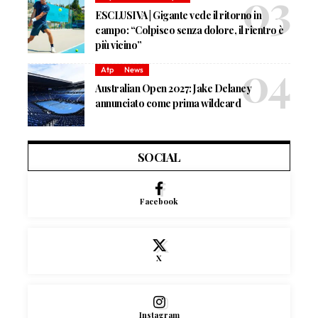
ESCLUSIVA | Gigante vede il ritorno in
campo: “Colpisco senza dolore, il rientro è
più vicino”
Atp
News
Australian Open 2027: Jake Delaney
annunciato come prima wildcard
SOCIAL
Facebook
X
Instagram