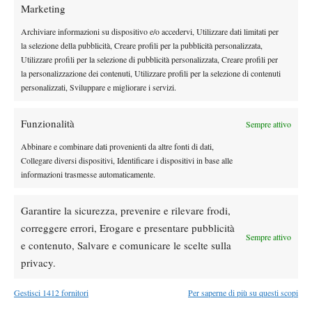
Domani, lunedì 6 gennaio, sono previste le 6 finali a partire dalle
Marketing
ore 10.00. Tutte le informazioni, le foto e i commenti delle
Archiviare informazioni su dispositivo e/o accedervi, Utilizzare dati limitati per
passate edizioni del torneo sono disponibili sul sito web ufficiale:
la selezione della pubblicità, Creare profili per la pubblicità personalizzata,
www.lemonbowl.it
Utilizzare profili per la selezione di pubblicità personalizzata, Creare profili per
la personalizzazione dei contenuti, Utilizzare profili per la selezione di contenuti
personalizzati, Sviluppare e migliorare i servizi.
Funzionalità
Sempre attivo
Fai clic su "Accetto" per abilitare Youtube
Cookie Policy
Abbinare e combinare dati provenienti da altre fonti di dati,
Collegare diversi dispositivi, Identificare i dispositivi in base alle
Accetto
informazioni trasmesse automaticamente.
Garantire la sicurezza, prevenire e rilevare frodi,
correggere errori, Erogare e presentare pubblicità
Sempre attivo
e contenuto, Salvare e comunicare le scelte sulla
privacy.
TAGGED:
Lemon Bowl
Gestisci 1412 fornitori
Per saperne di più su questi scopi