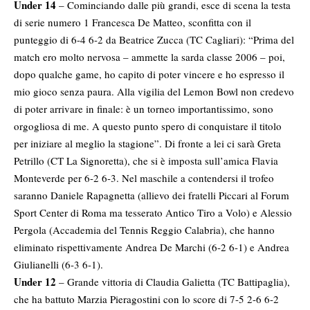
Under 14
– Cominciando dalle più grandi, esce di scena la testa
di serie numero 1 Francesca De Matteo, sconfitta con il
punteggio di 6-4 6-2 da Beatrice Zucca (TC Cagliari): “Prima del
match ero molto nervosa – ammette la sarda classe 2006 – poi,
dopo qualche game, ho capito di poter vincere e ho espresso il
mio gioco senza paura. Alla vigilia del Lemon Bowl non credevo
di poter arrivare in finale: è un torneo importantissimo, sono
orgogliosa di me. A questo punto spero di conquistare il titolo
per iniziare al meglio la stagione”. Di fronte a lei ci sarà Greta
Petrillo (CT La Signoretta), che si è imposta sull’amica Flavia
Monteverde per 6-2 6-3. Nel maschile a contendersi il trofeo
saranno Daniele Rapagnetta (allievo dei fratelli Piccari al Forum
Sport Center di Roma ma tesserato Antico Tiro a Volo) e Alessio
Pergola (Accademia del Tennis Reggio Calabria), che hanno
eliminato rispettivamente Andrea De Marchi (6-2 6-1) e Andrea
Giulianelli (6-3 6-1).
Under 12
– Grande vittoria di Claudia Galietta (TC Battipaglia),
che ha battuto Marzia Pieragostini con lo score di 7-5 2-6 6-2