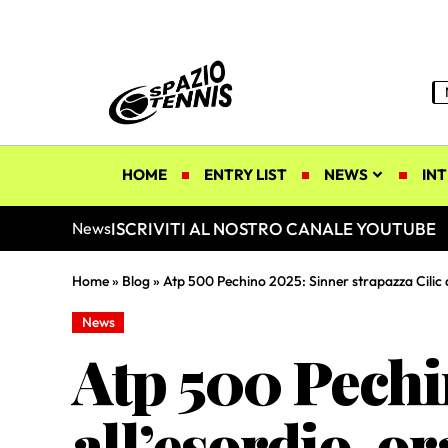
HOME
ENTRY LIST
NEWS
INT
ISCRIVITI AL NOSTRO CANALE YOUTUBE
News
Home
»
Blog
»
Atp 500 Pechino 2025: Sinner strapazza Cilic 
News
Atp 500 Pechin
all’esordio, o