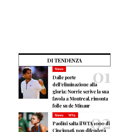
DI TENDENZA
News
Dalle porte
dell’eliminazione alla
gloria: Norrie scrive la sua
favola a Montreal, rimonta
folle su de Minaur
News
Wta
Paolini salta il WTA 1000 di
Cincinnati, non difenderà