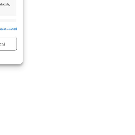
lizzati,
re attivo
 questi scopi
oni
re attivo