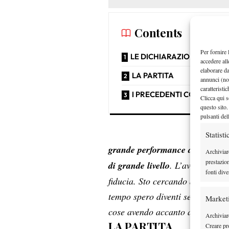
Contents
Per fornire 
LE DICHIARAZIONI POST 
accedere all
elaborare d
LA PARTITA
annunci (no
caratteristi
I PRECEDENTI CON ATMA
Clicca qui s
questo sito.
pulsanti del
Statisti
grande performance da parte m
Archiviar
prestazio
di grande livello
. L’aver brekka
fonti dive
fiducia. Sto cercando di migliora
tempo spero diventi sempre più 
Market
cose avendo accanto a me un g
Archiviare
LA PARTITA
Creare pro