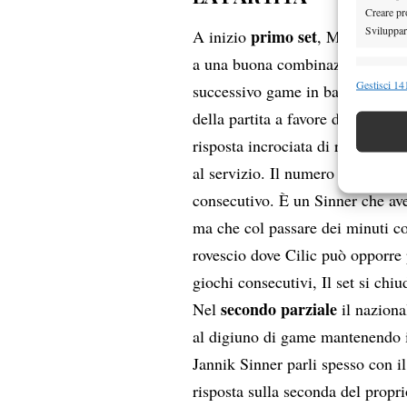
Creare pro
Sviluppare
primo set
A inizio
, Marin Cilic
a una buona combinazione servizi
Funzion
Gestisci 141
successivo game in battuta ma ri
Abbinare e
della partita a favore di Jannik 
Identifica
risposta incrociata di rovescio;
al servizio. Il numero 2 del mond
Garanti
Erogare
consecutivo. È un Sinner che ave
scelte 
ma che col passare dei minuti c
rovescio dove Cilic può opporre 
giochi consecutivi, Il set si chiu
secondo parziale
Nel
il naziona
al digiuno di game mantenendo i
Jannik Sinner parli spesso con il
risposta sulla seconda del propr