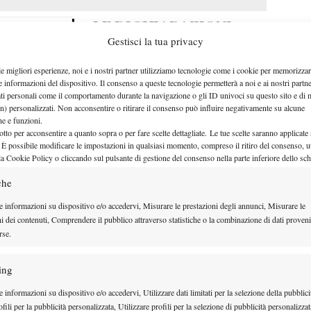
LE DICHIARAZIONI
Gestisci la tua privacy
POST MATCH
le migliori esperienze, noi e i nostri partner utilizziamo tecnologie come i cookie per memorizzar
“
Cerco sempre di mettere grande
MATCH
e informazioni del dispositivo. Il consenso a queste tecnologie permetterà a noi e ai nostri partne
ati personali come il comportamento durante la navigazione o gli ID univoci su questo sito e di 
attenzione nei match di primo
n) personalizzati. Non acconsentire o ritirare il consenso può influire negativamente su alcune
turno perché tante cose possono
che e funzioni.
NE
otto per acconsentire a quanto sopra o per fare scelte dettagliate. Le tue scelte saranno applicate
non andar bene quando devi
 È possibile modificare le impostazioni in qualsiasi momento, compreso il ritiro del consenso, ut
la Cookie Policy o cliccando sul pulsante di gestione del consenso nella parte inferiore dello sc
trovare il ritmo e la velocità in un
nuovo campo.
Oggi è stata una
che
ia
,
sono molto contento perché Cilic è un giocatore
e informazioni su dispositivo e/o accedervi, Misurare le prestazioni degli annunci, Misurare le
ni dei contenuti, Comprendere il pubblico attraverso statistiche o la combinazione di dati proveni
to abbastanza presto in entrambi i set mi ha dato
rse.
re con il servizio, a volte sono un po’ lento ma col
automatico. Sono contento di poter lavorare sulle
ing
randissimo team”.
 informazioni su dispositivo e/o accedervi, Utilizzare dati limitati per la selezione della pubblici
fili per la pubblicità personalizzata, Utilizzare profili per la selezione di pubblicità personalizzat