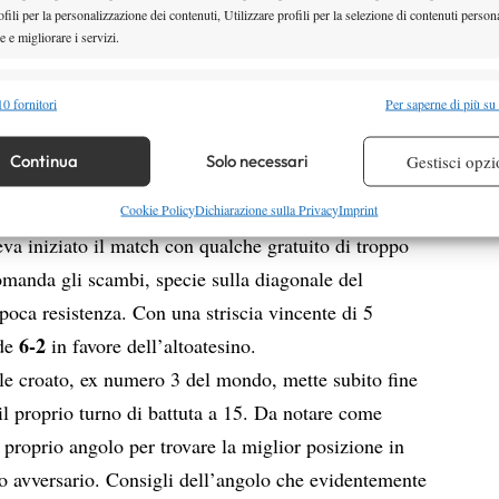
fili per la personalizzazione dei contenuti, Utilizzare profili per la selezione di contenuti persona
 e migliorare i servizi.
 è subito costretto ad annullare una palla break grazie
o e dritto. Il croato vede allungarsi anche il
alità
Semp
0 fornitori
Per saperne di più su
esce a portarlo a casa ai vantaggi. Il primo break
 combinare dati provenienti da altre fonti di dati, Collegare diversi dispositivi,
Sinner arriva nel corso del quinto gioco con un’ottima
re i dispositivi in base alle informazioni trasmesse automaticamente.
Continua
Solo necessari
Gestisci opzi
 break consolidato vincendo a zero il successivo game
o sale in cattedra e ottiene a zero il secondo break
re la sicurezza, prevenire e rilevare frodi, correggere errori,
Cookie Policy
Dichiarazione sulla Privacy
Imprint
 e presentare pubblicità e contenuto, Salvare e comunicare le
Semp
va iniziato il match con qualche gratuito di troppo
sulla privacy.
omanda gli scambi, specie sulla diagonale del
poca resistenza. Con una striscia vincente di 5
6-2
de
in favore dell’altoatesino.
le croato, ex numero 3 del mondo, mette subito fine
l proprio turno di battuta a 15. Da notare come
 proprio angolo per trovare la miglior posizione in
io avversario. Consigli dell’angolo che evidentemente