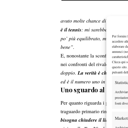
avuto molte chance di break nel 
è il tennis
: mi sarebbe piaciuto 
Per fornire 
po’ più equilibrato, ma lui è st
accedere all
bene”.
elaborare d
annunci (no
E, nonostante la sconfitta, non 
caratteristi
Clicca qui s
nei confronti del rivale e amico 
questo sito.
doppio.
La verità è che sono co
pulsanti del
ed è il numero uno in Argentina
Statisti
Uno sguardo al futuro
Archiviar
prestazio
obi
Per quanto riguarda i propri
fonti dive
traguardo primario rimare guada
Market
bisogna chiudere il libro e and
Archiviare