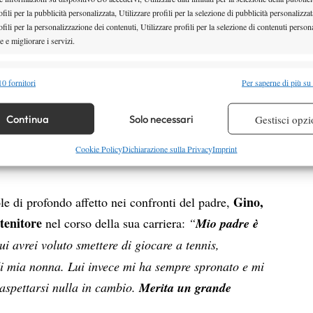
 primo obiettivo principale. Martedì si ricomincia:
il
fili per la pubblicità personalizzata, Utilizzare profili per la selezione di pubblicità personalizzat
é giochi tutte le settimane, ma allo stesso tempo il
fili per la personalizzazione dei contenuti, Utilizzare profili per la selezione di contenuti persona
 e migliorare i servizi.
unità e nuove chance”.
convocazione in
Coppa
ornare sul tema caldo della
alità
Semp
0 fornitori
Per saperne di più su
 in questo momento sto rappresentando l’Italia.
 combinare dati provenienti da altre fonti di dati, Collegare diversi dispositivi,
quadra italiana, però fin qui non sono stato
re i dispositivi in base alle informazioni trasmesse automaticamente.
Continua
Solo necessari
Gestisci opzi
a sono disponibile
, però non posso prevedere il
o alto”.
re la sicurezza, prevenire e rilevare frodi, correggere errori,
Cookie Policy
Dichiarazione sulla Privacy
Imprint
 e presentare pubblicità e contenuto, Salvare e comunicare le
Semp
sulla privacy.
Gino,
e di profondo affetto nei confronti del padre,
tenitore
nel corso della sua carriera:
“
Mio padre è
i avrei voluto smettere di giocare a tennis,
i mia nonna. Lui invece mi ha sempre spronato e mi
 aspettarsi nulla in cambio.
Merita un grande