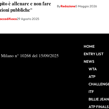
ito è allenare e non fare
By
Redazione
5 Maggio 2026
zioni pubbliche”
occadifuoco
29 Agosto 2025
HOME
ENTRY LIST
b Milano n° 10268 del 15/09/2025
NEWS
WTA
ATP
CHALLENG
ITF
BILLIE JEA
ATP FINALS