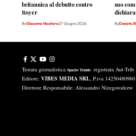
britannica al debutto contro
suo comp
Royer
dichiara
By
Giacomo Nicotera
27 Giugno 2026
By
Donato B
Testata giornalistica
registrata Aut-Tri
Spazio Tennis
VIBES MEDIA SRL
Editore:
, P.iva 14250480960
Direttore Responsabile: Alessandro Nizegorodcew