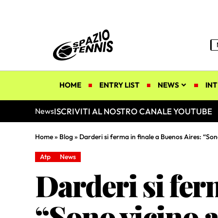
HOME
ENTRY LIST
NEWS
INT
ISCRIVITI AL NOSTRO CANALE YOUTUBE
News
Home
»
Blog
»
Darderi si ferma in finale a Buenos Aires: “Son
Atp
News
Darderi si fer
“Sono vicino a