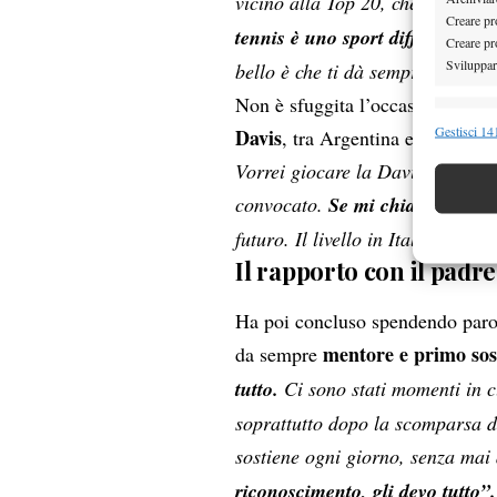
vicino alla Top 20, che è il mio
Creare pro
tennis è uno sport difficile
perch
Creare pro
Sviluppare
bello è che ti dà sempre opport
Non è sfuggita l’occasione per t
Funzion
Gestisci 141
Davis
, tra Argentina e Italia:
“Io
Abbinare e
Vorrei giocare la Davis per la s
Identifica
convocato.
Se mi chiama l’Itali
futuro. Il livello in Italia è molt
Garanti
Il rapporto con il padre
Erogare
scelte 
Ha poi concluso spendendo parol
mentore e primo sos
da sempre
tutto.
Ci sono stati momenti in cu
soprattutto dopo la scomparsa d
sostiene ogni giorno, senza mai
riconoscimento, gli devo tutto”.