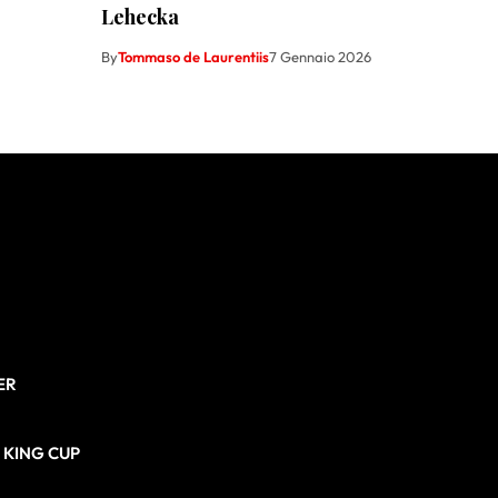
Lehecka
By
Tommaso de Laurentiis
7 Gennaio 2026
ER
N KING CUP