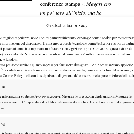
conferenza stampa -.
Magari ero
un po’ teso all’inizio, ma ho
primo set che non si sono concretizzate.
Ma questo
Gestisci la tua privacy
lottare un set in più o poter rendere il punteggio un
le migliori esperienze, noi e i nostri partner utilizziamo tecnologie come i cookie per memorizzar
ato sempre sopra e questo gli ha permesso di giocare
e informazioni del dispositivo. Il consenso a queste tecnologie permetterà a noi e ai nostri partne
ati personali come il comportamento durante la navigazione o gli ID univoci su questo sito e di 
n) personalizzati. Non acconsentire o ritirare il consenso può influire negativamente su alcune
sono mancate le parole di stima da parte di Luciano
che e funzioni.
otto per acconsentire a quanto sopra o per fare scelte dettagliate. Le tue scelte saranno applicate
argentino: “
È un grande amico, giochiamo spesso in
 È possibile modificare le impostazioni in qualsiasi momento, compreso il ritiro del consenso, ut
ntento che abbia vinto lui
. È la sua terza finale qui
la Cookie Policy o cliccando sul pulsante di gestione del consenso nella parte inferiore dello sc
. È un bravo ragazzo, di una buona famiglia”.
che
e informazioni su dispositivo e/o accedervi, Misurare le prestazioni degli annunci, Misurare le
ni dei contenuti, Comprendere il pubblico attraverso statistiche o la combinazione di dati proveni
ettivi personali
, volgendo uno sguardo al futuro, il
rse.
Top 20
gnare un posto in
:
“Questo torneo è finito,
ing
are avanti
, continuando a pensare che sono molto
 informazioni su dispositivo e/o accedervi, Utilizzare dati limitati per la selezione della pubblici