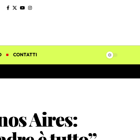
O
CONTATTI
nos Aires:
adre è tutto”