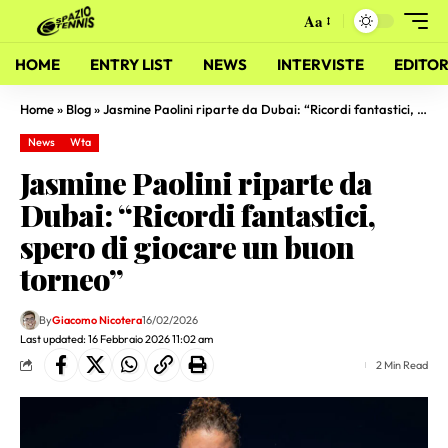
Aa
HOME
ENTRY LIST
NEWS
INTERVISTE
EDITOR
Home
»
Blog
»
Jasmine Paolini riparte da Dubai: “Ricordi fantastici, spero di giocare un buon torneo”
News
Wta
Jasmine Paolini riparte da
Dubai: “Ricordi fantastici,
spero di giocare un buon
torneo”
By
Giacomo Nicotera
16/02/2026
Last updated: 16 Febbraio 2026 11:02 am
2 Min Read