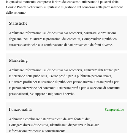
Alexandra Eala
in qualsiasi momento, compreso il ritiro del consenso, utilizzando i pulsanti della
febbraio sarà contro
, tennista non solo in gran
Cookie Policy o cliccando sul pulsante di gestione del consenso nella parte inferiore
forma — come dimostra la vittoria al primo turno contro
Hailey
dello schermo.
straordinario
Baptiste
— ma che può anche godere dello
Statistiche
supporto di una comunità filippina
sempre presente al suo
seguito.
“Alex è un talento incredibile e qui penso che riceverà
Archiviare informazioni su dispositivo e/o accedervi, Misurare le prestazioni
degli annunci, Misurare le prestazioni dei contenuti, Comprendere il pubblico
un grande supporto dalla comunità di Dubai.
Sarà una partita
attraverso statistiche o la combinazione di dati provenienti da fonti diverse.
bellissima da vedere, credo
. Cercherò di preparare al meglio la
tattica per il mio primo match”.
Marketing
Archiviare informazioni su dispositivo e/o accedervi, Utilizzare dati limitati per
la selezione della pubblicità, Creare profili per la pubblicità personalizzata,
TAGGED:
Primo Piano
Utilizzare profili per la selezione di pubblicità personalizzata, Creare profili per
la personalizzazione dei contenuti, Utilizzare profili per la selezione di contenuti
personalizzati, Sviluppare e migliorare i servizi.
Funzionalità
Sempre attivo
Abbinare e combinare dati provenienti da altre fonti di dati,
DI TENDENZA
Collegare diversi dispositivi, Identificare i dispositivi in base alle
informazioni trasmesse automaticamente.