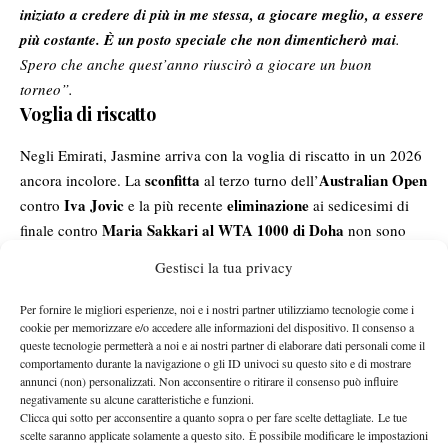
iniziato a credere di più in me stessa, a giocare meglio, a essere
più costante. È un posto speciale che non dimenticherò mai
.
Spero che anche quest’anno riuscirò a giocare un buon
torneo”.
Voglia di riscatto
Negli Emirati, Jasmine arriva con la voglia di riscatto in un 2026
sconfitta
Australian Open
ancora incolore. La
al terzo turno dell’
Iva Jovic
eliminazione
contro
e la più recente
ai sedicesimi di
Maria Sakkari
al WTA 1000 di Doha
finale contro
non sono
ancora andate giù alla trentenne toscana. E quale torneo, se non
Gestisci la tua privacy
riscattarsi e ripartire
Dubai, per
come solo lei sa fare: “
Sono
arrivata ieri e ho sentito che le condizioni sono piuttosto diverse
Per fornire le migliori esperienze, noi e i nostri partner utilizziamo tecnologie come i
cookie per memorizzare e/o accedere alle informazioni del dispositivo. Il consenso a
rispetto a Doha, quindi sto cercando di adattarmi un po’ e
queste tecnologie permetterà a noi e ai nostri partner di elaborare dati personali come il
vedremo come andrà la partita.
Spero di poter trarre da questi
comportamento durante la navigazione o gli ID univoci su questo sito e di mostrare
due giorni di allenamento le migliori sensazioni per poi
annunci (non) personalizzati. Non acconsentire o ritirare il consenso può influire
negativamente su alcune caratteristiche e funzioni.
scendere in campo nel mio primo turno
“.
Clicca qui sotto per acconsentire a quanto sopra o per fare scelte dettagliate. Le tue
L’esordio della numero 1 d’Italia, previsto per martedì 17
scelte saranno applicate solamente a questo sito. È possibile modificare le impostazioni