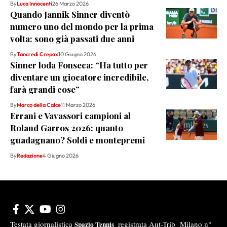
By
Luca Innocenti
26 Marzo 2026
Quando Jannik Sinner diventò
numero uno del mondo per la prima
volta: sono già passati due anni
By
Tancredi Crepax
10 Giugno 2026
Sinner loda Fonseca: “Ha tutto per
diventare un giocatore incredibile,
farà grandi cose”
By
Marco della Calce
11 Marzo 2026
Errani e Vavassori campioni al
Roland Garros 2026: quanto
guadagnano? Soldi e montepremi
By
Redazione
4 Giugno 2026
Testata giornalistica
registrata Aut-Trib Milano n°
Spazio Tennis