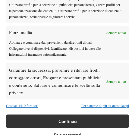
News
Wta
Utilizzare profili per la selezione di pubblicità personalizzata, Creare profili per
Paolini salta il WTA 1000 di Cincinnati, non
la personalizzazione dei contenuti, Utilizzare profili per la selezione di contenuti
difenderà la finale del 2025
personalizzati, Sviluppare e migliorare i servizi.
Funzionalità
Atp
News
Sempre attivo
Masters 1000 Montreal 2026: programma,
Abbinare e combinare dati provenienti da altre fonti di dati,
orario e ordine di gioco venerdì 7 agosto.
Collegare diversi dispositivi, Identificare i dispositivi in base alle
Arnaldi apre sul Centrale
informazioni trasmesse automaticamente.
Atp
News
Garantire la sicurezza, prevenire e rilevare frodi,
Masters 1000 Montreal 2026: Darderi
rimonta Shang e vola agli ottavi
correggere errori, Erogare e presentare pubblicità
Sempre attivo
e contenuto, Salvare e comunicare le scelte sulla
privacy.
Atp
News
Masters 1000 Montreal 2026: medical time
Gestisci 1410 fornitori
Per saperne di più su questi scopi
out per Shang contro Darderi
Continua
SOCIAL
Solo necessari