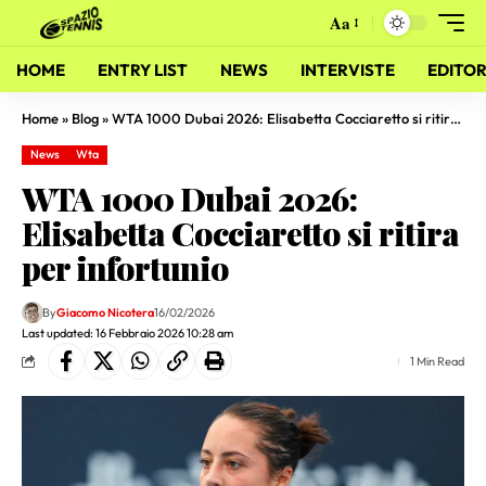
Aa
HOME
ENTRY LIST
NEWS
INTERVISTE
EDITOR
Home
»
Blog
»
WTA 1000 Dubai 2026: Elisabetta Cocciaretto si ritira per infortunio
News
Wta
WTA 1000 Dubai 2026:
Elisabetta Cocciaretto si ritira
per infortunio
By
Giacomo Nicotera
16/02/2026
Last updated: 16 Febbraio 2026 10:28 am
1 Min Read