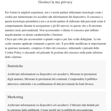
Gestisci la tua privacy
Il 2026 sta regalando più di qualche soddisfazione alla tennista
Per fornire le migliori esperienze, noi e i nostri partner utilizziamo tecnologie come i
WTA 250 di Hobart
azzurra. La vittoria del
contro Iva Jovic è la
cookie per memorizzare e/o accedere alle informazioni del dispositivo. Il consenso a
prova della crescita esponenziale che la classe 2001 sta
queste tecnologie permetterà a noi e ai nostri partner di elaborare dati personali come il
comportamento durante la navigazione o gli ID univoci su questo sito e di mostrare
attraversando. Con l’augurio di rivederla in campo il più presto
annunci (non) personalizzati. Non acconsentire o ritirare il consenso può influire
possibile, ora la priorità è il riposo e l’ascolto del proprio fisico,
negativamente su alcune caratteristiche e funzioni.
per tornare poi al massimo della salute e continuare a essere
Clicca qui sotto per acconsentire a quanto sopra o per fare scelte dettagliate. Le tue
scelte saranno applicate solamente a questo sito. È possibile modificare le impostazioni
competitiva.
in qualsiasi momento, compreso il ritiro del consenso, utilizzando i pulsanti della
Cookie Policy o cliccando sul pulsante di gestione del consenso nella parte inferiore
dello schermo.
Statistiche
TAGGED:
Primo Piano
Archiviare informazioni su dispositivo e/o accedervi, Misurare le prestazioni
degli annunci, Misurare le prestazioni dei contenuti, Comprendere il pubblico
attraverso statistiche o la combinazione di dati provenienti da fonti diverse.
Marketing
DI TENDENZA
Archiviare informazioni su dispositivo e/o accedervi, Utilizzare dati limitati per
la selezione della pubblicità, Creare profili per la pubblicità personalizzata,