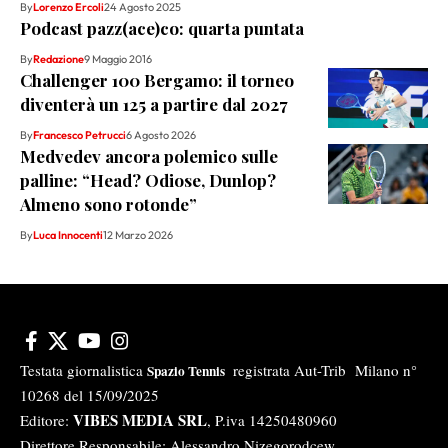
By
Lorenzo Ercoli
24 Agosto 2025
Podcast pazz(ace)co: quarta puntata
By
Redazione
9 Maggio 2016
Challenger 100 Bergamo: il torneo
diventerà un 125 a partire dal 2027
By
Francesco Petrucci
6 Agosto 2026
Medvedev ancora polemico sulle
palline: “Head? Odiose, Dunlop?
Almeno sono rotonde”
By
Luca Innocenti
12 Marzo 2026
Testata giornalistica
registrata Aut-Trib Milano n°
Spazio Tennis
10268 del 15/09/2025
VIBES MEDIA SRL
Editore:
, P.iva 14250480960
Direttore Responsabile: Alessandro Nizegorodcew