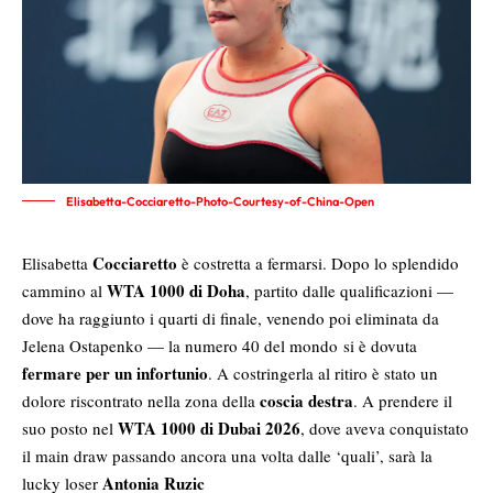
Elisabetta-Cocciaretto-Photo-Courtesy-of-China-Open
Cocciaretto
Elisabetta
è costretta a fermarsi. Dopo lo splendido
WTA
1000
di
Doha
cammino al
, partito dalle qualificazioni —
dove ha raggiunto i quarti di finale, venendo poi eliminata da
Jelena Ostapenko — la numero 40 del mondo si è dovuta
fermare per un infortunio
. A costringerla al ritiro è stato un
coscia destra
dolore riscontrato nella zona della
. A prendere il
WTA 1000 di Dubai 2026
suo posto nel
, dove aveva conquistato
il main draw passando ancora una volta dalle ‘quali’, sarà la
Antonia
Ruzic
lucky loser