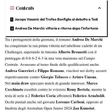
Contents
Jacopo Vasamì: dal Trofeo Bonfiglio al debutto a Todi
Andrea De Marchi: vittoria e ritorno dopo l’infortunio
Andrea De Marchi
Tra i protagonisti della giornata, il romano
ha conquistato la sua prima vittoria nel tabellone cadetto di un
Alberto Bronzetti
Challenger, superando in rimonta
con il
punteggio di 0-6 6-2 6-3 in una vera maratona sul Campo
Centrale. Avanzano al turno finale delle qualificazioni anche
Andrea Guerrieri
Filippo Romano
e
, vincitori nei derby azzurri
Giorgio Tabacco
Arturo Umena
rispettivamente contro
e
.
main draw
Marco
Nel
spiccano match di grande interesse:
Cecchinato
Remy Bertola
esordirà contro lo svizzero
, mentre la
Federico Coria
Federico Arnaboldi
testa di serie n.2
affronterà
.
Lorenzo Carboni
Occhi puntati anche sul giovane
, opposto al
Jan Kumstat
finalista degli Australian Open Junior 2024
.