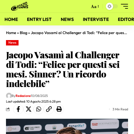
Aa
HOME
ENTRY LIST
NEWS
INTERVISTE
EDITOR
Home
»
Blog
»
Jacopo Vasamì al Challenger di Todi: “Felice per questi sei mesi. Sinner? Un ricordo indelebile”
News
Jacopo Vasamì al Challenger
di Todi: “Felice per questi sei
mesi. Sinner? Un ricordo
indelebile”
By
Redazione
10/08/2025
Last updated: 10 Agosto 2025 6:28 pm
3 Min Read