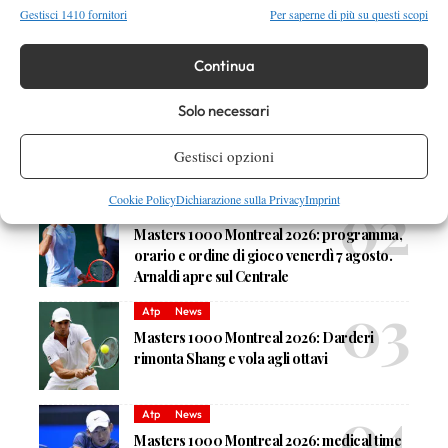
Gestisci 1410 fornitori
Per saperne di più su questi scopi
Continua
DI TENDENZA
News
Wta
Solo necessari
Paolini salta il WTA 1000 di Cincinnati, non
difenderà la finale del 2025
Gestisci opzioni
Cookie Policy
Dichiarazione sulla Privacy
Imprint
Atp
News
Masters 1000 Montreal 2026: programma,
orario e ordine di gioco venerdì 7 agosto.
Arnaldi apre sul Centrale
Atp
News
Masters 1000 Montreal 2026: Darderi
rimonta Shang e vola agli ottavi
Atp
News
Masters 1000 Montreal 2026: medical time