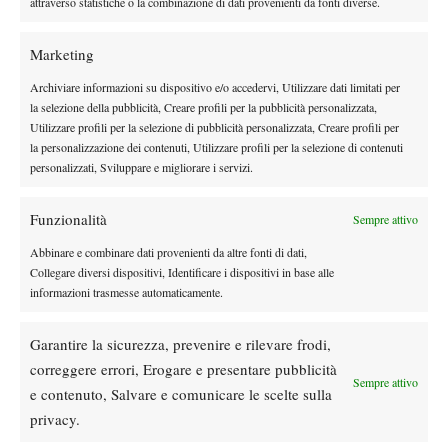
attraverso statistiche o la combinazione di dati provenienti da fonti diverse.
porterò con me per sempre”.
Andrea De Marchi: vittoria e ritorno dopo l’infortunio
Marketing
Andrea De Marchi
Per
il debutto in un Challenger è stato
Archiviare informazioni su dispositivo e/o accedervi, Utilizzare dati limitati per
la selezione della pubblicità, Creare profili per la pubblicità personalizzata,
dolcissimo: “La partita è iniziata male a causa del caldo, ma ho
Utilizzare profili per la selezione di pubblicità personalizzata, Creare profili per
trovato il giusto atteggiamento per ribaltarla. Vincere davanti alla
la personalizzazione dei contenuti, Utilizzare profili per la selezione di contenuti
mia famiglia è stato speciale”, ha raccontato il giovane romano.
personalizzati, Sviluppare e migliorare i servizi.
Dopo il best ranking di n.16 nel circuito under 18, De Marchi ha
affrontato un lungo stop per un edema osseo all’omero, ma ora è
Funzionalità
Sempre attivo
in ripresa e pronto alla sfida decisiva delle qualificazioni contro il
Abbinare e combinare dati provenienti da altre fonti di dati,
Eero Vasa
finlandese
.
Collegare diversi dispositivi, Identificare i dispositivi in base alle
informazioni trasmesse automaticamente.
Garantire la sicurezza, prevenire e rilevare frodi,
TAGGED:
Andrea De Marchi
Internazionali Todi
correggere errori, Erogare e presentare pubblicità
Jacopo Vasamì
Jannik Sinner
Sempre attivo
e contenuto, Salvare e comunicare le scelte sulla
privacy.