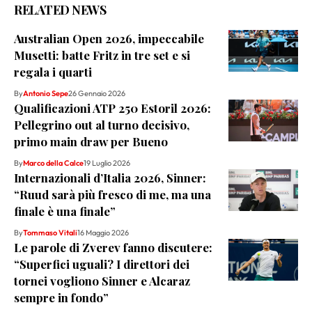
RELATED NEWS
Australian Open 2026, impeccabile
Musetti: batte Fritz in tre set e si
regala i quarti
By
Antonio Sepe
26 Gennaio 2026
Qualificazioni ATP 250 Estoril 2026:
Pellegrino out al turno decisivo,
primo main draw per Bueno
By
Marco della Calce
19 Luglio 2026
Internazionali d’Italia 2026, Sinner:
“Ruud sarà più fresco di me, ma una
finale è una finale”
By
Tommaso Vitali
16 Maggio 2026
Le parole di Zverev fanno discutere:
“Superfici uguali? I direttori dei
tornei vogliono Sinner e Alcaraz
sempre in fondo”