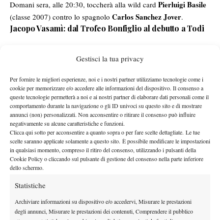
Pierluigi Basile
Domani sera, alle 20:30, toccherà alla wild card
Carlos Sanchez Jover
(classe 2007) contro lo spagnolo
.
Jacopo Vasamì: dal Trofeo Bonfiglio al debutto a Todi
Jacopo Vasamì
Il romano
, n.682 ATP e terzo nella classifica
Gestisci la tua privacy
mondiale Junior, arriva a Todi dopo un 2025 già memorabile: tre
Trofeo Bonfiglio
titoli ITF Junior, tra cui il prestigioso
, e una
Per fornire le migliori esperienze, noi e i nostri partner utilizziamo tecnologie come i
semifinale in un Challenger. “È la mia prima volta qui e devo dire
cookie per memorizzare e/o accedere alle informazioni del dispositivo. Il consenso a
che il torneo è organizzato in modo impeccabile – ha dichiarato
queste tecnologie permetterà a noi e ai nostri partner di elaborare dati personali come il
comportamento durante la navigazione o gli ID univoci su questo sito e di mostrare
Vasamì –. Ringrazio la FITP per la wild card e spero di onorarla
annunci (non) personalizzati. Non acconsentire o ritirare il consenso può influire
al meglio”.
negativamente su alcune caratteristiche e funzioni.
Clicca qui sotto per acconsentire a quanto sopra o per fare scelte dettagliate. Le tue
Wimbledon Junior
Reduce da esperienze internazionali, tra cui
scelte saranno applicate solamente a questo sito. È possibile modificare le impostazioni
Jannik Sinner
e un allenamento speciale con
, Vasamì è ora nel
in qualsiasi momento, compreso il ritiro del consenso, utilizzando i pulsanti della
pieno della transizione dal circuito giovanile a quello
Cookie Policy o cliccando sul pulsante di gestione del consenso nella parte inferiore
dello schermo.
Fabrizio Zeppieri
professionistico, guidato dal coach
dopo il
rientro dalla Rafa Nadal Academy: “Allenarmi con Jannik a
Statistiche
Wimbledon, poche ore prima del suo match di quarti di finale, è
Archiviare informazioni su dispositivo e/o accedervi, Misurare le prestazioni
stata un’esperienza unica. Ho imparato molto semplicemente
degli annunci, Misurare le prestazioni dei contenuti, Comprendere il pubblico
standogli vicino e giocando con lui. Si tratta di ricordi che