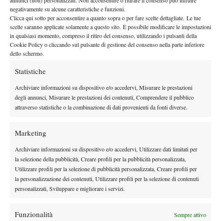
annunci (non) personalizzati. Non acconsentire o ritirare il consenso può influire
negativamente su alcune caratteristiche e funzioni.
Clicca qui sotto per acconsentire a quanto sopra o per fare scelte dettagliate. Le tue
scelte saranno applicate solamente a questo sito. È possibile modificare le impostazioni
in qualsiasi momento, compreso il ritiro del consenso, utilizzando i pulsanti della
Cookie Policy o cliccando sul pulsante di gestione del consenso nella parte inferiore
dello schermo.
Statistiche
DI TENDENZA
Archiviare informazioni su dispositivo e/o accedervi, Misurare le prestazioni
News
degli annunci, Misurare le prestazioni dei contenuti, Comprendere il pubblico
Dalle porte dell’eliminazione alla gloria:
attraverso statistiche o la combinazione di dati provenienti da fonti diverse.
Norrie scrive la sua favola a Montreal,
rimonta folle su de Minaur
Marketing
News
Wta
Archiviare informazioni su dispositivo e/o accedervi, Utilizzare dati limitati per
Paolini salta il WTA 1000 di Cincinnati, non
la selezione della pubblicità, Creare profili per la pubblicità personalizzata,
difenderà la finale del 2025
Utilizzare profili per la selezione di pubblicità personalizzata, Creare profili per
la personalizzazione dei contenuti, Utilizzare profili per la selezione di contenuti
personalizzati, Sviluppare e migliorare i servizi.
Atp
News
Masters 1000 Montreal 2026: programma,
Funzionalità
Sempre attivo
orario e ordine di gioco venerdì 7 agosto.