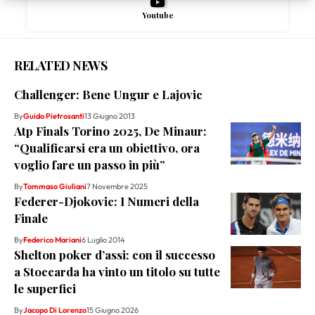
Youtube
RELATED NEWS
Challenger: Bene Ungur e Lajovic
By
Guido Pietrosanti
13 Giugno 2013
Atp Finals Torino 2025, De Minaur:
“Qualificarsi era un obiettivo, ora
voglio fare un passo in più”
By
Tommaso Giuliani
7 Novembre 2025
Federer-Djokovic: I Numeri della
Finale
By
Federico Mariani
6 Luglio 2014
Shelton poker d’assi: con il successo
a Stoccarda ha vinto un titolo su tutte
le superfici
By
Jacopo Di Lorenzo
15 Giugno 2026