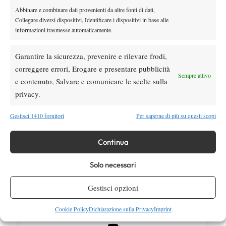
Arnaldi apre sul Centrale
Abbinare e combinare dati provenienti da altre fonti di dati,
Collegare diversi dispositivi, Identificare i dispositivi in base alle
Atp
News
informazioni trasmesse automaticamente.
Masters 1000 Montreal 2026: Darderi
rimonta Shang e vola agli ottavi
Garantire la sicurezza, prevenire e rilevare frodi,
correggere errori, Erogare e presentare pubblicità
Sempre attivo
e contenuto, Salvare e comunicare le scelte sulla
SOCIAL
privacy.
Gestisci 1410 fornitori
Per saperne di più su questi scopi
Facebook
Continua
X
Solo necessari
Gestisci opzioni
Instagram
Cookie Policy
Dichiarazione sulla Privacy
Imprint