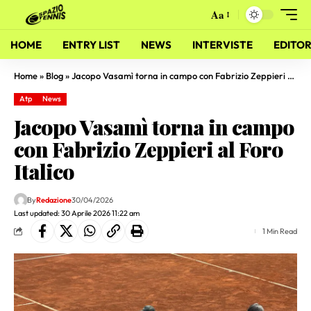
Aa
HOME
ENTRY LIST
NEWS
INTERVISTE
EDITOR
Home
»
Blog
»
Jacopo Vasamì torna in campo con Fabrizio Zeppieri al Foro Italico
Atp
News
Jacopo Vasamì torna in campo
con Fabrizio Zeppieri al Foro
Italico
By
Redazione
30/04/2026
Last updated: 30 Aprile 2026 11:22 am
1 Min Read