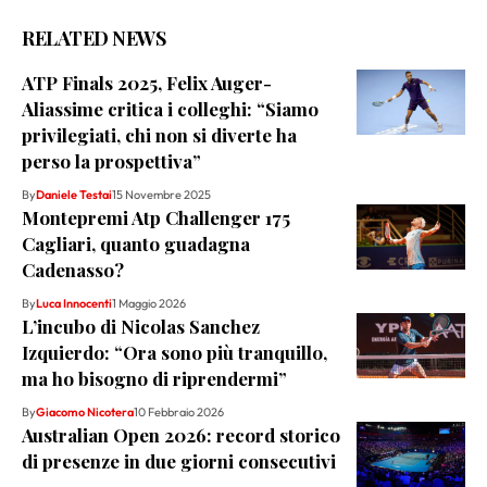
RELATED NEWS
ATP Finals 2025, Felix Auger-
Aliassime critica i colleghi: “Siamo
privilegiati, chi non si diverte ha
perso la prospettiva”
By
Daniele Testai
15 Novembre 2025
Montepremi Atp Challenger 175
Cagliari, quanto guadagna
Cadenasso?
By
Luca Innocenti
1 Maggio 2026
L’incubo di Nicolas Sanchez
Izquierdo: “Ora sono più tranquillo,
ma ho bisogno di riprendermi”
By
Giacomo Nicotera
10 Febbraio 2026
Australian Open 2026: record storico
di presenze in due giorni consecutivi