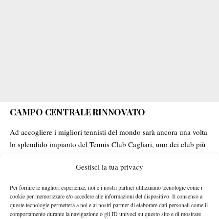
CAMPO CENTRALE RINNOVATO
Ad accogliere i migliori tennisti del mondo sarà ancora una volta
lo splendido impianto del Tennis Club Cagliari, uno dei club più
Il TC Cagliari
prestigiosi d’Italia.
è stato interessato negli ultimi
Gestisci la tua privacy
da un importante intervento di ammodernamento e, in occasione
del torneo, inaugurerà un Campo Centrale rinnovato e ancora più
Per fornire le migliori esperienze, noi e i nostri partner utilizziamo tecnologie come i
innovativo, progettato per garantire una migliore visuale sia agli
cookie per memorizzare e/o accedere alle informazioni del dispositivo. Il consenso a
spettatori presenti sugli spalti sia al pubblico televisivo.
“Il
queste tecnologie permetterà a noi e ai nostri partner di elaborare dati personali come il
comportamento durante la navigazione o gli ID univoci su questo sito e di mostrare
Sardegna Open torna con un campo centrale completamente