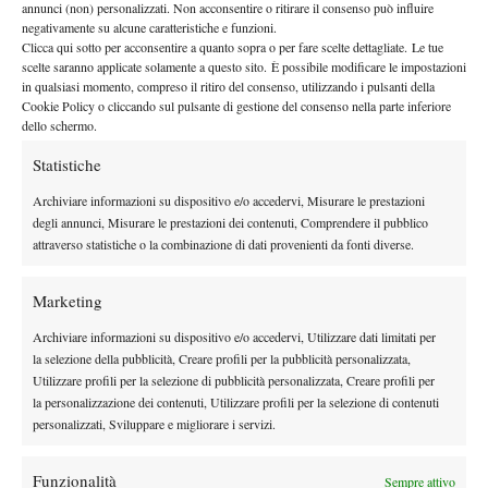
annunci (non) personalizzati. Non acconsentire o ritirare il consenso può influire
rinnovato e più accogliente: un intervento importante che
negativamente su alcune caratteristiche e funzioni.
Clicca qui sotto per acconsentire a quanto sopra o per fare scelte dettagliate. Le tue
rafforza una tradizione tennistica radicata e consolida la
scelte saranno applicate solamente a questo sito. È possibile modificare le impostazioni
presenza di questa manifestazione nel calendario internazionale.
in qualsiasi momento, compreso il ritiro del consenso, utilizzando i pulsanti della
La collocazione del torneo tra Madrid e Roma rappresenta una
Cookie Policy o cliccando sul pulsante di gestione del consenso nella parte inferiore
dello schermo.
straordinaria opportunità per gli atleti”
, ha sottolineato il
Angelo Binaghi
numero uno FITP
, che ha riconosciuto il grande
Statistiche
appeal del torneo sardo:
“In questa fase della stagione i migliori
Archiviare informazioni su dispositivo e/o accedervi, Misurare le prestazioni
giocatori del circuito si confrontano sulla terra battuta europea
degli annunci, Misurare le prestazioni dei contenuti, Comprendere il pubblico
e, già nelle passate edizioni, abbiamo visto sfidarsi in Sardegna
attraverso statistiche o la combinazione di dati provenienti da fonti diverse.
giocatori come Musetti, Fritz e Shelton, poi inseritisi stabilmente
tra i protagonisti del tennis mondiale. Ospitare un evento di
Marketing
questo livello significa accendere i riflettori sulla forte vocazione
Archiviare informazioni su dispositivo e/o accedervi, Utilizzare dati limitati per
sportiva e turistica dell’isola. Un sincero ringraziamento va
la selezione della pubblicità, Creare profili per la pubblicità personalizzata,
dunque all’Assessorato al Turismo della Regione Sardegna, che
Utilizzare profili per la selezione di pubblicità personalizzata, Creare profili per
la personalizzazione dei contenuti, Utilizzare profili per la selezione di contenuti
ha saputo cogliere questa occasione sostenendo la Federazione
personalizzati, Sviluppare e migliorare i servizi.
nella realizzazione di questo appuntamento internazional
e”.
Funzionalità
Sempre attivo