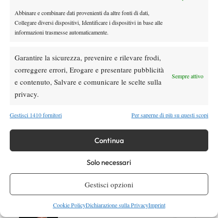
Abbinare e combinare dati provenienti da altre fonti di dati,
Collegare diversi dispositivi, Identificare i dispositivi in base alle
informazioni trasmesse automaticamente.
DI TENDENZA
Garantire la sicurezza, prevenire e rilevare frodi,
News
correggere errori, Erogare e presentare pubblicità
Masters 1000 Cincinnati 2026: forfait di
Sempre attivo
e contenuto, Salvare e comunicare le scelte sulla
Quinn, Sonego entra nel tabellone
privacy.
Tennis in TV
Gestisci 1410 fornitori
Per saperne di più su questi scopi
Masters 1000 Cincinnati 2026: a che ora e
dove vedere il sorteggio del tabellone
Continua
Solo necessari
News
Rusedski sul futuro di Alcaraz: “Non
Gestisci opzioni
giocherà lo US Open, forse non lo vedremo
più nel 2026”
Cookie Policy
Dichiarazione sulla Privacy
Imprint
Atp
News