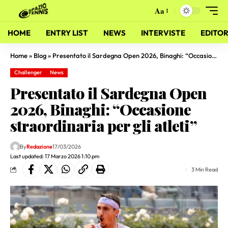
Aa
HOME
ENTRY LIST
NEWS
INTERVISTE
EDITOR
Home
»
Blog
»
Presentato il Sardegna Open 2026, Binaghi: “Occasione straordinaria per gli atleti”
Challenger
News
Presentato il Sardegna Open
2026, Binaghi: “Occasione
straordinaria per gli atleti”
By
Redazione
17/03/2026
Last updated: 17 Marzo 2026 1:10 pm
3 Min Read