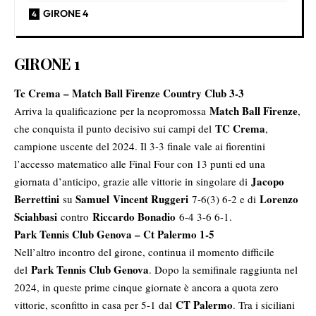
GIRONE 4
GIRONE 1
Tc Crema – Match Ball Firenze Country Club 3-3
Match Ball Firenze
Arriva la qualificazione per la neopromossa
,
TC Crema
che conquista il punto decisivo sui campi del
,
campione uscente del 2024. Il 3-3 finale vale ai fiorentini
l’accesso matematico alle Final Four con 13 punti ed una
Jacopo
giornata d’anticipo, grazie alle vittorie in singolare di
Berrettini
Samuel
Vincent Ruggeri
Lorenzo
su
7-6(3) 6-2 e di
Sciahbasi
Riccardo Bonadio
contro
6-4 3-6 6-1.
Park Tennis Club Genova – Ct Palermo
1-5
Nell’altro incontro del girone, continua il momento difficile
Park Tennis Club Genova
del
. Dopo la semifinale raggiunta nel
2024, in queste prime cinque giornate è ancora a quota zero
CT Palermo
vittorie, sconfitto in casa per 5-1 dal
. Tra i siciliani