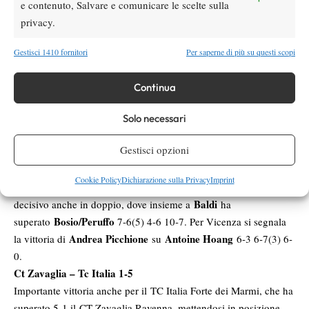
13 punti
Francesco Forti
Girone 3 a quota
. Tra i protagonisti
,
e contenuto, Salvare e comunicare le scelte sulla
Franco Agamennone
Forti-
vincitore su
6-2 6-3, e la coppia
privacy.
Vasamì
Bortolotti-Figl
, capace di imporsi in doppio su
6-7 6-4
Gestisci 1410 fornitori
10-2.
Per saperne di più su questi scopi
GIRONE 4
Continua
Sc Selva Alta – Tennis Comunali Vicenza 3-3
Sporting Club Selva Alta
Sei anni dopo l’ultimo titolo, lo
torna
Solo necessari
tra le migliori quattro d’Italia. Al club lombardo basta il pareggio
Gestisci opzioni
Tennis Comunali Vicenza
per 3-3 contro il
per assicurarsi la
con 11 punti
qualificazione alle Final Four
. Ottima la prova
Cookie Policy
Dichiarazione sulla Privacy
Imprint
Julian Ocleppo
Gabriele Bosio
di
, vincitore su
7-5 6-2 e
Baldi
decisivo anche in doppio, dove insieme a
ha
Bosio/Peruffo
superato
7-6(5) 4-6 10-7. Per Vicenza si segnala
Andrea Picchione
Antoine Hoang
la vittoria di
su
6-3 6-7(3) 6-
0.
Ct Zavaglia – Tc Italia 1-5
Importante vittoria anche per il TC Italia Forte dei Marmi, che ha
superato 5-1 il CT Zavaglia Ravenna, mettendosi in posizione