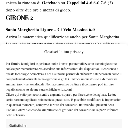
Oetzbach
Ceppellini
spicca la rimonta di
su
4-6 6-0 7-6 (3)
dopo oltre due ore e mezza di gioco.
GIRONE 2
Santa Margherita Ligure – Ct Vela Messina 6-0
Arriva la matematica qualificazione anche per Santa Margherita
Ligure, che in questa prima domenica di novembre ha rifilato un
netto 6-0 al CT Vela Messina. Una giornata di dominio assoluto
Gestisci la tua privacy
per i liguri, che non hanno concesso nemmeno un set nei sei
Per fornire le migliori esperienze, noi e i nostri partner utilizziamo tecnologie come i
Pedro
incontri disputati. Da segnalare la vittoria di
cookie per memorizzare e/o accedere alle informazioni del dispositivo. Il consenso a
Martínez
Fausto Tabacco
su
6-3 6-4. Seconda qualificazione
queste tecnologie permetterà a noi e ai nostri partner di elaborare dati personali come il
Santa Margherita Ligure
comportamento durante la navigazione o gli ID univoci su questo sito e di mostrare
consecutiva per
, che con una giornata
annunci (non) personalizzati. Non acconsentire o ritirare il consenso può influire
d’anticipo sigilla il Girone 2 a quota 13 punti e conferma anche
negativamente su alcune caratteristiche e funzioni.
quest’anno l’obiettivo di essere tra le pretendenti al titolo.
Clicca qui sotto per acconsentire a quanto sopra o per fare scelte dettagliate. Le tue
scelte saranno applicate solamente a questo sito. È possibile modificare le impostazioni
Sc Sassuolo – Junior Tennis M+ Performance 6-0
in qualsiasi momento, compreso il ritiro del consenso, utilizzando i pulsanti della
Altro 6-0 di giornata quello dello Sporting Club Sassuolo,
Cookie Policy o cliccando sul pulsante di gestione del consenso nella parte inferiore
vittorioso contro lo Junior Tennis Perugia. Trascinato
dello schermo.
Marcelo Arévalo
da
, campione Slam ed ex numero uno al
Statistiche