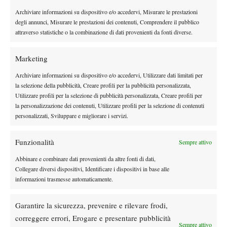
mondo in doppio, il team emiliano ha chiuso tutti gli incontri in
Archiviare informazioni su dispositivo e/o accedervi, Misurare le prestazioni
Arévalo
Gilberto Casucci
due set.
ha superato
6-2 6-1 e, in
degli annunci, Misurare le prestazioni dei contenuti, Comprendere il pubblico
Mattia Ricci
coppia con
, ha vinto anche il doppio 6-3 6-4
attraverso statistiche o la combinazione di dati provenienti da fonti diverse.
Manuel Guerrini
Giulio Casucci
contro
e
.
GIRONE 3
Marketing
Tc Sinalunga – Eur Sporting Club 1-5
Archiviare informazioni su dispositivo e/o accedervi, Utilizzare dati limitati per
la selezione della pubblicità, Creare profili per la pubblicità personalizzata,
Un’altra sconfitta per il TC Sinalunga, ex campione del 2022,
Utilizzare profili per la selezione di pubblicità personalizzata, Creare profili per
battuto in casa per 5-1 dall’ Eur Sporting Club. Gli ospiti romani
la personalizzazione dei contenuti, Utilizzare profili per la selezione di contenuti
conquistano così una vittoria importante che vale il secondo
personalizzati, Sviluppare e migliorare i servizi.
Ciavarella
posto nel girone. Da segnalare il successo di
sul
De Marchi
giovane
6-2 6-4, mentre l’unico punto per i toscani è
Funzionalità
Sempre attivo
Jozef Kovalik
Zapata Miralles
arrivato grazie a
, vittorioso su
al
Abbinare e combinare dati provenienti da altre fonti di dati,
termine di un match combattuto.
Collegare diversi dispositivi, Identificare i dispositivi in base alle
Tc Rungg – Ct Massa Lombarda 1-5
informazioni trasmesse automaticamente.
Sui campi del Sud Tirolo arriva invece la vittoria decisiva del CT
Massa Lombarda, che con il
Garantire la sicurezza, prevenire e rilevare frodi,
5-1 sul TC Rungg conquista l’accesso alle Final Four nel il
correggere errori, Erogare e presentare pubblicità
Sempre attivo