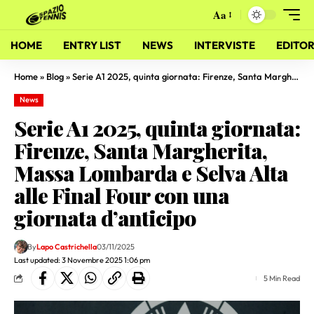
Aa
HOME
ENTRY LIST
NEWS
INTERVISTE
EDITOR
Home
»
Blog
»
Serie A1 2025, quinta giornata: Firenze, Santa Margherita, Massa Lombarda e Selva Alta alle Final Four con una giornata d’anticipo
News
Serie A1 2025, quinta giornata:
Firenze, Santa Margherita,
Massa Lombarda e Selva Alta
alle Final Four con una
giornata d’anticipo
By
Lapo Castrichella
03/11/2025
Last updated: 3 Novembre 2025 1:06 pm
5 Min Read