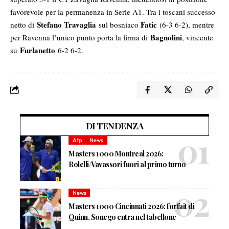
favorevole per la permanenza in Serie A1. Tra i toscani successo
Stefano Travaglia
Fatic
netto di
sul bosniaco
(6-3 6-2), mentre
Bagnolini
per Ravenna l’unico punto porta la firma di
, vincente
Furlanetto
su
6-2 6-2.
DI TENDENZA
Atp
News
Masters 1000 Montreal 2026:
Bolelli/Vavassori fuori al primo turno
News
Masters 1000 Cincinnati 2026: forfait di
Quinn, Sonego entra nel tabellone