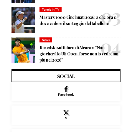
Tennis in TV
Masters 1000 Cincinnati 2026: a che ora e
dove vedere il sorteggio del tabellone
News
Rusedski sul futuro di Alcaraz: “Non
giocherà lo US Open, forse non lo vedremo
più nel 2026”
SOCIAL
Facebook
X