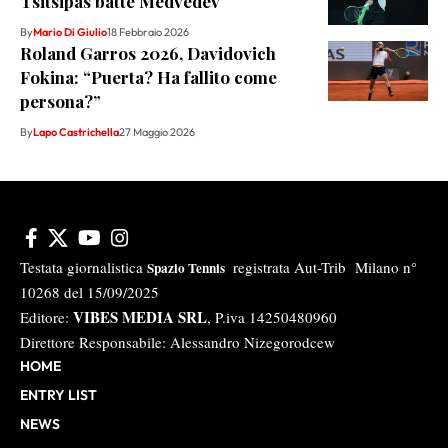
Tsitsipas batte Medvedev
By
Mario Di Giulio
18 Febbraio 2026
Roland Garros 2026, Davidovich
Fokina: “Puerta? Ha fallito come
persona?”
By
Lapo Castrichella
27 Maggio 2026
Testata giornalistica
registrata Aut-Trib Milano n°
Spazio Tennis
10268 del 15/09/2025
VIBES MEDIA SRL
Editore:
, P.iva 14250480960
Direttore Responsabile: Alessandro Nizegorodcew
HOME
ENTRY LIST
NEWS