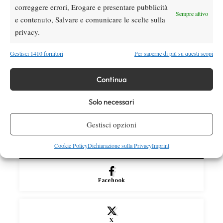
correggere errori, Erogare e presentare pubblicità
rimonta Shang e vola agli ottavi
Sempre attivo
e contenuto, Salvare e comunicare le scelte sulla
privacy.
Atp
News
Masters 1000 Montreal 2026: medical time
Gestisci 1410 fornitori
Per saperne di più su questi scopi
out per Shang contro Darderi
Continua
News
Wta
WTA 1000 Toronto 2026: pioggia pesante,
Solo necessari
gioco sospeso
Gestisci opzioni
Cookie Policy
Dichiarazione sulla Privacy
Imprint
SOCIAL
Facebook
X