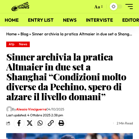
Aa
HOME
ENTRY LIST
NEWS
INTERVISTE
EDITOR
Home
»
Blog
»
Sinner archivia la pratica Altmaier in due set a Shanghai “Condizioni molto diverse da Pechino, spero di alzare il livello domani”
Atp
News
Sinner archivia la pratica
Altmaier in due set a
Shanghai “Condizioni molto
diverse da Pechino, spero di
alzare il livello domani”
By
Alessio Vinciguerra
04/10/2025
Last updated: 4 Ottobre 2025 2:38 pm
2 Min Read