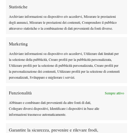
Statistiche
molta energia qui, perché il campo è piuttosto leento. Sono
molto contento oggi, vediamo cosa succederà domani.”
Archiviare informazioni su dispositivo e/o accedervi, Misurare le prestazioni
degli annunci, Misurare le prestazioni dei contenuti, Comprendere il pubblico
attraverso statistiche o la combinazione di dati provenienti da fonti diverse.
TAGGED:
Primo Piano
Marketing
Archiviare informazioni su dispositivo e/o accedervi, Utilizzare dati limitati per
la selezione della pubblicità, Creare profili per la pubblicità personalizzata,
Utilizzare profili per la selezione di pubblicità personalizzata, Creare profili per
la personalizzazione dei contenuti, Utilizzare profili per la selezione di contenuti
personalizzati, Sviluppare e migliorare i servizi.
DI TENDENZA
Funzionalità
Sempre attivo
Atp
News
Masters 1000 Montreal 2026: programma,
Abbinare e combinare dati provenienti da altre fonti di dati,
orario e ordine di gioco venerdì 7 agosto.
Collegare diversi dispositivi, Identificare i dispositivi in base alle
Arnaldi apre sul Centrale
informazioni trasmesse automaticamente.
Atp
News
Garantire la sicurezza, prevenire e rilevare frodi,
Masters 1000 Montreal 2026: Darderi