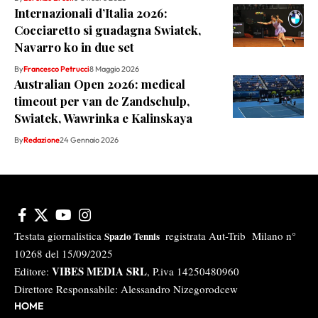
Internazionali d’Italia 2026:
Cocciaretto si guadagna Swiatek,
Navarro ko in due set
By
Francesco Petrucci
8 Maggio 2026
Australian Open 2026: medical
timeout per van de Zandschulp,
Swiatek, Wawrinka e Kalinskaya
By
Redazione
24 Gennaio 2026
Testata giornalistica
registrata Aut-Trib Milano n°
Spazio Tennis
10268 del 15/09/2025
VIBES MEDIA SRL
Editore:
, P.iva 14250480960
Direttore Responsabile: Alessandro Nizegorodcew
HOME