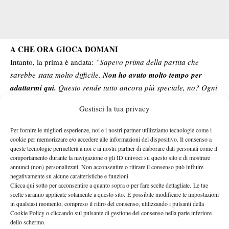
A CHE ORA GIOCA DOMANI
Intanto, la prima è andata:
“Sapevo prima della partita che
sarebbe stata molto difficile.
Non ho avuto molto tempo per
adattarmi qui.
Questo rende tutto ancora più speciale, no? Ogni
giorno, ogni avversario è molto difficile. È una sfida enorme.
Gestisci la tua privacy
Sono molto contento di avercela fatta oggi e spero di poter
alzare il mio livello domani.
Mi fa davvero piacere tornare qui,
Per fornire le migliori esperienze, noi e i nostri partner utilizziamo tecnologie come i
ho dei ricordi fantastici”
cookie per memorizzare e/o accedere alle informazioni del dispositivo. Il consenso a
queste tecnologie permetterà a noi e ai nostri partner di elaborare dati personali come il
A Shanghai condizioni decisamente diversee da Pechino, con
comportamento durante la navigazione o gli ID univoci su questo sito e di mostrare
un’umidità che sta mettendo a dura prova tutti i giocatori:
“Sì, è
annunci (non) personalizzati. Non acconsentire o ritirare il consenso può influire
negativamente su alcune caratteristiche e funzioni.
tutto diverso. Molto più umido
– ha proseguito Jannik –
A livello
Clicca qui sotto per acconsentire a quanto sopra o per fare scelte dettagliate. Le tue
fisico si fa sentire molto di più… Ho cercato di riposare, non è
scelte saranno applicate solamente a questo sito. È possibile modificare le impostazioni
facile dopo aver vinto un titolo.
Bisogna trovare un buon
in qualsiasi momento, compreso il ritiro del consenso, utilizzando i pulsanti della
Cookie Policy o cliccando sul pulsante di gestione del consenso nella parte inferiore
equilibrio tra allenamento e benessere fisico.
Ora la priorità è
dello schermo.
sentirmi al meglio per il prossimo match. Bisogna giocare con