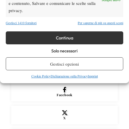
gioco sospeso
e contenuto, Salvare e comunicare le scelte sulla
privacy.
Atp
News
Gestisci 1410 fornitori
Per saperne di più su questi scopi
Masters 1000 Montreal 2026: Darderi
Shang inizia in ritardo per pioggia
Continua
Atp
News
Solo necessari
Masters 1000 Montreal 2026: solo 2 top ten al terzo turno,
terza volta dal 1990
Gestisci opzioni
SOCIAL
Cookie Policy
Dichiarazione sulla Privacy
Imprint
Facebook
X