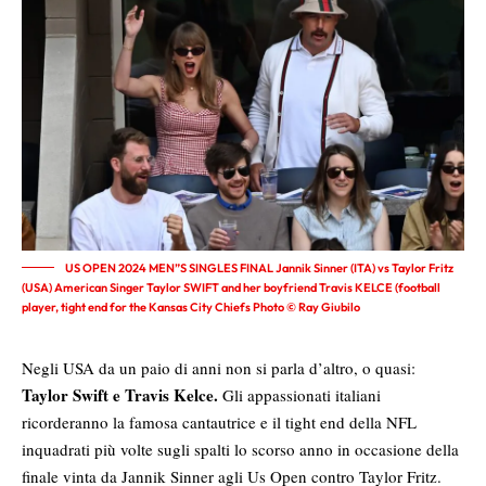
US OPEN 2024 MEN”S SINGLES FINAL Jannik Sinner (ITA) vs Taylor Fritz
(USA) American Singer Taylor SWIFT and her boyfriend Travis KELCE (football
player, tight end for the Kansas City Chiefs Photo © Ray Giubilo
Negli USA da un paio di anni non si parla d’altro, o quasi:
Taylor Swift e Travis Kelce.
Gli appassionati italiani
ricorderanno la famosa cantautrice e il tight end della NFL
inquadrati più volte sugli spalti lo scorso anno in occasione della
finale vinta da Jannik Sinner agli Us Open contro Taylor Fritz.