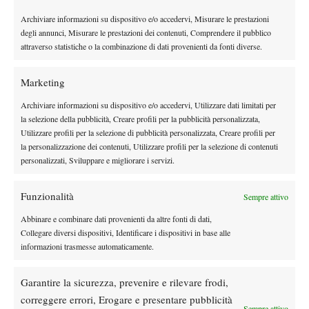
Cookie Policy
Archiviare informazioni su dispositivo e/o accedervi, Misurare le prestazioni
Accetto
degli annunci, Misurare le prestazioni dei contenuti, Comprendere il pubblico
Un post condiviso da US Open (@usopen)
attraverso statistiche o la combinazione di dati provenienti da fonti diverse.
Marketing
Archiviare informazioni su dispositivo e/o accedervi, Utilizzare dati limitati per
la selezione della pubblicità, Creare profili per la pubblicità personalizzata,
Utilizzare profili per la selezione di pubblicità personalizzata, Creare profili per
la personalizzazione dei contenuti, Utilizzare profili per la selezione di contenuti
personalizzati, Sviluppare e migliorare i servizi.
DI TENDENZA
Funzionalità
Sempre attivo
Atp
News
Abbinare e combinare dati provenienti da altre fonti di dati,
Masters 1000 Montreal 2026: medical time
Collegare diversi dispositivi, Identificare i dispositivi in base alle
out per Shang contro Darderi
informazioni trasmesse automaticamente.
Garantire la sicurezza, prevenire e rilevare frodi,
News
Wta
correggere errori, Erogare e presentare pubblicità
WTA 1000 Toronto 2026: pioggia pesante,
Sempre attivo