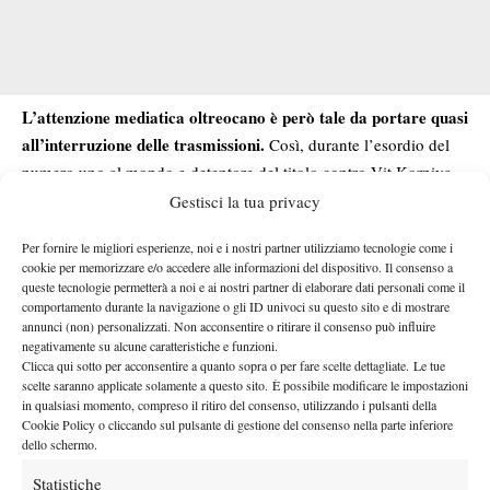
L’attenzione mediatica oltreocano è però tale
da portare
quasi
all’interruzione delle trasmissioni.
Così, durante l’esordio del
numero uno al mondo e detentore del titolo contro Vit Korpiva
sull’Arthur Ashe, la tv americana ha dato l’annuncio in tempo
Gestisci la tua privacy
reale del fidanzamento di Swift e Kelce. Chiaramente, subito
Per fornire le migliori esperienze, noi e i nostri partner utilizziamo tecnologie come i
dopo sono iniziati ad arrivare anche i post social, dall’account
cookie per memorizzare e/o accedere alle informazioni del dispositivo. Il consenso a
i tifosi che nei commenti non
degli US Open a quello ATP. Con
queste tecnologie permetterà a noi e ai nostri partner di elaborare dati personali come il
sembrano apprezzare poi molto…
comportamento durante la navigazione o gli ID univoci su questo sito e di mostrare
annunci (non) personalizzati. Non acconsentire o ritirare il consenso può influire
negativamente su alcune caratteristiche e funzioni.
Clicca qui sotto per acconsentire a quanto sopra o per fare scelte dettagliate. Le tue
scelte saranno applicate solamente a questo sito. È possibile modificare le impostazioni
in qualsiasi momento, compreso il ritiro del consenso, utilizzando i pulsanti della
Cookie Policy o cliccando sul pulsante di gestione del consenso nella parte inferiore
dello schermo.
Fai clic su "Accetto" per abilitare Instagram
Statistiche