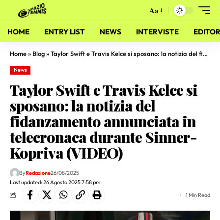
Aa
HOME
ENTRY LIST
NEWS
INTERVISTE
EDITOR
Home
»
Blog
»
Taylor Swift e Travis Kelce si sposano: la notizia del fidanzamento annunciata in telecronaca durante Sinner-Kopriva (VIDEO)
News
Taylor Swift e Travis Kelce si
sposano: la notizia del
fidanzamento annunciata in
telecronaca durante Sinner-
Kopriva (VIDEO)
By
Redazione
26/08/2025
Last updated: 26 Agosto 2025 7:58 pm
1 Min Read