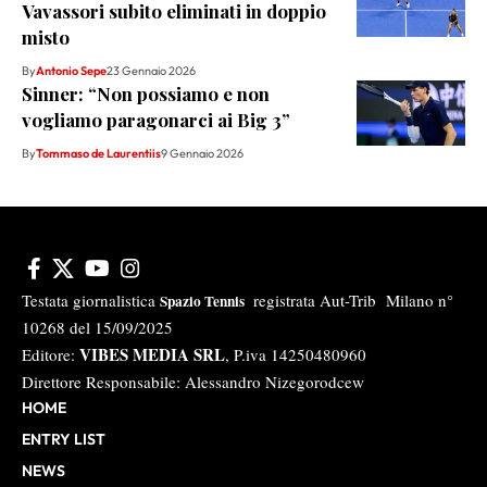
Vavassori subito eliminati in doppio
misto
By
Antonio Sepe
23 Gennaio 2026
Sinner: “Non possiamo e non
vogliamo paragonarci ai Big 3”
By
Tommaso de Laurentiis
9 Gennaio 2026
Testata giornalistica
registrata Aut-Trib Milano n°
Spazio Tennis
10268 del 15/09/2025
VIBES MEDIA SRL
Editore:
, P.iva 14250480960
Direttore Responsabile: Alessandro Nizegorodcew
HOME
ENTRY LIST
NEWS