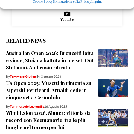
Cookie Policy
Dichiarazione sulla Privacy
Imprint
Youtube
RELATED NEWS
Australian Open 2026: Bronzetti lotta
e vince, Stoiana battuta in tre set. Out
Stefanini, Ambrosio ritirata
By
Tommaso Giuliani
14 Gennaio 2026
Us Open 2025: Musetti in rimonta su
Mpetshi Perricard, Arnaldi cede in
cinque set a Cerundolo
By
Tommaso de Laurentiis
26 Agosto 2025
Wimbledon 2026, Sinner: vittoria da
record con Kecmanovic, tra le più
lunghe nel torneo per lui