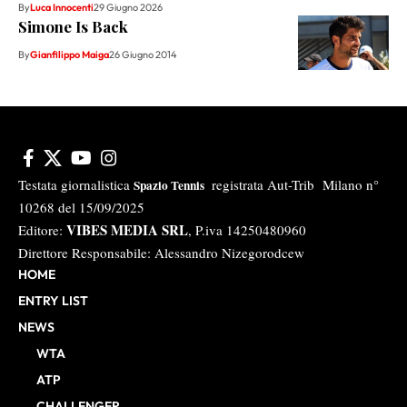
By
Luca Innocenti
29 Giugno 2026
Simone Is Back
By
Gianfilippo Maiga
26 Giugno 2014
Testata giornalistica
registrata Aut-Trib Milano n°
Spazio Tennis
10268 del 15/09/2025
VIBES MEDIA SRL
Editore:
, P.iva 14250480960
Direttore Responsabile: Alessandro Nizegorodcew
HOME
ENTRY LIST
NEWS
WTA
ATP
CHALLENGER