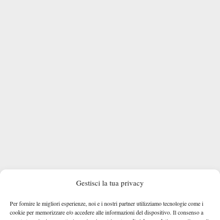
Gestisci la tua privacy
Troicki è solamente l’ultima delle guide serbe alle quali Djokovic
Nenad Zimonjić
aveva deciso di affidarsi negli ultimi anni dopo
,
Per fornire le migliori esperienze, noi e i nostri partner utilizziamo tecnologie come i
Dušan Vemić
Boris Bošnjaković
e
, tutt’ora presente nel team. In
cookie per memorizzare e/o accedere alle informazioni del dispositivo. Il consenso a
Troicki
panchina, nell’ultimo periodo
aveva lavorato anche al