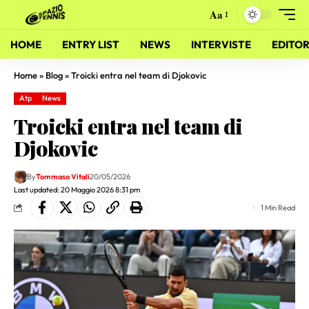
Aa
HOME
ENTRY LIST
NEWS
INTERVISTE
EDITOR
Home
»
Blog
»
Troicki entra nel team di Djokovic
Atp
News
Troicki entra nel team di
Djokovic
By
Tommaso Vitali
20/05/2026
Last updated: 20 Maggio 2026 8:31 pm
1 Min Read