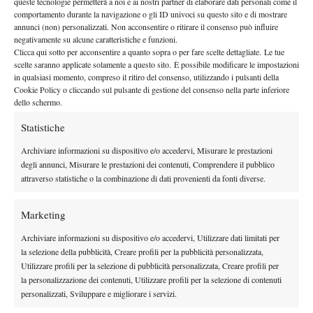
queste tecnologie permetterà a noi e ai nostri partner di elaborare dati personali come il
comportamento durante la navigazione o gli ID univoci su questo sito e di mostrare
Miomir Kecmanovic
fianco di
, con il quale ha collaborato fino a
annunci (non) personalizzati. Non acconsentire o ritirare il consenso può influire
Hamad Medjedovic
poche settimane fa, e con
.
negativamente su alcune caratteristiche e funzioni.
Clicca qui sotto per acconsentire a quanto sopra o per fare scelte dettagliate. Le tue
scelte saranno applicate solamente a questo sito. È possibile modificare le impostazioni
in qualsiasi momento, compreso il ritiro del consenso, utilizzando i pulsanti della
Cookie Policy o cliccando sul pulsante di gestione del consenso nella parte inferiore
dello schermo.
Statistiche
DI TENDENZA
Archiviare informazioni su dispositivo e/o accedervi, Misurare le prestazioni
News
degli annunci, Misurare le prestazioni dei contenuti, Comprendere il pubblico
Masters 1000 Cincinnati 2026: forfait di
attraverso statistiche o la combinazione di dati provenienti da fonti diverse.
Quinn, Sonego entra nel tabellone
Marketing
Tennis in TV
Archiviare informazioni su dispositivo e/o accedervi, Utilizzare dati limitati per
Masters 1000 Cincinnati 2026: a che ora e
la selezione della pubblicità, Creare profili per la pubblicità personalizzata,
dove vedere il sorteggio del tabellone
Utilizzare profili per la selezione di pubblicità personalizzata, Creare profili per
la personalizzazione dei contenuti, Utilizzare profili per la selezione di contenuti
personalizzati, Sviluppare e migliorare i servizi.
News