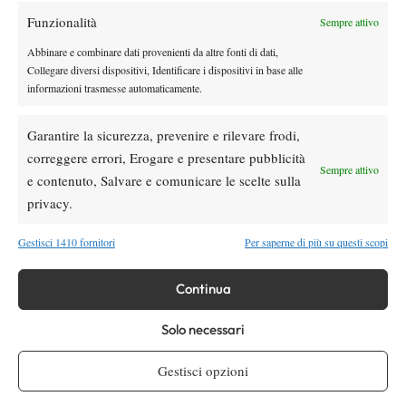
Rusedski sul futuro di Alcaraz: “Non
Funzionalità
Sempre attivo
giocherà lo US Open, forse non lo vedremo
più nel 2026”
Abbinare e combinare dati provenienti da altre fonti di dati,
Collegare diversi dispositivi, Identificare i dispositivi in base alle
Atp
News
informazioni trasmesse automaticamente.
Masters 1000 Montreal 2026, Musetti: “Mi
manca ancora la costanza, fa male rivivere
Garantire la sicurezza, prevenire e rilevare frodi,
sempre le stesse sensazioni”
correggere errori, Erogare e presentare pubblicità
Sempre attivo
e contenuto, Salvare e comunicare le scelte sulla
SOCIAL
privacy.
Gestisci 1410 fornitori
Per saperne di più su questi scopi
Facebook
Continua
X
Solo necessari
Gestisci opzioni
Instagram