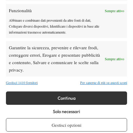
Paolini salta il WTA 1000 di Cincinnati, non
Funzionalità
Sempre attivo
difenderà la finale del 2025
Abbinare e combinare dati provenienti da altre fonti di dati,
Collegare diversi dispositivi, Identificare i dispositivi in base alle
Atp
News
informazioni trasmesse automaticamente.
Masters 1000 Montreal 2026: programma,
orario e ordine di gioco venerdì 7 agosto.
Garantire la sicurezza, prevenire e rilevare frodi,
Arnaldi apre sul Centrale
correggere errori, Erogare e presentare pubblicità
Sempre attivo
e contenuto, Salvare e comunicare le scelte sulla
SOCIAL
privacy.
Gestisci 1410 fornitori
Per saperne di più su questi scopi
Facebook
Continua
X
Solo necessari
Gestisci opzioni
Instagram