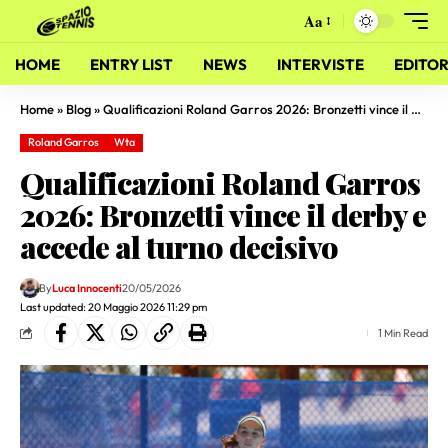
Aa
HOME
ENTRY LIST
NEWS
INTERVISTE
EDITOR
Home
»
Blog
»
Qualificazioni Roland Garros 2026: Bronzetti vince il derby e accede al turno decisivo
Roland Garros
Wta
Qualificazioni Roland Garros
2026: Bronzetti vince il derby e
accede al turno decisivo
By
Luca Innocenti
20/05/2026
Last updated: 20 Maggio 2026 11:29 pm
1 Min Read