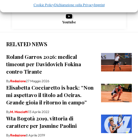
Cookie Policy
Dichiarazione sulla Privacy
Imprint
Youtube
RELATED NEWS
Roland Garros 2026: medical
timeout per Davidovich Fokina
contro Tirante
By
Redazione
27 Maggio 2026
Elisabetta Cocciaretto is back: “Non
mi aspettavo il titolo ad Oeiras.
Grande gioia il ritorno in campo”
By
M. Mosciatti
13 Aprile 2022
Wta Bogotà 2019, vittoria di
carattere per Jasmine Paolini
By
Redazione
8 Aprile 2019