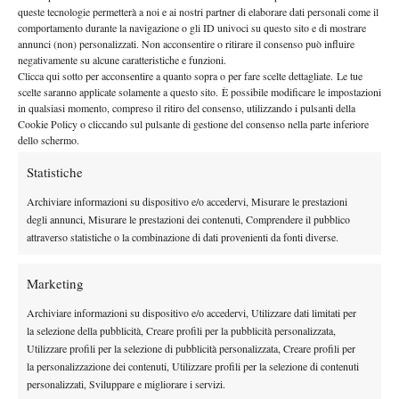
queste tecnologie permetterà a noi e ai nostri partner di elaborare dati personali come il
comportamento durante la navigazione o gli ID univoci su questo sito e di mostrare
annunci (non) personalizzati. Non acconsentire o ritirare il consenso può influire
negativamente su alcune caratteristiche e funzioni.
Clicca qui sotto per acconsentire a quanto sopra o per fare scelte dettagliate. Le tue
scelte saranno applicate solamente a questo sito. È possibile modificare le impostazioni
in qualsiasi momento, compreso il ritiro del consenso, utilizzando i pulsanti della
Cookie Policy o cliccando sul pulsante di gestione del consenso nella parte inferiore
dello schermo.
Statistiche
DI TENDENZA
Archiviare informazioni su dispositivo e/o accedervi, Misurare le prestazioni
Atp
News
degli annunci, Misurare le prestazioni dei contenuti, Comprendere il pubblico
Effetto Montreal: forfait e sorprese
attraverso statistiche o la combinazione di dati provenienti da fonti diverse.
spazzano via la Top 10, Shelton prova a
resistere
Marketing
News
Archiviare informazioni su dispositivo e/o accedervi, Utilizzare dati limitati per
Dalle porte dell’eliminazione alla gloria:
la selezione della pubblicità, Creare profili per la pubblicità personalizzata,
Norrie scrive la sua favola a Montreal,
Utilizzare profili per la selezione di pubblicità personalizzata, Creare profili per
rimonta folle su de Minaur
la personalizzazione dei contenuti, Utilizzare profili per la selezione di contenuti
personalizzati, Sviluppare e migliorare i servizi.
News
Wta