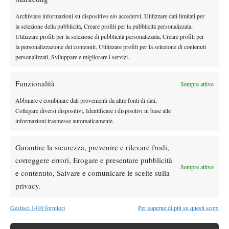
Atp
News
Archiviare informazioni su dispositivo e/o accedervi, Utilizzare dati limitati per
Masters 1000 Montreal 2026:
la selezione della pubblicità, Creare profili per la pubblicità personalizzata,
Bolelli/Vavassori fuori al primo turno
Utilizzare profili per la selezione di pubblicità personalizzata, Creare profili per
la personalizzazione dei contenuti, Utilizzare profili per la selezione di contenuti
personalizzati, Sviluppare e migliorare i servizi.
News
Masters 1000 Cincinnati 2026: forfait di
Funzionalità
Sempre attivo
Quinn, Sonego entra nel tabellone
Abbinare e combinare dati provenienti da altre fonti di dati,
Collegare diversi dispositivi, Identificare i dispositivi in base alle
Tennis in TV
informazioni trasmesse automaticamente.
Masters 1000 Cincinnati 2026: a che ora e
dove vedere il sorteggio del tabellone
Garantire la sicurezza, prevenire e rilevare frodi,
correggere errori, Erogare e presentare pubblicità
Sempre attivo
News
e contenuto, Salvare e comunicare le scelte sulla
Rusedski sul futuro di Alcaraz: “Non
privacy.
giocherà lo US Open, forse non lo vedremo
più nel 2026”
Gestisci 1410 fornitori
Per saperne di più su questi scopi