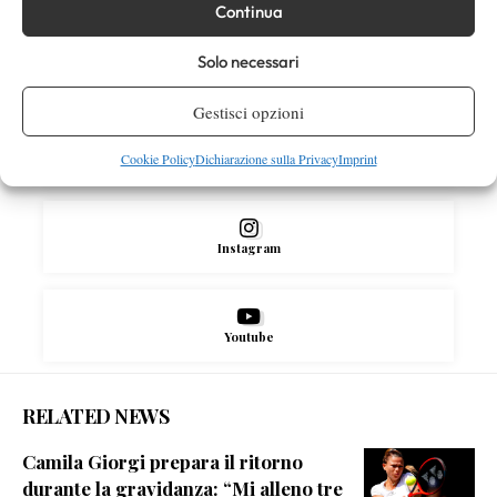
SOCIAL
Continua
Solo necessari
Facebook
Gestisci opzioni
Cookie Policy
Dichiarazione sulla Privacy
Imprint
X
Instagram
Youtube
RELATED NEWS
Camila Giorgi prepara il ritorno
durante la gravidanza: “Mi alleno tre