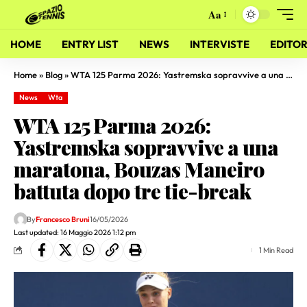
Aa
HOME
ENTRY LIST
NEWS
INTERVISTE
EDITOR
Home
»
Blog
»
WTA 125 Parma 2026: Yastremska sopravvive a una maratona, Bouzas Maneiro battuta dopo tre tie-break
News
Wta
WTA 125 Parma 2026:
Yastremska sopravvive a una
maratona, Bouzas Maneiro
battuta dopo tre tie-break
By
Francesco Bruni
16/05/2026
Last updated: 16 Maggio 2026 1:12 pm
1 Min Read