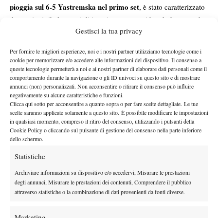
pioggia sul 6-5 Yastremska nel primo set
, è stato caratterizzato
da continui ribaltamenti di inerzia e numerosi break da entrambe
Gestisci la tua privacy
le parti. L’ucraina ha avuto più volte la possibilità di chiudere la
sprecare ben sei
sfida già nel secondo parziale, arrivando a
Per fornire le migliori esperienze, noi e i nostri partner utilizziamo tecnologie come i
match point complessivi.
Yastremska è
Nel terzo set, però,
cookie per memorizzare e/o accedere alle informazioni del dispositivo. Il consenso a
riuscita a ritrovare lucidità nel tie-break decisivo
, nonostante
queste tecnologie permetterà a noi e ai nostri partner di elaborare dati personali come il
comportamento durante la navigazione o gli ID univoci su questo sito e di mostrare
una spagnola capace di lottare fino all’ultimo punto e trascinare
annunci (non) personalizzati. Non acconsentire o ritirare il consenso può influire
la semifinale al suo limite.
negativamente su alcune caratteristiche e funzioni.
Per Yastremska si tratta della seconda finale a livello WTA 125 e
Clicca qui sotto per acconsentire a quanto sopra o per fare scelte dettagliate. Le tue
scelte saranno applicate solamente a questo sito. È possibile modificare le impostazioni
nel pomeriggio di sabato 16 maggio non prima delle 14.30,
in qualsiasi momento, compreso il ritiro del consenso, utilizzando i pulsanti della
sfiderà Barbora Krejcikova per il titolo del Parma Ladies
Cookie Policy o cliccando sul pulsante di gestione del consenso nella parte inferiore
dello schermo.
Open.
Statistiche
Archiviare informazioni su dispositivo e/o accedervi, Misurare le prestazioni
degli annunci, Misurare le prestazioni dei contenuti, Comprendere il pubblico
attraverso statistiche o la combinazione di dati provenienti da fonti diverse.
DI TENDENZA
Marketing