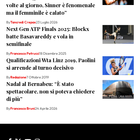
volte al giorno, Sinner è fenomenale
ma il femminile è calato”
By
Tancredi Crepax
23 Luglio 2026
Next Gen ATP Finals 2025: Blockx
batte Basavareddy e vola in
semifinale
By
Francesco Petrucci
18 Dicembre 2025
Qualificazioni Wta Linz 2019, Paolini
si arrende al turno decisivo
By
Redazione
7 Ottobre 2019
Nadal al Bernabeu: “È stato
spettacolare, non si poteva chiedere
di più”
By
Francesco Bruni
24 Aprile 2026