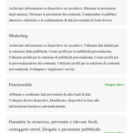
Williams. La qualità dell’interpretazione del “Fresh Prince”
Archiviare informazioni su dispositivo e/o accedervi, Misurare le prestazioni
raggiunge un magistrale livello di recitazione, che gli è valso
degli annunci, Misurare le prestazioni dei contenuti, Comprendere il pubblico
l’Oscar, in una storia entusiasmante sulle due tenniste più forti
attraverso statistiche o la combinazione di dati provenienti da fonti diverse.
della categoria WTA. La trama narra tutte le vicende di queste
due campionesse, donne e sorelle, che hanno riscritto tutti i
Marketing
record del tennis femminile e non solo.
Archiviare informazioni su dispositivo e/o accedervi, Utilizzare dati limitati per
Borg McEnroe
la selezione della pubblicità, Creare profili per la pubblicità personalizzata,
Utilizzare profili per la selezione di pubblicità personalizzata, Creare profili per
Questo è uno dei testa a testa più entusiasmanti di sempre, che
la personalizzazione dei contenuti, Utilizzare profili per la selezione di contenuti
narra di 14 scontri fra questi due tennisti e di uno score di 7 a 7,
personalizzati, Sviluppare e migliorare i servizi.
terminato in perfetta parità. Film del 2017 che racconta in campo
e fuori due personalità antitetiche: la freddezza di Borg contro il
Funzionalità
Sempre attivo
calore impulsivo di McEnroe. Questo film ha segnato non solo
Abbinare e combinare dati provenienti da altre fonti di dati,
l’era del cinema ma anche quella del tennis, mettendo in risalto
Collegare diversi dispositivi, Identificare i dispositivi in base alle
due assi di questo sport.
informazioni trasmesse automaticamente.
La battaglia dei sessi
Garantire la sicurezza, prevenire e rilevare frodi,
Emma Stone e Steve Carrell interpretano rispettivamente Billie
correggere errori, Erogare e presentare pubblicità
Jean King e Bobby Riggs, protagonisti di una battaglia epica che
Sempre attivo