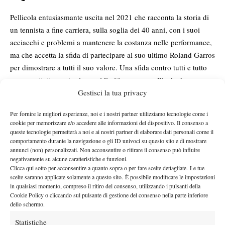
Pellicola entusiasmante uscita nel 2021 che racconta la storia di
un tennista a fine carriera, sulla soglia dei 40 anni, con i suoi
acciacchi e problemi a mantenere la costanza nelle performance,
ma che accetta la sfida di partecipare al suo ultimo Roland Garros
per dimostrare a tutti il suo valore. Una sfida contro tutti e tutto
ma soprattutto contro i propri limiti, per una pellicola da non
Gestisci la tua privacy
perdere con Ana Girardot, Alex Lutz e Kristin Scott Thomas.
Una famiglia Vincente – King Richard
Per fornire le migliori esperienze, noi e i nostri partner utilizziamo tecnologie come i
cookie per memorizzare e/o accedere alle informazioni del dispositivo. Il consenso a
queste tecnologie permetterà a noi e ai nostri partner di elaborare dati personali come il
comportamento durante la navigazione o gli ID univoci su questo sito e di mostrare
annunci (non) personalizzati. Non acconsentire o ritirare il consenso può influire
negativamente su alcune caratteristiche e funzioni.
Clicca qui sotto per acconsentire a quanto sopra o per fare scelte dettagliate. Le tue
scelte saranno applicate solamente a questo sito. È possibile modificare le impostazioni
in qualsiasi momento, compreso il ritiro del consenso, utilizzando i pulsanti della
Cookie Policy o cliccando sul pulsante di gestione del consenso nella parte inferiore
dello schermo.
Pellicola del 2021 con un attore d’eccezione, meglio ancora,
eccezionale: Will Smith nei panni del padre di Serena e Venus
Statistiche