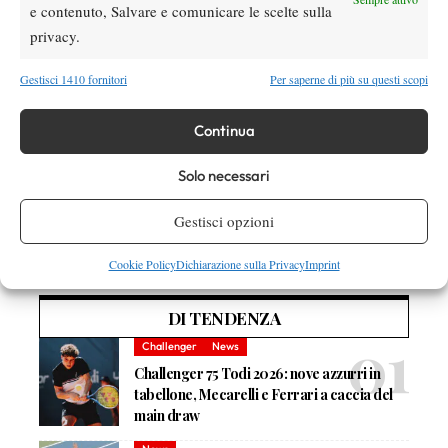
e contenuto, Salvare e comunicare le scelte sulla
ha segnato la storia del tennis. La sfida è stata davvero una
privacy.
“battaglia fra i sessi”, perché la King era una ferma sostenitrice
della parità fra uomo e donna, mentre Bobby aveva una
Gestisci 1410 fornitori
Per saperne di più su questi scopi
concezione del mondo opposta, messa in evidenza da un
copione fedele a quanto avvenne nella realtà. Una pellicola
Continua
ancora attuale sulla battaglia per la parità dei sessi, anche se è
ambientata circa cinquanta anni fa.
Solo necessari
Gestisci opzioni
Cookie Policy
Dichiarazione sulla Privacy
Imprint
DI TENDENZA
Challenger
News
Challenger 75 Todi 2026: nove azzurri in
tabellone, Mecarelli e Ferrari a caccia del
main draw