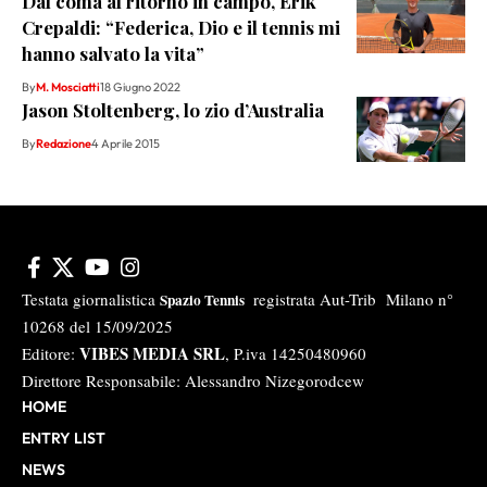
Dal coma al ritorno in campo, Erik
Crepaldi: “Federica, Dio e il tennis mi
hanno salvato la vita”
By
M. Mosciatti
18 Giugno 2022
Jason Stoltenberg, lo zio d’Australia
By
Redazione
4 Aprile 2015
Testata giornalistica
registrata Aut-Trib Milano n°
Spazio Tennis
10268 del 15/09/2025
VIBES MEDIA SRL
Editore:
, P.iva 14250480960
Direttore Responsabile: Alessandro Nizegorodcew
HOME
ENTRY LIST
NEWS