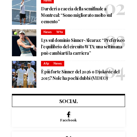
News
Darderi a caccia della semifinale a
Montreal: “Sono migliorato molto sul
cemento”
News
Wta
Lys sul dominio Sinner-Alcaraz: “Preferisco
l’equilibrio del circuito WTA: una settimana
può cambiarti la carriera”
Atp
News
È più forte Sinner del 2026 o Djokovic del
2015? Nole ha pochi dubbi (VIDEO)
SOCIAL
Facebook