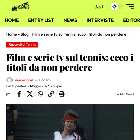
Aa
HOME
ENTRY LIST
NEWS
INTERVISTE
EDITOR
Home
»
Blog
»
Film e serie tv sul tennis: ecco i titoli da non perdere
Racconti di Tennis
Film e serie tv sul tennis: ecco i
titoli da non perdere
By
Redazione
02/05/2023
Last updated: 2 Maggio 2023 3:35 pm
4 Min Read