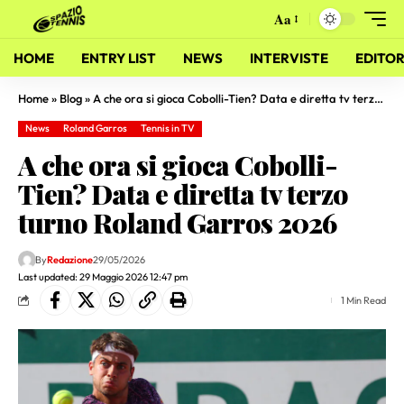
Aa
HOME
ENTRY LIST
NEWS
INTERVISTE
EDITOR
Home
»
Blog
»
A che ora si gioca Cobolli-Tien? Data e diretta tv terzo turno Roland Garros 2026
News
Roland Garros
Tennis in TV
A che ora si gioca Cobolli-
Tien? Data e diretta tv terzo
turno Roland Garros 2026
By
Redazione
29/05/2026
Last updated: 29 Maggio 2026 12:47 pm
1 Min Read