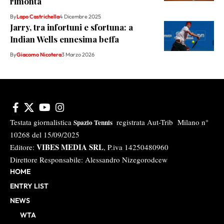
rimonta
By
Lapo Castrichella
4 Dicembre 2025
Jarry, tra infortuni e sfortuna: a
Indian Wells ennesima beffa
By
Giacomo Nicotera
3 Marzo 2026
Testata giornalistica
registrata Aut-Trib Milano n°
Spazio Tennis
10268 del 15/09/2025
VIBES MEDIA SRL
Editore:
, P.iva 14250480960
Direttore Responsabile: Alessandro Nizegorodcew
HOME
ENTRY LIST
NEWS
WTA