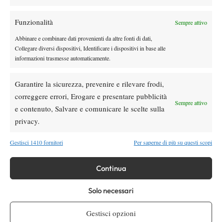
rimonta Shang e vola agli ottavi
Funzionalità
Sempre attivo
Atp
News
Abbinare e combinare dati provenienti da altre fonti di dati,
Masters 1000 Montreal 2026: medical time
Collegare diversi dispositivi, Identificare i dispositivi in base alle
out per Shang contro Darderi
informazioni trasmesse automaticamente.
News
Wta
Garantire la sicurezza, prevenire e rilevare frodi,
WTA 1000 Toronto 2026: pioggia pesante,
correggere errori, Erogare e presentare pubblicità
gioco sospeso
Sempre attivo
e contenuto, Salvare e comunicare le scelte sulla
privacy.
SOCIAL
Gestisci 1410 fornitori
Per saperne di più su questi scopi
Continua
Facebook
Solo necessari
X
Gestisci opzioni