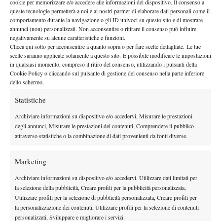
cookie per memorizzare e/o accedere alle informazioni del dispositivo. Il consenso a
queste tecnologie permetterà a noi e ai nostri partner di elaborare dati personali come il
A CHE ORA COBOLLI-TIEN
comportamento durante la navigazione o gli ID univoci su questo sito e di mostrare
annunci (non) personalizzati. Non acconsentire o ritirare il consenso può influire
La sfida tra Cobolli e Tien andrà in scena sabato 30 maggio
negativamente su alcune caratteristiche e funzioni.
Clicca qui sotto per acconsentire a quanto sopra o per fare scelte dettagliate. Le tue
alle ore 12 sul Philippe Chatrier.
Il match verrà trasmesso sulle
scelte saranno applicate solamente a questo sito. È possibile modificare le impostazioni
Discovery+ e HBO Max
piattaforme
previo abbonamento.
in qualsiasi momento, compreso il ritiro del consenso, utilizzando i pulsanti della
Cookie Policy o cliccando sul pulsante di gestione del consenso nella parte inferiore
dello schermo.
Statistiche
Archiviare informazioni su dispositivo e/o accedervi, Misurare le prestazioni
degli annunci, Misurare le prestazioni dei contenuti, Comprendere il pubblico
DI TENDENZA
attraverso statistiche o la combinazione di dati provenienti da fonti diverse.
Atp
News
Masters 1000 Montreal 2026: programma,
Marketing
orario e ordine di gioco venerdì 7 agosto.
Archiviare informazioni su dispositivo e/o accedervi, Utilizzare dati limitati per
Arnaldi apre sul Centrale
la selezione della pubblicità, Creare profili per la pubblicità personalizzata,
Utilizzare profili per la selezione di pubblicità personalizzata, Creare profili per
Atp
News
la personalizzazione dei contenuti, Utilizzare profili per la selezione di contenuti
Masters 1000 Montreal 2026: Darderi
personalizzati, Sviluppare e migliorare i servizi.