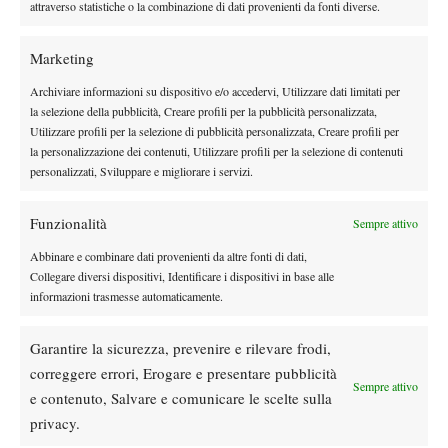
attraverso statistiche o la combinazione di dati provenienti da fonti diverse.
Marketing
Archiviare informazioni su dispositivo e/o accedervi, Utilizzare dati limitati per
la selezione della pubblicità, Creare profili per la pubblicità personalizzata,
DI TENDENZA
Utilizzare profili per la selezione di pubblicità personalizzata, Creare profili per
la personalizzazione dei contenuti, Utilizzare profili per la selezione di contenuti
Atp
News
personalizzati, Sviluppare e migliorare i servizi.
Masters 1000 Montreal 2026:
Bolelli/Vavassori fuori al primo turno
Funzionalità
Sempre attivo
Abbinare e combinare dati provenienti da altre fonti di dati,
News
Collegare diversi dispositivi, Identificare i dispositivi in base alle
Masters 1000 Cincinnati 2026: forfait di
informazioni trasmesse automaticamente.
Quinn, Sonego entra nel tabellone
Garantire la sicurezza, prevenire e rilevare frodi,
Tennis in TV
correggere errori, Erogare e presentare pubblicità
Sempre attivo
Masters 1000 Cincinnati 2026: a che ora e
e contenuto, Salvare e comunicare le scelte sulla
dove vedere il sorteggio del tabellone
privacy.