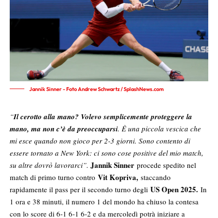
Jannik Sinner - Foto Andrew Schwartz / SplashNews.com
“
Il cerotto alla mano? Volevo semplicemente proteggere la
mano, ma non c’è da preoccuparsi
. È una piccola vescica che
mi esce quando non gioco per 2-3 giorni. Sono contento di
essere tornato a New York: ci sono cose positive del mio match,
Jannik Sinner
su altre dovrò lavorarci”.
procede spedito nel
Vit Kopriva,
match di primo turno contro
staccando
US Open 2025.
rapidamente il pass per il secondo turno degli
In
1 ora e 38 minuti, il numero 1 del mondo ha chiuso la contesa
con lo score di 6-1 6-1 6-2 e da mercoledì potrà iniziare a