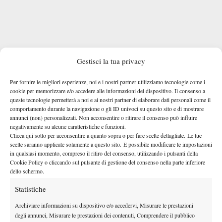
Gestisci la tua privacy
Per fornire le migliori esperienze, noi e i nostri partner utilizziamo tecnologie come i
cookie per memorizzare e/o accedere alle informazioni del dispositivo. Il consenso a
queste tecnologie permetterà a noi e ai nostri partner di elaborare dati personali come il
comportamento durante la navigazione o gli ID univoci su questo sito e di mostrare
annunci (non) personalizzati. Non acconsentire o ritirare il consenso può influire
negativamente su alcune caratteristiche e funzioni.
Clicca qui sotto per acconsentire a quanto sopra o per fare scelte dettagliate. Le tue
Jannik è stato interrogato anche sulle difficoltà della vita da
scelte saranno applicate solamente a questo sito. È possibile modificare le impostazioni
tennista, con una risposta abbastanza genuina: “
Non dovrebbe
in qualsiasi momento, compreso il ritiro del consenso, utilizzando i pulsanti della
Cookie Policy o cliccando sul pulsante di gestione del consenso nella parte inferiore
essere difficile, fai ciò che ami.
A me piace giocare a tennis e
dello schermo.
non mi dispiace viaggiare. Naturalmente se perdi partite ci
Statistiche
possono essere momenti difficili, ma lo devi accettare.
Per il
resto giochiamo davanti alle persone, in tanti ci guardano in tv
Archiviare informazioni su dispositivo e/o accedervi, Misurare le prestazioni
e dobbiamo essere un modello per i bambini
”
degli annunci, Misurare le prestazioni dei contenuti, Comprendere il pubblico