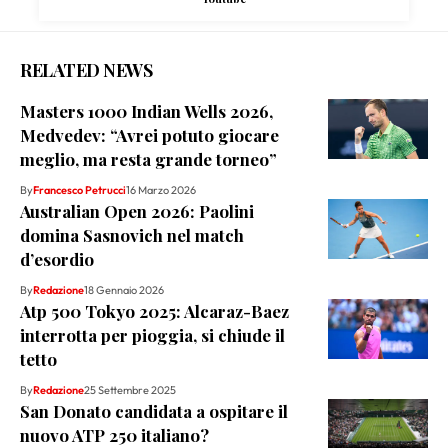
RELATED NEWS
Masters 1000 Indian Wells 2026,
Medvedev: “Avrei potuto giocare
meglio, ma resta grande torneo”
By
Francesco Petrucci
16 Marzo 2026
Australian Open 2026: Paolini
domina Sasnovich nel match
d’esordio
By
Redazione
18 Gennaio 2026
Atp 500 Tokyo 2025: Alcaraz-Baez
interrotta per pioggia, si chiude il
tetto
By
Redazione
25 Settembre 2025
San Donato candidata a ospitare il
nuovo ATP 250 italiano?