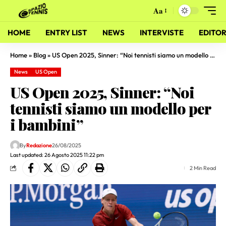
Aa
HOME
ENTRY LIST
NEWS
INTERVISTE
EDITOR
Home
»
Blog
»
US Open 2025, Sinner: “Noi tennisti siamo un modello per i bambini”
News
US Open
US Open 2025, Sinner: “Noi
tennisti siamo un modello per
i bambini”
By
Redazione
26/08/2025
Last updated: 26 Agosto 2025 11:22 pm
2 Min Read